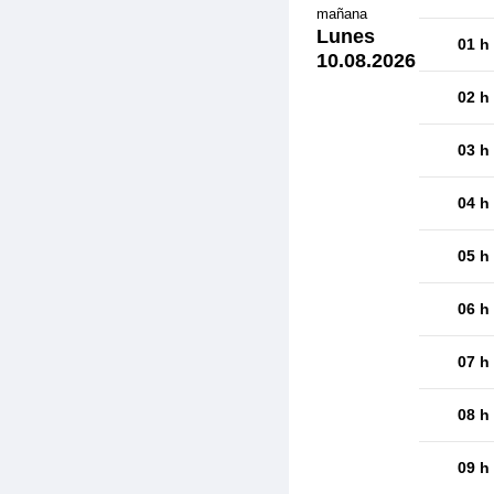
mañana
Lunes
01 h
10.08.2026
02 h
03 h
04 h
05 h
06 h
07 h
08 h
09 h