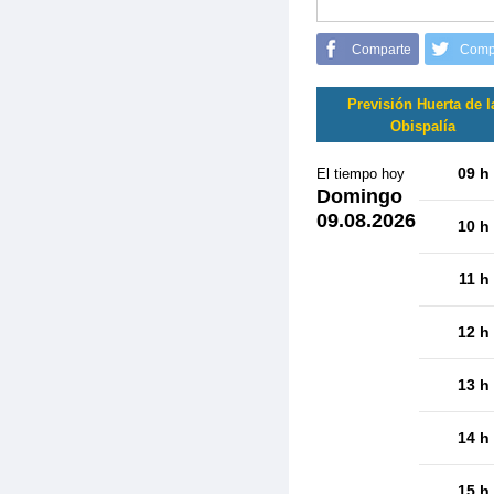
Comparte
Comp
Previsión Huerta de l
Obispalía
09 h
El tiempo hoy
Domingo
09.08.2026
10 h
11 h
12 h
13 h
14 h
15 h