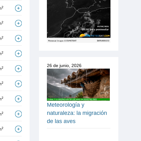
2
m
2
m
2
m
2
m
26 de junio, 2026
2
m
2
m
2
m
Meteorología y
naturaleza: la migración
2
m
de las aves
2
m