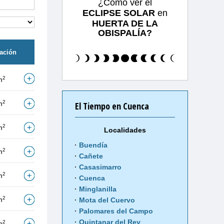
¿Cómo ver el
ECLIPSE SOLAR
en
HUERTA DE LA
OBISPALÍA?
tación
2
m
2
m
El Tiempo en Cuenca
2
m
Localidades
Buendía
2
m
Cañete
Casasimarro
2
m
Cuenca
Minglanilla
2
m
Mota del Cuervo
Palomares del Campo
Quintanar del Rey
2
m