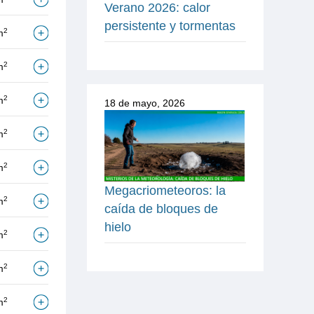
Verano 2026: calor
persistente y tormentas
2
m
2
m
2
m
18 de mayo, 2026
2
m
2
m
Megacriometeoros: la
2
m
caída de bloques de
hielo
2
m
2
m
2
m