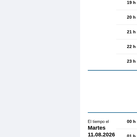
19 h
20 h
21 h
22 h
23 h
00 h
El tiempo el
Martes
11.08.2026
01 h