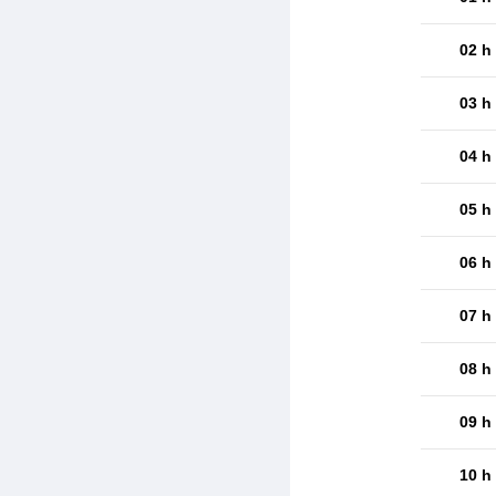
02 h
03 h
04 h
05 h
06 h
07 h
08 h
09 h
10 h