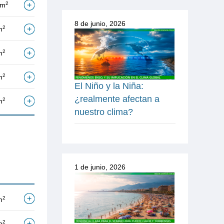
2
/m
8 de junio, 2026
2
m
2
m
2
m
El Niño y la Niña:
¿realmente afectan a
2
m
nuestro clima?
1 de junio, 2026
2
m
2
m