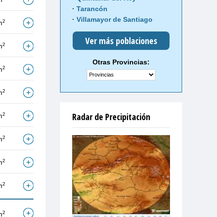
Tarancón
Villamayor de Santiago
2
m
Ver más poblaciones
2
m
Otras Provincias:
2
m
2
m
Radar de Precipitación
2
m
2
m
2
m
2
m
2
m