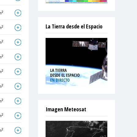
2
m
La Tierra desde el Espacio
2
m
2
m
2
m
2
m
2
m
2
m
Imagen Meteosat
2
m
2
m