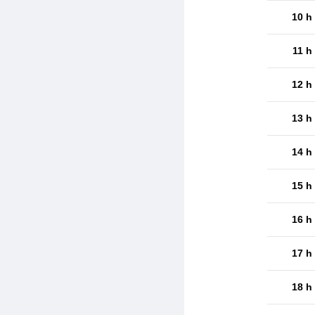
10 h
11 h
12 h
13 h
14 h
15 h
16 h
17 h
18 h