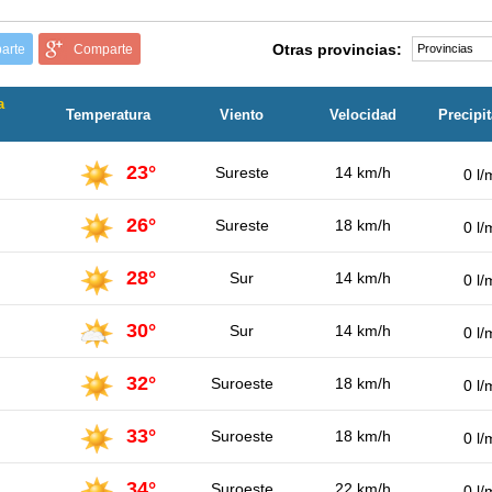
Otras provincias:
arte
Comparte
a
Temperatura
Viento
Velocidad
Precipi
23°
Sureste
14 km/h
0 l/
26°
Sureste
18 km/h
0 l/
28°
Sur
14 km/h
0 l/
30°
Sur
14 km/h
0 l/
32°
Suroeste
18 km/h
0 l/
33°
Suroeste
18 km/h
0 l/
34°
Suroeste
22 km/h
0 l/