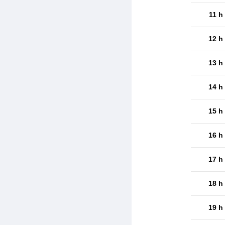
11 h
12 h
13 h
14 h
15 h
16 h
17 h
18 h
19 h