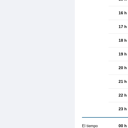
16 h
17 h
18 h
19 h
20 h
21 h
22 h
23 h
00 h
El tiempo