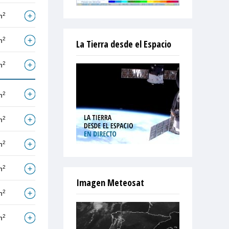
2
m
2
m
La Tierra desde el Espacio
2
m
2
m
2
m
2
m
2
m
Imagen Meteosat
2
m
2
m