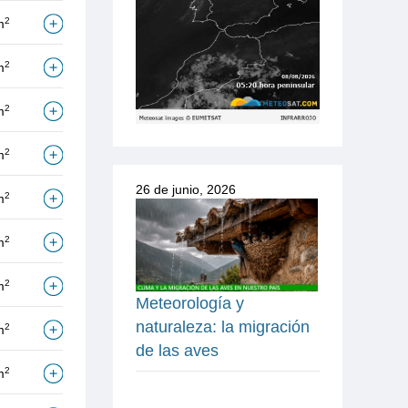
2
m
2
m
2
m
2
m
26 de junio, 2026
2
m
2
m
2
m
Meteorología y
naturaleza: la migración
2
m
de las aves
2
m