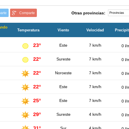
Otras provincias:
arte
Comparte
ando
Temperatura
Viento
Velocidad
Precipi
23°
Este
7 km/h
0 l/
22°
Sureste
7 km/h
0 l/
22°
Noroeste
7 km/h
0 l/
22°
Este
7 km/h
0 l/
25°
Este
7 km/h
0 l/
29°
Sureste
4 km/h
0 l/
31°
Sur
4 km/h
0 l/