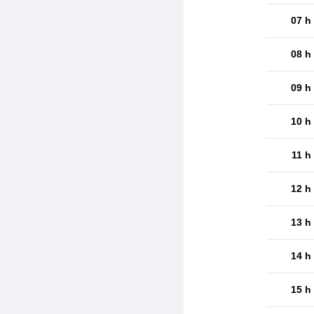
07 h
08 h
09 h
10 h
11 h
12 h
13 h
14 h
15 h