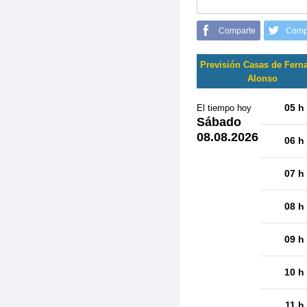
Comparte
Comp
Previsión Casas de Fern
Alonso
05 h
El tiempo hoy
Sábado
08.08.2026
06 h
07 h
08 h
09 h
10 h
11 h