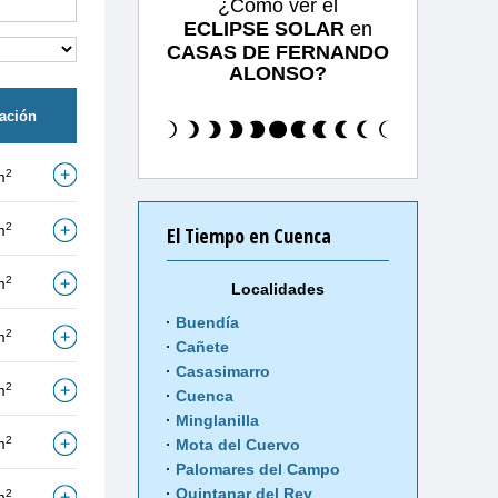
¿Cómo ver el
ECLIPSE SOLAR
en
CASAS DE FERNANDO
ALONSO?
tación
2
m
2
m
El Tiempo en Cuenca
2
m
Localidades
Buendía
2
m
Cañete
Casasimarro
2
m
Cuenca
Minglanilla
2
m
Mota del Cuervo
Palomares del Campo
Quintanar del Rey
2
m