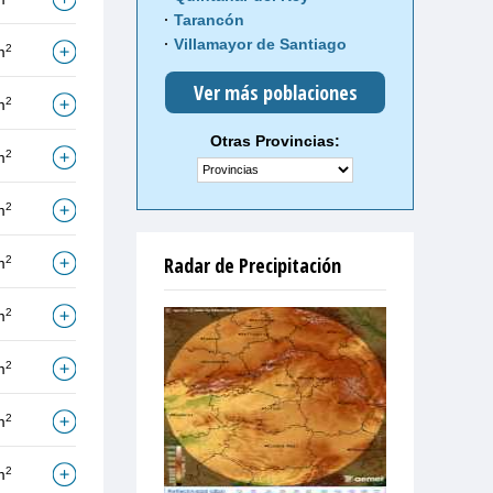
Tarancón
Villamayor de Santiago
2
m
Ver más poblaciones
2
m
Otras Provincias:
2
m
2
m
Radar de Precipitación
2
m
2
m
2
m
2
m
2
m