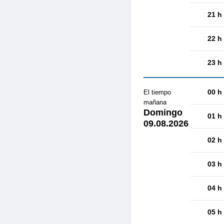
21 h
22 h
23 h
00 h
El tiempo
mañana
Domingo
01 h
09.08.2026
02 h
03 h
04 h
05 h