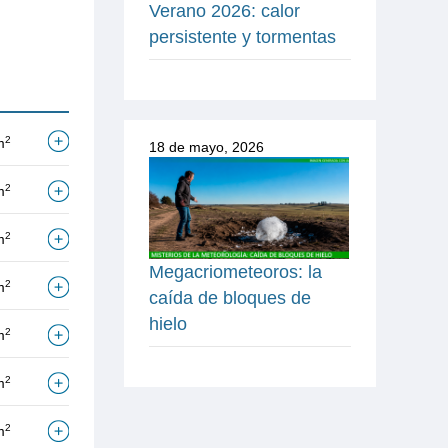
Verano 2026: calor
persistente y tormentas
2
m
18 de mayo, 2026
2
m
2
m
Megacriometeoros: la
2
m
caída de bloques de
hielo
2
m
2
m
2
m