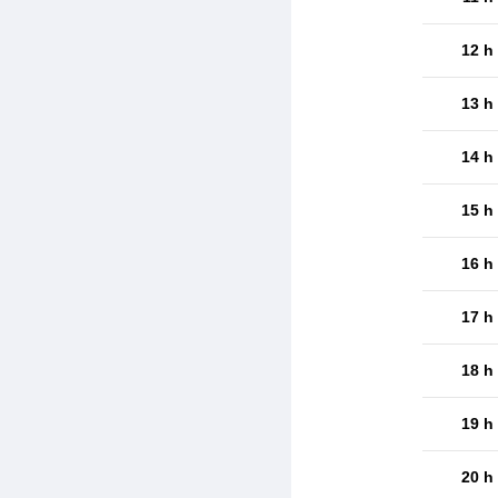
12 h
13 h
14 h
15 h
16 h
17 h
18 h
19 h
20 h