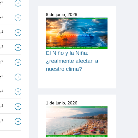
2
m
8 de junio, 2026
2
m
2
m
2
m
El Niño y la Niña:
¿realmente afectan a
2
m
nuestro clima?
2
m
2
m
1 de junio, 2026
2
m
2
m