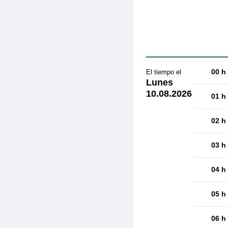
00 h
El tiempo el
Lunes
10.08.2026
01 h
02 h
03 h
04 h
05 h
06 h