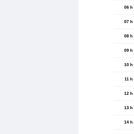
06 h
07 h
08 h
09 h
10 h
11 h
12 h
13 h
14 h