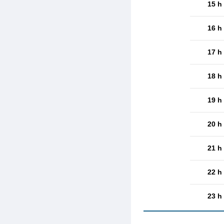
15 h
16 h
17 h
18 h
19 h
20 h
21 h
22 h
23 h