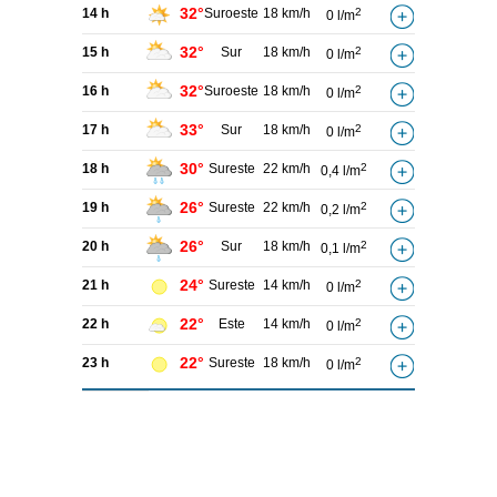
32°
14 h
Suroeste
18 km/h
2
0 l/m
32°
15 h
Sur
18 km/h
2
0 l/m
32°
16 h
Suroeste
18 km/h
2
0 l/m
33°
17 h
Sur
18 km/h
2
0 l/m
30°
18 h
Sureste
22 km/h
2
0,4 l/m
26°
19 h
Sureste
22 km/h
2
0,2 l/m
26°
20 h
Sur
18 km/h
2
0,1 l/m
24°
21 h
Sureste
14 km/h
2
0 l/m
22°
22 h
Este
14 km/h
2
0 l/m
22°
23 h
Sureste
18 km/h
2
0 l/m