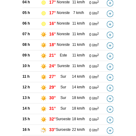
17°
04 h
Noreste
11 km/h
2
0 l/m
17°
05 h
Noreste
7 km/h
2
0 l/m
16°
06 h
Noreste
11 km/h
2
0 l/m
16°
07 h
Noreste
11 km/h
2
0 l/m
18°
08 h
Noreste
11 km/h
2
0 l/m
21°
09 h
Este
11 km/h
2
0 l/m
24°
10 h
Sureste
11 km/h
2
0 l/m
27°
11 h
Sur
14 km/h
2
0 l/m
29°
12 h
Sur
14 km/h
2
0 l/m
30°
13 h
Sur
18 km/h
2
0 l/m
31°
14 h
Sur
18 km/h
2
0 l/m
32°
15 h
Suroeste
18 km/h
2
0 l/m
33°
16 h
Suroeste
22 km/h
2
0 l/m