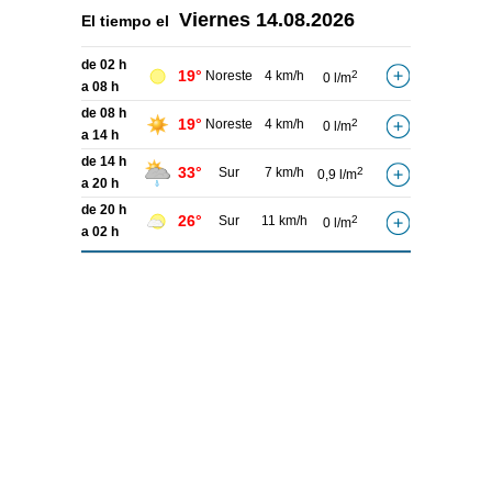
Viernes
14.08.2026
El tiempo el
de 02 h
19°
Noreste
4 km/h
2
0 l/m
a 08 h
de 08 h
19°
Noreste
4 km/h
2
0 l/m
a 14 h
de 14 h
33°
Sur
7 km/h
2
0,9 l/m
a 20 h
de 20 h
26°
Sur
11 km/h
2
0 l/m
a 02 h