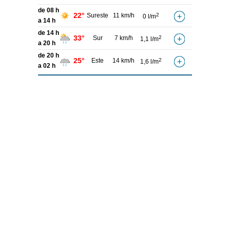
de 08 h
22°
Sureste
11 km/h
2
0 l/m
a 14 h
de 14 h
33°
Sur
7 km/h
2
1,1 l/m
a 20 h
de 20 h
25°
Este
14 km/h
2
1,6 l/m
a 02 h