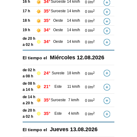
34°
16 h
Suroeste
14 km/h
2
0 l/m
35°
17 h
Suroeste
14 km/h
2
0 l/m
35°
18 h
Oeste
14 km/h
2
0 l/m
34°
19 h
Oeste
14 km/h
2
0 l/m
de 20 h
34°
Oeste
14 km/h
2
0 l/m
a 02 h
Miércoles
12.08.2026
El tiempo el
de 02 h
24°
Sureste
18 km/h
2
0 l/m
a 08 h
de 08 h
21°
Este
11 km/h
2
0 l/m
a 14 h
de 14 h
35°
Suroeste
7 km/h
2
0 l/m
a 20 h
de 20 h
35°
Este
4 km/h
2
0 l/m
a 02 h
Jueves
13.08.2026
El tiempo el