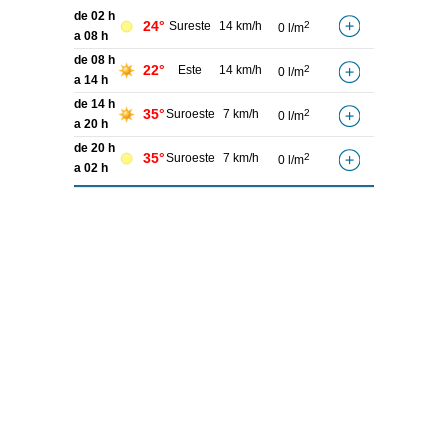
de 02 h
24°
Sureste
14 km/h
2
0 l/m
a 08 h
de 08 h
22°
Este
14 km/h
2
0 l/m
a 14 h
de 14 h
35°
Suroeste
7 km/h
2
0 l/m
a 20 h
de 20 h
35°
Suroeste
7 km/h
2
0 l/m
a 02 h