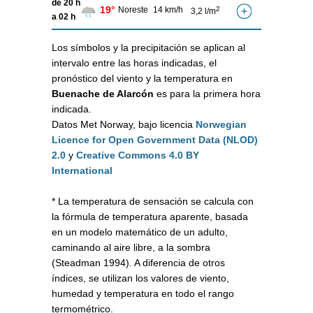
de 20 h
19°
Noreste
14 km/h
2
3,2 l/m
a 02 h
Los símbolos y la precipitación se aplican al
intervalo entre las horas indicadas, el
pronóstico del viento y la temperatura en
Buenache de Alarcón
es para la primera hora
indicada.
Datos Met Norway, bajo licencia
Norwegian
Licence for Open Government Data (NLOD)
2.0
y
Creative Commons 4.0 BY
International
* La temperatura de sensación se calcula con
la fórmula de temperatura aparente, basada
en un modelo matemático de un adulto,
caminando al aire libre, a la sombra
(Steadman 1994). A diferencia de otros
índices, se utilizan los valores de viento,
humedad y temperatura en todo el rango
termométrico.