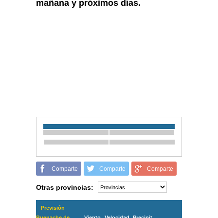
mañana y próximos días.
Comparte
Comparte
Comparte
Otras provincias:
Previsión
Buenache de
Viento
Velocidad
Precipit.