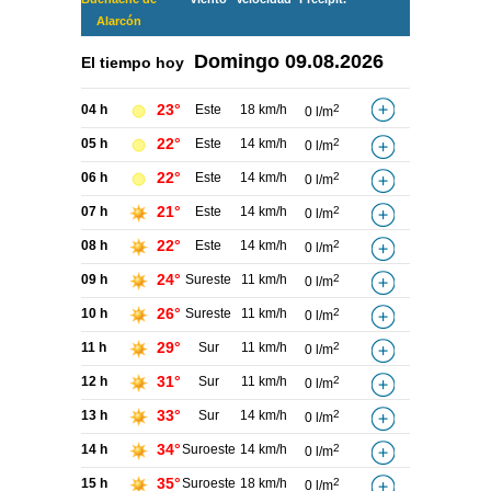
Alarcón
Domingo
09.08.2026
El tiempo hoy
23°
04 h
Este
18 km/h
2
0 l/m
22°
05 h
Este
14 km/h
2
0 l/m
22°
06 h
Este
14 km/h
2
0 l/m
21°
07 h
Este
14 km/h
2
0 l/m
22°
08 h
Este
14 km/h
2
0 l/m
24°
09 h
Sureste
11 km/h
2
0 l/m
26°
10 h
Sureste
11 km/h
2
0 l/m
29°
11 h
Sur
11 km/h
2
0 l/m
31°
12 h
Sur
11 km/h
2
0 l/m
33°
13 h
Sur
14 km/h
2
0 l/m
34°
14 h
Suroeste
14 km/h
2
0 l/m
35°
15 h
Suroeste
18 km/h
2
0 l/m