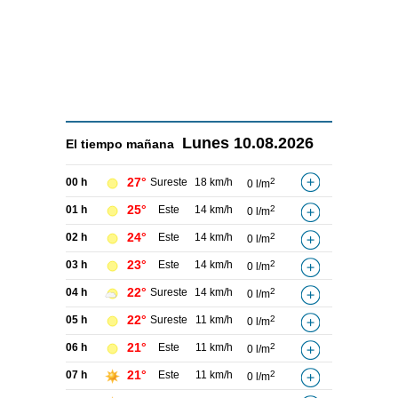
Lunes
10.08.2026
El tiempo
mañana
27°
00 h
Sureste
18 km/h
2
0 l/m
25°
01 h
Este
14 km/h
2
0 l/m
24°
02 h
Este
14 km/h
2
0 l/m
23°
03 h
Este
14 km/h
2
0 l/m
22°
04 h
Sureste
14 km/h
2
0 l/m
22°
05 h
Sureste
11 km/h
2
0 l/m
21°
06 h
Este
11 km/h
2
0 l/m
21°
07 h
Este
11 km/h
2
0 l/m