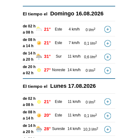
Domingo
16.08.2026
El tiempo el
de 02 h
21°
Este
4 km/h
2
0 l/m
a 08 h
de 08 h
21°
Este
7 km/h
2
0,1 l/m
a 14 h
de 14 h
31°
Sur
11 km/h
2
0,6 l/m
a 20 h
de 20 h
27°
Noreste
14 km/h
2
0 l/m
a 02 h
Lunes
17.08.2026
El tiempo el
de 02 h
21°
Este
11 km/h
2
0 l/m
a 08 h
de 08 h
20°
Este
11 km/h
2
0,1 l/m
a 14 h
de 14 h
28°
Sureste
14 km/h
2
10,3 l/m
a 20 h