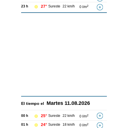
27°
23 h
Sureste
22 km/h
2
0 l/m
Martes
11.08.2026
El tiempo el
25°
00 h
Sureste
22 km/h
2
0 l/m
24°
01 h
Sureste
18 km/h
2
0 l/m