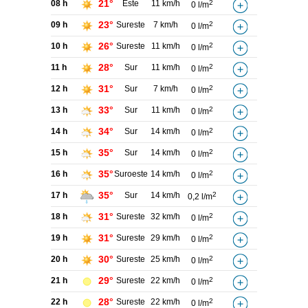
21°
08 h
Este
11 km/h
2
0 l/m
23°
09 h
Sureste
7 km/h
2
0 l/m
26°
10 h
Sureste
11 km/h
2
0 l/m
28°
11 h
Sur
11 km/h
2
0 l/m
31°
12 h
Sur
7 km/h
2
0 l/m
33°
13 h
Sur
11 km/h
2
0 l/m
34°
14 h
Sur
14 km/h
2
0 l/m
35°
15 h
Sur
14 km/h
2
0 l/m
35°
16 h
Suroeste
14 km/h
2
0 l/m
35°
17 h
Sur
14 km/h
2
0,2 l/m
31°
18 h
Sureste
32 km/h
2
0 l/m
31°
19 h
Sureste
29 km/h
2
0 l/m
30°
20 h
Sureste
25 km/h
2
0 l/m
29°
21 h
Sureste
22 km/h
2
0 l/m
28°
22 h
Sureste
22 km/h
2
0 l/m