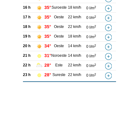
35°
16 h
Suroeste
18 km/h
2
0 l/m
35°
17 h
Oeste
22 km/h
2
0 l/m
35°
18 h
Oeste
22 km/h
2
0 l/m
35°
19 h
Oeste
18 km/h
2
0 l/m
34°
20 h
Oeste
14 km/h
2
0 l/m
31°
21 h
Noroeste
14 km/h
2
0 l/m
28°
22 h
Este
22 km/h
2
0 l/m
28°
23 h
Sureste
22 km/h
2
0 l/m