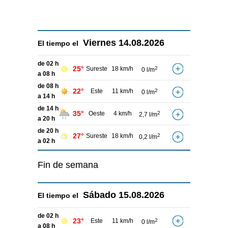
Viernes
14.08.2026
El tiempo el
de 02 h
25°
Sureste
18 km/h
2
0 l/m
a 08 h
de 08 h
22°
Este
11 km/h
2
0 l/m
a 14 h
de 14 h
35°
Oeste
4 km/h
2
2,7 l/m
a 20 h
de 20 h
27°
Sureste
18 km/h
2
0,2 l/m
a 02 h
Fin de semana
Sábado
15.08.2026
El tiempo el
de 02 h
23°
Este
11 km/h
2
0 l/m
a 08 h