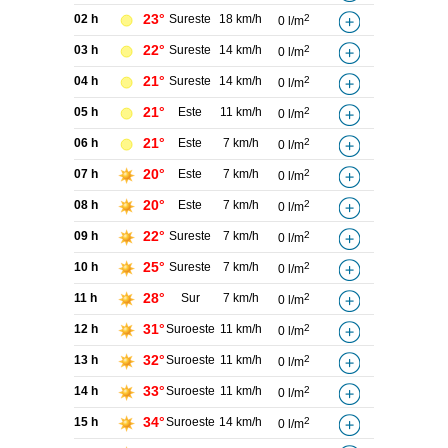
23°
02 h
Sureste
18 km/h
2
0 l/m
22°
03 h
Sureste
14 km/h
2
0 l/m
21°
04 h
Sureste
14 km/h
2
0 l/m
21°
05 h
Este
11 km/h
2
0 l/m
21°
06 h
Este
7 km/h
2
0 l/m
20°
07 h
Este
7 km/h
2
0 l/m
20°
08 h
Este
7 km/h
2
0 l/m
22°
09 h
Sureste
7 km/h
2
0 l/m
25°
10 h
Sureste
7 km/h
2
0 l/m
28°
11 h
Sur
7 km/h
2
0 l/m
31°
12 h
Suroeste
11 km/h
2
0 l/m
32°
13 h
Suroeste
11 km/h
2
0 l/m
33°
14 h
Suroeste
11 km/h
2
0 l/m
34°
15 h
Suroeste
14 km/h
2
0 l/m