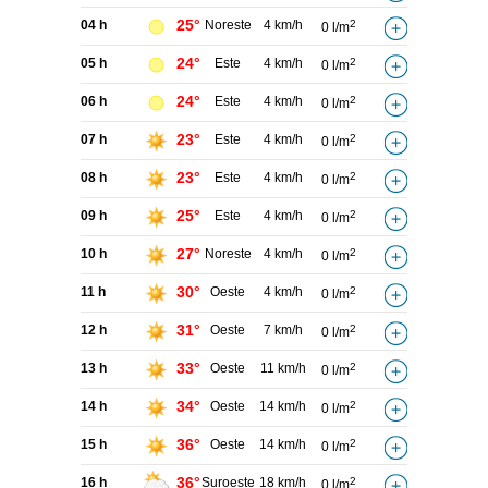
25°
04 h
Noreste
4 km/h
2
0 l/m
24°
05 h
Este
4 km/h
2
0 l/m
24°
06 h
Este
4 km/h
2
0 l/m
23°
07 h
Este
4 km/h
2
0 l/m
23°
08 h
Este
4 km/h
2
0 l/m
25°
09 h
Este
4 km/h
2
0 l/m
27°
10 h
Noreste
4 km/h
2
0 l/m
30°
11 h
Oeste
4 km/h
2
0 l/m
31°
12 h
Oeste
7 km/h
2
0 l/m
33°
13 h
Oeste
11 km/h
2
0 l/m
34°
14 h
Oeste
14 km/h
2
0 l/m
36°
15 h
Oeste
14 km/h
2
0 l/m
36°
16 h
Suroeste
18 km/h
2
0 l/m