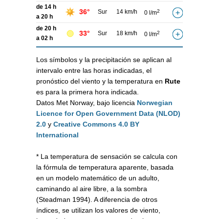
de 14 h
36°
Sur
14 km/h
2
0 l/m
a 20 h
de 20 h
33°
Sur
18 km/h
2
0 l/m
a 02 h
Los símbolos y la precipitación se aplican al
intervalo entre las horas indicadas, el
pronóstico del viento y la temperatura en
Rute
es para la primera hora indicada.
Datos Met Norway, bajo licencia
Norwegian
Licence for Open Government Data (NLOD)
2.0
y
Creative Commons 4.0 BY
International
* La temperatura de sensación se calcula con
la fórmula de temperatura aparente, basada
en un modelo matemático de un adulto,
caminando al aire libre, a la sombra
(Steadman 1994). A diferencia de otros
índices, se utilizan los valores de viento,