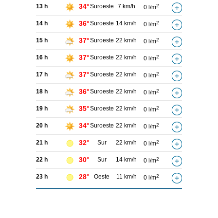
34°
13 h
Suroeste
7 km/h
2
0 l/m
36°
14 h
Suroeste
14 km/h
2
0 l/m
37°
15 h
Suroeste
22 km/h
2
0 l/m
37°
16 h
Suroeste
22 km/h
2
0 l/m
37°
17 h
Suroeste
22 km/h
2
0 l/m
36°
18 h
Suroeste
22 km/h
2
0 l/m
35°
19 h
Suroeste
22 km/h
2
0 l/m
34°
20 h
Suroeste
22 km/h
2
0 l/m
32°
21 h
Sur
22 km/h
2
0 l/m
30°
22 h
Sur
14 km/h
2
0 l/m
28°
23 h
Oeste
11 km/h
2
0 l/m