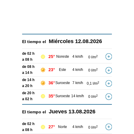
Miércoles
12.08.2026
El tiempo el
de 02 h
25°
Noreste
4 km/h
2
0 l/m
a 08 h
de 08 h
23°
Este
4 km/h
2
0 l/m
a 14 h
de 14 h
36°
Suroeste
7 km/h
2
0,1 l/m
a 20 h
de 20 h
35°
Suroeste
14 km/h
2
0 l/m
a 02 h
Jueves
13.08.2026
El tiempo el
de 02 h
27°
Norte
4 km/h
2
0 l/m
a 08 h