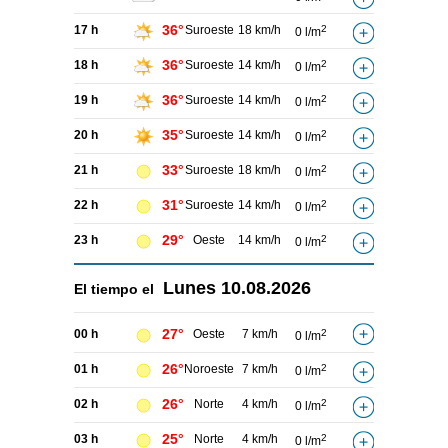
36°
17 h
Suroeste
18 km/h
2
0 l/m
36°
18 h
Suroeste
14 km/h
2
0 l/m
36°
19 h
Suroeste
14 km/h
2
0 l/m
35°
20 h
Suroeste
14 km/h
2
0 l/m
33°
21 h
Suroeste
18 km/h
2
0 l/m
31°
22 h
Suroeste
14 km/h
2
0 l/m
29°
23 h
Oeste
14 km/h
2
0 l/m
Lunes
10.08.2026
El tiempo el
27°
00 h
Oeste
7 km/h
2
0 l/m
26°
01 h
Noroeste
7 km/h
2
0 l/m
26°
02 h
Norte
4 km/h
2
0 l/m
25°
03 h
Norte
4 km/h
2
0 l/m