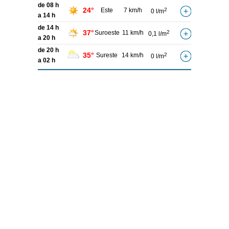
de 08 h
24°
Este
7 km/h
2
0 l/m
a 14 h
de 14 h
37°
Suroeste
11 km/h
2
0,1 l/m
a 20 h
de 20 h
35°
Sureste
14 km/h
2
0 l/m
a 02 h