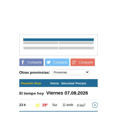
Comparte
Comparte
Comparte
Otras provincias:
Previsión Rute
Viento
Velocidad
Precipit.
Viernes
07.08.2026
El tiempo hoy
29°
23 h
Sur
11 km/h
2
0 l/m