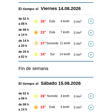
Viernes
14.08.2026
El tiempo el
de 02 h
26°
Este
4 km/h
2
0 l/m
a 08 h
de 08 h
23°
Este
7 km/h
2
0 l/m
a 14 h
de 14 h
37°
Suroeste
11 km/h
2
0 l/m
a 20 h
de 20 h
34°
Sur
14 km/h
2
0 l/m
a 02 h
Fin de semana
Sábado
15.08.2026
El tiempo el
de 02 h
26°
Noreste
4 km/h
2
0 l/m
a 08 h
de 08 h
22°
Este
4 km/h
2
0 l/m
a 14 h