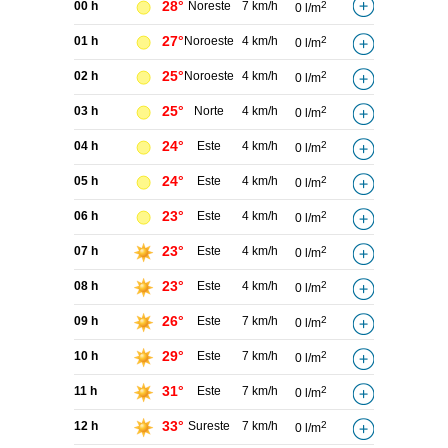
28°
00 h
Noreste
7 km/h
2
0 l/m
27°
01 h
Noroeste
4 km/h
2
0 l/m
25°
02 h
Noroeste
4 km/h
2
0 l/m
25°
03 h
Norte
4 km/h
2
0 l/m
24°
04 h
Este
4 km/h
2
0 l/m
24°
05 h
Este
4 km/h
2
0 l/m
23°
06 h
Este
4 km/h
2
0 l/m
23°
07 h
Este
4 km/h
2
0 l/m
23°
08 h
Este
4 km/h
2
0 l/m
26°
09 h
Este
7 km/h
2
0 l/m
29°
10 h
Este
7 km/h
2
0 l/m
31°
11 h
Este
7 km/h
2
0 l/m
33°
12 h
Sureste
7 km/h
2
0 l/m