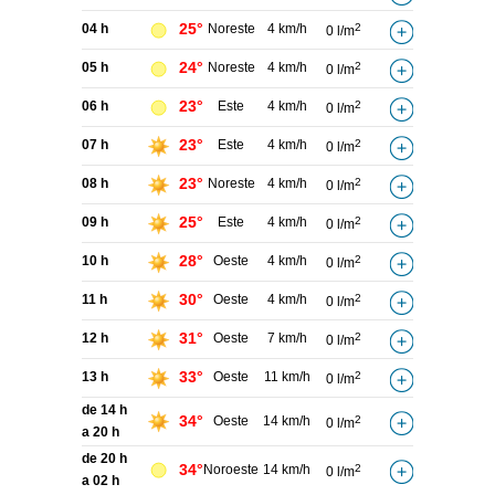
25°
04 h
Noreste
4 km/h
2
0 l/m
24°
05 h
Noreste
4 km/h
2
0 l/m
23°
06 h
Este
4 km/h
2
0 l/m
23°
07 h
Este
4 km/h
2
0 l/m
23°
08 h
Noreste
4 km/h
2
0 l/m
25°
09 h
Este
4 km/h
2
0 l/m
28°
10 h
Oeste
4 km/h
2
0 l/m
30°
11 h
Oeste
4 km/h
2
0 l/m
31°
12 h
Oeste
7 km/h
2
0 l/m
33°
13 h
Oeste
11 km/h
2
0 l/m
de 14 h
34°
Oeste
14 km/h
2
0 l/m
a 20 h
de 20 h
34°
Noroeste
14 km/h
2
0 l/m
a 02 h