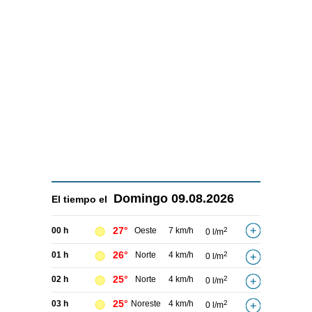
Domingo
09.08.2026
El tiempo el
27°
00 h
Oeste
7 km/h
2
0 l/m
26°
01 h
Norte
4 km/h
2
0 l/m
25°
02 h
Norte
4 km/h
2
0 l/m
25°
03 h
Noreste
4 km/h
2
0 l/m