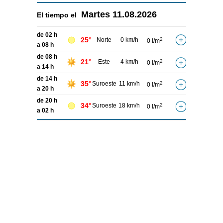
Martes
11.08.2026
El tiempo el
de 02 h
25°
Norte
0 km/h
2
0 l/m
a 08 h
de 08 h
21°
Este
4 km/h
2
0 l/m
a 14 h
de 14 h
35°
Suroeste
11 km/h
2
0 l/m
a 20 h
de 20 h
34°
Suroeste
18 km/h
2
0 l/m
a 02 h