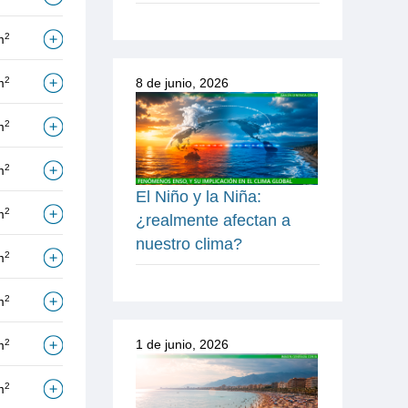
2
m
2
8 de junio, 2026
m
2
m
2
m
El Niño y la Niña:
2
m
¿realmente afectan a
nuestro clima?
2
m
2
m
1 de junio, 2026
2
m
2
m