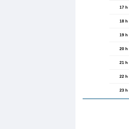
17 h
18 h
19 h
20 h
21 h
22 h
23 h