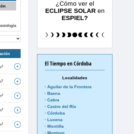
¿Cómo ver el
ión
ECLIPSE SOLAR
en
ESPIEL?
eorología
tación
El Tiempo en Córdoba
2
m
Localidades
2
m
Aguilar de la Frontera
Baena
2
m
Cabra
Castro del Río
2
m
Córdoba
Lucena
2
m
Montilla
Montoro