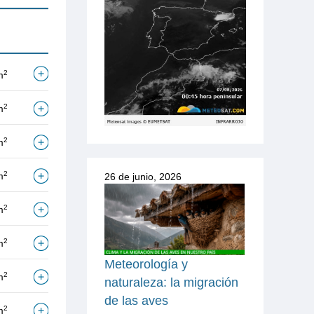
2
m
2
m
2
m
2
m
26 de junio, 2026
2
m
2
m
Meteorología y
2
m
naturaleza: la migración
de las aves
2
m