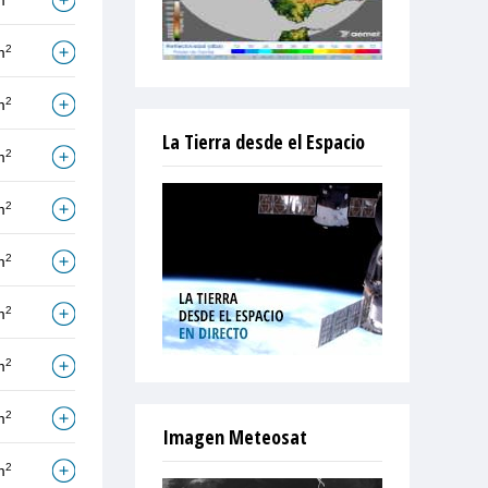
m
2
m
2
m
La Tierra desde el Espacio
2
m
2
m
2
m
2
m
2
m
2
m
Imagen Meteosat
2
m