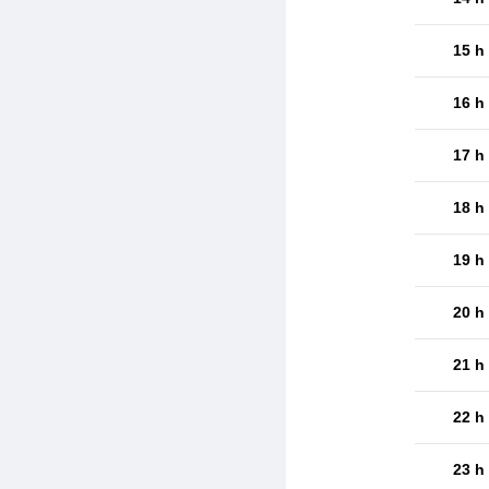
15 h
16 h
17 h
18 h
19 h
20 h
21 h
22 h
23 h