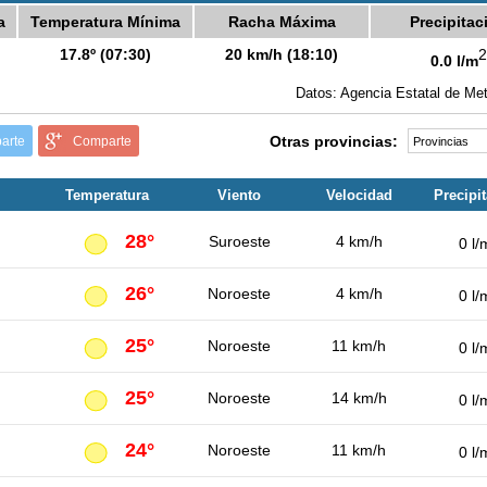
a
Temperatura Mínima
Racha Máxima
Precipitac
17.8º (07:30)
20 km/h (18:10)
2
0.0 l/m
Datos: Agencia Estatal de Met
Otras provincias:
arte
Comparte
Temperatura
Viento
Velocidad
Precipi
28°
Suroeste
4 km/h
0 l/
26°
Noroeste
4 km/h
0 l/
25°
Noroeste
11 km/h
0 l/
25°
Noroeste
14 km/h
0 l/
24°
Noroeste
11 km/h
0 l/