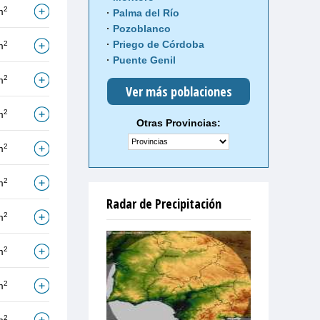
2
m
Palma del Río
Pozoblanco
Priego de Córdoba
2
m
Puente Genil
2
m
Ver más poblaciones
2
m
Otras Provincias:
2
m
2
m
Radar de Precipitación
2
m
2
m
2
m
2