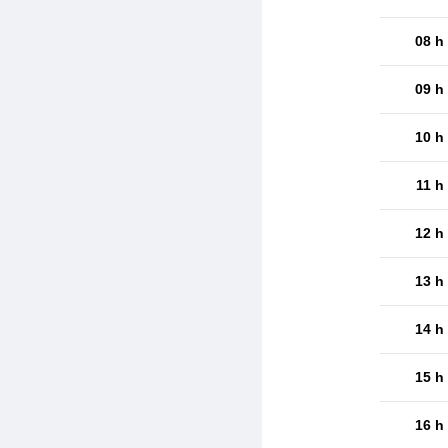
08 h
09 h
10 h
11 h
12 h
13 h
14 h
15 h
16 h