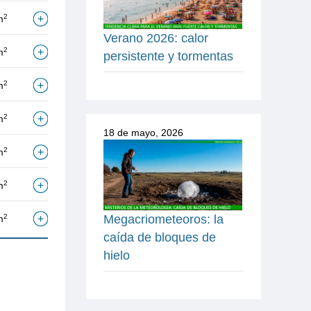
2
m
Verano 2026: calor
2
m
persistente y tormentas
2
m
2
m
18 de mayo, 2026
2
m
2
m
Megacriometeoros: la
2
m
caída de bloques de
hielo