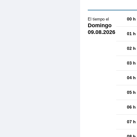
00 h
El tiempo el
Domingo
09.08.2026
01 h
02 h
03 h
04 h
05 h
06 h
07 h
08 h