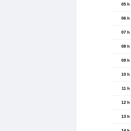
05 h
06 h
07 h
08 h
09 h
10 h
11 h
12 h
13 h
14 h