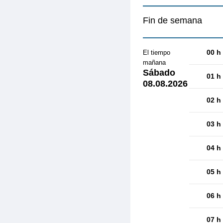
Fin de semana
00 h
El tiempo
mañana
Sábado
01 h
08.08.2026
02 h
03 h
04 h
05 h
06 h
07 h