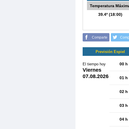
Temperatura Máxim
39.4º (18:00)
Comparte
Comp
Previsión Espiel
00 h
El tiempo hoy
Viernes
07.08.2026
01 h
02 h
03 h
04 h