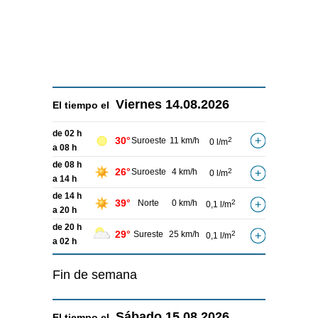
Viernes
14.08.2026
El tiempo el
de 02 h
30°
Suroeste
11 km/h
2
0 l/m
a 08 h
de 08 h
26°
Suroeste
4 km/h
2
0 l/m
a 14 h
de 14 h
39°
Norte
0 km/h
2
0,1 l/m
a 20 h
de 20 h
29°
Sureste
25 km/h
2
0,1 l/m
a 02 h
Fin de semana
Sábado
15.08.2026
El tiempo el