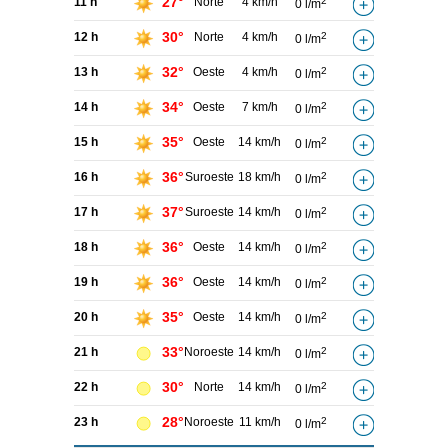
27°
11 h
Norte
4 km/h
2
0 l/m
30°
12 h
Norte
4 km/h
2
0 l/m
32°
13 h
Oeste
4 km/h
2
0 l/m
34°
14 h
Oeste
7 km/h
2
0 l/m
35°
15 h
Oeste
14 km/h
2
0 l/m
36°
16 h
Suroeste
18 km/h
2
0 l/m
37°
17 h
Suroeste
14 km/h
2
0 l/m
36°
18 h
Oeste
14 km/h
2
0 l/m
36°
19 h
Oeste
14 km/h
2
0 l/m
35°
20 h
Oeste
14 km/h
2
0 l/m
33°
21 h
Noroeste
14 km/h
2
0 l/m
30°
22 h
Norte
14 km/h
2
0 l/m
28°
23 h
Noroeste
11 km/h
2
0 l/m