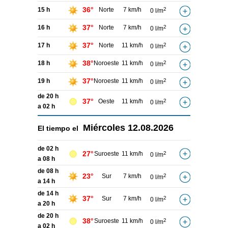
36°
15 h
Norte
7 km/h
2
0 l/m
37°
16 h
Norte
7 km/h
2
0 l/m
37°
17 h
Norte
11 km/h
2
0 l/m
38°
18 h
Noroeste
11 km/h
2
0 l/m
37°
19 h
Noroeste
11 km/h
2
0 l/m
de 20 h
37°
Oeste
11 km/h
2
0 l/m
a 02 h
Miércoles
12.08.2026
El tiempo el
de 02 h
27°
Suroeste
11 km/h
2
0 l/m
a 08 h
de 08 h
23°
Sur
7 km/h
2
0 l/m
a 14 h
de 14 h
37°
Sur
7 km/h
2
0 l/m
a 20 h
de 20 h
38°
Suroeste
11 km/h
2
0 l/m
a 02 h