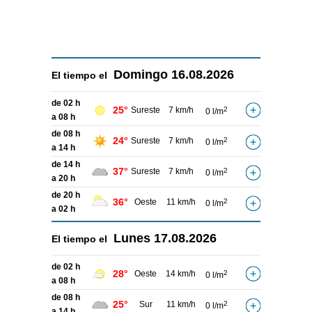
Domingo
16.08.2026
El tiempo el
de 02 h
25°
Sureste
7 km/h
2
0 l/m
a 08 h
de 08 h
24°
Sureste
7 km/h
2
0 l/m
a 14 h
de 14 h
37°
Sureste
7 km/h
2
0 l/m
a 20 h
de 20 h
36°
Oeste
11 km/h
2
0 l/m
a 02 h
Lunes
17.08.2026
El tiempo el
de 02 h
28°
Oeste
14 km/h
2
0 l/m
a 08 h
de 08 h
25°
Sur
11 km/h
2
0 l/m
a 14 h