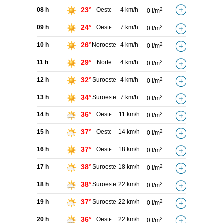
23°
08 h
Oeste
4 km/h
2
0 l/m
24°
09 h
Oeste
7 km/h
2
0 l/m
26°
10 h
Noroeste
4 km/h
2
0 l/m
29°
11 h
Norte
4 km/h
2
0 l/m
32°
12 h
Suroeste
4 km/h
2
0 l/m
34°
13 h
Suroeste
7 km/h
2
0 l/m
36°
14 h
Oeste
11 km/h
2
0 l/m
37°
15 h
Oeste
14 km/h
2
0 l/m
37°
16 h
Oeste
18 km/h
2
0 l/m
38°
17 h
Suroeste
18 km/h
2
0 l/m
38°
18 h
Suroeste
22 km/h
2
0 l/m
37°
19 h
Suroeste
22 km/h
2
0 l/m
36°
20 h
Oeste
22 km/h
2
0 l/m