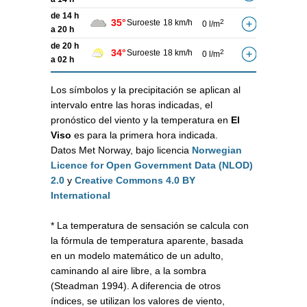
de 14 h
35°
Suroeste
18 km/h
2
0 l/m
a 20 h
de 20 h
34°
Suroeste
18 km/h
2
0 l/m
a 02 h
Los símbolos y la precipitación se aplican al
intervalo entre las horas indicadas, el
pronóstico del viento y la temperatura en
El
Viso
es para la primera hora indicada.
Datos Met Norway, bajo licencia
Norwegian
Licence for Open Government Data (NLOD)
2.0
y
Creative Commons 4.0 BY
International
* La temperatura de sensación se calcula con
la fórmula de temperatura aparente, basada
en un modelo matemático de un adulto,
caminando al aire libre, a la sombra
(Steadman 1994). A diferencia de otros
índices, se utilizan los valores de viento,