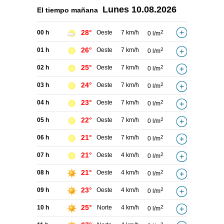
Lunes
10.08.2026
El tiempo
mañana
28°
00 h
Oeste
7 km/h
2
0 l/m
26°
01 h
Oeste
7 km/h
2
0 l/m
25°
02 h
Oeste
7 km/h
2
0 l/m
24°
03 h
Oeste
7 km/h
2
0 l/m
23°
04 h
Oeste
7 km/h
2
0 l/m
22°
05 h
Oeste
7 km/h
2
0 l/m
21°
06 h
Oeste
7 km/h
2
0 l/m
21°
07 h
Oeste
4 km/h
2
0 l/m
21°
08 h
Oeste
4 km/h
2
0 l/m
23°
09 h
Oeste
4 km/h
2
0 l/m
25°
10 h
Norte
4 km/h
2
0 l/m