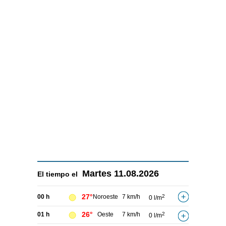
Martes
11.08.2026
El tiempo el
27°
00 h
Noroeste
7 km/h
2
0 l/m
26°
01 h
Oeste
7 km/h
2
0 l/m