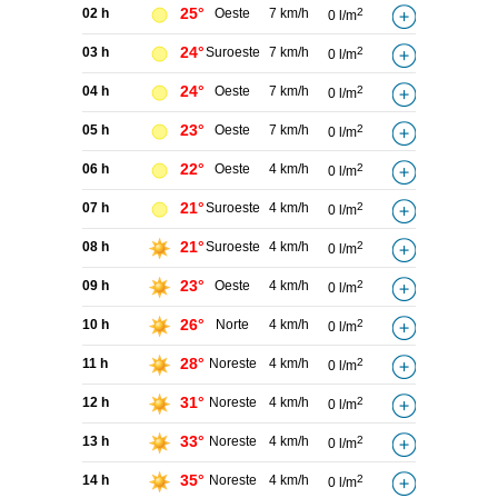
25°
02 h
Oeste
7 km/h
2
0 l/m
24°
03 h
Suroeste
7 km/h
2
0 l/m
24°
04 h
Oeste
7 km/h
2
0 l/m
23°
05 h
Oeste
7 km/h
2
0 l/m
22°
06 h
Oeste
4 km/h
2
0 l/m
21°
07 h
Suroeste
4 km/h
2
0 l/m
21°
08 h
Suroeste
4 km/h
2
0 l/m
23°
09 h
Oeste
4 km/h
2
0 l/m
26°
10 h
Norte
4 km/h
2
0 l/m
28°
11 h
Noreste
4 km/h
2
0 l/m
31°
12 h
Noreste
4 km/h
2
0 l/m
33°
13 h
Noreste
4 km/h
2
0 l/m
35°
14 h
Noreste
4 km/h
2
0 l/m