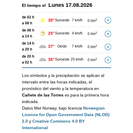
Lunes
17.08.2026
El tiempo el
de 02 h
30°
Suroeste
7 km/h
2
0 l/m
a 08 h
de 08 h
25°
Suroeste
4 km/h
2
0 l/m
a 14 h
de 14 h
37°
Oeste
7 km/h
2
0 l/m
a 20 h
de 20 h
36°
Suroeste
25 km/h
2
0 l/m
a 02 h
Los símbolos y la precipitación se aplican al
intervalo entre las horas indicadas, el
pronóstico del viento y la temperatura en
Cañete de las Torres
es para la primera hora
indicada.
Datos Met Norway, bajo licencia
Norwegian
Licence for Open Government Data (NLOD)
2.0
y
Creative Commons 4.0 BY
International