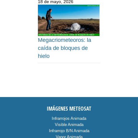
18 de mayo, 2026
Megacriometeoros: la
caída de bloques de
hielo
IMÁGENES METEOSAT
Infrarrojos Animada
Visible Animada
Infrarrojo B/N Animada
Vapor Animada