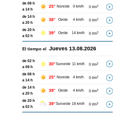
de 08 h
25°
Noreste
0 km/h
2
0 l/m
a 14 h
de 14 h
38°
Oeste
4 km/h
2
0 l/m
a 20 h
de 20 h
39°
Oeste
14 km/h
2
0 l/m
a 02 h
Jueves
13.08.2026
El tiempo el
de 02 h
30°
Suroeste
11 km/h
2
0 l/m
a 08 h
de 08 h
25°
Noreste
4 km/h
2
0 l/m
a 14 h
de 14 h
39°
Oeste
4 km/h
2
0 l/m
a 20 h
de 20 h
39°
Suroeste
18 km/h
2
0 l/m
a 02 h