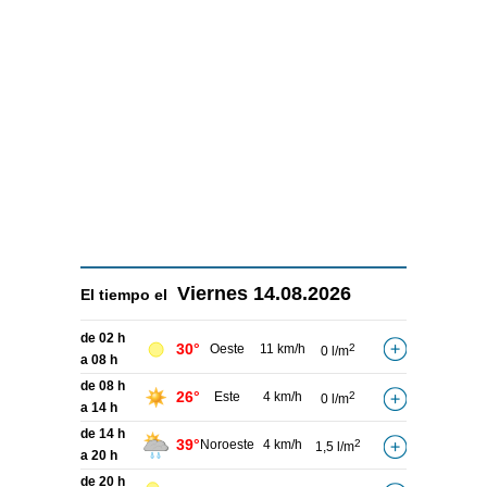
Viernes
14.08.2026
El tiempo el
de 02 h
30°
Oeste
11 km/h
2
0 l/m
a 08 h
de 08 h
26°
Este
4 km/h
2
0 l/m
a 14 h
de 14 h
39°
Noroeste
4 km/h
2
1,5 l/m
a 20 h
de 20 h