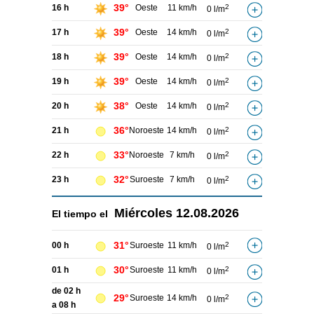
39°
16 h
Oeste
11 km/h
2
0 l/m
39°
17 h
Oeste
14 km/h
2
0 l/m
39°
18 h
Oeste
14 km/h
2
0 l/m
39°
19 h
Oeste
14 km/h
2
0 l/m
38°
20 h
Oeste
14 km/h
2
0 l/m
36°
21 h
Noroeste
14 km/h
2
0 l/m
33°
22 h
Noroeste
7 km/h
2
0 l/m
32°
23 h
Suroeste
7 km/h
2
0 l/m
Miércoles
12.08.2026
El tiempo el
31°
00 h
Suroeste
11 km/h
2
0 l/m
30°
01 h
Suroeste
11 km/h
2
0 l/m
de 02 h
29°
Suroeste
14 km/h
2
0 l/m
a 08 h