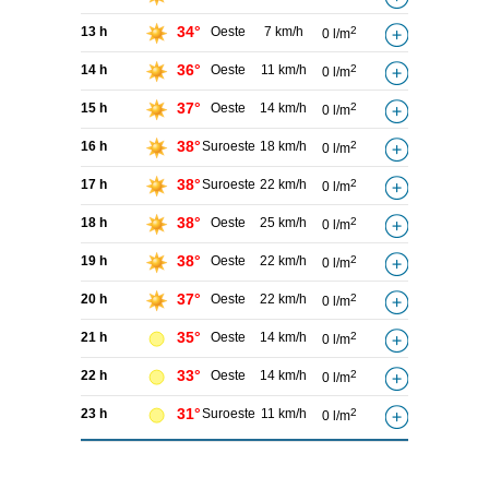
34°
13 h
Oeste
7 km/h
2
0 l/m
36°
14 h
Oeste
11 km/h
2
0 l/m
37°
15 h
Oeste
14 km/h
2
0 l/m
38°
16 h
Suroeste
18 km/h
2
0 l/m
38°
17 h
Suroeste
22 km/h
2
0 l/m
38°
18 h
Oeste
25 km/h
2
0 l/m
38°
19 h
Oeste
22 km/h
2
0 l/m
37°
20 h
Oeste
22 km/h
2
0 l/m
35°
21 h
Oeste
14 km/h
2
0 l/m
33°
22 h
Oeste
14 km/h
2
0 l/m
31°
23 h
Suroeste
11 km/h
2
0 l/m