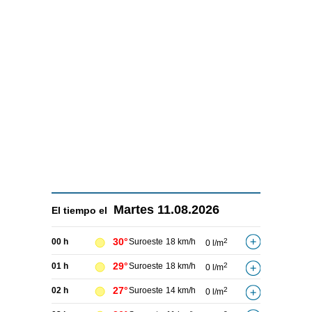
Martes
11.08.2026
El tiempo el
30°
00 h
Suroeste
18 km/h
2
0 l/m
29°
01 h
Suroeste
18 km/h
2
0 l/m
27°
02 h
Suroeste
14 km/h
2
0 l/m