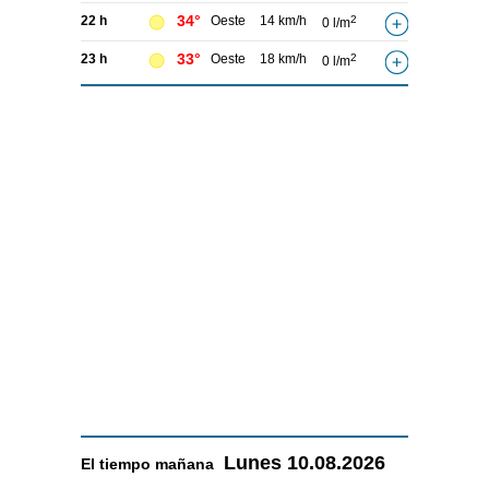
34°
22 h
Oeste
14 km/h
2
0 l/m
33°
23 h
Oeste
18 km/h
2
0 l/m
Lunes
10.08.2026
El tiempo
mañana