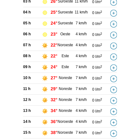
26°
03 h
Suroeste
11 km/h
2
0 l/m
25°
04 h
Suroeste
11 km/h
2
0 l/m
24°
05 h
Suroeste
7 km/h
2
0 l/m
23°
06 h
Oeste
4 km/h
2
0 l/m
22°
07 h
Noroeste
4 km/h
2
0 l/m
22°
08 h
Este
4 km/h
2
0 l/m
24°
09 h
Este
7 km/h
2
0 l/m
27°
10 h
Noreste
7 km/h
2
0 l/m
29°
11 h
Noreste
7 km/h
2
0 l/m
32°
12 h
Noreste
7 km/h
2
0 l/m
34°
13 h
Noreste
4 km/h
2
0 l/m
36°
14 h
Noroeste
4 km/h
2
0 l/m
38°
15 h
Noroeste
7 km/h
2
0 l/m