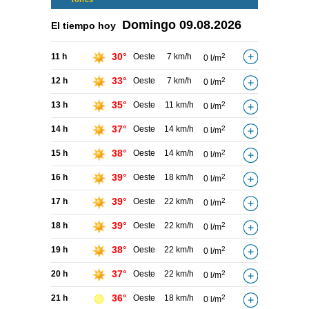
Domingo
09.08.2026
El tiempo hoy
30°
11 h
Oeste
7 km/h
2
0 l/m
33°
12 h
Oeste
7 km/h
2
0 l/m
35°
13 h
Oeste
11 km/h
2
0 l/m
37°
14 h
Oeste
14 km/h
2
0 l/m
38°
15 h
Oeste
14 km/h
2
0 l/m
39°
16 h
Oeste
18 km/h
2
0 l/m
39°
17 h
Oeste
22 km/h
2
0 l/m
39°
18 h
Oeste
22 km/h
2
0 l/m
38°
19 h
Oeste
22 km/h
2
0 l/m
37°
20 h
Oeste
22 km/h
2
0 l/m
36°
21 h
Oeste
18 km/h
2
0 l/m