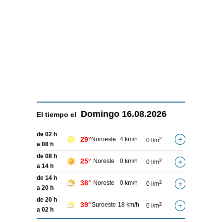
Domingo
16.08.2026
El tiempo el
de 02 h
29°
Noroeste
4 km/h
2
0 l/m
a 08 h
de 08 h
25°
Noreste
0 km/h
2
0 l/m
a 14 h
de 14 h
38°
Noreste
0 km/h
2
0 l/m
a 20 h
de 20 h
39°
Suroeste
18 km/h
2
0 l/m
a 02 h