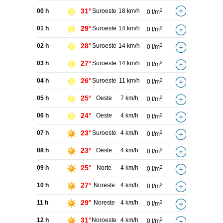
31°
00 h
Suroeste
18 km/h
2
0 l/m
29°
01 h
Suroeste
14 km/h
2
0 l/m
28°
02 h
Suroeste
14 km/h
2
0 l/m
27°
03 h
Suroeste
14 km/h
2
0 l/m
26°
04 h
Suroeste
11 km/h
2
0 l/m
25°
05 h
Oeste
7 km/h
2
0 l/m
24°
06 h
Oeste
4 km/h
2
0 l/m
23°
07 h
Suroeste
4 km/h
2
0 l/m
23°
08 h
Oeste
4 km/h
2
0 l/m
25°
09 h
Norte
4 km/h
2
0 l/m
27°
10 h
Noreste
4 km/h
2
0 l/m
29°
11 h
Noreste
4 km/h
2
0 l/m
31°
12 h
Noroeste
4 km/h
2
0 l/m