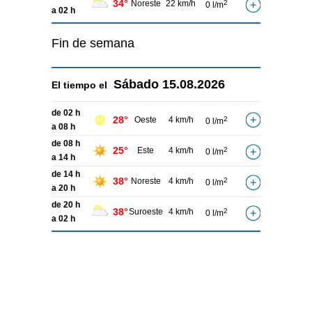
34°
Noreste
22 km/h
2
0 l/m
a 02 h
Fin de semana
Sábado
15.08.2026
El tiempo el
de 02 h
28°
Oeste
4 km/h
2
0 l/m
a 08 h
de 08 h
25°
Este
4 km/h
2
0 l/m
a 14 h
de 14 h
38°
Noreste
4 km/h
2
0 l/m
a 20 h
de 20 h
38°
Suroeste
4 km/h
2
0 l/m
a 02 h