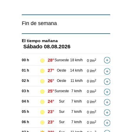
Fin de semana
El tiempo
mañana
Sábado
08.08.2026
28°
00 h
Suroeste
18 km/h
2
0 l/m
27°
01 h
Oeste
14 km/h
2
0 l/m
26°
02 h
Oeste
11 km/h
2
0 l/m
25°
03 h
Suroeste
7 km/h
2
0 l/m
24°
04 h
Sur
7 km/h
2
0 l/m
23°
05 h
Sur
7 km/h
2
0 l/m
23°
06 h
Sur
7 km/h
2
0 l/m
2