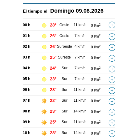
Domingo
09.08.2026
El tiempo el
28°
00 h
Oeste
11 km/h
2
0 l/m
26°
01 h
Oeste
7 km/h
2
0 l/m
26°
02 h
Suroeste
4 km/h
2
0 l/m
25°
03 h
Sureste
7 km/h
2
0 l/m
24°
04 h
Sur
7 km/h
2
0 l/m
23°
05 h
Sur
7 km/h
2
0 l/m
23°
06 h
Sur
11 km/h
2
0 l/m
22°
07 h
Sur
11 km/h
2
0 l/m
23°
08 h
Sur
14 km/h
2
0 l/m
25°
09 h
Sur
11 km/h
2
0 l/m
28°
10 h
Sur
14 km/h
2
0 l/m