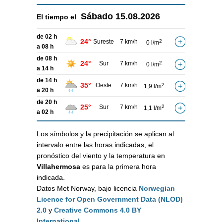
Sábado
15.08.2026
El tiempo el
de 02 h
24°
Sureste
7 km/h
2
0 l/m
a 08 h
de 08 h
24°
Sur
7 km/h
2
0 l/m
a 14 h
de 14 h
35°
Oeste
7 km/h
2
1,9 l/m
a 20 h
de 20 h
25°
Sur
7 km/h
2
1,1 l/m
a 02 h
Los símbolos y la precipitación se aplican al
intervalo entre las horas indicadas, el
pronóstico del viento y la temperatura en
Villahermosa
es para la primera hora
indicada.
Datos Met Norway, bajo licencia
Norwegian
Licence for Open Government Data (NLOD)
2.0
y
Creative Commons 4.0 BY
International