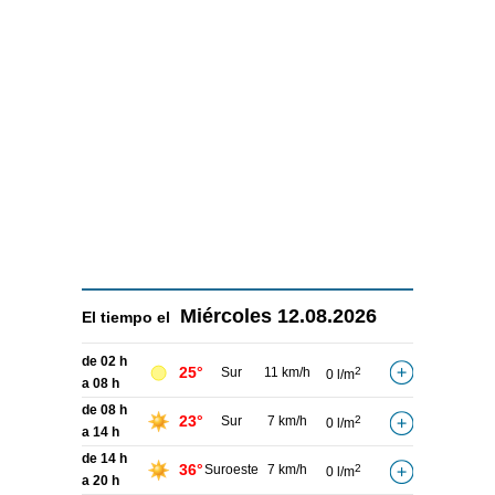
Miércoles
12.08.2026
El tiempo el
de 02 h
25°
Sur
11 km/h
2
0 l/m
a 08 h
de 08 h
23°
Sur
7 km/h
2
0 l/m
a 14 h
de 14 h
36°
Suroeste
7 km/h
2
0 l/m
a 20 h