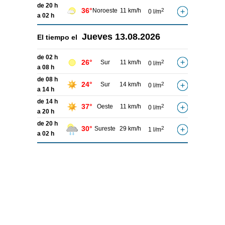
de 20 h
36°
Noroeste
11 km/h
2
0 l/m
a 02 h
Jueves
13.08.2026
El tiempo el
de 02 h
26°
Sur
11 km/h
2
0 l/m
a 08 h
de 08 h
24°
Sur
14 km/h
2
0 l/m
a 14 h
de 14 h
37°
Oeste
11 km/h
2
0 l/m
a 20 h
de 20 h
30°
Sureste
29 km/h
2
1 l/m
a 02 h