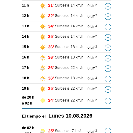
31°
11 h
Suroeste
14 km/h
2
0 l/m
32°
12 h
Suroeste
14 km/h
2
0 l/m
34°
13 h
Suroeste
14 km/h
2
0 l/m
35°
14 h
Suroeste
14 km/h
2
0 l/m
36°
15 h
Suroeste
18 km/h
2
0 l/m
36°
16 h
Suroeste
18 km/h
2
0 l/m
36°
17 h
Suroeste
22 km/h
2
0 l/m
36°
18 h
Suroeste
18 km/h
2
0 l/m
35°
19 h
Suroeste
22 km/h
2
0 l/m
de 20 h
34°
Suroeste
22 km/h
2
0 l/m
a 02 h
Lunes
10.08.2026
El tiempo el
de 02 h
25°
Suroeste
7 km/h
2
0 l/m