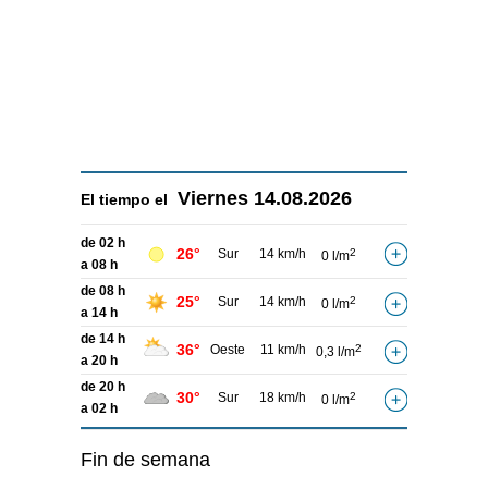
Viernes
14.08.2026
El tiempo el
de 02 h
26°
Sur
14 km/h
2
0 l/m
a 08 h
de 08 h
25°
Sur
14 km/h
2
0 l/m
a 14 h
de 14 h
36°
Oeste
11 km/h
2
0,3 l/m
a 20 h
de 20 h
30°
Sur
18 km/h
2
0 l/m
a 02 h
Fin de semana