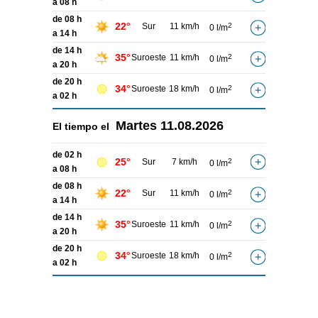
a 08 h
de 08 h
22°
Sur
11 km/h
2
0 l/m
a 14 h
de 14 h
35°
Suroeste
11 km/h
2
0 l/m
a 20 h
de 20 h
34°
Suroeste
18 km/h
2
0 l/m
a 02 h
Martes
11.08.2026
El tiempo el
de 02 h
25°
Sur
7 km/h
2
0 l/m
a 08 h
de 08 h
22°
Sur
11 km/h
2
0 l/m
a 14 h
de 14 h
35°
Suroeste
11 km/h
2
0 l/m
a 20 h
de 20 h
34°
Suroeste
18 km/h
2
0 l/m
a 02 h