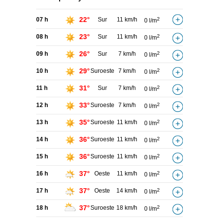
22°
07 h
Sur
11 km/h
2
0 l/m
23°
08 h
Sur
11 km/h
2
0 l/m
26°
09 h
Sur
7 km/h
2
0 l/m
29°
10 h
Suroeste
7 km/h
2
0 l/m
31°
11 h
Sur
7 km/h
2
0 l/m
33°
12 h
Suroeste
7 km/h
2
0 l/m
35°
13 h
Suroeste
11 km/h
2
0 l/m
36°
14 h
Suroeste
11 km/h
2
0 l/m
36°
15 h
Suroeste
11 km/h
2
0 l/m
37°
16 h
Oeste
11 km/h
2
0 l/m
37°
17 h
Oeste
14 km/h
2
0 l/m
37°
18 h
Suroeste
18 km/h
2
0 l/m