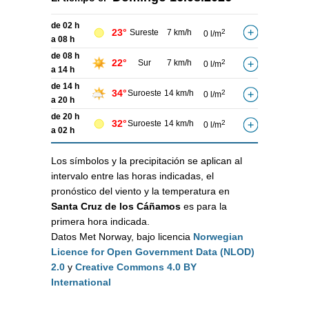
de 02 h
23°
Sureste
7 km/h
2
0 l/m
a 08 h
de 08 h
22°
Sur
7 km/h
2
0 l/m
a 14 h
de 14 h
34°
Suroeste
14 km/h
2
0 l/m
a 20 h
de 20 h
32°
Suroeste
14 km/h
2
0 l/m
a 02 h
Los símbolos y la precipitación se aplican al
intervalo entre las horas indicadas, el
pronóstico del viento y la temperatura en
Santa Cruz de los Cáñamos
es para la
primera hora indicada.
Datos Met Norway, bajo licencia
Norwegian
Licence for Open Government Data (NLOD)
2.0
y
Creative Commons 4.0 BY
International