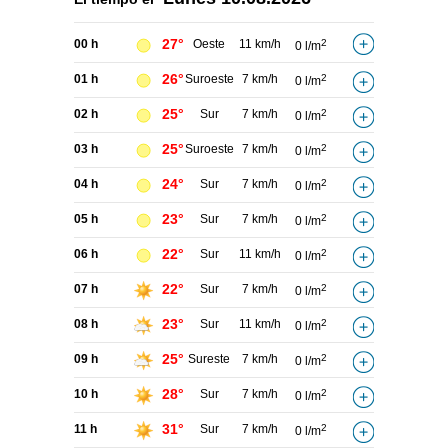
27°
00 h
Oeste
11 km/h
2
0 l/m
26°
01 h
Suroeste
7 km/h
2
0 l/m
25°
02 h
Sur
7 km/h
2
0 l/m
25°
03 h
Suroeste
7 km/h
2
0 l/m
24°
04 h
Sur
7 km/h
2
0 l/m
23°
05 h
Sur
7 km/h
2
0 l/m
22°
06 h
Sur
11 km/h
2
0 l/m
22°
07 h
Sur
7 km/h
2
0 l/m
23°
08 h
Sur
11 km/h
2
0 l/m
25°
09 h
Sureste
7 km/h
2
0 l/m
28°
10 h
Sur
7 km/h
2
0 l/m
31°
11 h
Sur
7 km/h
2
0 l/m