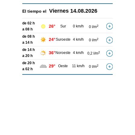
Viernes
14.08.2026
El tiempo el
de 02 h
26°
Sur
0 km/h
2
0 l/m
a 08 h
de 08 h
24°
Suroeste
4 km/h
2
0 l/m
a 14 h
de 14 h
36°
Noroeste
4 km/h
2
0,2 l/m
a 20 h
de 20 h
29°
Oeste
11 km/h
2
0 l/m
a 02 h