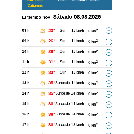
Cáñamos
Sábado
08.08.2026
El tiempo hoy
23°
08 h
Sur
11 km/h
2
0 l/m
26°
09 h
Sur
11 km/h
2
0 l/m
28°
10 h
Sur
11 km/h
2
0 l/m
31°
11 h
Sur
11 km/h
2
0 l/m
33°
12 h
Sur
11 km/h
2
0 l/m
35°
13 h
Suroeste
11 km/h
2
0 l/m
35°
14 h
Suroeste
14 km/h
2
0 l/m
36°
15 h
Suroeste
14 km/h
2
0 l/m
36°
16 h
Suroeste
14 km/h
2
0 l/m
36°
17 h
Suroeste
18 km/h
2
0 l/m