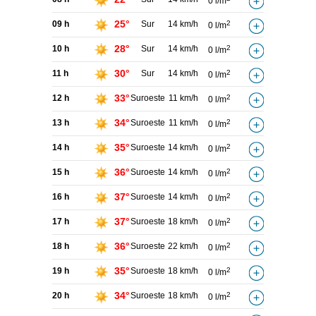
0 l/m
25°
09 h
Sur
14 km/h
2
0 l/m
28°
10 h
Sur
14 km/h
2
0 l/m
30°
11 h
Sur
14 km/h
2
0 l/m
33°
12 h
Suroeste
11 km/h
2
0 l/m
34°
13 h
Suroeste
11 km/h
2
0 l/m
35°
14 h
Suroeste
14 km/h
2
0 l/m
36°
15 h
Suroeste
14 km/h
2
0 l/m
37°
16 h
Suroeste
14 km/h
2
0 l/m
37°
17 h
Suroeste
18 km/h
2
0 l/m
36°
18 h
Suroeste
22 km/h
2
0 l/m
35°
19 h
Suroeste
18 km/h
2
0 l/m
34°
20 h
Suroeste
18 km/h
2
0 l/m