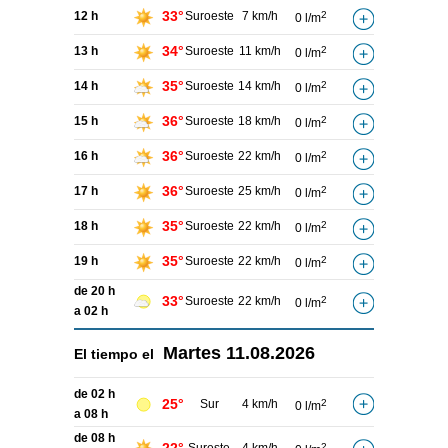
33°
12 h
Suroeste
7 km/h
2
0 l/m
34°
13 h
Suroeste
11 km/h
2
0 l/m
35°
14 h
Suroeste
14 km/h
2
0 l/m
36°
15 h
Suroeste
18 km/h
2
0 l/m
36°
16 h
Suroeste
22 km/h
2
0 l/m
36°
17 h
Suroeste
25 km/h
2
0 l/m
35°
18 h
Suroeste
22 km/h
2
0 l/m
35°
19 h
Suroeste
22 km/h
2
0 l/m
de 20 h
33°
Suroeste
22 km/h
2
0 l/m
a 02 h
Martes
11.08.2026
El tiempo el
de 02 h
25°
Sur
4 km/h
2
0 l/m
a 08 h
de 08 h
2