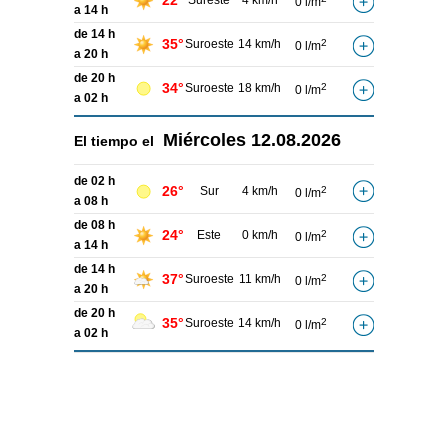
22°
Sureste
4 km/h
0 l/m
a 14 h
de 14 h
35°
Suroeste
14 km/h
2
0 l/m
a 20 h
de 20 h
34°
Suroeste
18 km/h
2
0 l/m
a 02 h
Miércoles
12.08.2026
El tiempo el
de 02 h
26°
Sur
4 km/h
2
0 l/m
a 08 h
de 08 h
24°
Este
0 km/h
2
0 l/m
a 14 h
de 14 h
37°
Suroeste
11 km/h
2
0 l/m
a 20 h
de 20 h
35°
Suroeste
14 km/h
2
0 l/m
a 02 h