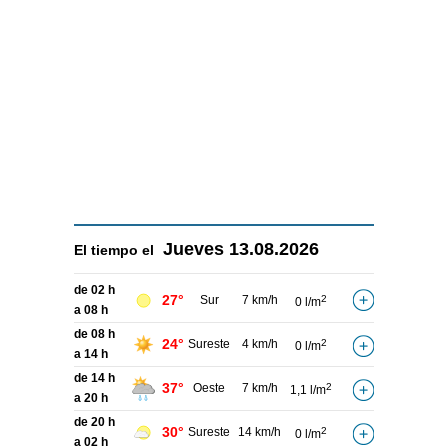
Jueves
13.08.2026
El tiempo el
de 02 h
27°
Sur
7 km/h
2
0 l/m
a 08 h
de 08 h
24°
Sureste
4 km/h
2
0 l/m
a 14 h
de 14 h
37°
Oeste
7 km/h
2
1,1 l/m
a 20 h
de 20 h
30°
Sureste
14 km/h
2
0 l/m
a 02 h