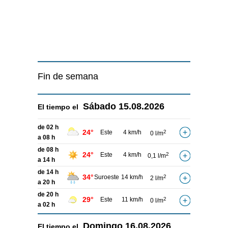
Fin de semana
Sábado
15.08.2026
El tiempo el
de 02 h
24°
Este
4 km/h
2
0 l/m
a 08 h
de 08 h
24°
Este
4 km/h
2
0,1 l/m
a 14 h
de 14 h
34°
Suroeste
14 km/h
2
2 l/m
a 20 h
de 20 h
29°
Este
11 km/h
2
0 l/m
a 02 h
Domingo
16.08.2026
El tiempo el