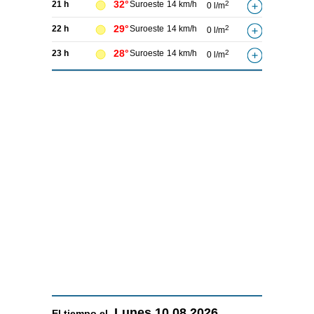
32°
21 h
Suroeste
14 km/h
2
0 l/m
29°
22 h
Suroeste
14 km/h
2
0 l/m
28°
23 h
Suroeste
14 km/h
2
0 l/m
Lunes
10.08.2026
El tiempo el