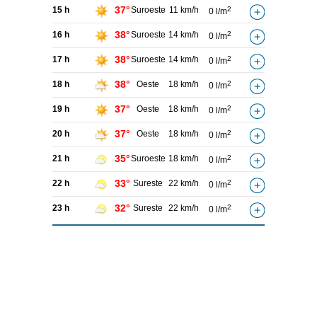
37°
15 h
Suroeste
11 km/h
2
0 l/m
38°
16 h
Suroeste
14 km/h
2
0 l/m
38°
17 h
Suroeste
14 km/h
2
0 l/m
38°
18 h
Oeste
18 km/h
2
0 l/m
37°
19 h
Oeste
18 km/h
2
0 l/m
37°
20 h
Oeste
18 km/h
2
0 l/m
35°
21 h
Suroeste
18 km/h
2
0 l/m
33°
22 h
Sureste
22 km/h
2
0 l/m
32°
23 h
Sureste
22 km/h
2
0 l/m