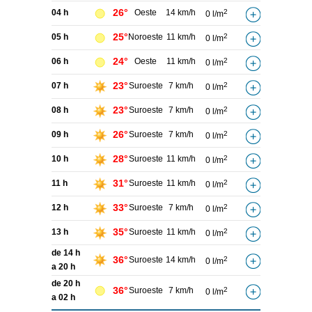
26°
04 h
Oeste
14 km/h
2
0 l/m
25°
05 h
Noroeste
11 km/h
2
0 l/m
24°
06 h
Oeste
11 km/h
2
0 l/m
23°
07 h
Suroeste
7 km/h
2
0 l/m
23°
08 h
Suroeste
7 km/h
2
0 l/m
26°
09 h
Suroeste
7 km/h
2
0 l/m
28°
10 h
Suroeste
11 km/h
2
0 l/m
31°
11 h
Suroeste
11 km/h
2
0 l/m
33°
12 h
Suroeste
7 km/h
2
0 l/m
35°
13 h
Suroeste
11 km/h
2
0 l/m
de 14 h
36°
Suroeste
14 km/h
2
0 l/m
a 20 h
de 20 h
36°
Suroeste
7 km/h
2
0 l/m
a 02 h