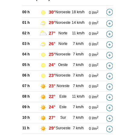
30°
00 h
Noroeste
18 km/h
2
0 l/m
29°
01 h
Noroeste
14 km/h
2
0 l/m
27°
02 h
Norte
11 km/h
2
0 l/m
26°
03 h
Norte
7 km/h
2
0 l/m
25°
04 h
Noroeste
7 km/h
2
0 l/m
24°
05 h
Oeste
7 km/h
2
0 l/m
23°
06 h
Noroeste
7 km/h
2
0 l/m
23°
07 h
Noreste
7 km/h
2
0 l/m
22°
08 h
Este
11 km/h
2
0 l/m
24°
09 h
Este
7 km/h
2
0 l/m
27°
10 h
Sur
7 km/h
2
0 l/m
29°
11 h
Suroeste
7 km/h
2
0 l/m