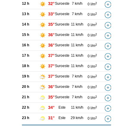
32°
12 h
Suroeste
7 km/h
2
0 l/m
33°
13 h
Suroeste
7 km/h
2
0 l/m
35°
14 h
Suroeste
11 km/h
2
0 l/m
36°
15 h
Suroeste
11 km/h
2
0 l/m
36°
16 h
Suroeste
11 km/h
2
0 l/m
37°
17 h
Suroeste
11 km/h
2
0 l/m
37°
18 h
Suroeste
11 km/h
2
0 l/m
37°
19 h
Suroeste
7 km/h
2
0 l/m
36°
20 h
Suroeste
7 km/h
2
0 l/m
35°
21 h
Suroeste
7 km/h
2
0 l/m
34°
22 h
Este
11 km/h
2
0 l/m
31°
23 h
Este
29 km/h
2
0 l/m