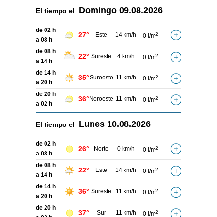
Domingo
09.08.2026
El tiempo el
de 02 h
27°
Este
14 km/h
2
0 l/m
a 08 h
de 08 h
22°
Sureste
4 km/h
2
0 l/m
a 14 h
de 14 h
35°
Suroeste
11 km/h
2
0 l/m
a 20 h
de 20 h
36°
Noroeste
11 km/h
2
0 l/m
a 02 h
Lunes
10.08.2026
El tiempo el
de 02 h
26°
Norte
0 km/h
2
0 l/m
a 08 h
de 08 h
22°
Este
14 km/h
2
0 l/m
a 14 h
de 14 h
36°
Sureste
11 km/h
2
0 l/m
a 20 h
de 20 h
37°
Sur
11 km/h
2
0 l/m