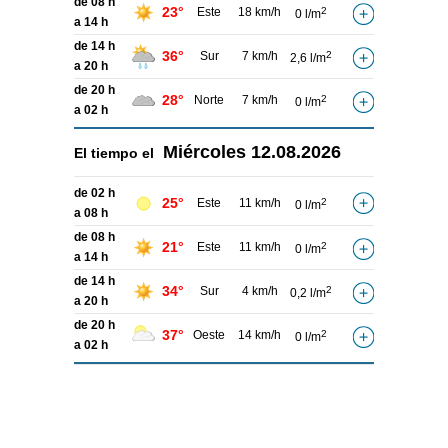
de 08 h
23°
Este
18 km/h
2
0 l/m
a 14 h
de 14 h
36°
Sur
7 km/h
2
2,6 l/m
a 20 h
de 20 h
28°
Norte
7 km/h
2
0 l/m
a 02 h
Miércoles
12.08.2026
El tiempo el
de 02 h
25°
Este
11 km/h
2
0 l/m
a 08 h
de 08 h
21°
Este
11 km/h
2
0 l/m
a 14 h
de 14 h
34°
Sur
4 km/h
2
0,2 l/m
a 20 h
de 20 h
37°
Oeste
14 km/h
2
0 l/m
a 02 h