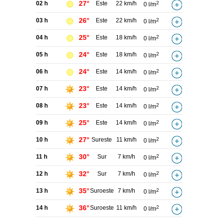
27°
02 h
Este
22 km/h
2
0 l/m
26°
03 h
Este
22 km/h
2
0 l/m
25°
04 h
Este
18 km/h
2
0 l/m
24°
05 h
Este
18 km/h
2
0 l/m
24°
06 h
Este
14 km/h
2
0 l/m
23°
07 h
Este
14 km/h
2
0 l/m
23°
08 h
Este
14 km/h
2
0 l/m
25°
09 h
Este
14 km/h
2
0 l/m
27°
10 h
Sureste
11 km/h
2
0 l/m
30°
11 h
Sur
7 km/h
2
0 l/m
32°
12 h
Sur
7 km/h
2
0 l/m
35°
13 h
Suroeste
7 km/h
2
0 l/m
36°
14 h
Suroeste
11 km/h
2
0 l/m