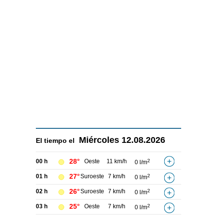
Miércoles
12.08.2026
El tiempo el
28°
00 h
Oeste
11 km/h
2
0 l/m
27°
01 h
Suroeste
7 km/h
2
0 l/m
26°
02 h
Suroeste
7 km/h
2
0 l/m
25°
03 h
Oeste
7 km/h
2
0 l/m