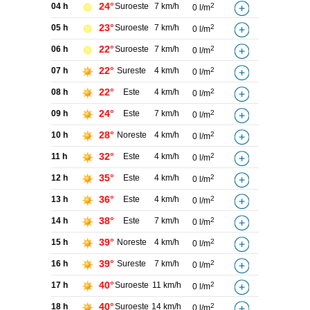
24°
04 h
Suroeste
7 km/h
2
0 l/m
23°
05 h
Suroeste
7 km/h
2
0 l/m
22°
06 h
Suroeste
7 km/h
2
0 l/m
22°
07 h
Sureste
4 km/h
2
0 l/m
22°
08 h
Este
4 km/h
2
0 l/m
24°
09 h
Este
7 km/h
2
0 l/m
28°
10 h
Noreste
4 km/h
2
0 l/m
32°
11 h
Este
4 km/h
2
0 l/m
35°
12 h
Este
4 km/h
2
0 l/m
36°
13 h
Este
4 km/h
2
0 l/m
38°
14 h
Este
7 km/h
2
0 l/m
39°
15 h
Noreste
4 km/h
2
0 l/m
39°
16 h
Sureste
7 km/h
2
0 l/m
40°
17 h
Suroeste
11 km/h
2
0 l/m
40°
18 h
Suroeste
14 km/h
2
0 l/m