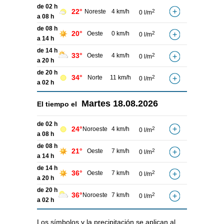
de 02 h
22°
Noreste
4 km/h
2
0 l/m
a 08 h
de 08 h
20°
Oeste
0 km/h
2
0 l/m
a 14 h
de 14 h
33°
Oeste
4 km/h
2
0 l/m
a 20 h
de 20 h
34°
Norte
11 km/h
2
0 l/m
a 02 h
Martes
18.08.2026
El tiempo el
de 02 h
24°
Noroeste
4 km/h
2
0 l/m
a 08 h
de 08 h
21°
Oeste
7 km/h
2
0 l/m
a 14 h
de 14 h
36°
Oeste
7 km/h
2
0 l/m
a 20 h
de 20 h
36°
Noroeste
7 km/h
2
0 l/m
a 02 h
Los símbolos y la precipitación se aplican al