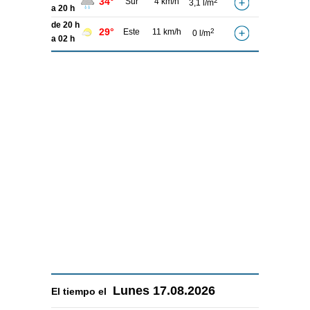
34°
Sur
4 km/h
2
3,1 l/m
a 20 h
de 20 h
29°
Este
11 km/h
2
0 l/m
a 02 h
Lunes
17.08.2026
El tiempo el