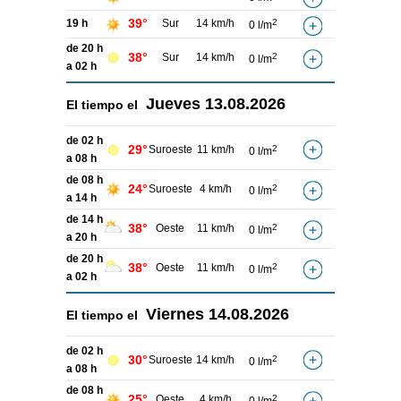
39°
19 h
Sur
14 km/h
2
0 l/m
de 20 h
38°
Sur
14 km/h
2
0 l/m
a 02 h
Jueves
13.08.2026
El tiempo el
de 02 h
29°
Suroeste
11 km/h
2
0 l/m
a 08 h
de 08 h
24°
Suroeste
4 km/h
2
0 l/m
a 14 h
de 14 h
38°
Oeste
11 km/h
2
0 l/m
a 20 h
de 20 h
38°
Oeste
11 km/h
2
0 l/m
a 02 h
Viernes
14.08.2026
El tiempo el
de 02 h
30°
Suroeste
14 km/h
2
0 l/m
a 08 h
de 08 h
25°
Oeste
4 km/h
2