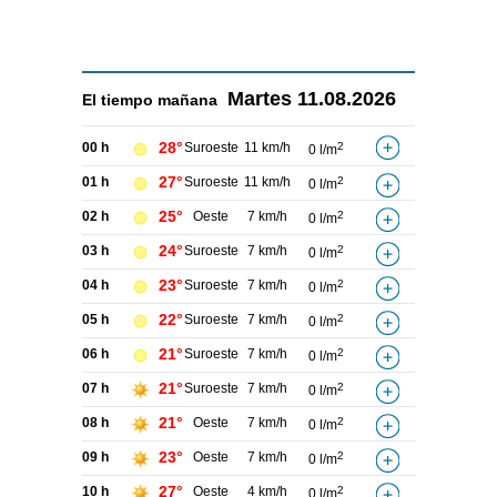
Martes
11.08.2026
El tiempo
mañana
28°
00 h
Suroeste
11 km/h
2
0 l/m
27°
01 h
Suroeste
11 km/h
2
0 l/m
25°
02 h
Oeste
7 km/h
2
0 l/m
24°
03 h
Suroeste
7 km/h
2
0 l/m
23°
04 h
Suroeste
7 km/h
2
0 l/m
22°
05 h
Suroeste
7 km/h
2
0 l/m
21°
06 h
Suroeste
7 km/h
2
0 l/m
21°
07 h
Suroeste
7 km/h
2
0 l/m
21°
08 h
Oeste
7 km/h
2
0 l/m
23°
09 h
Oeste
7 km/h
2
0 l/m
27°
10 h
Oeste
4 km/h
2
0 l/m