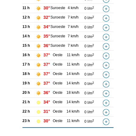
30°
11 h
Suroeste
4 km/h
2
0 l/m
32°
12 h
Suroeste
7 km/h
2
0 l/m
34°
13 h
Suroeste
7 km/h
2
0 l/m
35°
14 h
Suroeste
7 km/h
2
0 l/m
36°
15 h
Suroeste
7 km/h
2
0 l/m
37°
16 h
Oeste
11 km/h
2
0 l/m
37°
17 h
Oeste
11 km/h
2
0 l/m
37°
18 h
Oeste
14 km/h
2
0 l/m
37°
19 h
Oeste
14 km/h
2
0 l/m
36°
20 h
Oeste
18 km/h
2
0 l/m
34°
21 h
Oeste
14 km/h
2
0 l/m
31°
22 h
Oeste
14 km/h
2
0 l/m
30°
23 h
Oeste
11 km/h
2
0 l/m