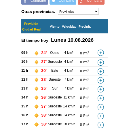
Comparte
Comparte
Comparte
Otras provincias:
Previsión
Viento
Velocidad
Precipit.
Ciudad Real
Lunes
10.08.2026
El tiempo hoy
24°
09 h
Oeste
4 km/h
2
0 l/m
27°
10 h
Suroeste
4 km/h
2
0 l/m
30°
11 h
Este
4 km/h
2
0 l/m
33°
12 h
Sureste
7 km/h
2
0 l/m
35°
13 h
Sur
7 km/h
2
0 l/m
36°
14 h
Suroeste
11 km/h
2
0 l/m
37°
15 h
Suroeste
14 km/h
2
0 l/m
38°
16 h
Suroeste
14 km/h
2
0 l/m
38°
17 h
Suroeste
18 km/h
2
0 l/m