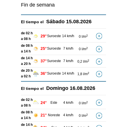
Fin de semana
Sábado
15.08.2026
El tiempo el
de 02 h
29°
Suroeste
14 km/h
2
0 l/m
a 08 h
de 08 h
25°
Suroeste
7 km/h
2
0 l/m
a 14 h
de 14 h
37°
Suroeste
7 km/h
2
0,2 l/m
a 20 h
de 20 h
36°
Suroeste
14 km/h
2
1,8 l/m
a 02 h
Domingo
16.08.2026
El tiempo el
de 02 h
24°
Este
4 km/h
2
0 l/m
a 08 h
de 08 h
21°
Noreste
4 km/h
2
0 l/m
a 14 h
de 14 h