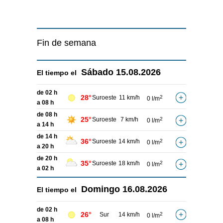
Fin de semana
Sábado
15.08.2026
El tiempo el
de 02 h
28°
Suroeste
11 km/h
2
0 l/m
a 08 h
de 08 h
25°
Suroeste
7 km/h
2
0 l/m
a 14 h
de 14 h
36°
Suroeste
14 km/h
2
0 l/m
a 20 h
de 20 h
35°
Suroeste
18 km/h
2
0 l/m
a 02 h
Domingo
16.08.2026
El tiempo el
de 02 h
26°
Sur
14 km/h
2
0 l/m
a 08 h