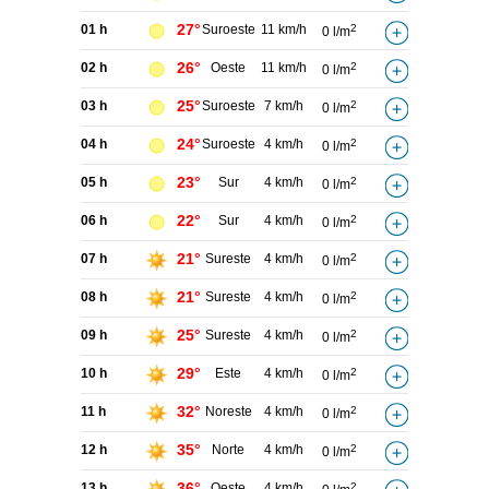
27°
01 h
Suroeste
11 km/h
2
0 l/m
26°
02 h
Oeste
11 km/h
2
0 l/m
25°
03 h
Suroeste
7 km/h
2
0 l/m
24°
04 h
Suroeste
4 km/h
2
0 l/m
23°
05 h
Sur
4 km/h
2
0 l/m
22°
06 h
Sur
4 km/h
2
0 l/m
21°
07 h
Sureste
4 km/h
2
0 l/m
21°
08 h
Sureste
4 km/h
2
0 l/m
25°
09 h
Sureste
4 km/h
2
0 l/m
29°
10 h
Este
4 km/h
2
0 l/m
32°
11 h
Noreste
4 km/h
2
0 l/m
35°
12 h
Norte
4 km/h
2
0 l/m
36°
13 h
Oeste
4 km/h
2