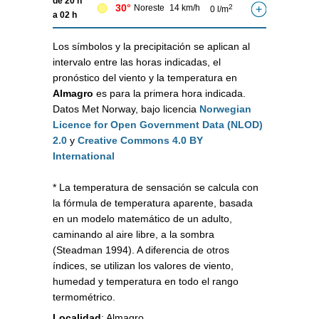
de 20 h
30°
Noreste
14 km/h
2
0 l/m
a 02 h
Los símbolos y la precipitación se aplican al
intervalo entre las horas indicadas, el
pronóstico del viento y la temperatura en
Almagro
es para la primera hora indicada.
Datos Met Norway, bajo licencia
Norwegian
Licence for Open Government Data (NLOD)
2.0
y
Creative Commons 4.0 BY
International
* La temperatura de sensación se calcula con
la fórmula de temperatura aparente, basada
en un modelo matemático de un adulto,
caminando al aire libre, a la sombra
(Steadman 1994). A diferencia de otros
índices, se utilizan los valores de viento,
humedad y temperatura en todo el rango
termométrico.
Localidad
:
Almagro