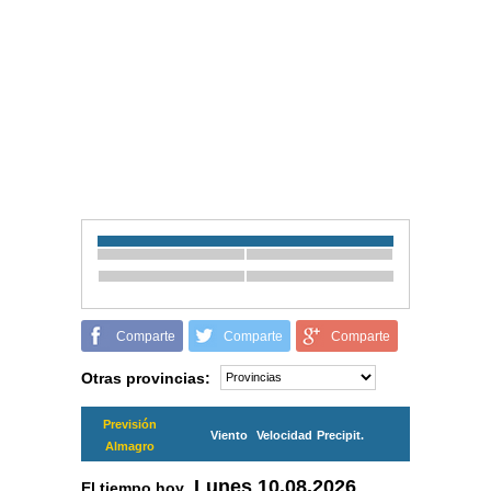
Comparte
Comparte
Comparte
Otras provincias:
Previsión
Viento
Velocidad
Precipit.
Almagro
Lunes
10.08.2026
El tiempo hoy