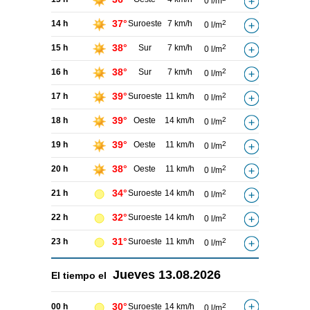
0 l/m
37°
14 h
Suroeste
7 km/h
2
0 l/m
38°
15 h
Sur
7 km/h
2
0 l/m
38°
16 h
Sur
7 km/h
2
0 l/m
39°
17 h
Suroeste
11 km/h
2
0 l/m
39°
18 h
Oeste
14 km/h
2
0 l/m
39°
19 h
Oeste
11 km/h
2
0 l/m
38°
20 h
Oeste
11 km/h
2
0 l/m
34°
21 h
Suroeste
14 km/h
2
0 l/m
32°
22 h
Suroeste
14 km/h
2
0 l/m
31°
23 h
Suroeste
11 km/h
2
0 l/m
Jueves
13.08.2026
El tiempo el
30°
00 h
Suroeste
14 km/h
2
0 l/m