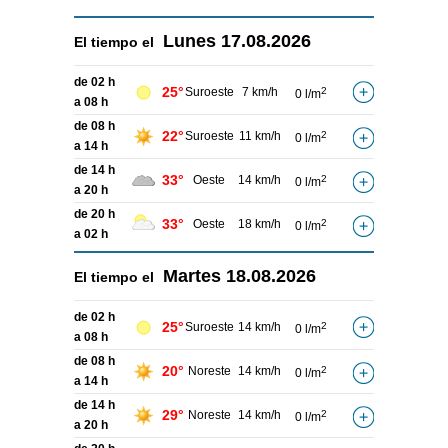
Lunes
17.08.2026
El tiempo el
de 02 h
25°
Suroeste
7 km/h
2
0 l/m
a 08 h
de 08 h
22°
Suroeste
11 km/h
2
0 l/m
a 14 h
de 14 h
33°
Oeste
14 km/h
2
0 l/m
a 20 h
de 20 h
33°
Oeste
18 km/h
2
0 l/m
a 02 h
Martes
18.08.2026
El tiempo el
de 02 h
25°
Suroeste
14 km/h
2
0 l/m
a 08 h
de 08 h
20°
Noreste
14 km/h
2
0 l/m
a 14 h
de 14 h
29°
Noreste
14 km/h
2
0 l/m
a 20 h