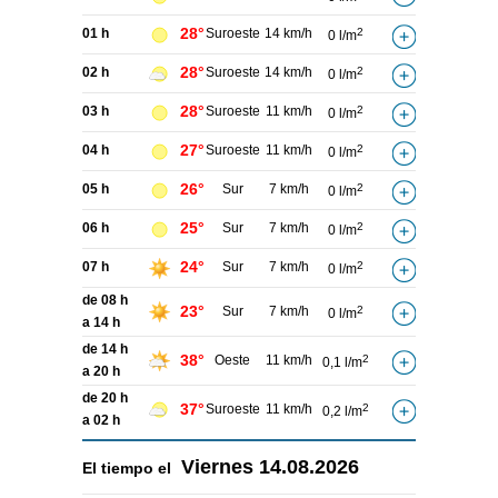
28°
01 h
Suroeste
14 km/h
2
0 l/m
28°
02 h
Suroeste
14 km/h
2
0 l/m
28°
03 h
Suroeste
11 km/h
2
0 l/m
27°
04 h
Suroeste
11 km/h
2
0 l/m
26°
05 h
Sur
7 km/h
2
0 l/m
25°
06 h
Sur
7 km/h
2
0 l/m
24°
07 h
Sur
7 km/h
2
0 l/m
de 08 h
23°
Sur
7 km/h
2
0 l/m
a 14 h
de 14 h
38°
Oeste
11 km/h
2
0,1 l/m
a 20 h
de 20 h
37°
Suroeste
11 km/h
2
0,2 l/m
a 02 h
Viernes
14.08.2026
El tiempo el