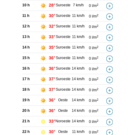
28°
10 h
Suroeste
7 km/h
2
0 l/m
30°
11 h
Suroeste
11 km/h
2
0 l/m
32°
12 h
Suroeste
11 km/h
2
0 l/m
33°
13 h
Suroeste
11 km/h
2
0 l/m
35°
14 h
Suroeste
11 km/h
2
0 l/m
36°
15 h
Suroeste
11 km/h
2
0 l/m
36°
16 h
Suroeste
14 km/h
2
0 l/m
37°
17 h
Suroeste
14 km/h
2
0 l/m
37°
18 h
Suroeste
14 km/h
2
0 l/m
36°
19 h
Oeste
14 km/h
2
0 l/m
36°
20 h
Oeste
14 km/h
2
0 l/m
33°
21 h
Noroeste
14 km/h
2
0 l/m
30°
22 h
Oeste
11 km/h
2
0 l/m