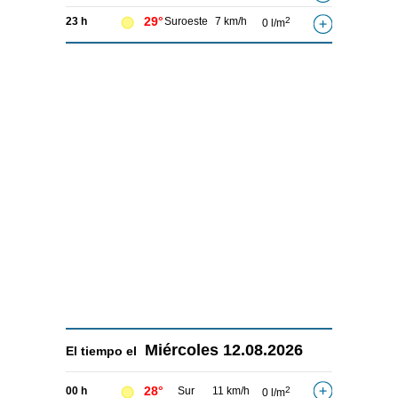
29°
23 h
Suroeste
7 km/h
2
0 l/m
Miércoles
12.08.2026
El tiempo el
28°
00 h
Sur
11 km/h
2
0 l/m