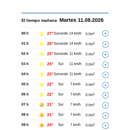
Martes
11.08.2026
El tiempo
mañana
27°
00 h
Suroeste
14 km/h
2
0 l/m
26°
01 h
Suroeste
14 km/h
2
0 l/m
25°
02 h
Suroeste
11 km/h
2
0 l/m
24°
03 h
Sur
11 km/h
2
0 l/m
23°
04 h
Suroeste
11 km/h
2
0 l/m
22°
05 h
Sur
7 km/h
2
0 l/m
22°
06 h
Sur
7 km/h
2
0 l/m
21°
07 h
Sur
7 km/h
2
0 l/m
21°
08 h
Sur
7 km/h
2
0 l/m
24°
09 h
Sur
7 km/h
2
0 l/m