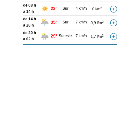
de 08 h
23°
Sur
4 km/h
2
0 l/m
a 14 h
de 14 h
35°
Sur
7 km/h
2
0,9 l/m
a 20 h
de 20 h
29°
Sureste
7 km/h
2
1,7 l/m
a 02 h