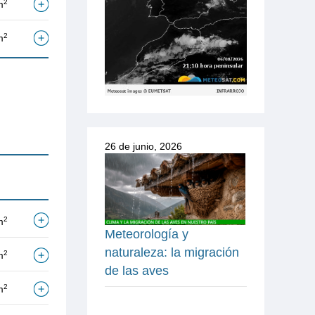
2
m
2
m
26 de junio, 2026
2
m
Meteorología y
naturaleza: la migración
2
m
de las aves
2
m