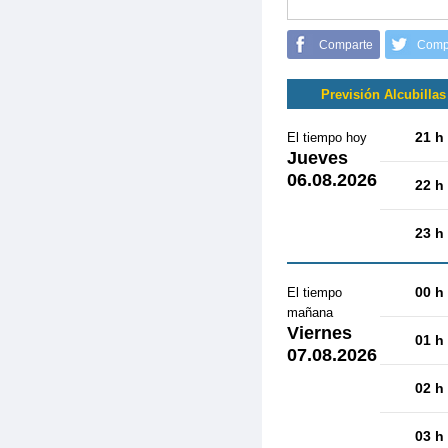
Comparte
Comp
Previsión Alcubillas
21 h
El tiempo hoy
Jueves
06.08.2026
22 h
23 h
00 h
El tiempo
mañana
Viernes
01 h
07.08.2026
02 h
03 h