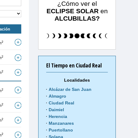
¿Cómo ver el
ECLIPSE SOLAR
en
ALCUBILLAS?
tación
2
m
2
m
El Tiempo en Ciudad Real
2
m
Localidades
Alcázar de San Juan
2
m
Almagro
Ciudad Real
2
m
Daimiel
Herencia
2
m
Manzanares
Puertollano
2
m
Solana