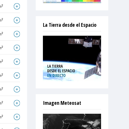
2
m
2
m
La Tierra desde el Espacio
2
m
2
m
2
m
2
m
2
m
Imagen Meteosat
2
m
2
m