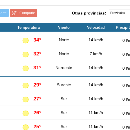
Otras provincias:
arte
Comparte
Temperatura
Viento
Velocidad
Precipi
34°
Norte
14 km/h
0 l/
32°
Norte
7 km/h
0 l/
31°
Noroeste
14 km/h
0 l/
29°
Sureste
14 km/h
0 l/
27°
Sur
14 km/h
0 l/
26°
Sur
11 km/h
0 l/
25°
Sur
11 km/h
0 l/