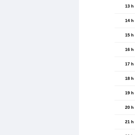
13 h
14 h
15 h
16 h
17 h
18 h
19 h
20 h
21 h