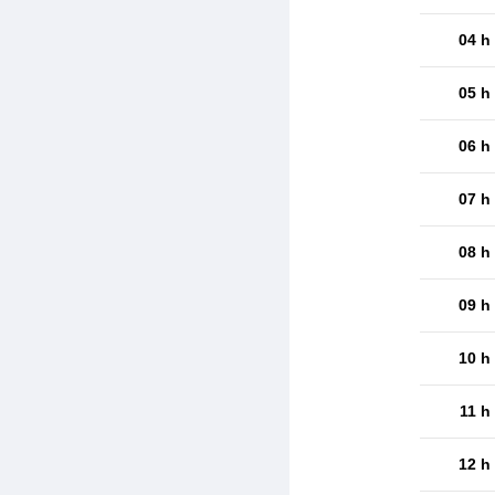
04 h
05 h
06 h
07 h
08 h
09 h
10 h
11 h
12 h