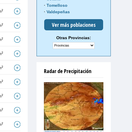
Tomelloso
2
m
Valdepeñas
Ver más poblaciones
2
m
Otras Provincias:
2
m
2
m
2
m
Radar de Precipitación
2
m
2
m
2
m
2
m