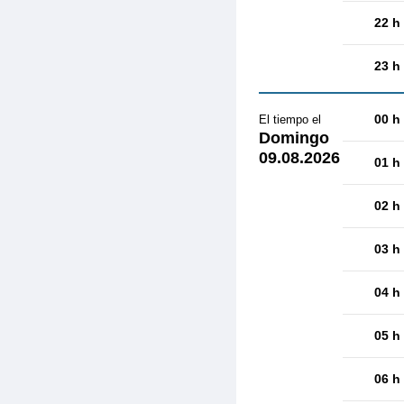
22 h
23 h
00 h
El tiempo el
Domingo
09.08.2026
01 h
02 h
03 h
04 h
05 h
06 h