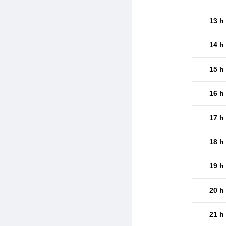
13 h
14 h
15 h
16 h
17 h
18 h
19 h
20 h
21 h