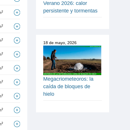
Verano 2026: calor
persistente y tormentas
2
m
2
m
2
m
18 de mayo, 2026
2
m
2
m
Megacriometeoros: la
2
m
caída de bloques de
hielo
2
m
2
m
2
m