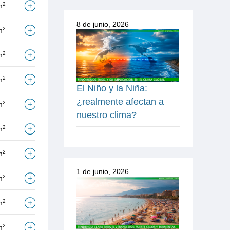
2
m
8 de junio, 2026
2
m
2
m
2
m
El Niño y la Niña:
¿realmente afectan a
2
m
nuestro clima?
2
m
2
m
1 de junio, 2026
2
m
2
m
2
m