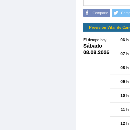
Comparte
Comp
Previsión Vilar de Can
06 h
El tiempo hoy
Sábado
08.08.2026
07 h
08 h
09 h
10 h
11 h
12 h