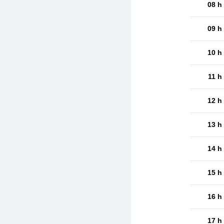
08 h
09 h
10 h
11 h
12 h
13 h
14 h
15 h
16 h
17 h