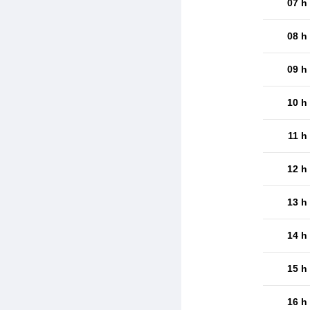
07 h
08 h
09 h
10 h
11 h
12 h
13 h
14 h
15 h
16 h