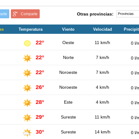
Otras provincias:
arte
Comparte
es
Temperatura
Viento
Velocidad
Precipi
22°
Oeste
11 km/h
0 l/
22°
Norte
7 km/h
0 l/
22°
Noroeste
7 km/h
0 l/
26°
Noroeste
4 km/h
0 l/
28°
Este
4 km/h
0 l/
29°
Sureste
11 km/h
0 l/
30°
Sureste
14 km/h
0 l/