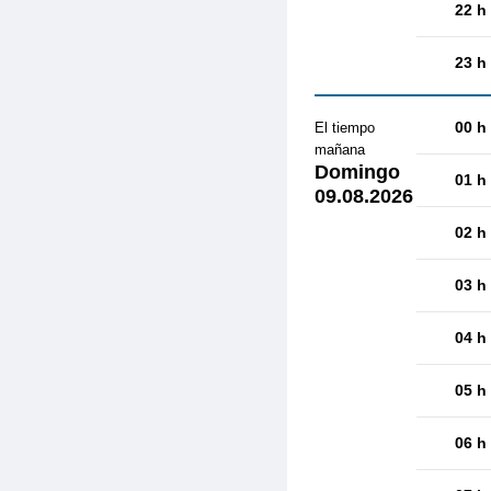
22 h
23 h
00 h
El tiempo
mañana
Domingo
01 h
09.08.2026
02 h
03 h
04 h
05 h
06 h