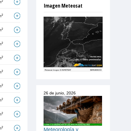
2
m
Imagen Meteosat
2
m
2
m
2
m
2
m
2
m
2
m
26 de junio, 2026
2
m
2
m
2
m
Meteorología y