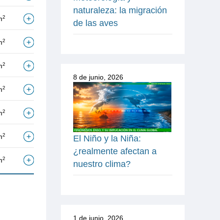
naturaleza: la migración
2
m
de las aves
2
m
2
m
8 de junio, 2026
2
m
2
m
2
m
El Niño y la Niña:
¿realmente afectan a
2
m
nuestro clima?
1 de junio, 2026