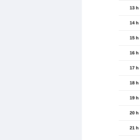
13 h
14 h
15 h
16 h
17 h
18 h
19 h
20 h
21 h