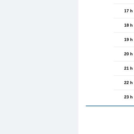
17 h
18 h
19 h
20 h
21 h
22 h
23 h