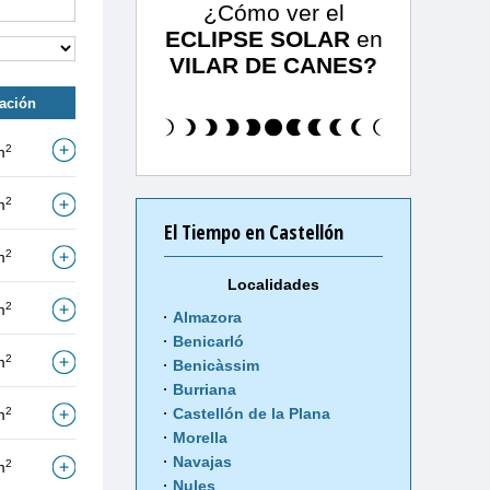
¿Cómo ver el
ECLIPSE SOLAR
en
VILAR DE CANES?
tación
2
m
2
m
El Tiempo en Castellón
2
m
Localidades
2
m
Almazora
Benicarló
2
m
Benicàssim
Burriana
2
Castellón de la Plana
m
Morella
Navajas
2
m
Nules