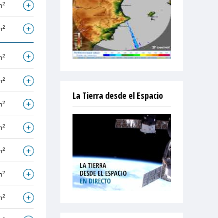
2
m
2
m
2
m
2
m
La Tierra desde el Espacio
2
m
2
m
2
m
2
m
2
m