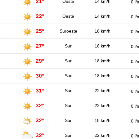
21°
Oeste
14 km/h
0 l/
22°
Oeste
14 km/h
0 l/
25°
Suroeste
18 km/h
0 l/
27°
Sur
18 km/h
0 l/
29°
Sur
18 km/h
0 l/
30°
Sur
18 km/h
0 l/
31°
Sur
22 km/h
0 l/
32°
Sur
22 km/h
0 l/
32°
Sur
18 km/h
0 l/
32°
Sur
22 km/h
0 l/