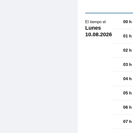
00 h
El tiempo el
Lunes
10.08.2026
01 h
02 h
03 h
04 h
05 h
06 h
07 h