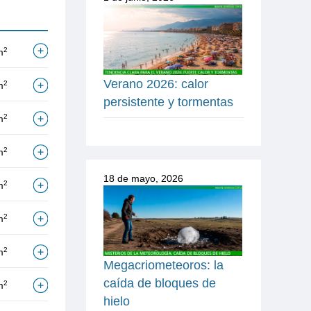
2
m
Verano 2026: calor
2
m
persistente y tormentas
2
m
2
m
18 de mayo, 2026
2
m
2
m
2
m
Megacriometeoros: la
caída de bloques de
2
m
hielo