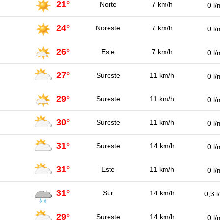
21°
Norte
7 km/h
0 l/
24°
Noreste
7 km/h
0 l/
26°
Este
7 km/h
0 l/
27°
Sureste
11 km/h
0 l/
29°
Sureste
11 km/h
0 l/
30°
Sureste
11 km/h
0 l/
31°
Sureste
14 km/h
0 l/
31°
Este
11 km/h
0 l/
31°
Sur
14 km/h
0,3 l
29°
Sureste
14 km/h
0 l/