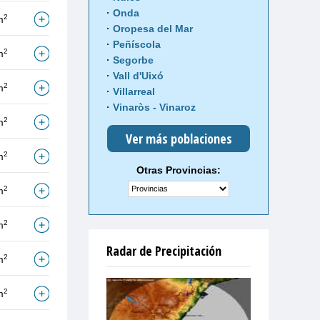
Onda
2
m
Oropesa del Mar
Peñíscola
2
m
Segorbe
Vall d'Uixó
2
m
Villarreal
Vinaròs - Vinaroz
2
m
Ver más poblaciones
2
m
Otras Provincias:
2
m
2
m
Radar de Precipitación
2
m
2
m