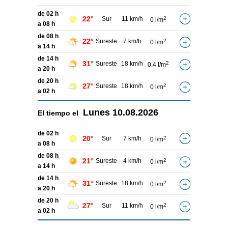
de 02 h
22°
Sur
11 km/h
2
0 l/m
a 08 h
de 08 h
22°
Sureste
7 km/h
2
0 l/m
a 14 h
de 14 h
31°
Sureste
18 km/h
2
0,4 l/m
a 20 h
de 20 h
27°
Sureste
18 km/h
2
0 l/m
a 02 h
Lunes
10.08.2026
El tiempo el
de 02 h
20°
Sur
7 km/h
2
0 l/m
a 08 h
de 08 h
21°
Sureste
4 km/h
2
0 l/m
a 14 h
de 14 h
31°
Sureste
18 km/h
2
0 l/m
a 20 h
de 20 h
27°
Sur
11 km/h
2
0 l/m
a 02 h