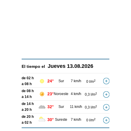
Jueves
13.08.2026
El tiempo el
de 02 h
24°
Sur
7 km/h
2
0 l/m
a 08 h
de 08 h
23°
Noroeste
4 km/h
2
0,3 l/m
a 14 h
de 14 h
32°
Sur
11 km/h
2
0,3 l/m
a 20 h
de 20 h
30°
Sureste
7 km/h
2
0 l/m
a 02 h