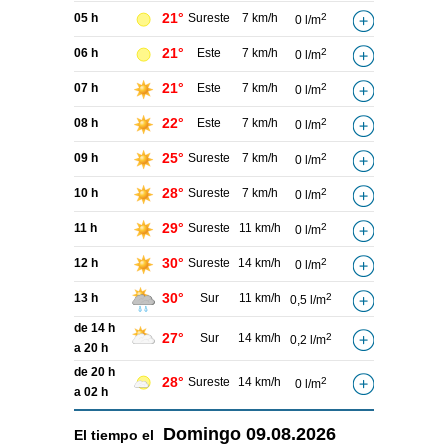
21°
05 h
Sureste
7 km/h
2
0 l/m
21°
06 h
Este
7 km/h
2
0 l/m
21°
07 h
Este
7 km/h
2
0 l/m
22°
08 h
Este
7 km/h
2
0 l/m
25°
09 h
Sureste
7 km/h
2
0 l/m
28°
10 h
Sureste
7 km/h
2
0 l/m
29°
11 h
Sureste
11 km/h
2
0 l/m
30°
12 h
Sureste
14 km/h
2
0 l/m
30°
13 h
Sur
11 km/h
2
0,5 l/m
de 14 h
27°
Sur
14 km/h
2
0,2 l/m
a 20 h
de 20 h
28°
Sureste
14 km/h
2
0 l/m
a 02 h
Domingo
09.08.2026
El tiempo el