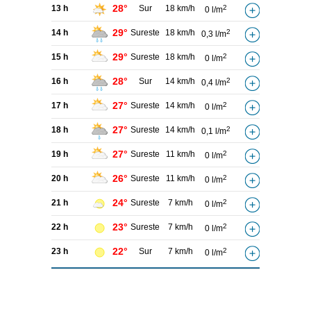
28°
13 h
Sur
18 km/h
2
0 l/m
29°
14 h
Sureste
18 km/h
2
0,3 l/m
29°
15 h
Sureste
18 km/h
2
0 l/m
28°
16 h
Sur
14 km/h
2
0,4 l/m
27°
17 h
Sureste
14 km/h
2
0 l/m
27°
18 h
Sureste
14 km/h
2
0,1 l/m
27°
19 h
Sureste
11 km/h
2
0 l/m
26°
20 h
Sureste
11 km/h
2
0 l/m
24°
21 h
Sureste
7 km/h
2
0 l/m
23°
22 h
Sureste
7 km/h
2
0 l/m
22°
23 h
Sur
7 km/h
2
0 l/m