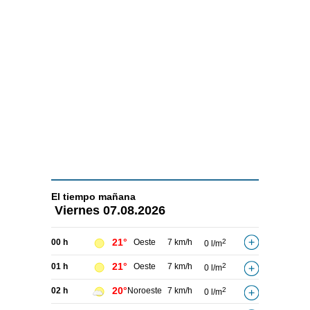
El tiempo
mañana
Viernes
07.08.2026
21°
00 h
Oeste
7 km/h
2
0 l/m
21°
01 h
Oeste
7 km/h
2
0 l/m
20°
02 h
Noroeste
7 km/h
2
0 l/m