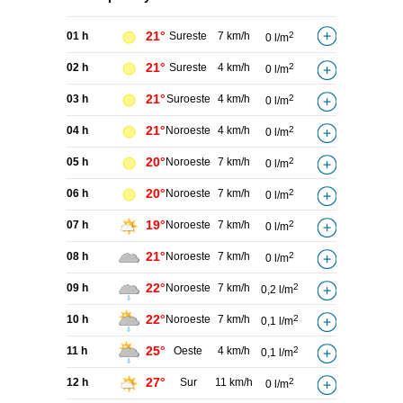
21°
01 h
Sureste
7 km/h
2
0 l/m
21°
02 h
Sureste
4 km/h
2
0 l/m
21°
03 h
Suroeste
4 km/h
2
0 l/m
21°
04 h
Noroeste
4 km/h
2
0 l/m
20°
05 h
Noroeste
7 km/h
2
0 l/m
20°
06 h
Noroeste
7 km/h
2
0 l/m
19°
07 h
Noroeste
7 km/h
2
0 l/m
21°
08 h
Noroeste
7 km/h
2
0 l/m
22°
09 h
Noroeste
7 km/h
2
0,2 l/m
22°
10 h
Noroeste
7 km/h
2
0,1 l/m
25°
11 h
Oeste
4 km/h
2
0,1 l/m
27°
12 h
Sur
11 km/h
2
0 l/m