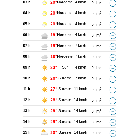
20°
03 h
Noroeste
4 km/h
2
0 l/m
20°
04 h
Noroeste
4 km/h
2
0 l/m
20°
05 h
Noroeste
4 km/h
2
0 l/m
19°
06 h
Noroeste
4 km/h
2
0 l/m
19°
07 h
Noroeste
7 km/h
2
0 l/m
19°
08 h
Noroeste
7 km/h
2
0 l/m
23°
09 h
Sur
4 km/h
2
0 l/m
26°
10 h
Sureste
7 km/h
2
0 l/m
27°
11 h
Sureste
11 km/h
2
0 l/m
28°
12 h
Sureste
14 km/h
2
0 l/m
29°
13 h
Sureste
14 km/h
2
0 l/m
29°
14 h
Sureste
14 km/h
2
0 l/m
30°
15 h
Sureste
14 km/h
2
0 l/m