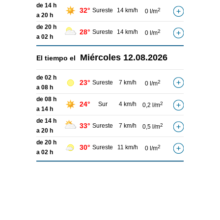
de 14 h
32°
Sureste
14 km/h
2
0 l/m
a 20 h
de 20 h
28°
Sureste
14 km/h
2
0 l/m
a 02 h
Miércoles
12.08.2026
El tiempo el
de 02 h
23°
Sureste
7 km/h
2
0 l/m
a 08 h
de 08 h
24°
Sur
4 km/h
2
0,2 l/m
a 14 h
de 14 h
33°
Sureste
7 km/h
2
0,5 l/m
a 20 h
de 20 h
30°
Sureste
11 km/h
2
0 l/m
a 02 h