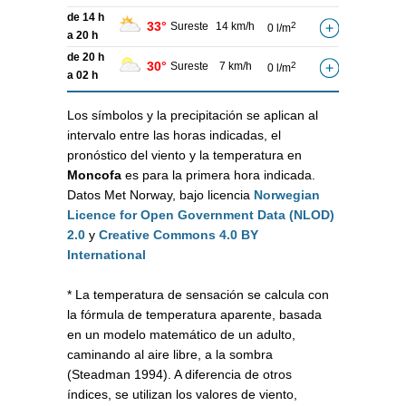
de 14 h
33°
Sureste
14 km/h
2
0 l/m
a 20 h
de 20 h
30°
Sureste
7 km/h
2
0 l/m
a 02 h
Los símbolos y la precipitación se aplican al
intervalo entre las horas indicadas, el
pronóstico del viento y la temperatura en
Moncofa
es para la primera hora indicada.
Datos Met Norway, bajo licencia
Norwegian
Licence for Open Government Data (NLOD)
2.0
y
Creative Commons 4.0 BY
International
* La temperatura de sensación se calcula con
la fórmula de temperatura aparente, basada
en un modelo matemático de un adulto,
caminando al aire libre, a la sombra
(Steadman 1994). A diferencia de otros
índices, se utilizan los valores de viento,