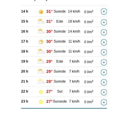
31°
14 h
Sureste
14 km/h
2
0 l/m
31°
15 h
Este
18 km/h
2
0 l/m
30°
16 h
Sureste
14 km/h
2
0 l/m
30°
17 h
Sureste
11 km/h
2
0 l/m
30°
18 h
Sureste
11 km/h
2
0 l/m
29°
19 h
Este
7 km/h
2
0 l/m
29°
20 h
Sureste
7 km/h
2
0 l/m
28°
21 h
Sureste
7 km/h
2
0 l/m
27°
22 h
Sur
7 km/h
2
0 l/m
27°
23 h
Suroeste
7 km/h
2
0 l/m