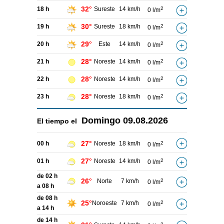
32°
18 h
Sureste
14 km/h
2
0 l/m
30°
19 h
Sureste
18 km/h
2
0 l/m
29°
20 h
Este
14 km/h
2
0 l/m
28°
21 h
Noreste
14 km/h
2
0 l/m
28°
22 h
Noreste
14 km/h
2
0 l/m
28°
23 h
Noreste
18 km/h
2
0 l/m
Domingo
09.08.2026
El tiempo el
27°
00 h
Noreste
18 km/h
2
0 l/m
27°
01 h
Noreste
14 km/h
2
0 l/m
de 02 h
26°
Norte
7 km/h
2
0 l/m
a 08 h
de 08 h
25°
Noroeste
7 km/h
2
0 l/m
a 14 h
de 14 h