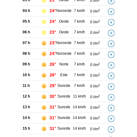
25°
03 h
Oeste
7 km/h
0 l/m
24°
04 h
Noroeste
7 km/h
2
0 l/m
24°
05 h
Oeste
7 km/h
2
0 l/m
23°
06 h
Oeste
7 km/h
2
0 l/m
23°
07 h
Noroeste
7 km/h
2
0 l/m
24°
08 h
Noroeste
7 km/h
2
0 l/m
26°
09 h
Norte
7 km/h
2
0 l/m
28°
10 h
Este
7 km/h
2
0 l/m
29°
11 h
Sureste
7 km/h
2
0 l/m
30°
12 h
Sureste
11 km/h
2
0 l/m
31°
13 h
Sureste
14 km/h
2
0 l/m
31°
14 h
Sureste
14 km/h
2
0 l/m
31°
15 h
Sureste
14 km/h
2
0 l/m