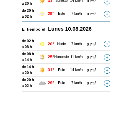
31°
Sureste
14 km/h
2
0 l/m
a 20 h
de 20 h
29°
Este
7 km/h
2
0 l/m
a 02 h
Lunes
10.08.2026
El tiempo el
de 02 h
26°
Norte
7 km/h
2
0 l/m
a 08 h
de 08 h
25°
Noroeste
11 km/h
2
0 l/m
a 14 h
de 14 h
31°
Este
14 km/h
2
0 l/m
a 20 h
de 20 h
29°
Este
7 km/h
2
0 l/m
a 02 h