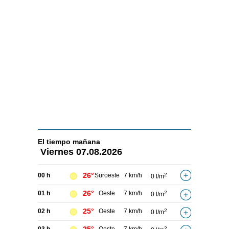
El tiempo
mañana
Viernes
07.08.2026
26°
00 h
Suroeste
7 km/h
2
0 l/m
26°
01 h
Oeste
7 km/h
2
0 l/m
25°
02 h
Oeste
7 km/h
2
0 l/m
2