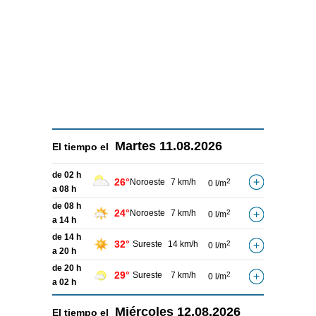
Martes
11.08.2026
El tiempo el
de 02 h
26°
Noroeste
7 km/h
2
0 l/m
a 08 h
de 08 h
24°
Noroeste
7 km/h
2
0 l/m
a 14 h
de 14 h
32°
Sureste
14 km/h
2
0 l/m
a 20 h
de 20 h
29°
Sureste
7 km/h
2
0 l/m
a 02 h
Miércoles
12.08.2026
El tiempo el