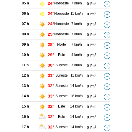
24°
05 h
Noroeste
7 km/h
2
0 l/m
24°
06 h
Noroeste
11 km/h
2
0 l/m
24°
07 h
Noroeste
7 km/h
2
0 l/m
25°
08 h
Noroeste
7 km/h
2
0 l/m
28°
09 h
Norte
7 km/h
2
0 l/m
29°
10 h
Este
4 km/h
2
0 l/m
30°
11 h
Sureste
7 km/h
2
0 l/m
31°
12 h
Sureste
11 km/h
2
0 l/m
32°
13 h
Sureste
14 km/h
2
0 l/m
33°
14 h
Sureste
18 km/h
2
0 l/m
32°
15 h
Este
14 km/h
2
0 l/m
32°
16 h
Este
14 km/h
2
0 l/m
32°
17 h
Sureste
14 km/h
2
0 l/m