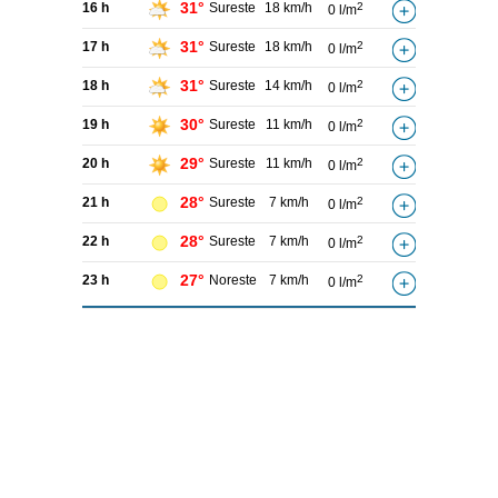
31°
16 h
Sureste
18 km/h
2
0 l/m
31°
17 h
Sureste
18 km/h
2
0 l/m
31°
18 h
Sureste
14 km/h
2
0 l/m
30°
19 h
Sureste
11 km/h
2
0 l/m
29°
20 h
Sureste
11 km/h
2
0 l/m
28°
21 h
Sureste
7 km/h
2
0 l/m
28°
22 h
Sureste
7 km/h
2
0 l/m
27°
23 h
Noreste
7 km/h
2
0 l/m