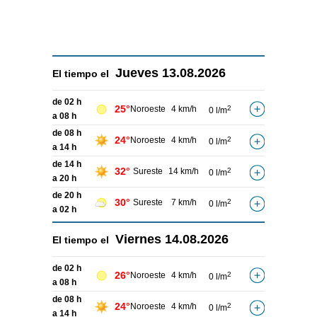
Jueves
13.08.2026
El tiempo el
de 02 h
25°
Noroeste
4 km/h
2
0 l/m
a 08 h
de 08 h
24°
Noroeste
4 km/h
2
0 l/m
a 14 h
de 14 h
32°
Sureste
14 km/h
2
0 l/m
a 20 h
de 20 h
30°
Sureste
7 km/h
2
0 l/m
a 02 h
Viernes
14.08.2026
El tiempo el
de 02 h
26°
Noroeste
4 km/h
2
0 l/m
a 08 h
de 08 h
24°
Noroeste
4 km/h
2
0 l/m
a 14 h