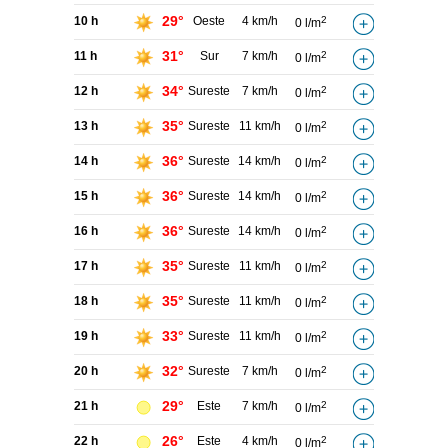
29°
10 h
Oeste
4 km/h
2
0 l/m
31°
11 h
Sur
7 km/h
2
0 l/m
34°
12 h
Sureste
7 km/h
2
0 l/m
35°
13 h
Sureste
11 km/h
2
0 l/m
36°
14 h
Sureste
14 km/h
2
0 l/m
36°
15 h
Sureste
14 km/h
2
0 l/m
36°
16 h
Sureste
14 km/h
2
0 l/m
35°
17 h
Sureste
11 km/h
2
0 l/m
35°
18 h
Sureste
11 km/h
2
0 l/m
33°
19 h
Sureste
11 km/h
2
0 l/m
32°
20 h
Sureste
7 km/h
2
0 l/m
29°
21 h
Este
7 km/h
2
0 l/m
26°
22 h
Este
4 km/h
2
0 l/m