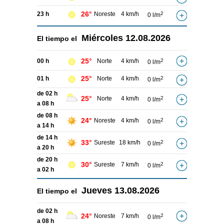
26°
23 h
Noreste
4 km/h
2
0 l/m
Miércoles
12.08.2026
El tiempo el
25°
00 h
Norte
4 km/h
2
0 l/m
25°
01 h
Norte
4 km/h
2
0 l/m
de 02 h
25°
Norte
4 km/h
2
0 l/m
a 08 h
de 08 h
24°
Noreste
4 km/h
2
0 l/m
a 14 h
de 14 h
33°
Sureste
18 km/h
2
0 l/m
a 20 h
de 20 h
30°
Sureste
7 km/h
2
0 l/m
a 02 h
Jueves
13.08.2026
El tiempo el
de 02 h
24°
Noreste
7 km/h
2
0 l/m
a 08 h