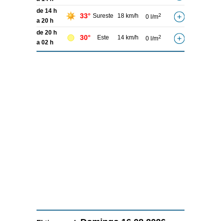
de 14 h
33°
Sureste
18 km/h
2
0 l/m
a 20 h
de 20 h
30°
Este
14 km/h
2
0 l/m
a 02 h