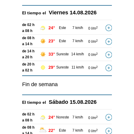
Viernes
14.08.2026
El tiempo el
de 02 h
24°
Este
7 km/h
2
0 l/m
a 08 h
de 08 h
23°
Este
7 km/h
2
0 l/m
a 14 h
de 14 h
33°
Sureste
14 km/h
2
0 l/m
a 20 h
de 20 h
29°
Sureste
11 km/h
2
0 l/m
a 02 h
Fin de semana
Sábado
15.08.2026
El tiempo el
de 02 h
24°
Noreste
7 km/h
2
0 l/m
a 08 h
de 08 h
22°
Este
7 km/h
2
0 l/m
a 14 h