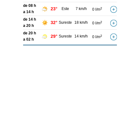
de 08 h
23°
Este
7 km/h
2
0 l/m
a 14 h
de 14 h
32°
Sureste
18 km/h
2
0 l/m
a 20 h
de 20 h
29°
Sureste
14 km/h
2
0 l/m
a 02 h