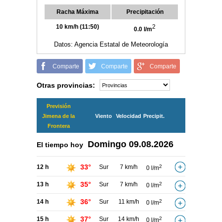
Racha Máxima
Precipitación
10 km/h (11:50)
2
0.0 l/m
Datos: Agencia Estatal de Meteorología
Comparte
Comparte
Comparte
Otras provincias:
Previsión
Jimena de la
Viento
Velocidad
Precipit.
Frontera
Domingo
09.08.2026
El tiempo hoy
33°
12 h
Sur
7 km/h
2
0 l/m
35°
13 h
Sur
7 km/h
2
0 l/m
36°
14 h
Sur
11 km/h
2
0 l/m
37°
15 h
Sur
14 km/h
2
0 l/m