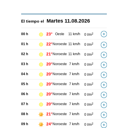
Martes
11.08.2026
El tiempo el
23°
00 h
Oeste
11 km/h
2
0 l/m
22°
01 h
Noroeste
11 km/h
2
0 l/m
21°
02 h
Noroeste
11 km/h
2
0 l/m
20°
03 h
Noroeste
7 km/h
2
0 l/m
20°
04 h
Noroeste
7 km/h
2
0 l/m
20°
05 h
Noroeste
7 km/h
2
0 l/m
20°
06 h
Noroeste
7 km/h
2
0 l/m
20°
07 h
Noroeste
7 km/h
2
0 l/m
21°
08 h
Noroeste
7 km/h
2
0 l/m
24°
09 h
Noroeste
7 km/h
2
0 l/m