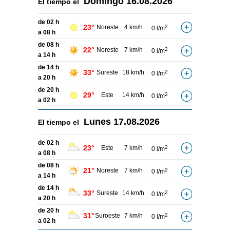
Domingo
16.08.2026
El tiempo el
de 02 h
23°
Noreste
4 km/h
2
0 l/m
a 08 h
de 08 h
22°
Noreste
7 km/h
2
0 l/m
a 14 h
de 14 h
33°
Sureste
18 km/h
2
0 l/m
a 20 h
de 20 h
29°
Este
14 km/h
2
0 l/m
a 02 h
Lunes
17.08.2026
El tiempo el
de 02 h
23°
Este
7 km/h
2
0 l/m
a 08 h
de 08 h
21°
Noreste
7 km/h
2
0 l/m
a 14 h
de 14 h
33°
Sureste
14 km/h
2
0 l/m
a 20 h
de 20 h
31°
Suroeste
7 km/h
2
0 l/m
a 02 h