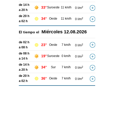
de 14 h
33°
Suroeste
11 km/h
2
0 l/m
a 20 h
de 20 h
34°
Oeste
11 km/h
2
0 l/m
a 02 h
Miércoles
12.08.2026
El tiempo el
de 02 h
23°
Oeste
7 km/h
2
0 l/m
a 08 h
de 08 h
19°
Suroeste
0 km/h
2
0 l/m
a 14 h
de 14 h
34°
Sur
7 km/h
2
0 l/m
a 20 h
de 20 h
36°
Oeste
7 km/h
2
0 l/m
a 02 h