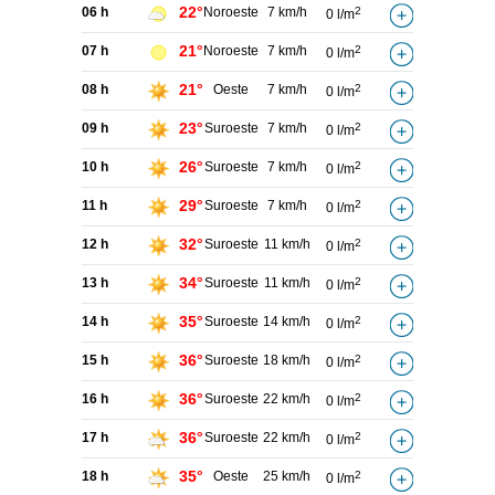
22°
06 h
Noroeste
7 km/h
2
0 l/m
21°
07 h
Noroeste
7 km/h
2
0 l/m
21°
08 h
Oeste
7 km/h
2
0 l/m
23°
09 h
Suroeste
7 km/h
2
0 l/m
26°
10 h
Suroeste
7 km/h
2
0 l/m
29°
11 h
Suroeste
7 km/h
2
0 l/m
32°
12 h
Suroeste
11 km/h
2
0 l/m
34°
13 h
Suroeste
11 km/h
2
0 l/m
35°
14 h
Suroeste
14 km/h
2
0 l/m
36°
15 h
Suroeste
18 km/h
2
0 l/m
36°
16 h
Suroeste
22 km/h
2
0 l/m
36°
17 h
Suroeste
22 km/h
2
0 l/m
35°
18 h
Oeste
25 km/h
2
0 l/m