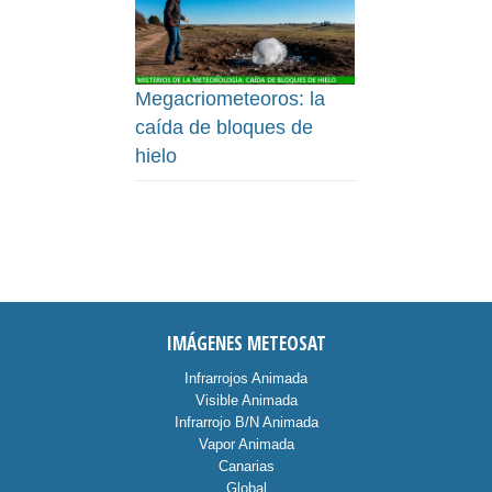
Megacriometeoros: la
caída de bloques de
hielo
IMÁGENES METEOSAT
Infrarrojos Animada
Visible Animada
Infrarrojo B/N Animada
Vapor Animada
Canarias
Global