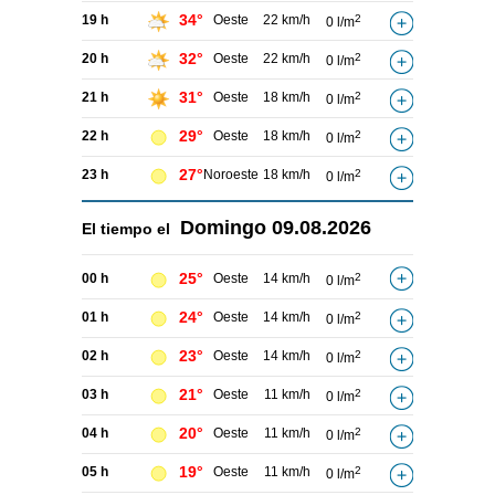
34°
19 h
Oeste
22 km/h
2
0 l/m
32°
20 h
Oeste
22 km/h
2
0 l/m
31°
21 h
Oeste
18 km/h
2
0 l/m
29°
22 h
Oeste
18 km/h
2
0 l/m
27°
23 h
Noroeste
18 km/h
2
0 l/m
Domingo
09.08.2026
El tiempo el
25°
00 h
Oeste
14 km/h
2
0 l/m
24°
01 h
Oeste
14 km/h
2
0 l/m
23°
02 h
Oeste
14 km/h
2
0 l/m
21°
03 h
Oeste
11 km/h
2
0 l/m
20°
04 h
Oeste
11 km/h
2
0 l/m
19°
05 h
Oeste
11 km/h
2
0 l/m