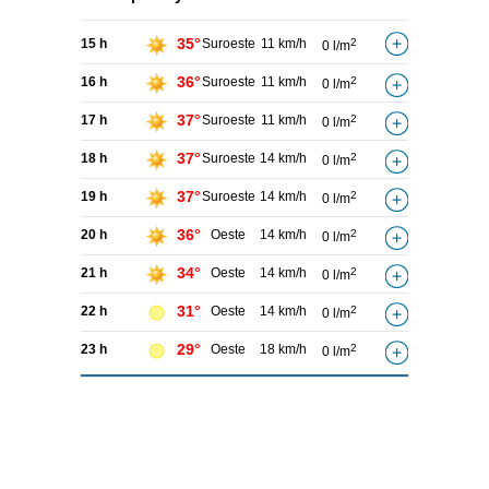
35°
15 h
Suroeste
11 km/h
2
0 l/m
36°
16 h
Suroeste
11 km/h
2
0 l/m
37°
17 h
Suroeste
11 km/h
2
0 l/m
37°
18 h
Suroeste
14 km/h
2
0 l/m
37°
19 h
Suroeste
14 km/h
2
0 l/m
36°
20 h
Oeste
14 km/h
2
0 l/m
34°
21 h
Oeste
14 km/h
2
0 l/m
31°
22 h
Oeste
14 km/h
2
0 l/m
29°
23 h
Oeste
18 km/h
2
0 l/m