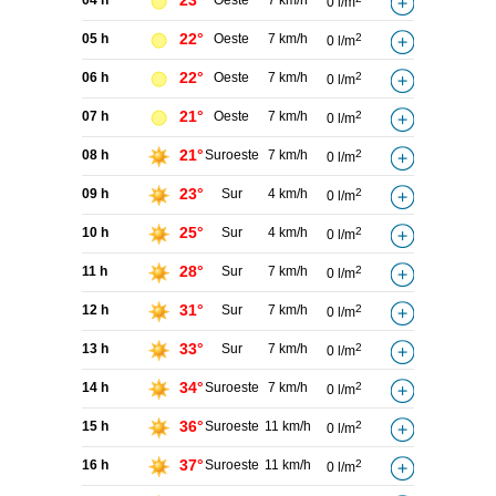
23°
04 h
Oeste
7 km/h
0 l/m
22°
05 h
Oeste
7 km/h
2
0 l/m
22°
06 h
Oeste
7 km/h
2
0 l/m
21°
07 h
Oeste
7 km/h
2
0 l/m
21°
08 h
Suroeste
7 km/h
2
0 l/m
23°
09 h
Sur
4 km/h
2
0 l/m
25°
10 h
Sur
4 km/h
2
0 l/m
28°
11 h
Sur
7 km/h
2
0 l/m
31°
12 h
Sur
7 km/h
2
0 l/m
33°
13 h
Sur
7 km/h
2
0 l/m
34°
14 h
Suroeste
7 km/h
2
0 l/m
36°
15 h
Suroeste
11 km/h
2
0 l/m
37°
16 h
Suroeste
11 km/h
2
0 l/m