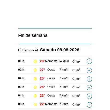
Fin de semana
Sábado
08.08.2026
El tiempo el
28°
00 h
Noroeste
14 km/h
2
0 l/m
27°
01 h
Oeste
7 km/h
2
0 l/m
25°
02 h
Oeste
7 km/h
2
0 l/m
24°
03 h
Oeste
7 km/h
2
0 l/m
23°
04 h
Oeste
7 km/h
2
0 l/m
22°
05 h
Noroeste
7 km/h
2
0 l/m