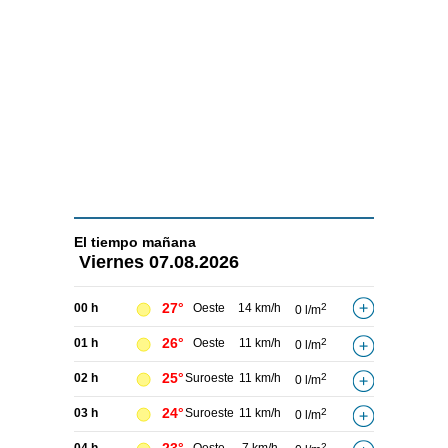
El tiempo
mañana
Viernes
07.08.2026
27°
00 h
Oeste
14 km/h
2
0 l/m
26°
01 h
Oeste
11 km/h
2
0 l/m
25°
02 h
Suroeste
11 km/h
2
0 l/m
24°
03 h
Suroeste
11 km/h
2
0 l/m
2