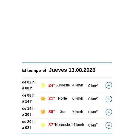
Jueves
13.08.2026
El tiempo el
de 02 h
24°
Suroeste
4 km/h
2
0 l/m
a 08 h
de 08 h
21°
Norte
0 km/h
2
0 l/m
a 14 h
de 14 h
36°
Sur
7 km/h
2
0 l/m
a 20 h
de 20 h
37°
Noroeste
14 km/h
2
0 l/m
a 02 h