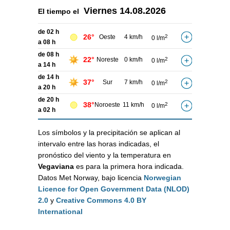
Viernes
14.08.2026
El tiempo el
de 02 h
26°
Oeste
4 km/h
2
0 l/m
a 08 h
de 08 h
22°
Noreste
0 km/h
2
0 l/m
a 14 h
de 14 h
37°
Sur
7 km/h
2
0 l/m
a 20 h
de 20 h
38°
Noroeste
11 km/h
2
0 l/m
a 02 h
Los símbolos y la precipitación se aplican al
intervalo entre las horas indicadas, el
pronóstico del viento y la temperatura en
Vegaviana
es para la primera hora indicada.
Datos Met Norway, bajo licencia
Norwegian
Licence for Open Government Data (NLOD)
2.0
y
Creative Commons 4.0 BY
International