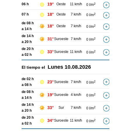
19°
06 h
Oeste
11 km/h
2
0 l/m
18°
07 h
Oeste
7 km/h
2
0 l/m
de 08 h
18°
Oeste
7 km/h
2
0 l/m
a 14 h
de 14 h
31°
Suroeste
7 km/h
2
0 l/m
a 20 h
de 20 h
33°
Suroeste
11 km/h
2
0 l/m
a 02 h
Lunes
10.08.2026
El tiempo el
de 02 h
23°
Suroeste
7 km/h
2
0 l/m
a 08 h
de 08 h
19°
Suroeste
4 km/h
2
0 l/m
a 14 h
de 14 h
33°
Sur
7 km/h
2
0 l/m
a 20 h
de 20 h
34°
Suroeste
11 km/h
2
0 l/m
a 02 h