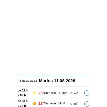
Martes
11.08.2026
El tiempo el
de 02 h
23°
Suroeste
11 km/h
2
0 l/m
a 08 h
de 08 h
18°
Suroeste
4 km/h
2
0 l/m
a 14 h