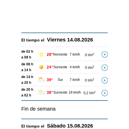
Viernes
14.08.2026
El tiempo el
de 02 h
28°
Noroeste
7 km/h
2
0 l/m
a 08 h
de 08 h
24°
Suroeste
4 km/h
2
0 l/m
a 14 h
de 14 h
39°
Sur
7 km/h
2
0 l/m
a 20 h
de 20 h
38°
Suroeste
18 km/h
2
0,2 l/m
a 02 h
Fin de semana
Sábado
15.08.2026
El tiempo el