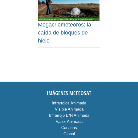
Megacriometeoros: la
caída de bloques de
hielo
IMÁGENES METEOSAT
Infrarrojos Animada
Visible Animada
Infrarrojo B/N Animada
Vapor Animada
Canarias
Global