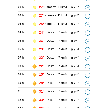
27°
01 h
Noroeste
14 km/h
2
0 l/m
27°
02 h
Noroeste
11 km/h
2
0 l/m
25°
03 h
Noroeste
11 km/h
2
0 l/m
24°
04 h
Oeste
7 km/h
2
0 l/m
23°
05 h
Oeste
7 km/h
2
0 l/m
23°
06 h
Oeste
7 km/h
2
0 l/m
22°
07 h
Oeste
7 km/h
2
0 l/m
22°
08 h
Oeste
7 km/h
2
0 l/m
25°
09 h
Oeste
7 km/h
2
0 l/m
28°
10 h
Oeste
7 km/h
2
0 l/m
31°
11 h
Oeste
7 km/h
2
0 l/m
33°
12 h
Oeste
7 km/h
2
0 l/m
2