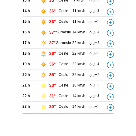
35°
13 h
Oeste
7 km/h
0 l/m
36°
14 h
Oeste
11 km/h
2
0 l/m
36°
15 h
Oeste
11 km/h
2
0 l/m
37°
16 h
Suroeste
14 km/h
2
0 l/m
37°
17 h
Suroeste
22 km/h
2
0 l/m
36°
18 h
Oeste
22 km/h
2
0 l/m
36°
19 h
Oeste
22 km/h
2
0 l/m
35°
20 h
Oeste
22 km/h
2
0 l/m
33°
21 h
Oeste
18 km/h
2
0 l/m
31°
22 h
Oeste
14 km/h
2
0 l/m
30°
23 h
Oeste
14 km/h
2
0 l/m