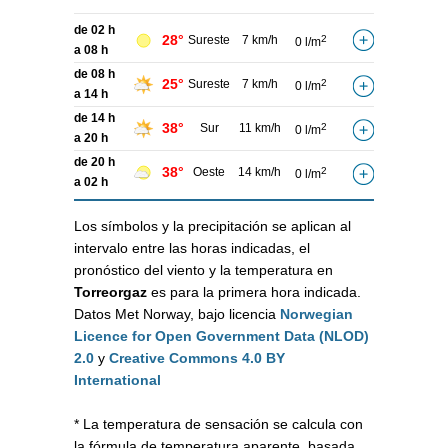
de 02 h
28°
Sureste
7 km/h
2
0 l/m
a 08 h
de 08 h
25°
Sureste
7 km/h
2
0 l/m
a 14 h
de 14 h
38°
Sur
11 km/h
2
0 l/m
a 20 h
de 20 h
38°
Oeste
14 km/h
2
0 l/m
a 02 h
Los símbolos y la precipitación se aplican al
intervalo entre las horas indicadas, el
pronóstico del viento y la temperatura en
Torreorgaz
es para la primera hora indicada.
Datos Met Norway, bajo licencia
Norwegian
Licence for Open Government Data (NLOD)
2.0
y
Creative Commons 4.0 BY
International
* La temperatura de sensación se calcula con
la fórmula de temperatura aparente, basada