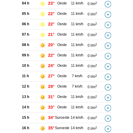
23°
04 h
Oeste
11 km/h
2
0 l/m
22°
05 h
Oeste
11 km/h
2
0 l/m
22°
06 h
Oeste
11 km/h
2
0 l/m
21°
07 h
Oeste
11 km/h
2
0 l/m
20°
08 h
Oeste
11 km/h
2
0 l/m
22°
09 h
Oeste
11 km/h
2
0 l/m
24°
10 h
Oeste
11 km/h
2
0 l/m
27°
11 h
Oeste
7 km/h
2
0 l/m
29°
12 h
Oeste
7 km/h
2
0 l/m
31°
13 h
Oeste
11 km/h
2
0 l/m
33°
14 h
Oeste
11 km/h
2
0 l/m
34°
15 h
Suroeste
14 km/h
2
0 l/m
35°
16 h
Suroeste
14 km/h
2
0 l/m