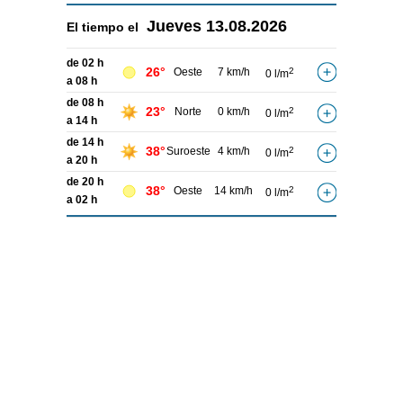
Jueves
13.08.2026
El tiempo el
de 02 h
26°
Oeste
7 km/h
2
0 l/m
a 08 h
de 08 h
23°
Norte
0 km/h
2
0 l/m
a 14 h
de 14 h
38°
Suroeste
4 km/h
2
0 l/m
a 20 h
de 20 h
38°
Oeste
14 km/h
2
0 l/m
a 02 h