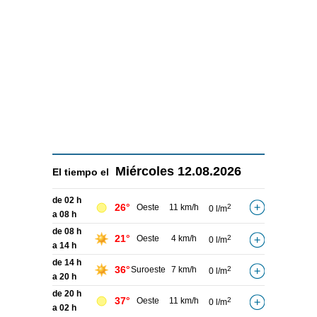
Miércoles
12.08.2026
El tiempo el
de 02 h
26°
Oeste
11 km/h
2
0 l/m
a 08 h
de 08 h
21°
Oeste
4 km/h
2
0 l/m
a 14 h
de 14 h
36°
Suroeste
7 km/h
2
0 l/m
a 20 h
de 20 h
37°
Oeste
11 km/h
2
0 l/m
a 02 h