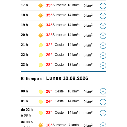
35°
17 h
Suroeste
18 km/h
2
0 l/m
35°
18 h
Suroeste
14 km/h
2
0 l/m
34°
19 h
Suroeste
14 km/h
2
0 l/m
33°
20 h
Suroeste
14 km/h
2
0 l/m
32°
21 h
Oeste
14 km/h
2
0 l/m
29°
22 h
Oeste
14 km/h
2
0 l/m
28°
23 h
Oeste
18 km/h
2
0 l/m
Lunes
10.08.2026
El tiempo el
26°
00 h
Oeste
18 km/h
2
0 l/m
24°
01 h
Oeste
14 km/h
2
0 l/m
de 02 h
23°
Oeste
14 km/h
2
0 l/m
a 08 h
de 08 h
18°
Suroeste
7 km/h
2
0 l/m