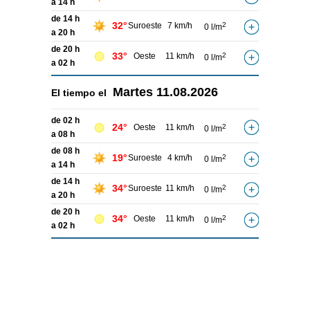
a 14 h
de 14 h
32°
Suroeste
7 km/h
2
0 l/m
a 20 h
de 20 h
33°
Oeste
11 km/h
2
0 l/m
a 02 h
Martes
11.08.2026
El tiempo el
de 02 h
24°
Oeste
11 km/h
2
0 l/m
a 08 h
de 08 h
19°
Suroeste
4 km/h
2
0 l/m
a 14 h
de 14 h
34°
Suroeste
11 km/h
2
0 l/m
a 20 h
de 20 h
34°
Oeste
11 km/h
2
0 l/m
a 02 h