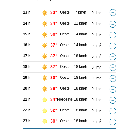
33°
13 h
Oeste
7 km/h
2
0 l/m
34°
14 h
Oeste
11 km/h
2
0 l/m
36°
15 h
Oeste
14 km/h
2
0 l/m
37°
16 h
Oeste
14 km/h
2
0 l/m
37°
17 h
Oeste
18 km/h
2
0 l/m
37°
18 h
Oeste
18 km/h
2
0 l/m
36°
19 h
Oeste
18 km/h
2
0 l/m
36°
20 h
Oeste
18 km/h
2
0 l/m
34°
21 h
Noroeste
18 km/h
2
0 l/m
32°
22 h
Oeste
18 km/h
2
0 l/m
30°
23 h
Oeste
18 km/h
2
0 l/m