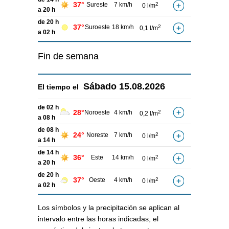
37°
Sureste
7 km/h
2
0 l/m
a 20 h
de 20 h
37°
Suroeste
18 km/h
2
0,1 l/m
a 02 h
Fin de semana
Sábado
15.08.2026
El tiempo el
de 02 h
28°
Noroeste
4 km/h
2
0,2 l/m
a 08 h
de 08 h
24°
Noreste
7 km/h
2
0 l/m
a 14 h
de 14 h
36°
Este
14 km/h
2
0 l/m
a 20 h
de 20 h
37°
Oeste
4 km/h
2
0 l/m
a 02 h
Los símbolos y la precipitación se aplican al
intervalo entre las horas indicadas, el