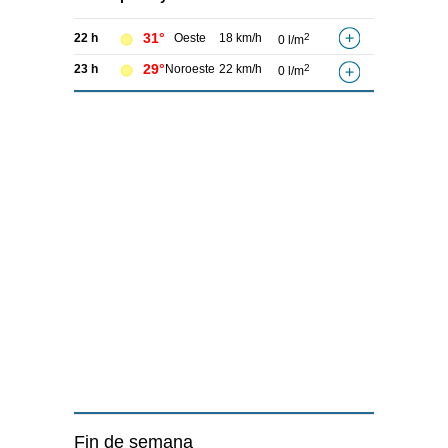
31°
22 h
Oeste
18 km/h
2
0 l/m
29°
23 h
Noroeste
22 km/h
2
0 l/m
Fin de semana