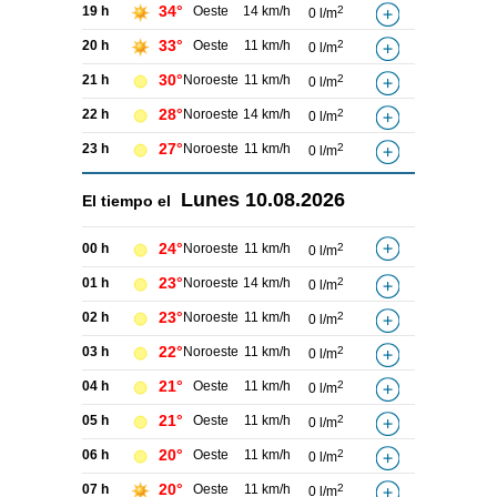
34°
19 h
Oeste
14 km/h
2
0 l/m
33°
20 h
Oeste
11 km/h
2
0 l/m
30°
21 h
Noroeste
11 km/h
2
0 l/m
28°
22 h
Noroeste
14 km/h
2
0 l/m
27°
23 h
Noroeste
11 km/h
2
0 l/m
Lunes
10.08.2026
El tiempo el
24°
00 h
Noroeste
11 km/h
2
0 l/m
23°
01 h
Noroeste
14 km/h
2
0 l/m
23°
02 h
Noroeste
11 km/h
2
0 l/m
22°
03 h
Noroeste
11 km/h
2
0 l/m
21°
04 h
Oeste
11 km/h
2
0 l/m
21°
05 h
Oeste
11 km/h
2
0 l/m
20°
06 h
Oeste
11 km/h
2
0 l/m
20°
07 h
Oeste
11 km/h
2
0 l/m