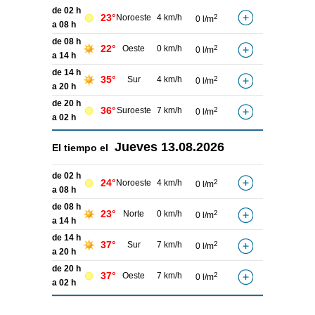
de 02 h
23°
Noroeste
4 km/h
2
0 l/m
a 08 h
de 08 h
22°
Oeste
0 km/h
2
0 l/m
a 14 h
de 14 h
35°
Sur
4 km/h
2
0 l/m
a 20 h
de 20 h
36°
Suroeste
7 km/h
2
0 l/m
a 02 h
Jueves
13.08.2026
El tiempo el
de 02 h
24°
Noroeste
4 km/h
2
0 l/m
a 08 h
de 08 h
23°
Norte
0 km/h
2
0 l/m
a 14 h
de 14 h
37°
Sur
7 km/h
2
0 l/m
a 20 h
de 20 h
37°
Oeste
7 km/h
2
0 l/m
a 02 h