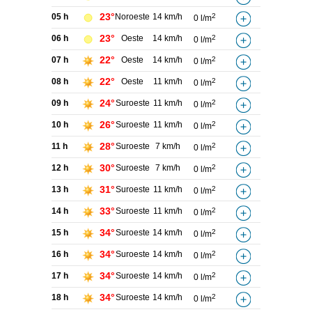
23°
05 h
Noroeste
14 km/h
2
0 l/m
23°
06 h
Oeste
14 km/h
2
0 l/m
22°
07 h
Oeste
14 km/h
2
0 l/m
22°
08 h
Oeste
11 km/h
2
0 l/m
24°
09 h
Suroeste
11 km/h
2
0 l/m
26°
10 h
Suroeste
11 km/h
2
0 l/m
28°
11 h
Suroeste
7 km/h
2
0 l/m
30°
12 h
Suroeste
7 km/h
2
0 l/m
31°
13 h
Suroeste
11 km/h
2
0 l/m
33°
14 h
Suroeste
11 km/h
2
0 l/m
34°
15 h
Suroeste
14 km/h
2
0 l/m
34°
16 h
Suroeste
14 km/h
2
0 l/m
34°
17 h
Suroeste
14 km/h
2
0 l/m
34°
18 h
Suroeste
14 km/h
2
0 l/m