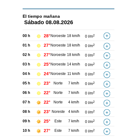
El tiempo
mañana
Sábado
08.08.2026
28°
00 h
Noroeste
18 km/h
2
0 l/m
27°
01 h
Noroeste
18 km/h
2
0 l/m
27°
02 h
Noroeste
18 km/h
2
0 l/m
25°
03 h
Noroeste
14 km/h
2
0 l/m
24°
04 h
Noroeste
11 km/h
2
0 l/m
23°
05 h
Norte
7 km/h
2
0 l/m
22°
06 h
Norte
7 km/h
2
0 l/m
22°
07 h
Norte
4 km/h
2
0 l/m
23°
08 h
Noreste
4 km/h
2
0 l/m
25°
09 h
Este
7 km/h
2
0 l/m
27°
10 h
Este
7 km/h
2
0 l/m