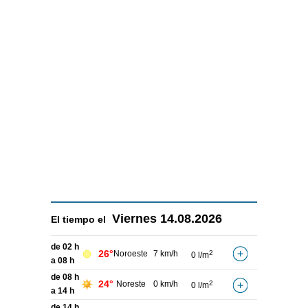
Viernes
14.08.2026
El tiempo el
de 02 h
26°
Noroeste
7 km/h
2
0 l/m
a 08 h
de 08 h
24°
Noreste
0 km/h
2
0 l/m
a 14 h
de 14 h