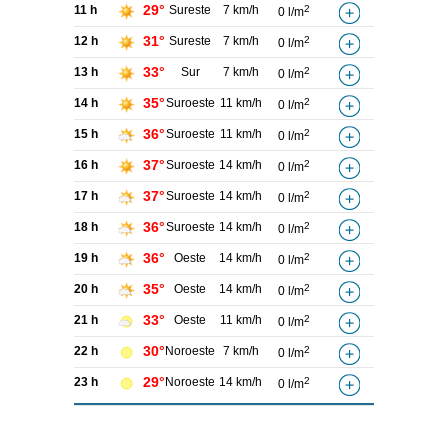
29°
11 h
Sureste
7 km/h
2
0 l/m
31°
12 h
Sureste
7 km/h
2
0 l/m
33°
13 h
Sur
7 km/h
2
0 l/m
35°
14 h
Suroeste
11 km/h
2
0 l/m
36°
15 h
Suroeste
11 km/h
2
0 l/m
37°
16 h
Suroeste
14 km/h
2
0 l/m
37°
17 h
Suroeste
14 km/h
2
0 l/m
36°
18 h
Suroeste
14 km/h
2
0 l/m
36°
19 h
Oeste
14 km/h
2
0 l/m
35°
20 h
Oeste
14 km/h
2
0 l/m
33°
21 h
Oeste
11 km/h
2
0 l/m
30°
22 h
Noroeste
7 km/h
2
0 l/m
29°
23 h
Noroeste
14 km/h
2
0 l/m