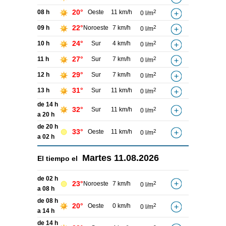
20°
08 h
Oeste
11 km/h
2
0 l/m
22°
09 h
Noroeste
7 km/h
2
0 l/m
24°
10 h
Sur
4 km/h
2
0 l/m
27°
11 h
Sur
7 km/h
2
0 l/m
29°
12 h
Sur
7 km/h
2
0 l/m
31°
13 h
Sur
11 km/h
2
0 l/m
de 14 h
32°
Sur
11 km/h
2
0 l/m
a 20 h
de 20 h
33°
Oeste
11 km/h
2
0 l/m
a 02 h
Martes
11.08.2026
El tiempo el
de 02 h
23°
Noroeste
7 km/h
2
0 l/m
a 08 h
de 08 h
20°
Oeste
0 km/h
2
0 l/m
a 14 h
de 14 h