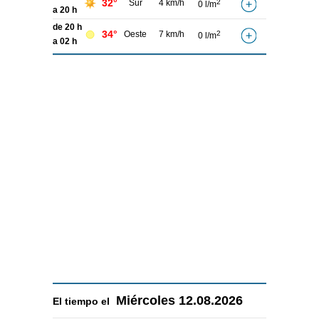
32°
Sur
4 km/h
2
0 l/m
a 20 h
de 20 h
34°
Oeste
7 km/h
2
0 l/m
a 02 h
Miércoles
12.08.2026
El tiempo el