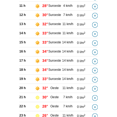
28°
11 h
Suroeste
4 km/h
2
0 l/m
30°
12 h
Suroeste
7 km/h
2
0 l/m
32°
13 h
Suroeste
11 km/h
2
0 l/m
33°
14 h
Suroeste
11 km/h
2
0 l/m
33°
15 h
Suroeste
14 km/h
2
0 l/m
34°
16 h
Suroeste
14 km/h
2
0 l/m
34°
17 h
Suroeste
14 km/h
2
0 l/m
34°
18 h
Suroeste
14 km/h
2
0 l/m
33°
19 h
Suroeste
14 km/h
2
0 l/m
32°
20 h
Oeste
11 km/h
2
0 l/m
30°
21 h
Oeste
7 km/h
2
0 l/m
28°
22 h
Oeste
7 km/h
2
0 l/m
26°
23 h
Oeste
11 km/h
2
0 l/m