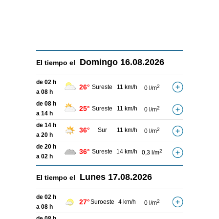
Domingo
16.08.2026
El tiempo el
de 02 h
26°
Sureste
11 km/h
2
0 l/m
a 08 h
de 08 h
25°
Sureste
11 km/h
2
0 l/m
a 14 h
de 14 h
36°
Sur
11 km/h
2
0 l/m
a 20 h
de 20 h
36°
Sureste
14 km/h
2
0,3 l/m
a 02 h
Lunes
17.08.2026
El tiempo el
de 02 h
27°
Suroeste
4 km/h
2
0 l/m
a 08 h
de 08 h