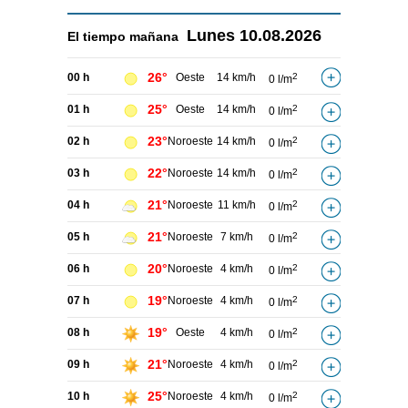
Lunes
10.08.2026
El tiempo
mañana
26°
00 h
Oeste
14 km/h
2
0 l/m
25°
01 h
Oeste
14 km/h
2
0 l/m
23°
02 h
Noroeste
14 km/h
2
0 l/m
22°
03 h
Noroeste
14 km/h
2
0 l/m
21°
04 h
Noroeste
11 km/h
2
0 l/m
21°
05 h
Noroeste
7 km/h
2
0 l/m
20°
06 h
Noroeste
4 km/h
2
0 l/m
19°
07 h
Noroeste
4 km/h
2
0 l/m
19°
08 h
Oeste
4 km/h
2
0 l/m
21°
09 h
Noroeste
4 km/h
2
0 l/m
25°
10 h
Noroeste
4 km/h
2
0 l/m