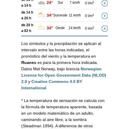
24°
Sur
7 km/h
2
0 l/m
a 14 h
de 14 h
34°
Suroeste
11 km/h
2
0 l/m
a 20 h
de 20 h
34°
Oeste
14 km/h
2
0 l/m
a 02 h
Los símbolos y la precipitación se aplican al
intervalo entre las horas indicadas, el
pronóstico del viento y la temperatura en
Ruanes
es para la primera hora indicada.
Datos Met Norway, bajo licencia
Norwegian
Licence for Open Government Data (NLOD)
2.0
y
Creative Commons 4.0 BY
International
* La temperatura de sensación se calcula con
la fórmula de temperatura aparente, basada
en un modelo matemático de un adulto,
caminando al aire libre, a la sombra
(Steadman 1994). A diferencia de otros