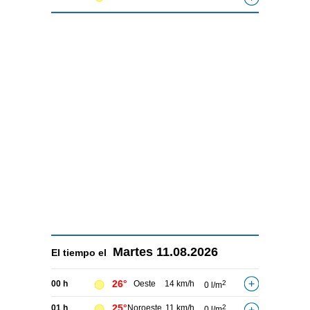
Martes
11.08.2026
El tiempo el
26°
00 h
Oeste
14 km/h
2
0 l/m
25°
01 h
Noroeste
11 km/h
2
0 l/m