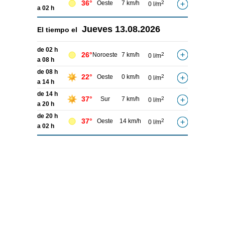
36°
Oeste
7 km/h
2
0 l/m
a 02 h
Jueves
13.08.2026
El tiempo el
de 02 h
26°
Noroeste
7 km/h
2
0 l/m
a 08 h
de 08 h
22°
Oeste
0 km/h
2
0 l/m
a 14 h
de 14 h
37°
Sur
7 km/h
2
0 l/m
a 20 h
de 20 h
37°
Oeste
14 km/h
2
0 l/m
a 02 h