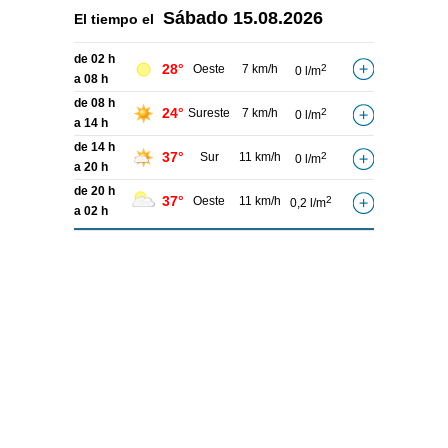
Sábado
15.08.2026
El tiempo el
de 02 h
28°
Oeste
7 km/h
2
0 l/m
a 08 h
de 08 h
24°
Sureste
7 km/h
2
0 l/m
a 14 h
de 14 h
37°
Sur
11 km/h
2
0 l/m
a 20 h
de 20 h
37°
Oeste
11 km/h
2
0,2 l/m
a 02 h