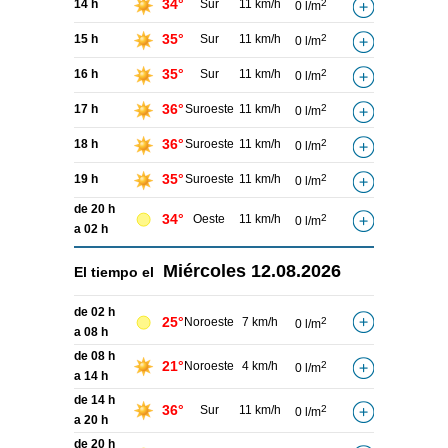
34°
14 h
Sur
11 km/h
2
0 l/m
35°
15 h
Sur
11 km/h
2
0 l/m
35°
16 h
Sur
11 km/h
2
0 l/m
36°
17 h
Suroeste
11 km/h
2
0 l/m
36°
18 h
Suroeste
11 km/h
2
0 l/m
35°
19 h
Suroeste
11 km/h
2
0 l/m
de 20 h
34°
Oeste
11 km/h
2
0 l/m
a 02 h
Miércoles
12.08.2026
El tiempo el
de 02 h
25°
Noroeste
7 km/h
2
0 l/m
a 08 h
de 08 h
21°
Noroeste
4 km/h
2
0 l/m
a 14 h
de 14 h
36°
Sur
11 km/h
2
0 l/m
a 20 h
de 20 h