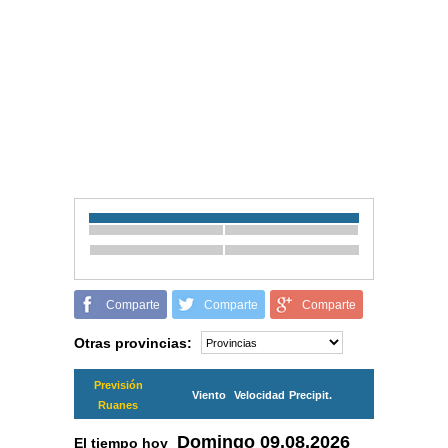
Comparte
Comparte
Comparte
Otras provincias:
Previsión
Viento
Velocidad
Precipit.
Ruanes
Domingo
09.08.2026
El tiempo hoy