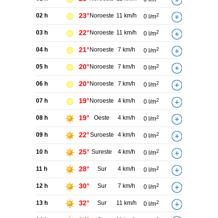
23°
02 h
Noroeste
11 km/h
2
0 l/m
22°
03 h
Noroeste
11 km/h
2
0 l/m
21°
04 h
Noroeste
7 km/h
2
0 l/m
20°
05 h
Noroeste
7 km/h
2
0 l/m
20°
06 h
Noroeste
7 km/h
2
0 l/m
19°
07 h
Noroeste
4 km/h
2
0 l/m
19°
08 h
Oeste
4 km/h
2
0 l/m
22°
09 h
Suroeste
4 km/h
2
0 l/m
25°
10 h
Sureste
4 km/h
2
0 l/m
28°
11 h
Sur
4 km/h
2
0 l/m
30°
12 h
Sur
7 km/h
2
0 l/m
32°
13 h
Sur
11 km/h
2
0 l/m