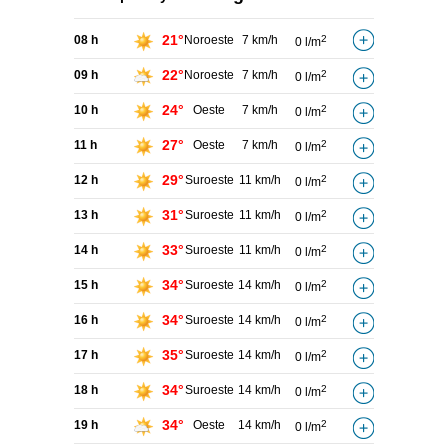
21°
08 h
Noroeste
7 km/h
2
0 l/m
22°
09 h
Noroeste
7 km/h
2
0 l/m
24°
10 h
Oeste
7 km/h
2
0 l/m
27°
11 h
Oeste
7 km/h
2
0 l/m
29°
12 h
Suroeste
11 km/h
2
0 l/m
31°
13 h
Suroeste
11 km/h
2
0 l/m
33°
14 h
Suroeste
11 km/h
2
0 l/m
34°
15 h
Suroeste
14 km/h
2
0 l/m
34°
16 h
Suroeste
14 km/h
2
0 l/m
35°
17 h
Suroeste
14 km/h
2
0 l/m
34°
18 h
Suroeste
14 km/h
2
0 l/m
34°
19 h
Oeste
14 km/h
2
0 l/m