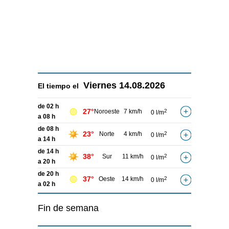
Viernes
14.08.2026
El tiempo el
de 02 h
27°
Noroeste
7 km/h
2
0 l/m
a 08 h
de 08 h
23°
Norte
4 km/h
2
0 l/m
a 14 h
de 14 h
38°
Sur
11 km/h
2
0 l/m
a 20 h
de 20 h
37°
Oeste
14 km/h
2
0 l/m
a 02 h
Fin de semana