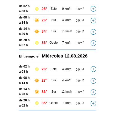
de 02 h
25°
Este
0 km/h
2
0 l/m
a 08 h
de 08 h
26°
Sur
4 km/h
2
0 l/m
a 14 h
de 14 h
34°
Sur
11 km/h
2
0 l/m
a 20 h
de 20 h
33°
Oeste
7 km/h
2
0 l/m
a 02 h
Miércoles
12.08.2026
El tiempo el
de 02 h
26°
Este
4 km/h
2
0 l/m
a 08 h
de 08 h
27°
Sur
4 km/h
2
0 l/m
a 14 h
de 14 h
36°
Sur
11 km/h
2
0 l/m
a 20 h
de 20 h
35°
Oeste
7 km/h
2
0 l/m
a 02 h