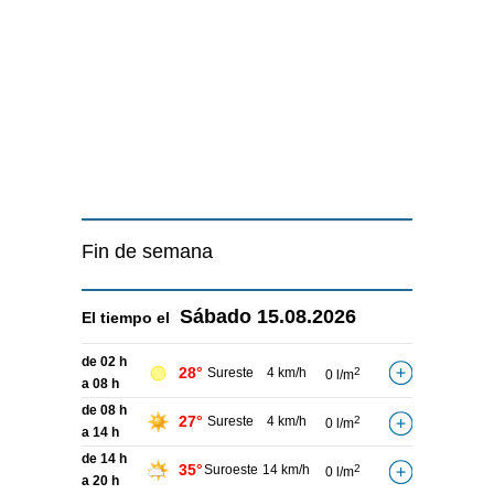
Fin de semana
Sábado
15.08.2026
El tiempo el
de 02 h
28°
Sureste
4 km/h
2
0 l/m
a 08 h
de 08 h
27°
Sureste
4 km/h
2
0 l/m
a 14 h
de 14 h
35°
Suroeste
14 km/h
2
0 l/m
a 20 h