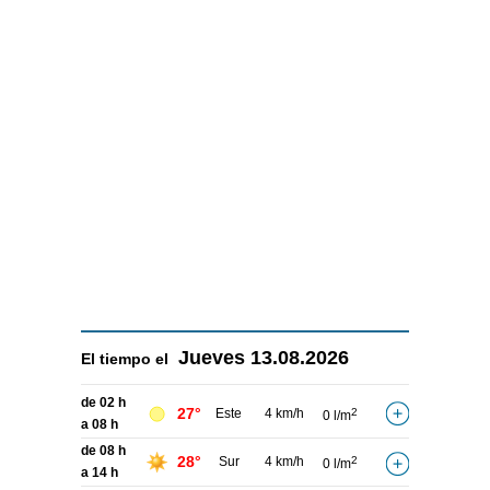
Jueves
13.08.2026
El tiempo el
de 02 h
27°
Este
4 km/h
2
0 l/m
a 08 h
de 08 h
28°
Sur
4 km/h
2
0 l/m
a 14 h