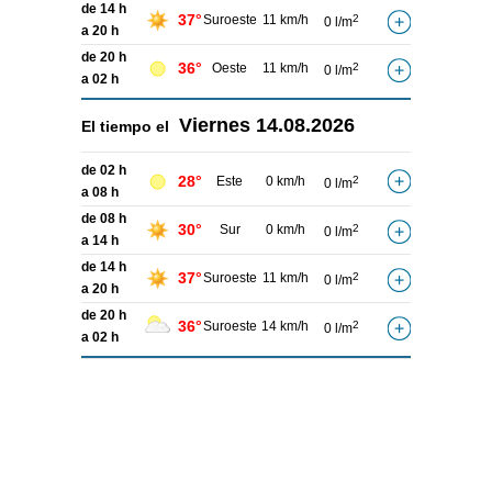
de 14 h
37°
Suroeste
11 km/h
2
0 l/m
a 20 h
de 20 h
36°
Oeste
11 km/h
2
0 l/m
a 02 h
Viernes
14.08.2026
El tiempo el
de 02 h
28°
Este
0 km/h
2
0 l/m
a 08 h
de 08 h
30°
Sur
0 km/h
2
0 l/m
a 14 h
de 14 h
37°
Suroeste
11 km/h
2
0 l/m
a 20 h
de 20 h
36°
Suroeste
14 km/h
2
0 l/m
a 02 h