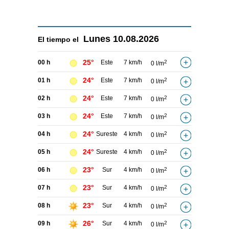
Lunes
10.08.2026
El tiempo el
25°
00 h
Este
7 km/h
2
0 l/m
24°
01 h
Este
7 km/h
2
0 l/m
24°
02 h
Este
7 km/h
2
0 l/m
24°
03 h
Este
7 km/h
2
0 l/m
24°
04 h
Sureste
4 km/h
2
0 l/m
24°
05 h
Sureste
4 km/h
2
0 l/m
23°
06 h
Sur
4 km/h
2
0 l/m
23°
07 h
Sur
4 km/h
2
0 l/m
23°
08 h
Sur
4 km/h
2
0 l/m
26°
09 h
Sur
4 km/h
2
0 l/m