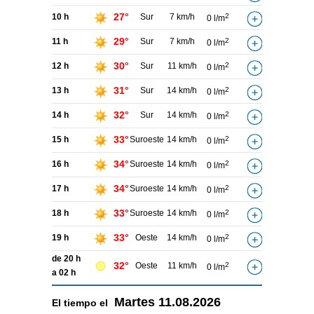
27°
10 h
Sur
7 km/h
2
0 l/m
29°
11 h
Sur
7 km/h
2
0 l/m
30°
12 h
Sur
11 km/h
2
0 l/m
31°
13 h
Sur
14 km/h
2
0 l/m
32°
14 h
Sur
14 km/h
2
0 l/m
33°
15 h
Suroeste
14 km/h
2
0 l/m
34°
16 h
Suroeste
14 km/h
2
0 l/m
34°
17 h
Suroeste
14 km/h
2
0 l/m
33°
18 h
Suroeste
14 km/h
2
0 l/m
33°
19 h
Oeste
14 km/h
2
0 l/m
de 20 h
32°
Oeste
11 km/h
2
0 l/m
a 02 h
Martes
11.08.2026
El tiempo el