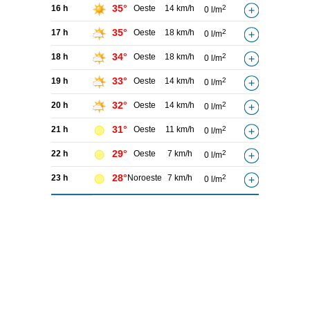
35°
16 h
Oeste
14 km/h
2
0 l/m
35°
17 h
Oeste
18 km/h
2
0 l/m
34°
18 h
Oeste
18 km/h
2
0 l/m
33°
19 h
Oeste
14 km/h
2
0 l/m
32°
20 h
Oeste
14 km/h
2
0 l/m
31°
21 h
Oeste
11 km/h
2
0 l/m
29°
22 h
Oeste
7 km/h
2
0 l/m
28°
23 h
Noroeste
7 km/h
2
0 l/m