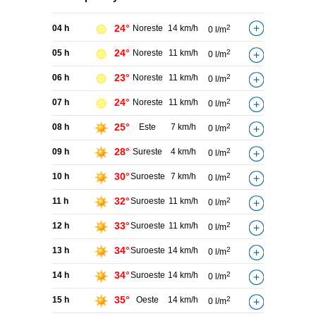
24°
04 h
Noreste
14 km/h
2
0 l/m
24°
05 h
Noreste
11 km/h
2
0 l/m
23°
06 h
Noreste
11 km/h
2
0 l/m
24°
07 h
Noreste
11 km/h
2
0 l/m
25°
08 h
Este
7 km/h
2
0 l/m
28°
09 h
Sureste
4 km/h
2
0 l/m
30°
10 h
Suroeste
7 km/h
2
0 l/m
32°
11 h
Suroeste
11 km/h
2
0 l/m
33°
12 h
Suroeste
11 km/h
2
0 l/m
34°
13 h
Suroeste
14 km/h
2
0 l/m
34°
14 h
Suroeste
14 km/h
2
0 l/m
35°
15 h
Oeste
14 km/h
2
0 l/m