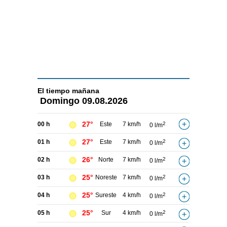
El tiempo
mañana
Domingo
09.08.2026
27°
00 h
Este
7 km/h
2
0 l/m
27°
01 h
Este
7 km/h
2
0 l/m
26°
02 h
Norte
7 km/h
2
0 l/m
25°
03 h
Noreste
7 km/h
2
0 l/m
25°
04 h
Sureste
4 km/h
2
0 l/m
25°
05 h
Sur
4 km/h
2
0 l/m