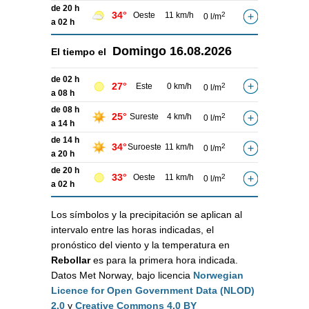
de 20 h
34°
Oeste
11 km/h
2
0 l/m
a 02 h
Domingo
16.08.2026
El tiempo el
de 02 h
27°
Este
0 km/h
2
0 l/m
a 08 h
de 08 h
25°
Sureste
4 km/h
2
0 l/m
a 14 h
de 14 h
34°
Suroeste
11 km/h
2
0 l/m
a 20 h
de 20 h
33°
Oeste
11 km/h
2
0 l/m
a 02 h
Los símbolos y la precipitación se aplican al
intervalo entre las horas indicadas, el
pronóstico del viento y la temperatura en
Rebollar
es para la primera hora indicada.
Datos Met Norway, bajo licencia
Norwegian
Licence for Open Government Data (NLOD)
2.0
y
Creative Commons 4.0 BY