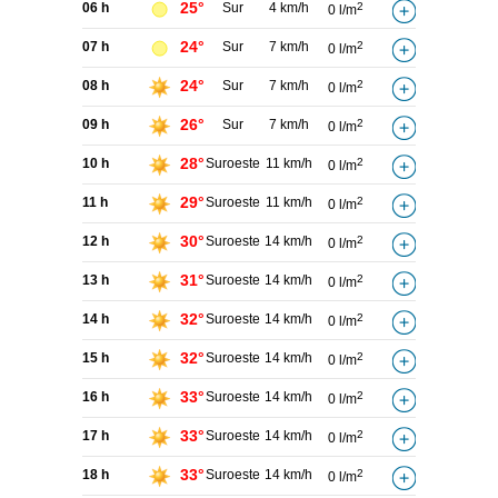
25°
06 h
Sur
4 km/h
2
0 l/m
24°
07 h
Sur
7 km/h
2
0 l/m
24°
08 h
Sur
7 km/h
2
0 l/m
26°
09 h
Sur
7 km/h
2
0 l/m
28°
10 h
Suroeste
11 km/h
2
0 l/m
29°
11 h
Suroeste
11 km/h
2
0 l/m
30°
12 h
Suroeste
14 km/h
2
0 l/m
31°
13 h
Suroeste
14 km/h
2
0 l/m
32°
14 h
Suroeste
14 km/h
2
0 l/m
32°
15 h
Suroeste
14 km/h
2
0 l/m
33°
16 h
Suroeste
14 km/h
2
0 l/m
33°
17 h
Suroeste
14 km/h
2
0 l/m
33°
18 h
Suroeste
14 km/h
2
0 l/m