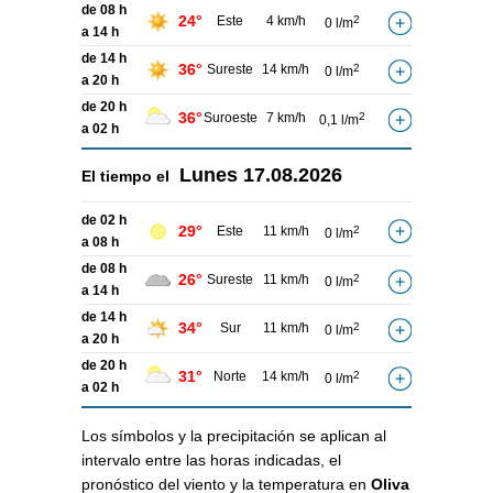
de 08 h
24°
Este
4 km/h
2
0 l/m
a 14 h
de 14 h
36°
Sureste
14 km/h
2
0 l/m
a 20 h
de 20 h
36°
Suroeste
7 km/h
2
0,1 l/m
a 02 h
Lunes
17.08.2026
El tiempo el
de 02 h
29°
Este
11 km/h
2
0 l/m
a 08 h
de 08 h
26°
Sureste
11 km/h
2
0 l/m
a 14 h
de 14 h
34°
Sur
11 km/h
2
0 l/m
a 20 h
de 20 h
31°
Norte
14 km/h
2
0 l/m
a 02 h
Los símbolos y la precipitación se aplican al
intervalo entre las horas indicadas, el
pronóstico del viento y la temperatura en
Oliva