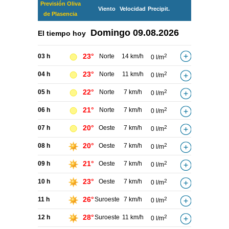
Previsión Oliva
Viento
Velocidad
Precipit.
de Plasencia
Domingo
09.08.2026
El tiempo hoy
23°
03 h
Norte
14 km/h
2
0 l/m
23°
04 h
Norte
11 km/h
2
0 l/m
22°
05 h
Norte
7 km/h
2
0 l/m
21°
06 h
Norte
7 km/h
2
0 l/m
20°
07 h
Oeste
7 km/h
2
0 l/m
20°
08 h
Oeste
7 km/h
2
0 l/m
21°
09 h
Oeste
7 km/h
2
0 l/m
23°
10 h
Oeste
7 km/h
2
0 l/m
26°
11 h
Suroeste
7 km/h
2
0 l/m
28°
12 h
Suroeste
11 km/h
2
0 l/m