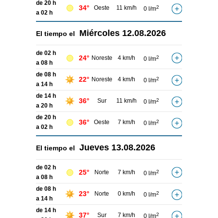
de 20 h
34°
Oeste
11 km/h
2
0 l/m
a 02 h
Miércoles
12.08.2026
El tiempo el
de 02 h
24°
Noreste
4 km/h
2
0 l/m
a 08 h
de 08 h
22°
Noreste
4 km/h
2
0 l/m
a 14 h
de 14 h
36°
Sur
11 km/h
2
0 l/m
a 20 h
de 20 h
36°
Oeste
7 km/h
2
0 l/m
a 02 h
Jueves
13.08.2026
El tiempo el
de 02 h
25°
Norte
7 km/h
2
0 l/m
a 08 h
de 08 h
23°
Norte
0 km/h
2
0 l/m
a 14 h
de 14 h
37°
Sur
7 km/h
2
0 l/m