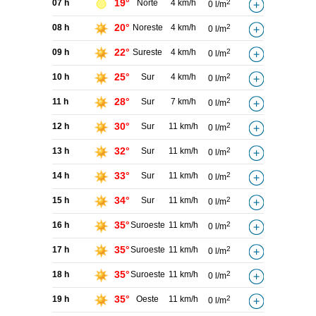
19°
07 h
Norte
4 km/h
2
0 l/m
20°
08 h
Noreste
4 km/h
2
0 l/m
22°
09 h
Sureste
4 km/h
2
0 l/m
25°
10 h
Sur
4 km/h
2
0 l/m
28°
11 h
Sur
7 km/h
2
0 l/m
30°
12 h
Sur
11 km/h
2
0 l/m
32°
13 h
Sur
11 km/h
2
0 l/m
33°
14 h
Sur
11 km/h
2
0 l/m
34°
15 h
Sur
11 km/h
2
0 l/m
35°
16 h
Suroeste
11 km/h
2
0 l/m
35°
17 h
Suroeste
11 km/h
2
0 l/m
35°
18 h
Suroeste
11 km/h
2
0 l/m
35°
19 h
Oeste
11 km/h
2
0 l/m