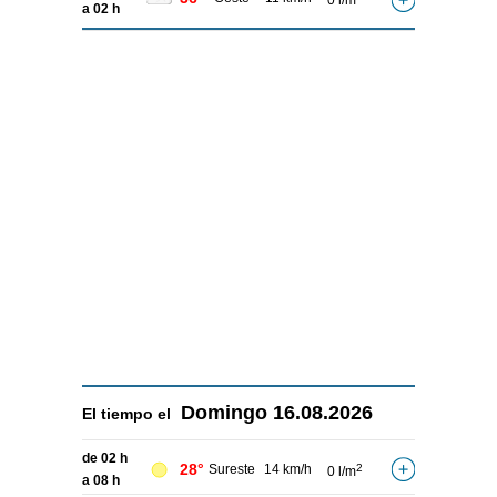
0 l/m
a 02 h
Domingo
16.08.2026
El tiempo el
de 02 h
28°
Sureste
14 km/h
2
0 l/m
a 08 h