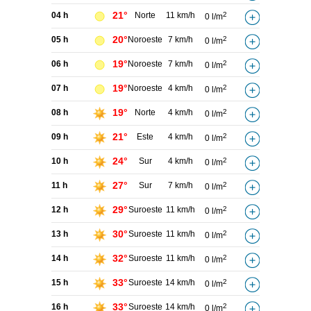
21°
04 h
Norte
11 km/h
2
0 l/m
20°
05 h
Noroeste
7 km/h
2
0 l/m
19°
06 h
Noroeste
7 km/h
2
0 l/m
19°
07 h
Noroeste
4 km/h
2
0 l/m
19°
08 h
Norte
4 km/h
2
0 l/m
21°
09 h
Este
4 km/h
2
0 l/m
24°
10 h
Sur
4 km/h
2
0 l/m
27°
11 h
Sur
7 km/h
2
0 l/m
29°
12 h
Suroeste
11 km/h
2
0 l/m
30°
13 h
Suroeste
11 km/h
2
0 l/m
32°
14 h
Suroeste
11 km/h
2
0 l/m
33°
15 h
Suroeste
14 km/h
2
0 l/m
33°
16 h
Suroeste
14 km/h
2
0 l/m