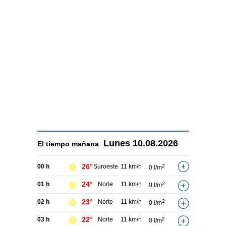
Lunes
10.08.2026
El tiempo
mañana
26°
00 h
Suroeste
11 km/h
2
0 l/m
24°
01 h
Norte
11 km/h
2
0 l/m
23°
02 h
Norte
11 km/h
2
0 l/m
22°
03 h
Norte
11 km/h
2
0 l/m