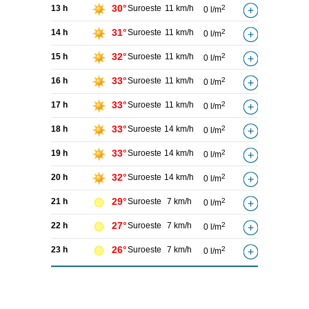
30°
13 h
Suroeste
11 km/h
2
0 l/m
31°
14 h
Suroeste
11 km/h
2
0 l/m
32°
15 h
Suroeste
11 km/h
2
0 l/m
33°
16 h
Suroeste
11 km/h
2
0 l/m
33°
17 h
Suroeste
11 km/h
2
0 l/m
33°
18 h
Suroeste
14 km/h
2
0 l/m
33°
19 h
Suroeste
14 km/h
2
0 l/m
32°
20 h
Suroeste
14 km/h
2
0 l/m
29°
21 h
Suroeste
7 km/h
2
0 l/m
27°
22 h
Suroeste
7 km/h
2
0 l/m
26°
23 h
Suroeste
7 km/h
2
0 l/m