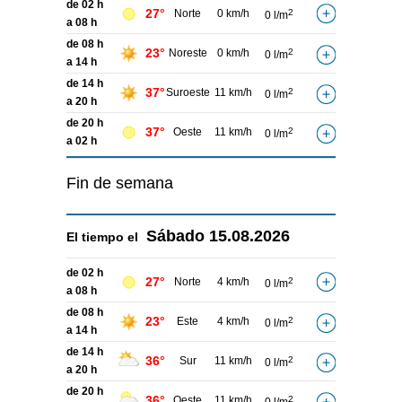
de 02 h
27°
Norte
0 km/h
2
0 l/m
a 08 h
de 08 h
23°
Noreste
0 km/h
2
0 l/m
a 14 h
de 14 h
37°
Suroeste
11 km/h
2
0 l/m
a 20 h
de 20 h
37°
Oeste
11 km/h
2
0 l/m
a 02 h
Fin de semana
Sábado
15.08.2026
El tiempo el
de 02 h
27°
Norte
4 km/h
2
0 l/m
a 08 h
de 08 h
23°
Este
4 km/h
2
0 l/m
a 14 h
de 14 h
36°
Sur
11 km/h
2
0 l/m
a 20 h
de 20 h
36°
Oeste
11 km/h
2