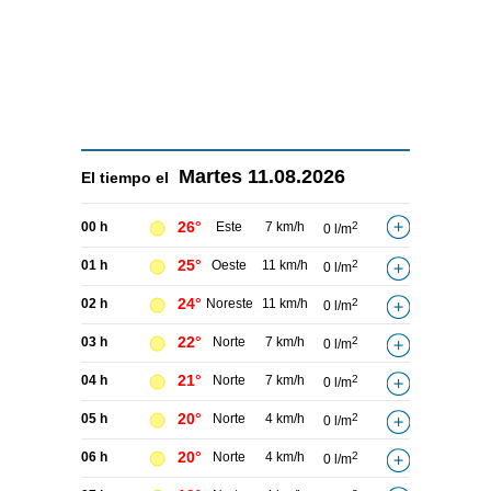
Martes
11.08.2026
El tiempo el
26°
00 h
Este
7 km/h
2
0 l/m
25°
01 h
Oeste
11 km/h
2
0 l/m
24°
02 h
Noreste
11 km/h
2
0 l/m
22°
03 h
Norte
7 km/h
2
0 l/m
21°
04 h
Norte
7 km/h
2
0 l/m
20°
05 h
Norte
4 km/h
2
0 l/m
20°
06 h
Norte
4 km/h
2
0 l/m