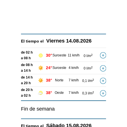
Viernes
14.08.2026
El tiempo el
de 02 h
30°
Suroeste
11 km/h
2
0 l/m
a 08 h
de 08 h
24°
Suroeste
4 km/h
2
0 l/m
a 14 h
de 14 h
38°
Norte
7 km/h
2
0,1 l/m
a 20 h
de 20 h
38°
Oeste
7 km/h
2
0,3 l/m
a 02 h
Fin de semana
Sábado
15.08.2026
El tiempo el