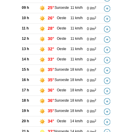
25°
09 h
Suroeste
11 km/h
2
0 l/m
26°
10 h
Oeste
11 km/h
2
0 l/m
28°
11 h
Oeste
11 km/h
2
0 l/m
30°
12 h
Oeste
11 km/h
2
0 l/m
32°
13 h
Oeste
11 km/h
2
0 l/m
33°
14 h
Oeste
11 km/h
2
0 l/m
35°
15 h
Suroeste
18 km/h
2
0 l/m
35°
16 h
Suroeste
18 km/h
2
0 l/m
36°
17 h
Oeste
18 km/h
2
0 l/m
36°
18 h
Suroeste
18 km/h
2
0 l/m
35°
19 h
Suroeste
18 km/h
2
0 l/m
34°
20 h
Oeste
14 km/h
2
0 l/m
32°
21 h
Noroeste
14 km/h
2