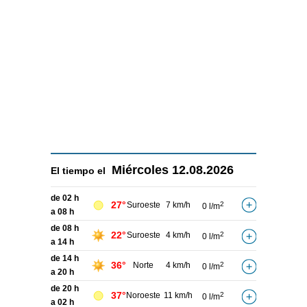
Miércoles
12.08.2026
El tiempo el
de 02 h
27°
Suroeste
7 km/h
2
0 l/m
a 08 h
de 08 h
22°
Suroeste
4 km/h
2
0 l/m
a 14 h
de 14 h
36°
Norte
4 km/h
2
0 l/m
a 20 h
de 20 h
37°
Noroeste
11 km/h
2
0 l/m
a 02 h