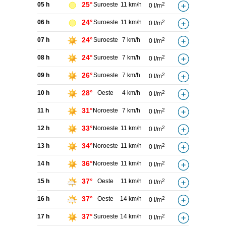
25°
05 h
Suroeste
11 km/h
2
0 l/m
24°
06 h
Suroeste
11 km/h
2
0 l/m
24°
07 h
Suroeste
7 km/h
2
0 l/m
24°
08 h
Suroeste
7 km/h
2
0 l/m
26°
09 h
Suroeste
7 km/h
2
0 l/m
28°
10 h
Oeste
4 km/h
2
0 l/m
31°
11 h
Noroeste
7 km/h
2
0 l/m
33°
12 h
Noroeste
11 km/h
2
0 l/m
34°
13 h
Noroeste
11 km/h
2
0 l/m
36°
14 h
Noroeste
11 km/h
2
0 l/m
37°
15 h
Oeste
11 km/h
2
0 l/m
37°
16 h
Oeste
14 km/h
2
0 l/m
37°
17 h
Suroeste
14 km/h
2
0 l/m