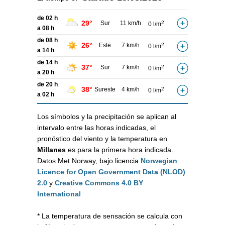
de 02 h
29°
Sur
11 km/h
2
0 l/m
a 08 h
de 08 h
26°
Este
7 km/h
2
0 l/m
a 14 h
de 14 h
37°
Sur
7 km/h
2
0 l/m
a 20 h
de 20 h
38°
Sureste
4 km/h
2
0 l/m
a 02 h
Los símbolos y la precipitación se aplican al
intervalo entre las horas indicadas, el
pronóstico del viento y la temperatura en
Millanes
es para la primera hora indicada.
Datos Met Norway, bajo licencia
Norwegian
Licence for Open Government Data (NLOD)
2.0
y
Creative Commons 4.0 BY
International
* La temperatura de sensación se calcula con