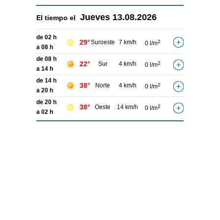
Jueves
13.08.2026
El tiempo el
de 02 h
29°
Suroeste
7 km/h
2
0 l/m
a 08 h
de 08 h
22°
Sur
4 km/h
2
0 l/m
a 14 h
de 14 h
38°
Norte
4 km/h
2
0 l/m
a 20 h
de 20 h
38°
Oeste
14 km/h
2
0 l/m
a 02 h