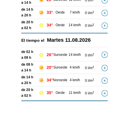
0 l/m
a 14 h
de 14 h
33°
Oeste
7 km/h
2
0 l/m
a 20 h
de 20 h
34°
Oeste
14 km/h
2
0 l/m
a 02 h
Martes
11.08.2026
El tiempo el
de 02 h
26°
Suroeste
14 km/h
2
0 l/m
a 08 h
de 08 h
20°
Suroeste
4 km/h
2
0 l/m
a 14 h
de 14 h
34°
Noroeste
4 km/h
2
0 l/m
a 20 h
de 20 h
35°
Oeste
11 km/h
2
0 l/m
a 02 h