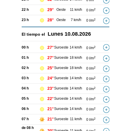
0 l/m
29°
22 h
Oeste
11 km/h
2
0 l/m
28°
23 h
Oeste
7 km/h
2
0 l/m
Lunes
10.08.2026
El tiempo el
27°
00 h
Suroeste
14 km/h
2
0 l/m
27°
01 h
Suroeste
18 km/h
2
0 l/m
25°
02 h
Suroeste
18 km/h
2
0 l/m
24°
03 h
Suroeste
14 km/h
2
0 l/m
23°
04 h
Suroeste
14 km/h
2
0 l/m
22°
05 h
Suroeste
14 km/h
2
0 l/m
21°
06 h
Suroeste
14 km/h
2
0 l/m
21°
07 h
Suroeste
11 km/h
2
0 l/m
de 08 h
20°
Suroeste
11 km/h
2