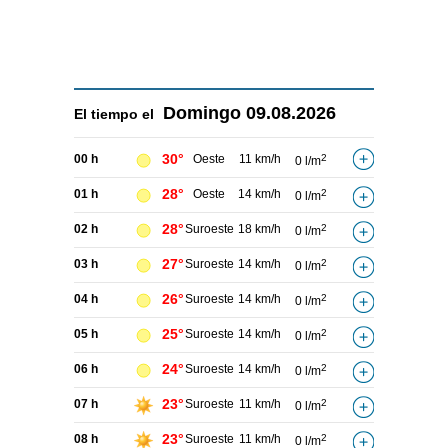
Domingo
09.08.2026
El tiempo el
30°
00 h
Oeste
11 km/h
2
0 l/m
28°
01 h
Oeste
14 km/h
2
0 l/m
28°
02 h
Suroeste
18 km/h
2
0 l/m
27°
03 h
Suroeste
14 km/h
2
0 l/m
26°
04 h
Suroeste
14 km/h
2
0 l/m
25°
05 h
Suroeste
14 km/h
2
0 l/m
24°
06 h
Suroeste
14 km/h
2
0 l/m
23°
07 h
Suroeste
11 km/h
2
0 l/m
23°
08 h
Suroeste
11 km/h
2
0 l/m