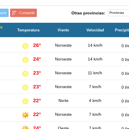
Otras provincias:
arte
Comparte
de
Temperatura
Viento
Velocidad
Precipi
26°
Noroeste
14 km/h
0 l/
24°
Noroeste
14 km/h
0 l/
23°
Noroeste
11 km/h
0 l/
23°
Noroeste
7 km/h
0 l/
22°
Norte
4 km/h
0 l/
22°
Noroeste
7 km/h
0 l/
24°
Oeste
7 km/h
0 l/