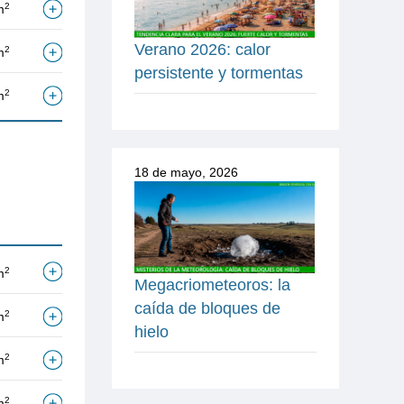
2
m
Verano 2026: calor
2
m
persistente y tormentas
2
m
18 de mayo, 2026
2
m
Megacriometeoros: la
caída de bloques de
2
m
hielo
2
m
2
m