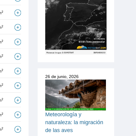
2
m
2
m
2
m
2
m
2
m
26 de junio, 2026
2
m
2
m
Meteorología y
2
m
naturaleza: la migración
2
m
de las aves