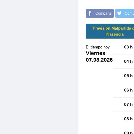
Comparte
Comp
Previsión Malpartida 
Plasencia
03 h
El tiempo hoy
Viernes
07.08.2026
04 h
05 h
06 h
07 h
08 h
09 h