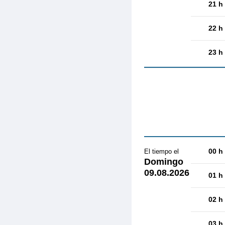
21 h
22 h
23 h
00 h
El tiempo el
Domingo
09.08.2026
01 h
02 h
03 h