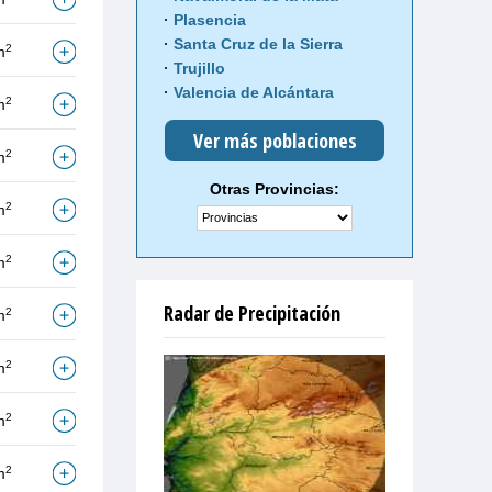
Plasencia
Santa Cruz de la Sierra
2
m
Trujillo
Valencia de Alcántara
2
m
Ver más poblaciones
2
m
Otras Provincias:
2
m
2
m
Radar de Precipitación
2
m
2
m
2
m
2
m