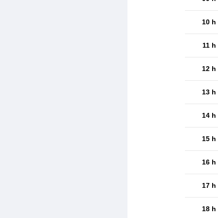
10 h
11 h
12 h
13 h
14 h
15 h
16 h
17 h
18 h