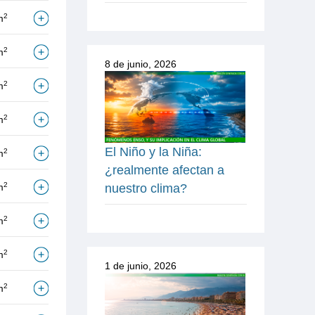
2
m
2
m
8 de junio, 2026
2
m
2
m
El Niño y la Niña:
2
m
¿realmente afectan a
2
m
nuestro clima?
2
m
2
m
1 de junio, 2026
2
m