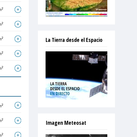
2
m
2
m
2
La Tierra desde el Espacio
m
2
m
2
m
2
m
2
m
Imagen Meteosat
2
m