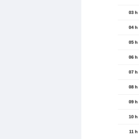
03 h
04 h
05 h
06 h
07 h
08 h
09 h
10 h
11 h