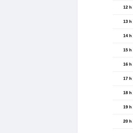
12 h
13 h
14 h
15 h
16 h
17 h
18 h
19 h
20 h