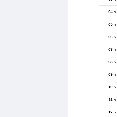
04 h
05 h
06 h
07 h
08 h
09 h
10 h
11 h
12 h