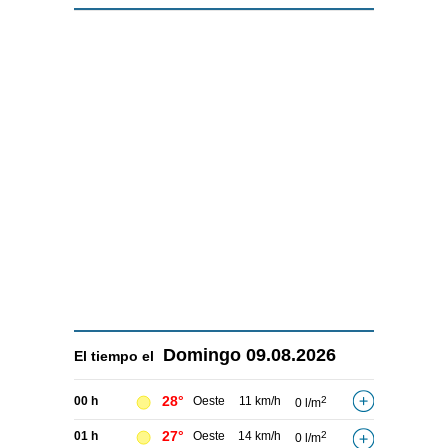
Domingo
09.08.2026
El tiempo el
28°
00 h
Oeste
11 km/h
2
0 l/m
27°
01 h
Oeste
14 km/h
2
0 l/m