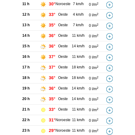
30°
11 h
Noroeste
7 km/h
2
0 l/m
33°
12 h
Oeste
4 km/h
2
0 l/m
35°
13 h
Oeste
7 km/h
2
0 l/m
36°
14 h
Oeste
11 km/h
2
0 l/m
36°
15 h
Oeste
14 km/h
2
0 l/m
37°
16 h
Oeste
11 km/h
2
0 l/m
37°
17 h
Oeste
18 km/h
2
0 l/m
36°
18 h
Oeste
18 km/h
2
0 l/m
36°
19 h
Oeste
14 km/h
2
0 l/m
35°
20 h
Oeste
14 km/h
2
0 l/m
33°
21 h
Oeste
11 km/h
2
0 l/m
31°
22 h
Noroeste
11 km/h
2
0 l/m
29°
23 h
Noroeste
11 km/h
2
0 l/m