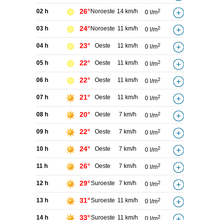
26°
02 h
Noroeste
14 km/h
2
0 l/m
24°
03 h
Noroeste
11 km/h
2
0 l/m
23°
04 h
Oeste
11 km/h
2
0 l/m
22°
05 h
Oeste
11 km/h
2
0 l/m
22°
06 h
Oeste
11 km/h
2
0 l/m
21°
07 h
Oeste
11 km/h
2
0 l/m
20°
08 h
Oeste
7 km/h
2
0 l/m
22°
09 h
Oeste
7 km/h
2
0 l/m
24°
10 h
Oeste
7 km/h
2
0 l/m
26°
11 h
Oeste
7 km/h
2
0 l/m
29°
12 h
Suroeste
7 km/h
2
0 l/m
31°
13 h
Suroeste
11 km/h
2
0 l/m
33°
14 h
Suroeste
11 km/h
2
0 l/m