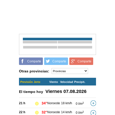
Comparte
Comparte
Comparte
Otras provincias:
Previsión Jerte
Viento
Velocidad
Precipit.
Viernes
07.08.2026
El tiempo hoy
34°
21 h
Noroeste
18 km/h
2
0 l/m
32°
22 h
Noroeste
14 km/h
2
0 l/m