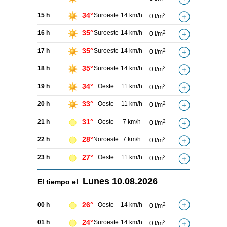
34°
15 h
Suroeste
14 km/h
2
0 l/m
35°
16 h
Suroeste
14 km/h
2
0 l/m
35°
17 h
Suroeste
14 km/h
2
0 l/m
35°
18 h
Suroeste
14 km/h
2
0 l/m
34°
19 h
Oeste
11 km/h
2
0 l/m
33°
20 h
Oeste
11 km/h
2
0 l/m
31°
21 h
Oeste
7 km/h
2
0 l/m
28°
22 h
Noroeste
7 km/h
2
0 l/m
27°
23 h
Oeste
11 km/h
2
0 l/m
Lunes
10.08.2026
El tiempo el
26°
00 h
Oeste
14 km/h
2
0 l/m
24°
01 h
Suroeste
14 km/h
2
0 l/m