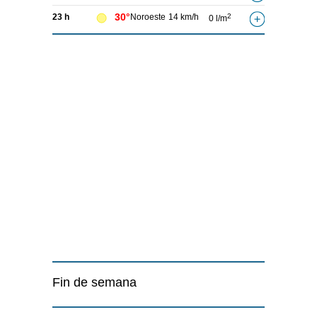
30°
23 h
Noroeste
14 km/h
2
0 l/m
Fin de semana