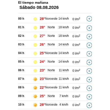
El tiempo
mañana
Sábado
08.08.2026
28°
00 h
Noroeste
14 km/h
2
0 l/m
28°
01 h
Norte
18 km/h
2
0 l/m
27°
02 h
Norte
18 km/h
2
0 l/m
26°
03 h
Norte
14 km/h
2
0 l/m
25°
04 h
Noroeste
14 km/h
2
0 l/m
24°
05 h
Norte
14 km/h
2
0 l/m
23°
06 h
Norte
11 km/h
2
0 l/m
23°
07 h
Noroeste
11 km/h
2
0 l/m
22°
08 h
Noroeste
11 km/h
2
0 l/m
25°
09 h
Norte
7 km/h
2
0 l/m
28°
10 h
Noroeste
4 km/h
2
0 l/m