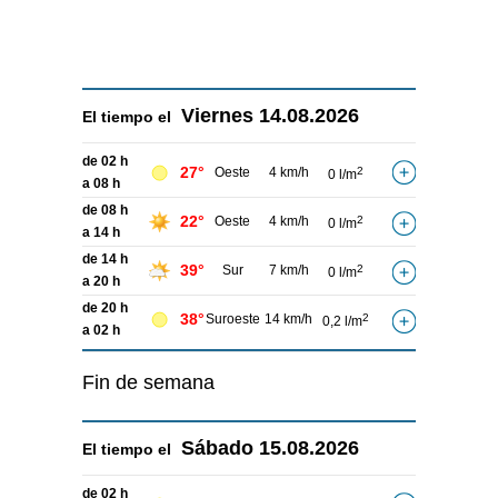
Viernes
14.08.2026
El tiempo el
de 02 h
27°
Oeste
4 km/h
2
0 l/m
a 08 h
de 08 h
22°
Oeste
4 km/h
2
0 l/m
a 14 h
de 14 h
39°
Sur
7 km/h
2
0 l/m
a 20 h
de 20 h
38°
Suroeste
14 km/h
2
0,2 l/m
a 02 h
Fin de semana
Sábado
15.08.2026
El tiempo el
de 02 h