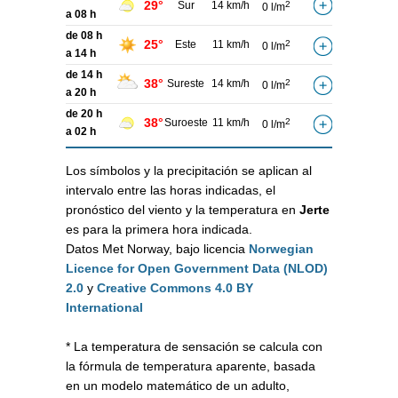
29°
Sur
14 km/h
2
0 l/m
a 08 h
de 08 h
25°
Este
11 km/h
2
0 l/m
a 14 h
de 14 h
38°
Sureste
14 km/h
2
0 l/m
a 20 h
de 20 h
38°
Suroeste
11 km/h
2
0 l/m
a 02 h
Los símbolos y la precipitación se aplican al
intervalo entre las horas indicadas, el
pronóstico del viento y la temperatura en
Jerte
es para la primera hora indicada.
Datos Met Norway, bajo licencia
Norwegian
Licence for Open Government Data (NLOD)
2.0
y
Creative Commons 4.0 BY
International
* La temperatura de sensación se calcula con
la fórmula de temperatura aparente, basada
en un modelo matemático de un adulto,