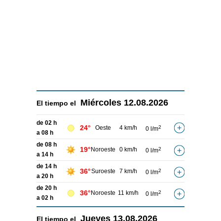
Miércoles
12.08.2026
El tiempo el
de 02 h
24°
Oeste
4 km/h
2
0 l/m
a 08 h
de 08 h
19°
Noroeste
0 km/h
2
0 l/m
a 14 h
de 14 h
36°
Suroeste
7 km/h
2
0 l/m
a 20 h
de 20 h
36°
Noroeste
11 km/h
2
0 l/m
a 02 h
Jueves
13.08.2026
El tiempo el