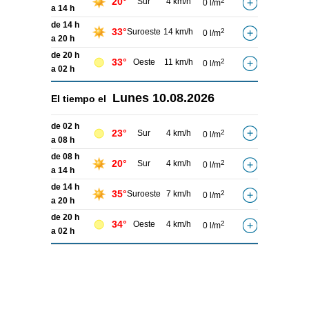
20°
Sur
4 km/h
2
0 l/m
a 14 h
de 14 h
33°
Suroeste
14 km/h
2
0 l/m
a 20 h
de 20 h
33°
Oeste
11 km/h
2
0 l/m
a 02 h
Lunes
10.08.2026
El tiempo el
de 02 h
23°
Sur
4 km/h
2
0 l/m
a 08 h
de 08 h
20°
Sur
4 km/h
2
0 l/m
a 14 h
de 14 h
35°
Suroeste
7 km/h
2
0 l/m
a 20 h
de 20 h
34°
Oeste
4 km/h
2
0 l/m
a 02 h