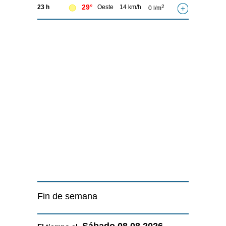
29°
23 h
Oeste
14 km/h
2
0 l/m
Fin de semana