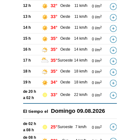
32°
12 h
Oeste
11 km/h
2
0 l/m
33°
13 h
Oeste
11 km/h
2
0 l/m
34°
14 h
Oeste
11 km/h
2
0 l/m
35°
15 h
Oeste
14 km/h
2
0 l/m
35°
16 h
Oeste
14 km/h
2
0 l/m
35°
17 h
Suroeste
14 km/h
2
0 l/m
35°
18 h
Oeste
18 km/h
2
0 l/m
34°
19 h
Oeste
18 km/h
2
0 l/m
de 20 h
33°
Oeste
22 km/h
2
0 l/m
a 02 h
Domingo
09.08.2026
El tiempo el
de 02 h
25°
Suroeste
7 km/h
2
0 l/m
a 08 h
de 08 h