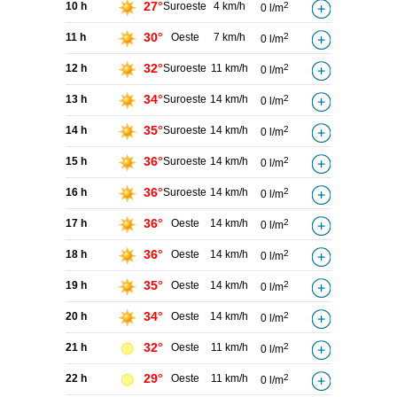
27°
10 h
Suroeste
4 km/h
2
0 l/m
30°
11 h
Oeste
7 km/h
2
0 l/m
32°
12 h
Suroeste
11 km/h
2
0 l/m
34°
13 h
Suroeste
14 km/h
2
0 l/m
35°
14 h
Suroeste
14 km/h
2
0 l/m
36°
15 h
Suroeste
14 km/h
2
0 l/m
36°
16 h
Suroeste
14 km/h
2
0 l/m
36°
17 h
Oeste
14 km/h
2
0 l/m
36°
18 h
Oeste
14 km/h
2
0 l/m
35°
19 h
Oeste
14 km/h
2
0 l/m
34°
20 h
Oeste
14 km/h
2
0 l/m
32°
21 h
Oeste
11 km/h
2
0 l/m
29°
22 h
Oeste
11 km/h
2
0 l/m