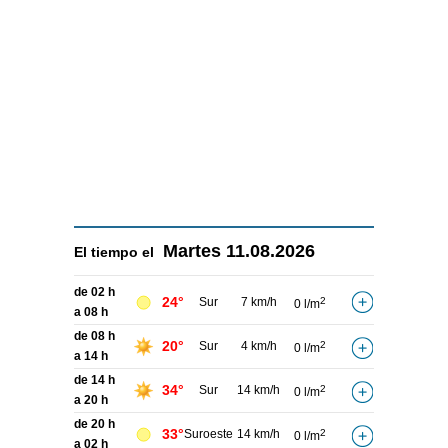
Martes
11.08.2026
El tiempo el
de 02 h
24°
Sur
7 km/h
2
0 l/m
a 08 h
de 08 h
20°
Sur
4 km/h
2
0 l/m
a 14 h
de 14 h
34°
Sur
14 km/h
2
0 l/m
a 20 h
de 20 h
33°
Suroeste
14 km/h
2
0 l/m
a 02 h