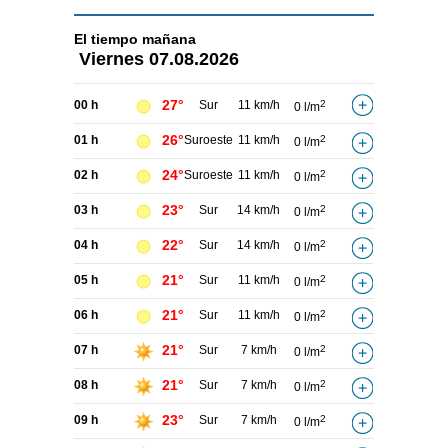
El tiempo
mañana
Viernes
07.08.2026
27°
00 h
Sur
11 km/h
2
0 l/m
26°
01 h
Suroeste
11 km/h
2
0 l/m
24°
02 h
Suroeste
11 km/h
2
0 l/m
23°
03 h
Sur
14 km/h
2
0 l/m
22°
04 h
Sur
14 km/h
2
0 l/m
21°
05 h
Sur
11 km/h
2
0 l/m
21°
06 h
Sur
11 km/h
2
0 l/m
21°
07 h
Sur
7 km/h
2
0 l/m
21°
08 h
Sur
7 km/h
2
0 l/m
23°
09 h
Sur
7 km/h
2
0 l/m