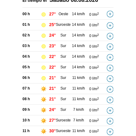
Sábado
08.08.2026
El tiempo el
27°
00 h
Oeste
14 km/h
2
0 l/m
25°
01 h
Suroeste
14 km/h
2
0 l/m
24°
02 h
Sur
14 km/h
2
0 l/m
23°
03 h
Sur
14 km/h
2
0 l/m
22°
04 h
Sur
14 km/h
2
0 l/m
22°
05 h
Sur
14 km/h
2
0 l/m
21°
06 h
Sur
11 km/h
2
0 l/m
21°
07 h
Sur
11 km/h
2
0 l/m
21°
08 h
Sur
11 km/h
2
0 l/m
24°
09 h
Sur
7 km/h
2
0 l/m
27°
10 h
Suroeste
7 km/h
2
0 l/m
30°
11 h
Suroeste
11 km/h
2
0 l/m