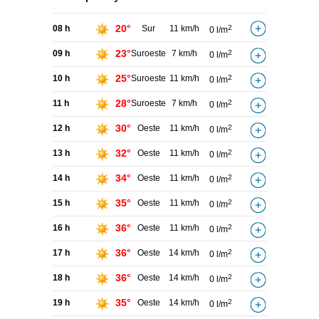
20°
08 h
Sur
11 km/h
2
0 l/m
23°
09 h
Suroeste
7 km/h
2
0 l/m
25°
10 h
Suroeste
11 km/h
2
0 l/m
28°
11 h
Suroeste
7 km/h
2
0 l/m
30°
12 h
Oeste
11 km/h
2
0 l/m
32°
13 h
Oeste
11 km/h
2
0 l/m
34°
14 h
Oeste
11 km/h
2
0 l/m
35°
15 h
Oeste
11 km/h
2
0 l/m
36°
16 h
Oeste
11 km/h
2
0 l/m
36°
17 h
Oeste
14 km/h
2
0 l/m
36°
18 h
Oeste
14 km/h
2
0 l/m
35°
19 h
Oeste
14 km/h
2
0 l/m