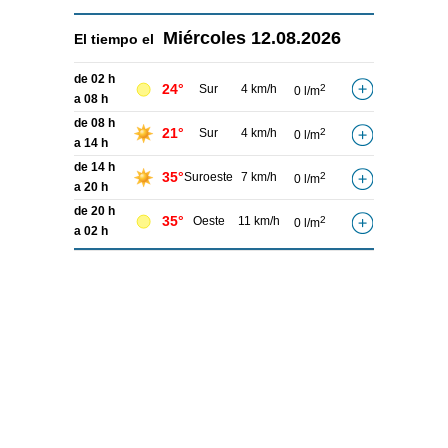
Miércoles
12.08.2026
El tiempo el
de 02 h
24°
Sur
4 km/h
2
0 l/m
a 08 h
de 08 h
21°
Sur
4 km/h
2
0 l/m
a 14 h
de 14 h
35°
Suroeste
7 km/h
2
0 l/m
a 20 h
de 20 h
35°
Oeste
11 km/h
2
0 l/m
a 02 h