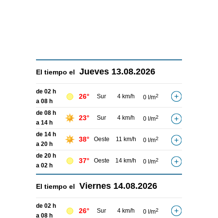
Jueves
13.08.2026
El tiempo el
de 02 h
26°
Sur
4 km/h
2
0 l/m
a 08 h
de 08 h
23°
Sur
4 km/h
2
0 l/m
a 14 h
de 14 h
38°
Oeste
11 km/h
2
0 l/m
a 20 h
de 20 h
37°
Oeste
14 km/h
2
0 l/m
a 02 h
Viernes
14.08.2026
El tiempo el
de 02 h
26°
Sur
4 km/h
2
0 l/m
a 08 h