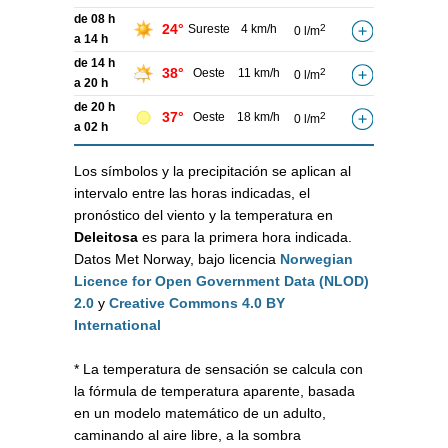
de 08 h
24°
Sureste
4 km/h
2
0 l/m
a 14 h
de 14 h
38°
Oeste
11 km/h
2
0 l/m
a 20 h
de 20 h
37°
Oeste
18 km/h
2
0 l/m
a 02 h
Los símbolos y la precipitación se aplican al
intervalo entre las horas indicadas, el
pronóstico del viento y la temperatura en
Deleitosa
es para la primera hora indicada.
Datos Met Norway, bajo licencia
Norwegian
Licence for Open Government Data (NLOD)
2.0
y
Creative Commons 4.0 BY
International
* La temperatura de sensación se calcula con
la fórmula de temperatura aparente, basada
en un modelo matemático de un adulto,
caminando al aire libre, a la sombra