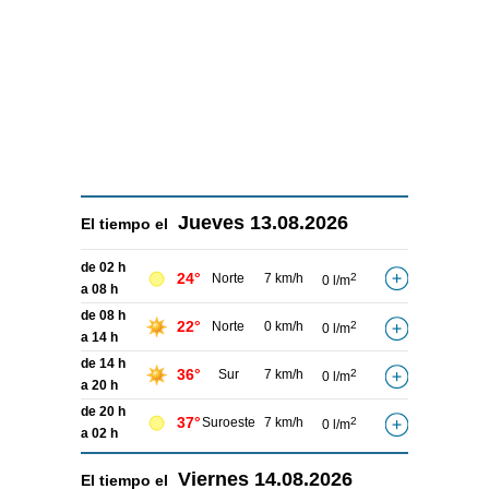
Jueves
13.08.2026
El tiempo el
de 02 h
24°
Norte
7 km/h
2
0 l/m
a 08 h
de 08 h
22°
Norte
0 km/h
2
0 l/m
a 14 h
de 14 h
36°
Sur
7 km/h
2
0 l/m
a 20 h
de 20 h
37°
Suroeste
7 km/h
2
0 l/m
a 02 h
Viernes
14.08.2026
El tiempo el