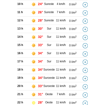
24°
10 h
Sureste
4 km/h
2
0 l/m
26°
11 h
Sureste
7 km/h
2
0 l/m
28°
12 h
Sureste
11 km/h
2
0 l/m
30°
13 h
Sur
11 km/h
2
0 l/m
32°
14 h
Sur
11 km/h
2
0 l/m
33°
15 h
Sur
11 km/h
2
0 l/m
34°
16 h
Sur
11 km/h
2
0 l/m
34°
17 h
Sur
11 km/h
2
0 l/m
34°
18 h
Suroeste
11 km/h
2
0 l/m
34°
19 h
Suroeste
11 km/h
2
0 l/m
33°
20 h
Suroeste
11 km/h
2
0 l/m
31°
21 h
Oeste
7 km/h
2
0 l/m
28°
22 h
Oeste
11 km/h
2
0 l/m