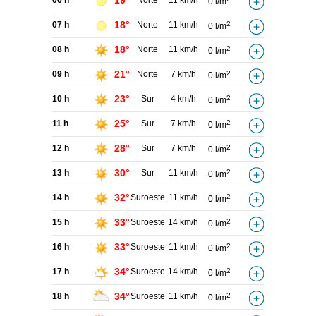
19°
06 h
Norte
11 km/h
0 l/m
18°
07 h
Norte
11 km/h
2
0 l/m
18°
08 h
Norte
11 km/h
2
0 l/m
21°
09 h
Norte
7 km/h
2
0 l/m
23°
10 h
Sur
4 km/h
2
0 l/m
25°
11 h
Sur
7 km/h
2
0 l/m
28°
12 h
Sur
7 km/h
2
0 l/m
30°
13 h
Sur
11 km/h
2
0 l/m
32°
14 h
Suroeste
11 km/h
2
0 l/m
33°
15 h
Suroeste
14 km/h
2
0 l/m
33°
16 h
Suroeste
11 km/h
2
0 l/m
34°
17 h
Suroeste
14 km/h
2
0 l/m
34°
18 h
Suroeste
11 km/h
2
0 l/m