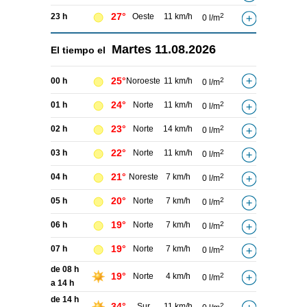
27°
23 h
Oeste
11 km/h
2
0 l/m
Martes
11.08.2026
El tiempo el
25°
00 h
Noroeste
11 km/h
2
0 l/m
24°
01 h
Norte
11 km/h
2
0 l/m
23°
02 h
Norte
14 km/h
2
0 l/m
22°
03 h
Norte
11 km/h
2
0 l/m
21°
04 h
Noreste
7 km/h
2
0 l/m
20°
05 h
Norte
7 km/h
2
0 l/m
19°
06 h
Norte
7 km/h
2
0 l/m
19°
07 h
Norte
7 km/h
2
0 l/m
de 08 h
19°
Norte
4 km/h
2
0 l/m
a 14 h
de 14 h
34°
Sur
11 km/h
2