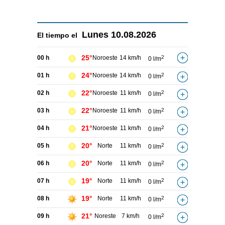
Lunes
10.08.2026
El tiempo el
25°
00 h
Noroeste
14 km/h
2
0 l/m
24°
01 h
Noroeste
14 km/h
2
0 l/m
22°
02 h
Noroeste
11 km/h
2
0 l/m
22°
03 h
Noroeste
11 km/h
2
0 l/m
21°
04 h
Noroeste
11 km/h
2
0 l/m
20°
05 h
Norte
11 km/h
2
0 l/m
20°
06 h
Norte
11 km/h
2
0 l/m
19°
07 h
Norte
11 km/h
2
0 l/m
19°
08 h
Norte
11 km/h
2
0 l/m
21°
09 h
Noreste
7 km/h
2
0 l/m