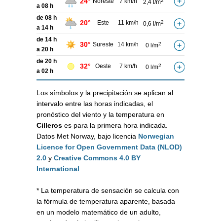
24°
Noreste
7 km/h
2
2,4 l/m
a 08 h
de 08 h
20°
Este
11 km/h
2
0,6 l/m
a 14 h
de 14 h
30°
Sureste
14 km/h
2
0 l/m
a 20 h
de 20 h
32°
Oeste
7 km/h
2
0 l/m
a 02 h
Los símbolos y la precipitación se aplican al
intervalo entre las horas indicadas, el
pronóstico del viento y la temperatura en
Cilleros
es para la primera hora indicada.
Datos Met Norway, bajo licencia
Norwegian
Licence for Open Government Data (NLOD)
2.0
y
Creative Commons 4.0 BY
International
* La temperatura de sensación se calcula con
la fórmula de temperatura aparente, basada
en un modelo matemático de un adulto,