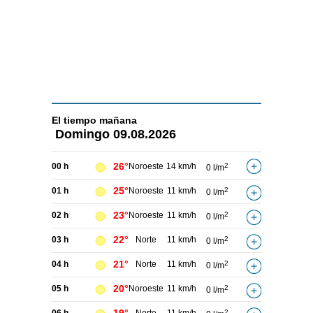
El tiempo
mañana
Domingo
09.08.2026
26°
00 h
Noroeste
14 km/h
2
0 l/m
25°
01 h
Noroeste
11 km/h
2
0 l/m
23°
02 h
Noroeste
11 km/h
2
0 l/m
22°
03 h
Norte
11 km/h
2
0 l/m
21°
04 h
Norte
11 km/h
2
0 l/m
20°
05 h
Noroeste
11 km/h
2
0 l/m
2