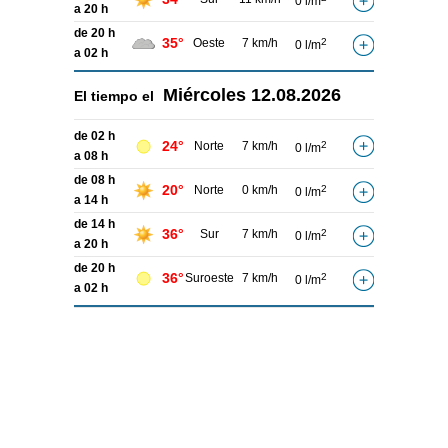
0 l/m
a 20 h
de 20 h
35°
Oeste
7 km/h
2
0 l/m
a 02 h
Miércoles
12.08.2026
El tiempo el
de 02 h
24°
Norte
7 km/h
2
0 l/m
a 08 h
de 08 h
20°
Norte
0 km/h
2
0 l/m
a 14 h
de 14 h
36°
Sur
7 km/h
2
0 l/m
a 20 h
de 20 h
36°
Suroeste
7 km/h
2
0 l/m
a 02 h