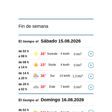
Fin de semana
Sábado
15.08.2026
El tiempo el
de 02 h
26°
Sureste
4 km/h
2
0 l/m
a 08 h
de 08 h
23°
Norte
4 km/h
2
0 l/m
a 14 h
de 14 h
36°
Sur
14 km/h
2
1,3 l/m
a 20 h
de 20 h
30°
Este
7 km/h
2
0 l/m
a 02 h
Domingo
16.08.2026
El tiempo el
de 02 h