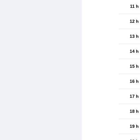
11 h
12 h
13 h
14 h
15 h
16 h
17 h
18 h
19 h