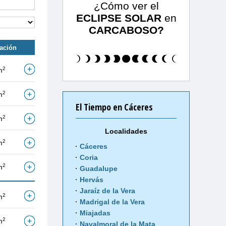
¿Cómo ver el
ECLIPSE SOLAR
en
CARCABOSO?
tación
2
m
2
m
El Tiempo en Cáceres
2
m
Localidades
2
m
Cáceres
Coria
2
m
Guadalupe
Hervás
Jaraíz de la Vera
2
m
Madrigal de la Vera
Miajadas
2
m
Navalmoral de la Mata