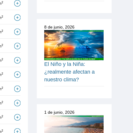
2
m
2
m
8 de junio, 2026
2
m
2
m
2
m
El Niño y la Niña:
¿realmente afectan a
2
m
nuestro clima?
2
m
2
m
1 de junio, 2026
2
m
2
m