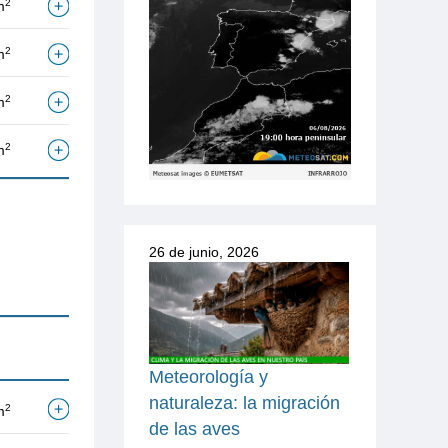
2
m
2
m
2
m
2
m
26 de junio, 2026
Meteorología y
naturaleza: la migración
2
m
de las aves