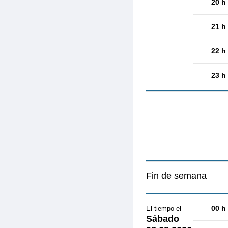
20 h
21 h
22 h
23 h
Fin de semana
00 h
El tiempo el
Sábado