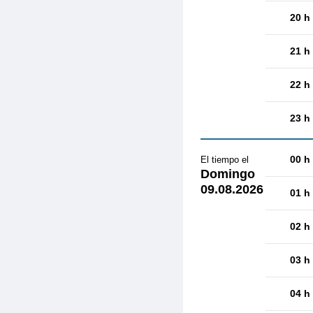
20 h
21 h
22 h
23 h
00 h
El tiempo el
Domingo
09.08.2026
01 h
02 h
03 h
04 h