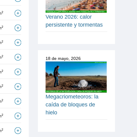
2
m
Verano 2026: calor
persistente y tormentas
2
m
2
m
2
m
18 de mayo, 2026
2
m
2
m
Megacriometeoros: la
2
m
caída de bloques de
hielo
2
m
2
m