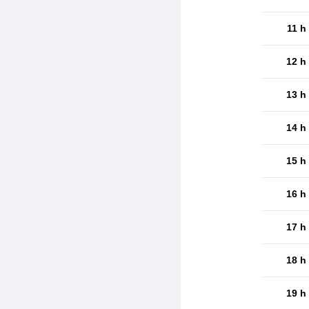
11 h
12 h
13 h
14 h
15 h
16 h
17 h
18 h
19 h