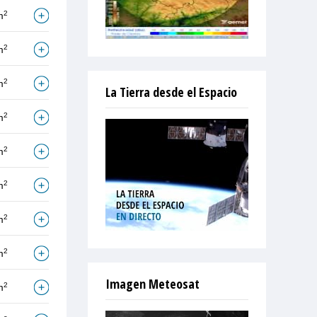
2
m
2
m
2
m
La Tierra desde el Espacio
2
m
2
m
2
m
2
m
2
m
Imagen Meteosat
2
m