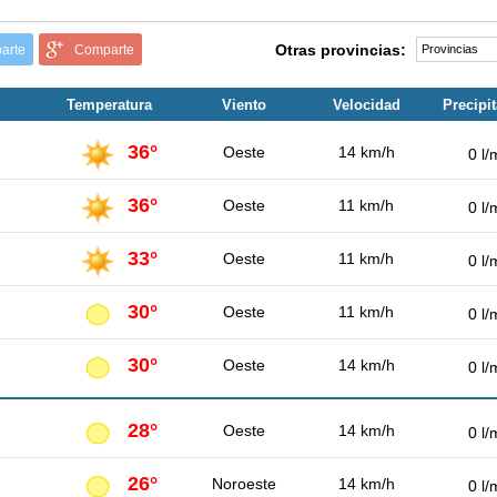
Otras provincias:
arte
Comparte
Temperatura
Viento
Velocidad
Precipi
36°
Oeste
14 km/h
0 l/
36°
Oeste
11 km/h
0 l/
33°
Oeste
11 km/h
0 l/
30°
Oeste
11 km/h
0 l/
30°
Oeste
14 km/h
0 l/
28°
Oeste
14 km/h
0 l/
26°
Noroeste
14 km/h
0 l/