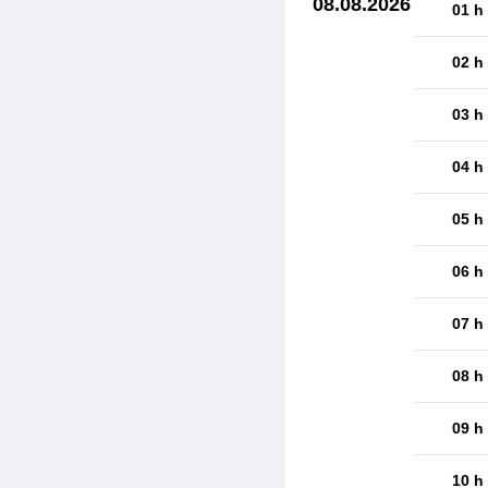
08.08.2026
01 h
02 h
03 h
04 h
05 h
06 h
07 h
08 h
09 h
10 h