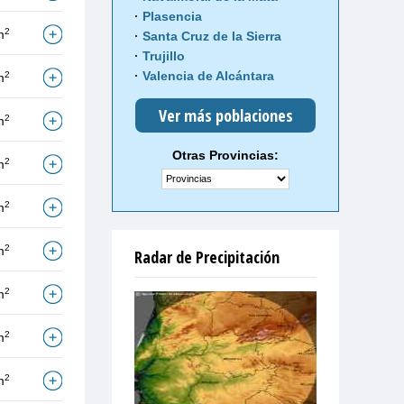
Plasencia
2
m
Santa Cruz de la Sierra
Trujillo
Valencia de Alcántara
2
m
Ver más poblaciones
2
m
Otras Provincias:
2
m
2
m
2
m
Radar de Precipitación
2
m
2
m
2
m