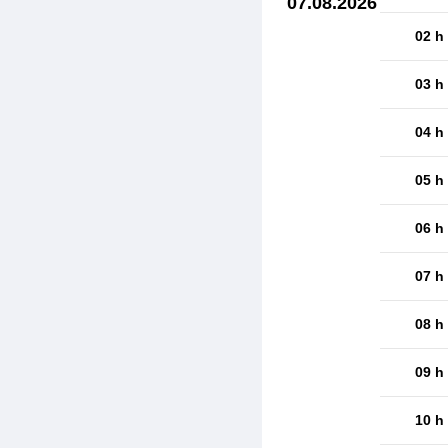
07.08.2026
02 h
03 h
04 h
05 h
06 h
07 h
08 h
09 h
10 h