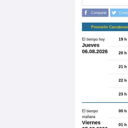
Comparte
Comp
Previsión Carcaboso
19 h
El tiempo hoy
Jueves
06.08.2026
20 h
21 h
22 h
23 h
00 h
El tiempo
mañana
Viernes
01 h