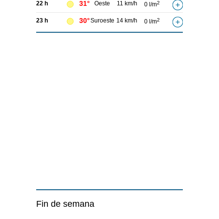
31°
22 h
Oeste
11 km/h
2
0 l/m
30°
23 h
Suroeste
14 km/h
2
0 l/m
Fin de semana