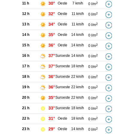
30°
11 h
Oeste
7 km/h
2
0 l/m
32°
12 h
Oeste
11 km/h
2
0 l/m
34°
13 h
Oeste
11 km/h
2
0 l/m
35°
14 h
Oeste
14 km/h
2
0 l/m
36°
15 h
Oeste
14 km/h
2
0 l/m
37°
16 h
Suroeste
14 km/h
2
0 l/m
37°
17 h
Suroeste
18 km/h
2
0 l/m
36°
18 h
Suroeste
22 km/h
2
0 l/m
36°
19 h
Suroeste
22 km/h
2
0 l/m
35°
20 h
Suroeste
22 km/h
2
0 l/m
33°
21 h
Suroeste
18 km/h
2
0 l/m
31°
22 h
Oeste
18 km/h
2
0 l/m
29°
23 h
Oeste
14 km/h
2
0 l/m