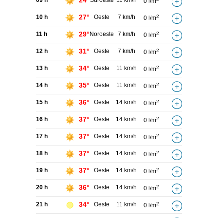
24°
09 h
Suroeste
11 km/h
0 l/m
27°
10 h
Oeste
7 km/h
2
0 l/m
29°
11 h
Noroeste
7 km/h
2
0 l/m
31°
12 h
Oeste
7 km/h
2
0 l/m
34°
13 h
Oeste
11 km/h
2
0 l/m
35°
14 h
Oeste
11 km/h
2
0 l/m
36°
15 h
Oeste
14 km/h
2
0 l/m
37°
16 h
Oeste
14 km/h
2
0 l/m
37°
17 h
Oeste
14 km/h
2
0 l/m
37°
18 h
Oeste
14 km/h
2
0 l/m
37°
19 h
Oeste
14 km/h
2
0 l/m
36°
20 h
Oeste
14 km/h
2
0 l/m
34°
21 h
Oeste
11 km/h
2
0 l/m