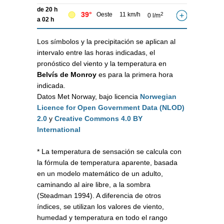
de 20 h
39°
Oeste
11 km/h
2
0 l/m
a 02 h
Los símbolos y la precipitación se aplican al
intervalo entre las horas indicadas, el
pronóstico del viento y la temperatura en
Belvís de Monroy
es para la primera hora
indicada.
Datos Met Norway, bajo licencia
Norwegian
Licence for Open Government Data (NLOD)
2.0
y
Creative Commons 4.0 BY
International
* La temperatura de sensación se calcula con
la fórmula de temperatura aparente, basada
en un modelo matemático de un adulto,
caminando al aire libre, a la sombra
(Steadman 1994). A diferencia de otros
índices, se utilizan los valores de viento,
humedad y temperatura en todo el rango