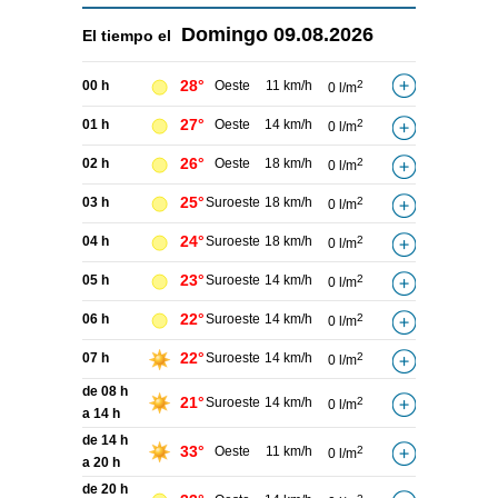
Domingo
09.08.2026
El tiempo el
28°
00 h
Oeste
11 km/h
2
0 l/m
27°
01 h
Oeste
14 km/h
2
0 l/m
26°
02 h
Oeste
18 km/h
2
0 l/m
25°
03 h
Suroeste
18 km/h
2
0 l/m
24°
04 h
Suroeste
18 km/h
2
0 l/m
23°
05 h
Suroeste
14 km/h
2
0 l/m
22°
06 h
Suroeste
14 km/h
2
0 l/m
22°
07 h
Suroeste
14 km/h
2
0 l/m
de 08 h
21°
Suroeste
14 km/h
2
0 l/m
a 14 h
de 14 h
33°
Oeste
11 km/h
2
0 l/m
a 20 h
de 20 h