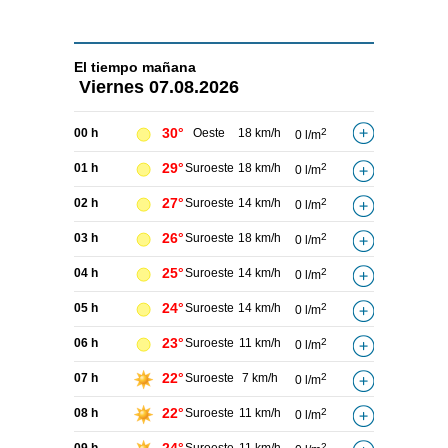
El tiempo
mañana
Viernes
07.08.2026
30°
00 h
Oeste
18 km/h
2
0 l/m
29°
01 h
Suroeste
18 km/h
2
0 l/m
27°
02 h
Suroeste
14 km/h
2
0 l/m
26°
03 h
Suroeste
18 km/h
2
0 l/m
25°
04 h
Suroeste
14 km/h
2
0 l/m
24°
05 h
Suroeste
14 km/h
2
0 l/m
23°
06 h
Suroeste
11 km/h
2
0 l/m
22°
07 h
Suroeste
7 km/h
2
0 l/m
22°
08 h
Suroeste
11 km/h
2
0 l/m
2