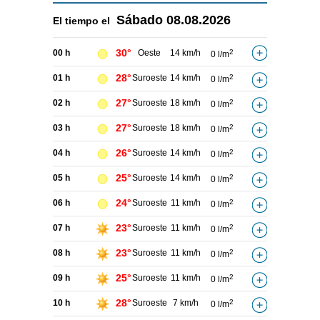
Sábado
08.08.2026
El tiempo el
30°
00 h
Oeste
14 km/h
2
0 l/m
28°
01 h
Suroeste
14 km/h
2
0 l/m
27°
02 h
Suroeste
18 km/h
2
0 l/m
27°
03 h
Suroeste
18 km/h
2
0 l/m
26°
04 h
Suroeste
14 km/h
2
0 l/m
25°
05 h
Suroeste
14 km/h
2
0 l/m
24°
06 h
Suroeste
11 km/h
2
0 l/m
23°
07 h
Suroeste
11 km/h
2
0 l/m
23°
08 h
Suroeste
11 km/h
2
0 l/m
25°
09 h
Suroeste
11 km/h
2
0 l/m
28°
10 h
Suroeste
7 km/h
2
0 l/m