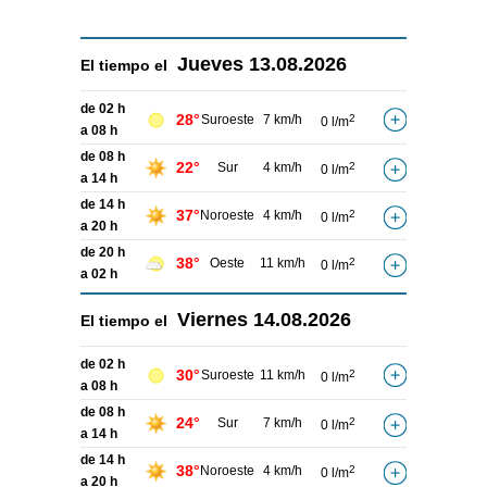
Jueves
13.08.2026
El tiempo el
de 02 h
28°
Suroeste
7 km/h
2
0 l/m
a 08 h
de 08 h
22°
Sur
4 km/h
2
0 l/m
a 14 h
de 14 h
37°
Noroeste
4 km/h
2
0 l/m
a 20 h
de 20 h
38°
Oeste
11 km/h
2
0 l/m
a 02 h
Viernes
14.08.2026
El tiempo el
de 02 h
30°
Suroeste
11 km/h
2
0 l/m
a 08 h
de 08 h
24°
Sur
7 km/h
2
0 l/m
a 14 h
de 14 h
38°
Noroeste
4 km/h
2
0 l/m
a 20 h