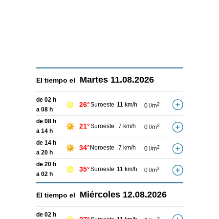
Martes
11.08.2026
El tiempo el
de 02 h
26°
Suroeste
11 km/h
2
0 l/m
a 08 h
de 08 h
21°
Suroeste
7 km/h
2
0 l/m
a 14 h
de 14 h
34°
Noroeste
7 km/h
2
0 l/m
a 20 h
de 20 h
35°
Suroeste
11 km/h
2
0 l/m
a 02 h
Miércoles
12.08.2026
El tiempo el
de 02 h
2