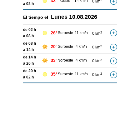
33°
Oeste
14 km/h
2
0 l/m
a 02 h
Lunes
10.08.2026
El tiempo el
de 02 h
26°
Suroeste
11 km/h
2
0 l/m
a 08 h
de 08 h
20°
Suroeste
4 km/h
2
0 l/m
a 14 h
de 14 h
33°
Noroeste
4 km/h
2
0 l/m
a 20 h
de 20 h
35°
Suroeste
11 km/h
2
0 l/m
a 02 h