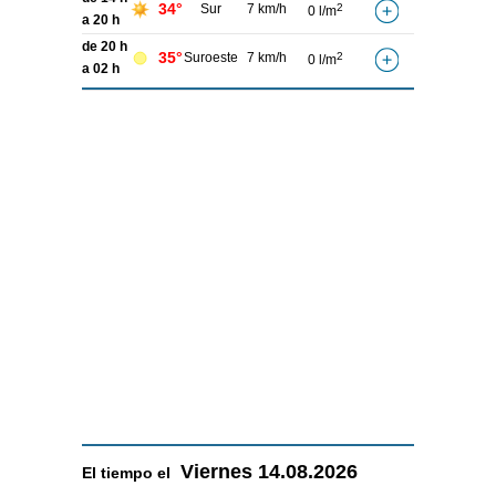
34°
Sur
7 km/h
2
0 l/m
a 20 h
de 20 h
35°
Suroeste
7 km/h
2
0 l/m
a 02 h
Viernes
14.08.2026
El tiempo el