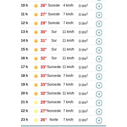
26°
10 h
Sureste
4 km/h
2
0 l/m
27°
11 h
Sureste
7 km/h
2
0 l/m
29°
12 h
Sureste
7 km/h
2
0 l/m
30°
13 h
Sur
11 km/h
2
0 l/m
31°
14 h
Sur
11 km/h
2
0 l/m
32°
15 h
Sur
11 km/h
2
0 l/m
32°
16 h
Sur
11 km/h
2
0 l/m
33°
17 h
Suroeste
11 km/h
2
0 l/m
33°
18 h
Suroeste
7 km/h
2
0 l/m
33°
19 h
Suroeste
7 km/h
2
0 l/m
32°
20 h
Suroeste
11 km/h
2
0 l/m
29°
21 h
Suroeste
7 km/h
2
0 l/m
27°
22 h
Noroeste
7 km/h
2
0 l/m
26°
23 h
Norte
7 km/h
2
0 l/m