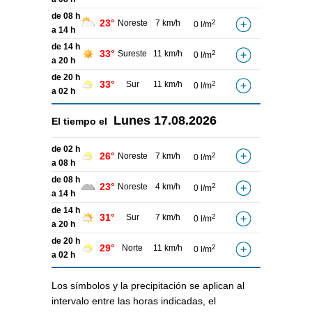
de 08 h
23°
Noreste
7 km/h
2
0 l/m
a 14 h
de 14 h
33°
Sureste
11 km/h
2
0 l/m
a 20 h
de 20 h
33°
Sur
11 km/h
2
0 l/m
a 02 h
Lunes
17.08.2026
El tiempo el
de 02 h
26°
Noreste
7 km/h
2
0 l/m
a 08 h
de 08 h
23°
Noreste
4 km/h
2
0 l/m
a 14 h
de 14 h
31°
Sur
7 km/h
2
0 l/m
a 20 h
de 20 h
29°
Norte
11 km/h
2
0 l/m
a 02 h
Los símbolos y la precipitación se aplican al
intervalo entre las horas indicadas, el