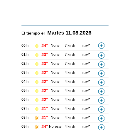
Martes
11.08.2026
El tiempo el
24°
00 h
Norte
7 km/h
2
0 l/m
23°
01 h
Norte
7 km/h
2
0 l/m
23°
02 h
Norte
7 km/h
2
0 l/m
22°
03 h
Norte
4 km/h
2
0 l/m
22°
04 h
Norte
4 km/h
2
0 l/m
22°
05 h
Norte
4 km/h
2
0 l/m
22°
06 h
Norte
4 km/h
2
0 l/m
21°
07 h
Norte
4 km/h
2
0 l/m
21°
08 h
Norte
4 km/h
2
0 l/m
24°
09 h
Noreste
4 km/h
2
0 l/m