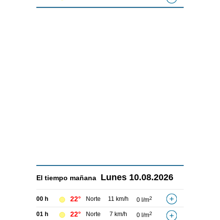
Lunes
10.08.2026
El tiempo
mañana
22°
00 h
Norte
11 km/h
2
0 l/m
22°
01 h
Norte
7 km/h
2
0 l/m