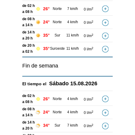
de 02 h
26°
Norte
7 km/h
2
0 l/m
a 08 h
de 08 h
24°
Norte
4 km/h
2
0 l/m
a 14 h
de 14 h
35°
Sur
11 km/h
2
0 l/m
a 20 h
de 20 h
35°
Suroeste
11 km/h
2
0 l/m
a 02 h
Fin de semana
Sábado
15.08.2026
El tiempo el
de 02 h
26°
Norte
4 km/h
2
0 l/m
a 08 h
de 08 h
24°
Norte
4 km/h
2
0 l/m
a 14 h
de 14 h
34°
Sur
7 km/h
2
0 l/m
a 20 h