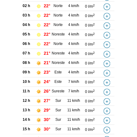
22°
02 h
Norte
4 km/h
2
0 l/m
22°
03 h
Norte
4 km/h
2
0 l/m
22°
04 h
Norte
4 km/h
2
0 l/m
22°
05 h
Noreste
4 km/h
2
0 l/m
22°
06 h
Norte
4 km/h
2
0 l/m
21°
07 h
Noreste
4 km/h
2
0 l/m
21°
08 h
Noreste
4 km/h
2
0 l/m
23°
09 h
Este
4 km/h
2
0 l/m
24°
10 h
Este
7 km/h
2
0 l/m
26°
11 h
Sureste
7 km/h
2
0 l/m
27°
12 h
Sur
11 km/h
2
0 l/m
29°
13 h
Sur
11 km/h
2
0 l/m
30°
14 h
Sur
11 km/h
2
0 l/m
30°
15 h
Sur
11 km/h
2
0 l/m