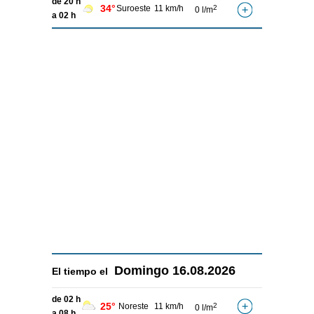
de 20 h
34°
Suroeste
11 km/h
2
0 l/m
a 02 h
Domingo
16.08.2026
El tiempo el
de 02 h
25°
Noreste
11 km/h
2
0 l/m
a 08 h