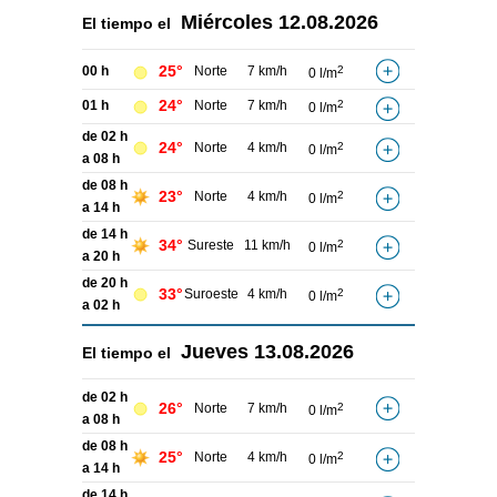
Miércoles
12.08.2026
El tiempo el
25°
00 h
Norte
7 km/h
2
0 l/m
24°
01 h
Norte
7 km/h
2
0 l/m
de 02 h
24°
Norte
4 km/h
2
0 l/m
a 08 h
de 08 h
23°
Norte
4 km/h
2
0 l/m
a 14 h
de 14 h
34°
Sureste
11 km/h
2
0 l/m
a 20 h
de 20 h
33°
Suroeste
4 km/h
2
0 l/m
a 02 h
Jueves
13.08.2026
El tiempo el
de 02 h
26°
Norte
7 km/h
2
0 l/m
a 08 h
de 08 h
25°
Norte
4 km/h
2
0 l/m
a 14 h
de 14 h