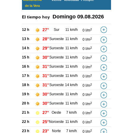
de la Vera
Domingo
09.08.2026
El tiempo hoy
27°
12 h
Sur
11 km/h
2
0 l/m
28°
13 h
Suroeste
11 km/h
2
0 l/m
29°
14 h
Suroeste
11 km/h
2
0 l/m
30°
15 h
Suroeste
11 km/h
2
0 l/m
31°
16 h
Suroeste
11 km/h
2
0 l/m
31°
17 h
Suroeste
11 km/h
2
0 l/m
31°
18 h
Suroeste
14 km/h
2
0 l/m
30°
19 h
Suroeste
11 km/h
2
0 l/m
30°
20 h
Suroeste
11 km/h
2
0 l/m
27°
21 h
Oeste
7 km/h
2
0 l/m
25°
22 h
Noroeste
11 km/h
2
0 l/m
23°
23 h
Norte
7 km/h
2
0 l/m