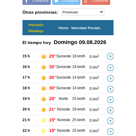
Comparte
Comparte
Comparte
Otras provincias:
Previsión
Viento
Velocidad
Precipit.
Villadiego
Domingo
09.08.2026
El tiempo hoy
29°
15 h
Suroeste
18 km/h
2
0 l/m
30°
16 h
Suroeste
18 km/h
2
0 l/m
30°
17 h
Suroeste
14 km/h
2
0 l/m
30°
18 h
Suroeste
14 km/h
2
0 l/m
28°
19 h
Norte
25 km/h
2
0 l/m
21°
20 h
Noreste
29 km/h
2
0 l/m
19°
21 h
Noreste
25 km/h
2
0 l/m
19°
22 h
Noreste
25 km/h
2
0 l/m