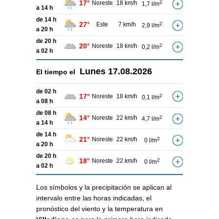
17°
Noreste
18 km/h
2
1,7 l/m
a 14 h
de 14 h
27°
Este
7 km/h
2
2,9 l/m
a 20 h
de 20 h
20°
Noreste
18 km/h
2
0,2 l/m
a 02 h
Lunes
17.08.2026
El tiempo el
de 02 h
17°
Noreste
18 km/h
2
0,1 l/m
a 08 h
de 08 h
14°
Noreste
22 km/h
2
4,7 l/m
a 14 h
de 14 h
21°
Noreste
22 km/h
2
0 l/m
a 20 h
de 20 h
18°
Noreste
22 km/h
2
0 l/m
a 02 h
Los símbolos y la precipitación se aplican al
intervalo entre las horas indicadas, el
pronóstico del viento y la temperatura en