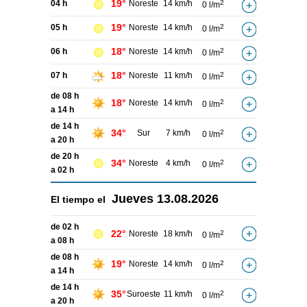
19°
04 h
Noreste
14 km/h
2
0 l/m
19°
05 h
Noreste
14 km/h
2
0 l/m
18°
06 h
Noreste
14 km/h
2
0 l/m
18°
07 h
Noreste
11 km/h
2
0 l/m
de 08 h
18°
Noreste
14 km/h
2
0 l/m
a 14 h
de 14 h
34°
Sur
7 km/h
2
0 l/m
a 20 h
de 20 h
34°
Noreste
4 km/h
2
0 l/m
a 02 h
Jueves
13.08.2026
El tiempo el
de 02 h
22°
Noreste
18 km/h
2
0 l/m
a 08 h
de 08 h
19°
Noreste
14 km/h
2
0 l/m
a 14 h
de 14 h
35°
Suroeste
11 km/h
2
0 l/m
a 20 h