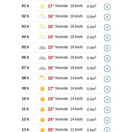
17°
01 h
Noreste
18 km/h
2
0 l/m
16°
02 h
Noreste
18 km/h
2
0 l/m
16°
03 h
Noreste
18 km/h
2
0 l/m
15°
04 h
Noreste
18 km/h
2
0 l/m
15°
05 h
Noreste
18 km/h
2
0 l/m
15°
06 h
Noreste
18 km/h
2
0 l/m
16°
07 h
Noreste
18 km/h
2
0 l/m
16°
08 h
Noreste
14 km/h
2
0 l/m
17°
09 h
Noreste
14 km/h
2
0 l/m
19°
10 h
Noreste
14 km/h
2
0 l/m
22°
11 h
Noreste
14 km/h
2
0 l/m
24°
12 h
Noreste
14 km/h
2
0 l/m
26°
13 h
Noreste
11 km/h
2
0 l/m