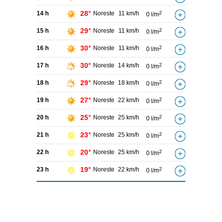
28°
14 h
Noreste
11 km/h
2
0 l/m
29°
15 h
Noreste
11 km/h
2
0 l/m
30°
16 h
Noreste
11 km/h
2
0 l/m
30°
17 h
Noreste
14 km/h
2
0 l/m
29°
18 h
Noreste
18 km/h
2
0 l/m
27°
19 h
Noreste
22 km/h
2
0 l/m
25°
20 h
Noreste
25 km/h
2
0 l/m
23°
21 h
Noreste
25 km/h
2
0 l/m
20°
22 h
Noreste
25 km/h
2
0 l/m
19°
23 h
Noreste
22 km/h
2
0 l/m