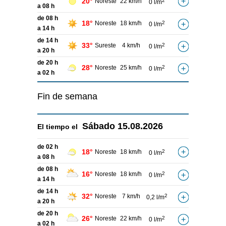
20°
Noreste
22 km/h
2
0 l/m
a 08 h
de 08 h
18°
Noreste
18 km/h
2
0 l/m
a 14 h
de 14 h
33°
Sureste
4 km/h
2
0 l/m
a 20 h
de 20 h
28°
Noreste
25 km/h
2
0 l/m
a 02 h
Fin de semana
Sábado
15.08.2026
El tiempo el
de 02 h
18°
Noreste
18 km/h
2
0 l/m
a 08 h
de 08 h
16°
Noreste
18 km/h
2
0 l/m
a 14 h
de 14 h
32°
Noreste
7 km/h
2
0,2 l/m
a 20 h
de 20 h
26°
Noreste
22 km/h
2
0 l/m
a 02 h