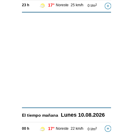
17°
23 h
Noreste
25 km/h
2
0 l/m
Lunes
10.08.2026
El tiempo
mañana
17°
00 h
Noreste
22 km/h
2
0 l/m