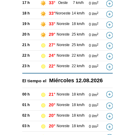
33°
17 h
Oeste
7 km/h
2
0 l/m
33°
18 h
Noroeste
14 km/h
2
0 l/m
33°
19 h
Noreste
18 km/h
2
0 l/m
29°
20 h
Noreste
25 km/h
2
0 l/m
27°
21 h
Noreste
25 km/h
2
0 l/m
24°
22 h
Noreste
22 km/h
2
0 l/m
22°
23 h
Noreste
22 km/h
2
0 l/m
Miércoles
12.08.2026
El tiempo el
21°
00 h
Noreste
18 km/h
2
0 l/m
20°
01 h
Noreste
18 km/h
2
0 l/m
20°
02 h
Noreste
18 km/h
2
0 l/m
20°
03 h
Noreste
18 km/h
2
0 l/m