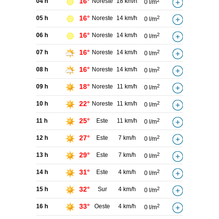
16°
04 h
Noreste
18 km/h
2
0 l/m
16°
05 h
Noreste
14 km/h
2
0 l/m
16°
06 h
Noreste
14 km/h
2
0 l/m
16°
07 h
Noreste
14 km/h
2
0 l/m
16°
08 h
Noreste
14 km/h
2
0 l/m
18°
09 h
Noreste
11 km/h
2
0 l/m
22°
10 h
Noreste
11 km/h
2
0 l/m
25°
11 h
Este
11 km/h
2
0 l/m
27°
12 h
Este
7 km/h
2
0 l/m
29°
13 h
Este
7 km/h
2
0 l/m
31°
14 h
Este
4 km/h
2
0 l/m
32°
15 h
Sur
4 km/h
2
0 l/m
33°
16 h
Oeste
4 km/h
2
0 l/m