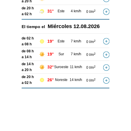
a 20 h
de 20 h
31°
Este
4 km/h
2
0 l/m
a 02 h
Miércoles
12.08.2026
El tiempo el
de 02 h
19°
Este
7 km/h
2
0 l/m
a 08 h
de 08 h
19°
Sur
7 km/h
2
0 l/m
a 14 h
de 14 h
32°
Suroeste
11 km/h
2
0 l/m
a 20 h
de 20 h
26°
Noreste
14 km/h
2
0 l/m
a 02 h