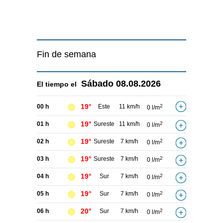
Fin de semana
Sábado
08.08.2026
El tiempo el
19°
00 h
Este
11 km/h
2
0 l/m
19°
01 h
Sureste
11 km/h
2
0 l/m
19°
02 h
Sureste
7 km/h
2
0 l/m
19°
03 h
Sureste
7 km/h
2
0 l/m
19°
04 h
Sur
7 km/h
2
0 l/m
19°
05 h
Sur
7 km/h
2
0 l/m
20°
06 h
Sur
7 km/h
2
0 l/m