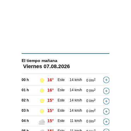
El tiempo
mañana
Viernes
07.08.2026
16°
00 h
Este
14 km/h
2
0 l/m
16°
01 h
Este
14 km/h
2
0 l/m
15°
02 h
Este
14 km/h
2
0 l/m
15°
03 h
Este
14 km/h
2
0 l/m
15°
04 h
Este
11 km/h
2
0 l/m
2