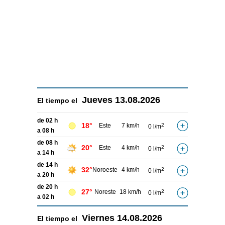
Jueves
13.08.2026
El tiempo el
de 02 h
18°
Este
7 km/h
2
0 l/m
a 08 h
de 08 h
20°
Este
4 km/h
2
0 l/m
a 14 h
de 14 h
32°
Noroeste
4 km/h
2
0 l/m
a 20 h
de 20 h
27°
Noreste
18 km/h
2
0 l/m
a 02 h
Viernes
14.08.2026
El tiempo el