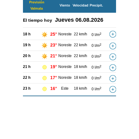
Previsión
Viento
Velocidad
Precipit.
Valmala
Jueves
06.08.2026
El tiempo hoy
25°
18 h
Noreste
22 km/h
2
0 l/m
23°
19 h
Noreste
22 km/h
2
0 l/m
21°
20 h
Noreste
22 km/h
2
0 l/m
19°
21 h
Noreste
18 km/h
2
0 l/m
17°
22 h
Noreste
18 km/h
2
0 l/m
16°
23 h
Este
18 km/h
2
0 l/m