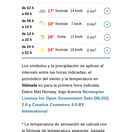
de 02 h
17°
Noreste
14 km/h
2
0 l/m
a 08 h
de 08 h
18°
Noreste
7 km/h
2
0 l/m
a 14 h
de 14 h
28°
Norte
11 km/h
2
0 l/m
a 20 h
de 20 h
24°
Noreste
18 km/h
2
0 l/m
a 02 h
Los símbolos y la precipitación se aplican al
intervalo entre las horas indicadas, el
pronóstico del viento y la temperatura en
Valmala
es para la primera hora indicada.
Datos Met Norway, bajo licencia
Norwegian
Licence for Open Government Data (NLOD)
2.0
y
Creative Commons 4.0 BY
International
* La temperatura de sensación se calcula con
la fórmula de temperatura aparente, basada