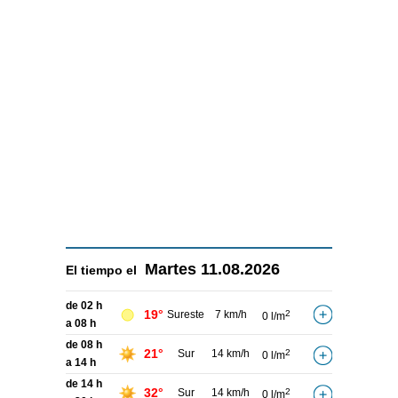
Martes
11.08.2026
El tiempo el
de 02 h
19°
Sureste
7 km/h
2
0 l/m
a 08 h
de 08 h
21°
Sur
14 km/h
2
0 l/m
a 14 h
de 14 h
32°
Sur
14 km/h
2
0 l/m