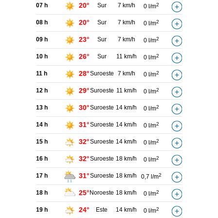
20°
07 h
Sur
7 km/h
2
0 l/m
20°
08 h
Sur
7 km/h
2
0 l/m
23°
09 h
Sur
7 km/h
2
0 l/m
26°
10 h
Sur
11 km/h
2
0 l/m
28°
11 h
Suroeste
7 km/h
2
0 l/m
29°
12 h
Suroeste
11 km/h
2
0 l/m
30°
13 h
Suroeste
14 km/h
2
0 l/m
31°
14 h
Suroeste
14 km/h
2
0 l/m
32°
15 h
Suroeste
14 km/h
2
0 l/m
32°
16 h
Suroeste
18 km/h
2
0 l/m
31°
17 h
Suroeste
18 km/h
2
0,7 l/m
25°
18 h
Noroeste
18 km/h
2
0 l/m
24°
19 h
Este
14 km/h
2
0 l/m