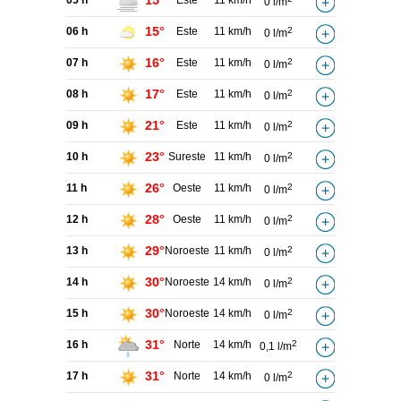
15°
05 h
Este
11 km/h
0 l/m
15°
06 h
Este
11 km/h
2
0 l/m
16°
07 h
Este
11 km/h
2
0 l/m
17°
08 h
Este
11 km/h
2
0 l/m
21°
09 h
Este
11 km/h
2
0 l/m
23°
10 h
Sureste
11 km/h
2
0 l/m
26°
11 h
Oeste
11 km/h
2
0 l/m
28°
12 h
Oeste
11 km/h
2
0 l/m
29°
13 h
Noroeste
11 km/h
2
0 l/m
30°
14 h
Noroeste
14 km/h
2
0 l/m
30°
15 h
Noroeste
14 km/h
2
0 l/m
31°
16 h
Norte
14 km/h
2
0,1 l/m
31°
17 h
Norte
14 km/h
2
0 l/m