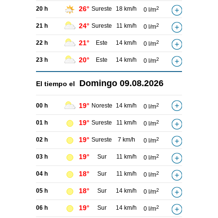
26°
20 h
Sureste
18 km/h
2
0 l/m
24°
21 h
Sureste
11 km/h
2
0 l/m
21°
22 h
Este
14 km/h
2
0 l/m
20°
23 h
Este
14 km/h
2
0 l/m
Domingo
09.08.2026
El tiempo el
19°
00 h
Noreste
14 km/h
2
0 l/m
19°
01 h
Sureste
11 km/h
2
0 l/m
19°
02 h
Sureste
7 km/h
2
0 l/m
19°
03 h
Sur
11 km/h
2
0 l/m
18°
04 h
Sur
11 km/h
2
0 l/m
18°
05 h
Sur
14 km/h
2
0 l/m
19°
06 h
Sur
14 km/h
2
0 l/m