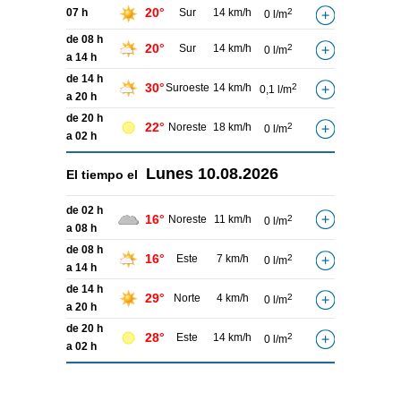
20°
07 h
Sur
14 km/h
2
0 l/m
de 08 h
20°
Sur
14 km/h
2
0 l/m
a 14 h
de 14 h
30°
Suroeste
14 km/h
2
0,1 l/m
a 20 h
de 20 h
22°
Noreste
18 km/h
2
0 l/m
a 02 h
Lunes
10.08.2026
El tiempo el
de 02 h
16°
Noreste
11 km/h
2
0 l/m
a 08 h
de 08 h
16°
Este
7 km/h
2
0 l/m
a 14 h
de 14 h
29°
Norte
4 km/h
2
0 l/m
a 20 h
de 20 h
28°
Este
14 km/h
2
0 l/m
a 02 h