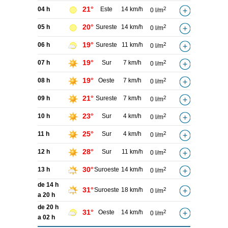
21°
04 h
Este
14 km/h
2
0 l/m
20°
05 h
Sureste
14 km/h
2
0 l/m
19°
06 h
Sureste
11 km/h
2
0 l/m
19°
07 h
Sur
7 km/h
2
0 l/m
19°
08 h
Oeste
7 km/h
2
0 l/m
21°
09 h
Sureste
7 km/h
2
0 l/m
23°
10 h
Sur
4 km/h
2
0 l/m
25°
11 h
Sur
4 km/h
2
0 l/m
28°
12 h
Sur
11 km/h
2
0 l/m
30°
13 h
Suroeste
14 km/h
2
0 l/m
de 14 h
31°
Suroeste
18 km/h
2
0 l/m
a 20 h
de 20 h
31°
Oeste
14 km/h
2
0 l/m
a 02 h