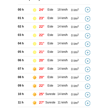
24°
00 h
Este
18 km/h
2
0 l/m
23°
01 h
Este
14 km/h
2
0 l/m
22°
02 h
Este
14 km/h
2
0 l/m
22°
03 h
Este
14 km/h
2
0 l/m
21°
04 h
Este
14 km/h
2
0 l/m
21°
05 h
Este
14 km/h
2
0 l/m
20°
06 h
Este
14 km/h
2
0 l/m
20°
07 h
Este
14 km/h
2
0 l/m
20°
08 h
Este
14 km/h
2
0 l/m
22°
09 h
Este
14 km/h
2
0 l/m
25°
10 h
Sureste
14 km/h
2
0 l/m
27°
11 h
Sureste
11 km/h
2
0 l/m