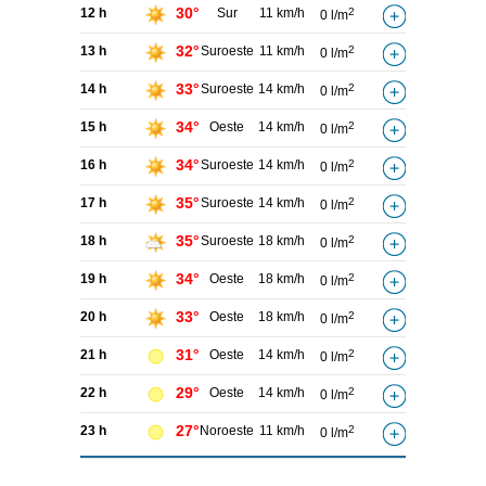
30°
12 h
Sur
11 km/h
2
0 l/m
32°
13 h
Suroeste
11 km/h
2
0 l/m
33°
14 h
Suroeste
14 km/h
2
0 l/m
34°
15 h
Oeste
14 km/h
2
0 l/m
34°
16 h
Suroeste
14 km/h
2
0 l/m
35°
17 h
Suroeste
14 km/h
2
0 l/m
35°
18 h
Suroeste
18 km/h
2
0 l/m
34°
19 h
Oeste
18 km/h
2
0 l/m
33°
20 h
Oeste
18 km/h
2
0 l/m
31°
21 h
Oeste
14 km/h
2
0 l/m
29°
22 h
Oeste
14 km/h
2
0 l/m
27°
23 h
Noroeste
11 km/h
2
0 l/m