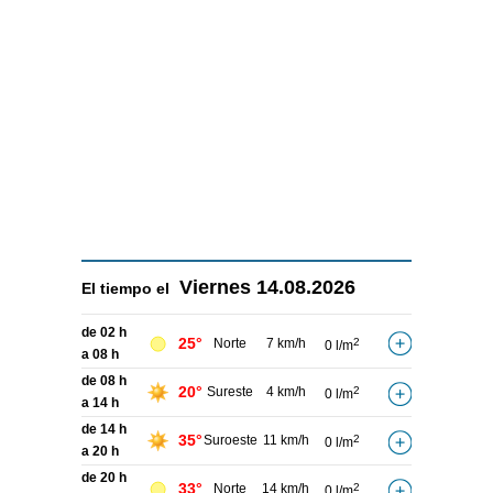
Viernes
14.08.2026
El tiempo el
de 02 h
25°
Norte
7 km/h
2
0 l/m
a 08 h
de 08 h
20°
Sureste
4 km/h
2
0 l/m
a 14 h
de 14 h
35°
Suroeste
11 km/h
2
0 l/m
a 20 h
de 20 h
33°
Norte
14 km/h
2
0 l/m