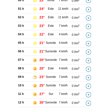
25°
00 h
Norte
7 km/h
0 l/m
24°
01 h
Este
11 km/h
2
0 l/m
23°
02 h
Este
11 km/h
2
0 l/m
23°
03 h
Este
7 km/h
2
0 l/m
22°
04 h
Este
4 km/h
2
0 l/m
21°
05 h
Sureste
4 km/h
2
0 l/m
21°
06 h
Suroeste
4 km/h
2
0 l/m
20°
07 h
Suroeste
7 km/h
2
0 l/m
20°
08 h
Este
4 km/h
2
0 l/m
23°
09 h
Sureste
7 km/h
2
0 l/m
25°
10 h
Sureste
7 km/h
2
0 l/m
27°
11 h
Sur
7 km/h
2
0 l/m
30°
12 h
Suroeste
7 km/h
2
0 l/m