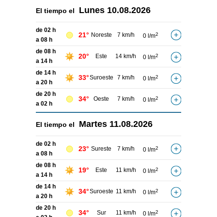
Lunes
10.08.2026
El tiempo el
de 02 h
21°
Noreste
7 km/h
2
0 l/m
a 08 h
de 08 h
20°
Este
14 km/h
2
0 l/m
a 14 h
de 14 h
33°
Suroeste
7 km/h
2
0 l/m
a 20 h
de 20 h
34°
Oeste
7 km/h
2
0 l/m
a 02 h
Martes
11.08.2026
El tiempo el
de 02 h
23°
Sureste
7 km/h
2
0 l/m
a 08 h
de 08 h
19°
Este
11 km/h
2
0 l/m
a 14 h
de 14 h
34°
Suroeste
11 km/h
2
0 l/m
a 20 h
de 20 h
34°
Sur
11 km/h
2
0 l/m