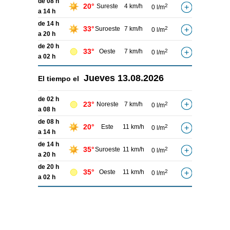
de 08 h
20°
Sureste
4 km/h
2
0 l/m
a 14 h
de 14 h
33°
Suroeste
7 km/h
2
0 l/m
a 20 h
de 20 h
33°
Oeste
7 km/h
2
0 l/m
a 02 h
Jueves
13.08.2026
El tiempo el
de 02 h
23°
Noreste
7 km/h
2
0 l/m
a 08 h
de 08 h
20°
Este
11 km/h
2
0 l/m
a 14 h
de 14 h
35°
Suroeste
11 km/h
2
0 l/m
a 20 h
de 20 h
35°
Oeste
11 km/h
2
0 l/m
a 02 h