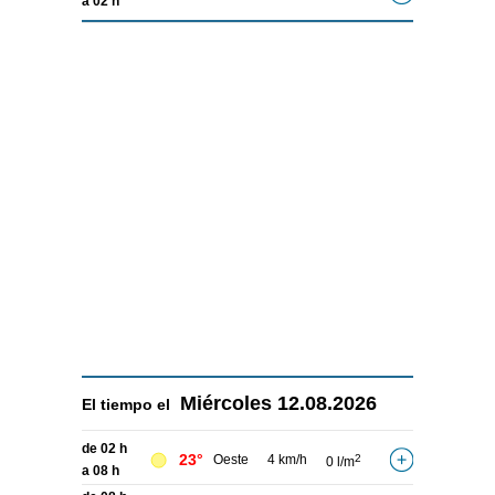
a 02 h
Miércoles
12.08.2026
El tiempo el
de 02 h
23°
Oeste
4 km/h
2
0 l/m
a 08 h