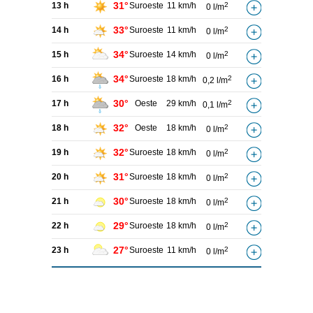
31°
13 h
Suroeste
11 km/h
2
0 l/m
33°
14 h
Suroeste
11 km/h
2
0 l/m
34°
15 h
Suroeste
14 km/h
2
0 l/m
34°
16 h
Suroeste
18 km/h
2
0,2 l/m
30°
17 h
Oeste
29 km/h
2
0,1 l/m
32°
18 h
Oeste
18 km/h
2
0 l/m
32°
19 h
Suroeste
18 km/h
2
0 l/m
31°
20 h
Suroeste
18 km/h
2
0 l/m
30°
21 h
Suroeste
18 km/h
2
0 l/m
29°
22 h
Suroeste
18 km/h
2
0 l/m
27°
23 h
Suroeste
11 km/h
2
0 l/m