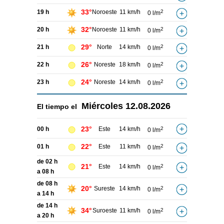
33°
19 h
Noroeste
11 km/h
2
0 l/m
32°
20 h
Noroeste
11 km/h
2
0 l/m
29°
21 h
Norte
14 km/h
2
0 l/m
26°
22 h
Noreste
18 km/h
2
0 l/m
24°
23 h
Noreste
14 km/h
2
0 l/m
Miércoles
12.08.2026
El tiempo el
23°
00 h
Este
14 km/h
2
0 l/m
22°
01 h
Este
11 km/h
2
0 l/m
de 02 h
21°
Este
14 km/h
2
0 l/m
a 08 h
de 08 h
20°
Sureste
14 km/h
2
0 l/m
a 14 h
de 14 h
34°
Suroeste
11 km/h
2
0 l/m
a 20 h