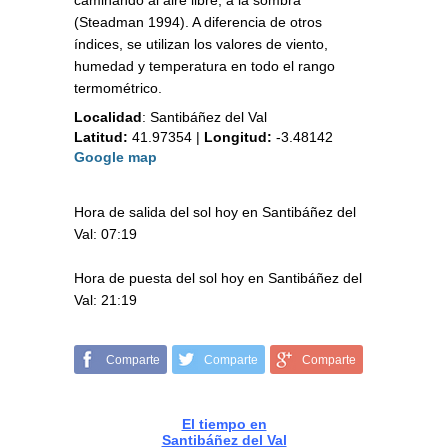
caminando al aire libre, a la sombra
(Steadman 1994). A diferencia de otros
índices, se utilizan los valores de viento,
humedad y temperatura en todo el rango
termométrico.
Localidad
:
Santibáñez del Val
Latitud:
41.97354
|
Longitud:
-3.48142
Google map
Hora de salida del sol hoy en Santibáñez del
Val: 07:19
Hora de puesta del sol hoy en Santibáñez del
Val: 21:19
Comparte
Comparte
Comparte
El tiempo en
Santibáñez del Val