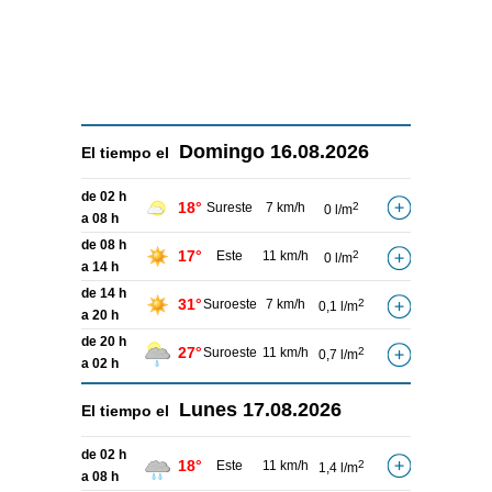
Domingo
16.08.2026
El tiempo el
de 02 h
18°
Sureste
7 km/h
2
0 l/m
a 08 h
de 08 h
17°
Este
11 km/h
2
0 l/m
a 14 h
de 14 h
31°
Suroeste
7 km/h
2
0,1 l/m
a 20 h
de 20 h
27°
Suroeste
11 km/h
2
0,7 l/m
a 02 h
Lunes
17.08.2026
El tiempo el
de 02 h
18°
Este
11 km/h
2
1,4 l/m
a 08 h