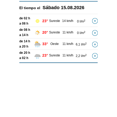
Sábado
15.08.2026
El tiempo el
de 02 h
23°
Sureste
14 km/h
2
0 l/m
a 08 h
de 08 h
20°
Sureste
11 km/h
2
0 l/m
a 14 h
de 14 h
33°
Oeste
11 km/h
2
6,1 l/m
a 20 h
de 20 h
23°
Sureste
11 km/h
2
2,2 l/m
a 02 h