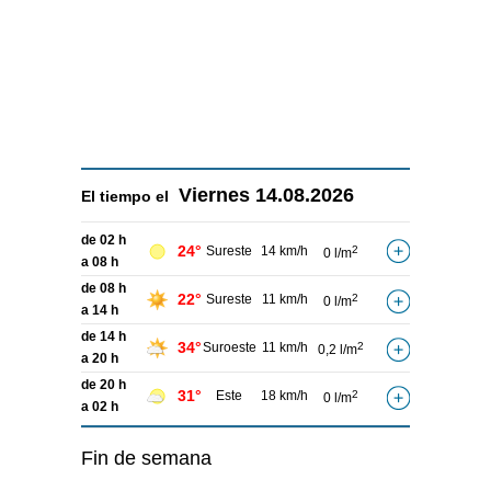
Viernes
14.08.2026
El tiempo el
de 02 h
24°
Sureste
14 km/h
2
0 l/m
a 08 h
de 08 h
22°
Sureste
11 km/h
2
0 l/m
a 14 h
de 14 h
34°
Suroeste
11 km/h
2
0,2 l/m
a 20 h
de 20 h
31°
Este
18 km/h
2
0 l/m
a 02 h
Fin de semana