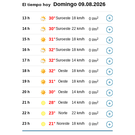
Domingo
09.08.2026
El tiempo hoy
30°
13 h
Suroeste
18 km/h
2
0 l/m
30°
14 h
Suroeste
22 km/h
2
0 l/m
31°
15 h
Suroeste
18 km/h
2
0 l/m
32°
16 h
Suroeste
18 km/h
2
0 l/m
32°
17 h
Suroeste
14 km/h
2
0 l/m
32°
18 h
Oeste
18 km/h
2
0 l/m
31°
19 h
Oeste
18 km/h
2
0 l/m
30°
20 h
Oeste
14 km/h
2
0 l/m
28°
21 h
Oeste
14 km/h
2
0 l/m
23°
22 h
Norte
22 km/h
2
0 l/m
21°
23 h
Noreste
18 km/h
2
0 l/m