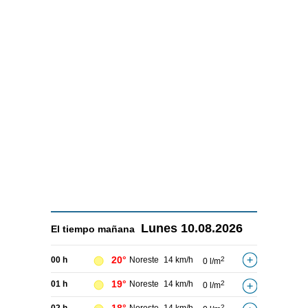
Lunes
10.08.2026
El tiempo
mañana
20°
00 h
Noreste
14 km/h
2
0 l/m
19°
01 h
Noreste
14 km/h
2
0 l/m
2