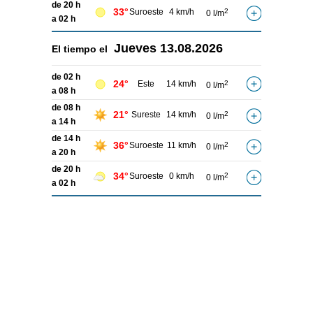
de 20 h
33°
Suroeste
4 km/h
2
0 l/m
a 02 h
Jueves
13.08.2026
El tiempo el
de 02 h
24°
Este
14 km/h
2
0 l/m
a 08 h
de 08 h
21°
Sureste
14 km/h
2
0 l/m
a 14 h
de 14 h
36°
Suroeste
11 km/h
2
0 l/m
a 20 h
de 20 h
34°
Suroeste
0 km/h
2
0 l/m
a 02 h