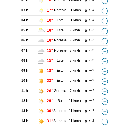
18°
02 h
Noreste
14 km/h
0 l/m
17°
03 h
Noreste
11 km/h
2
0 l/m
16°
04 h
Este
11 km/h
2
0 l/m
16°
05 h
Este
7 km/h
2
0 l/m
16°
06 h
Noreste
7 km/h
2
0 l/m
15°
07 h
Noreste
7 km/h
2
0 l/m
15°
08 h
Este
7 km/h
2
0 l/m
18°
09 h
Este
7 km/h
2
0 l/m
23°
10 h
Este
7 km/h
2
0 l/m
26°
11 h
Sureste
7 km/h
2
0 l/m
29°
12 h
Sur
11 km/h
2
0 l/m
30°
13 h
Suroeste
11 km/h
2
0 l/m
31°
14 h
Suroeste
11 km/h
2
0 l/m