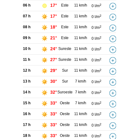
17°
06 h
Este
11 km/h
2
0 l/m
17°
07 h
Este
11 km/h
2
0 l/m
18°
08 h
Este
11 km/h
2
0 l/m
21°
09 h
Este
11 km/h
2
0 l/m
24°
10 h
Sureste
11 km/h
2
0 l/m
27°
11 h
Sureste
11 km/h
2
0 l/m
29°
12 h
Sur
11 km/h
2
0 l/m
30°
13 h
Sur
7 km/h
2
0 l/m
32°
14 h
Suroeste
7 km/h
2
0 l/m
33°
15 h
Oeste
7 km/h
2
0 l/m
33°
16 h
Oeste
11 km/h
2
0 l/m
33°
17 h
Oeste
11 km/h
2
0 l/m
33°
18 h
Oeste
11 km/h
2
0 l/m