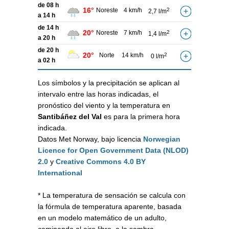
de 08 h
16°
Noreste
4 km/h
2
2,7 l/m
a 14 h
de 14 h
20°
Noreste
7 km/h
2
1,4 l/m
a 20 h
de 20 h
20°
Norte
14 km/h
2
0 l/m
a 02 h
Los símbolos y la precipitación se aplican al
intervalo entre las horas indicadas, el
pronóstico del viento y la temperatura en
Santibáñez del Val
es para la primera hora
indicada.
Datos Met Norway, bajo licencia
Norwegian
Licence for Open Government Data (NLOD)
2.0
y
Creative Commons 4.0 BY
International
* La temperatura de sensación se calcula con
la fórmula de temperatura aparente, basada
en un modelo matemático de un adulto,