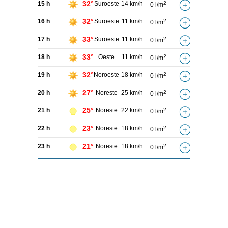
32°
15 h
Suroeste
14 km/h
2
0 l/m
32°
16 h
Suroeste
11 km/h
2
0 l/m
33°
17 h
Suroeste
11 km/h
2
0 l/m
33°
18 h
Oeste
11 km/h
2
0 l/m
32°
19 h
Noroeste
18 km/h
2
0 l/m
27°
20 h
Noreste
25 km/h
2
0 l/m
25°
21 h
Noreste
22 km/h
2
0 l/m
23°
22 h
Noreste
18 km/h
2
0 l/m
21°
23 h
Noreste
18 km/h
2
0 l/m