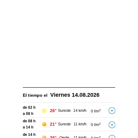
Viernes
14.08.2026
El tiempo el
de 02 h
26°
Sureste
14 km/h
2
0 l/m
a 08 h
de 08 h
21°
Sureste
11 km/h
2
0 l/m
a 14 h
de 14 h
36°
Oeste
11 km/h
2