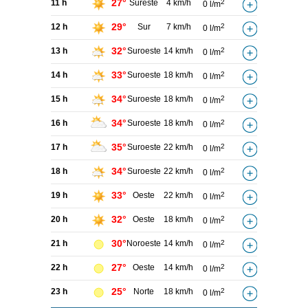
27°
11 h
Sureste
4 km/h
2
0 l/m
29°
12 h
Sur
7 km/h
2
0 l/m
32°
13 h
Suroeste
14 km/h
2
0 l/m
33°
14 h
Suroeste
18 km/h
2
0 l/m
34°
15 h
Suroeste
18 km/h
2
0 l/m
34°
16 h
Suroeste
18 km/h
2
0 l/m
35°
17 h
Suroeste
22 km/h
2
0 l/m
34°
18 h
Suroeste
22 km/h
2
0 l/m
33°
19 h
Oeste
22 km/h
2
0 l/m
32°
20 h
Oeste
18 km/h
2
0 l/m
30°
21 h
Noroeste
14 km/h
2
0 l/m
27°
22 h
Oeste
14 km/h
2
0 l/m
25°
23 h
Norte
18 km/h
2
0 l/m