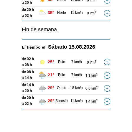
0 l/m
a 20 h
de 20 h
35°
Norte
11 km/h
2
0 l/m
a 02 h
Fin de semana
Sábado
15.08.2026
El tiempo el
de 02 h
25°
Este
7 km/h
2
0 l/m
a 08 h
de 08 h
21°
Este
7 km/h
2
1,1 l/m
a 14 h
de 14 h
29°
Oeste
18 km/h
2
0,6 l/m
a 20 h
de 20 h
29°
Sureste
11 km/h
2
1,4 l/m
a 02 h