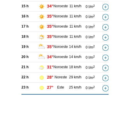
34°
15 h
Noroeste
11 km/h
2
0 l/m
35°
16 h
Noroeste
11 km/h
2
0 l/m
35°
17 h
Noroeste
11 km/h
2
0 l/m
35°
18 h
Noroeste
11 km/h
2
0 l/m
35°
19 h
Noroeste
14 km/h
2
0 l/m
34°
20 h
Noroeste
14 km/h
2
0 l/m
31°
21 h
Noroeste
18 km/h
2
0 l/m
28°
22 h
Noreste
29 km/h
2
0 l/m
27°
23 h
Este
25 km/h
2
0 l/m