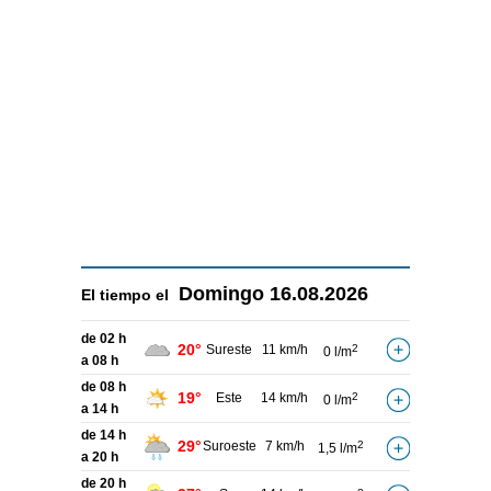
Domingo
16.08.2026
El tiempo el
de 02 h
20°
Sureste
11 km/h
2
0 l/m
a 08 h
de 08 h
19°
Este
14 km/h
2
0 l/m
a 14 h
de 14 h
29°
Suroeste
7 km/h
2
1,5 l/m
a 20 h
de 20 h