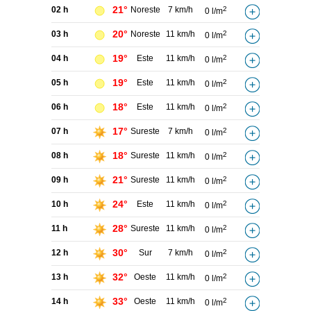
21°
02 h
Noreste
7 km/h
2
0 l/m
20°
03 h
Noreste
11 km/h
2
0 l/m
19°
04 h
Este
11 km/h
2
0 l/m
19°
05 h
Este
11 km/h
2
0 l/m
18°
06 h
Este
11 km/h
2
0 l/m
17°
07 h
Sureste
7 km/h
2
0 l/m
18°
08 h
Sureste
11 km/h
2
0 l/m
21°
09 h
Sureste
11 km/h
2
0 l/m
24°
10 h
Este
11 km/h
2
0 l/m
28°
11 h
Sureste
11 km/h
2
0 l/m
30°
12 h
Sur
7 km/h
2
0 l/m
32°
13 h
Oeste
11 km/h
2
0 l/m
33°
14 h
Oeste
11 km/h
2
0 l/m