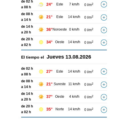
de 02 h
24°
Este
7 km/h
2
0 l/m
a 08 h
de 08 h
21°
Este
14 km/h
2
0 l/m
a 14 h
de 14 h
36°
Noroeste
0 km/h
2
0 l/m
a 20 h
de 20 h
34°
Oeste
14 km/h
2
0 l/m
a 02 h
Jueves
13.08.2026
El tiempo el
de 02 h
27°
Este
14 km/h
2
0 l/m
a 08 h
de 08 h
21°
Sureste
11 km/h
2
0 l/m
a 14 h
de 14 h
37°
Oeste
4 km/h
2
0 l/m
a 20 h
de 20 h
35°
Norte
14 km/h
2
0 l/m
a 02 h