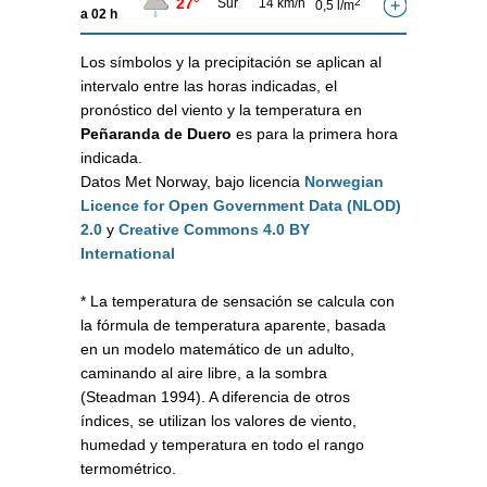
27°
Sur
14 km/h
2
0,5 l/m
a 02 h
Los símbolos y la precipitación se aplican al
intervalo entre las horas indicadas, el
pronóstico del viento y la temperatura en
Peñaranda de Duero
es para la primera hora
indicada.
Datos Met Norway, bajo licencia
Norwegian
Licence for Open Government Data (NLOD)
2.0
y
Creative Commons 4.0 BY
International
* La temperatura de sensación se calcula con
la fórmula de temperatura aparente, basada
en un modelo matemático de un adulto,
caminando al aire libre, a la sombra
(Steadman 1994). A diferencia de otros
índices, se utilizan los valores de viento,
humedad y temperatura en todo el rango
termométrico.