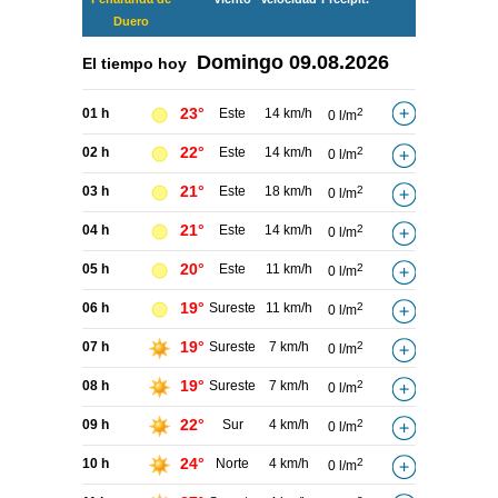
Duero
Domingo
09.08.2026
El tiempo hoy
23°
01 h
Este
14 km/h
2
0 l/m
22°
02 h
Este
14 km/h
2
0 l/m
21°
03 h
Este
18 km/h
2
0 l/m
21°
04 h
Este
14 km/h
2
0 l/m
20°
05 h
Este
11 km/h
2
0 l/m
19°
06 h
Sureste
11 km/h
2
0 l/m
19°
07 h
Sureste
7 km/h
2
0 l/m
19°
08 h
Sureste
7 km/h
2
0 l/m
22°
09 h
Sur
4 km/h
2
0 l/m
24°
10 h
Norte
4 km/h
2
0 l/m