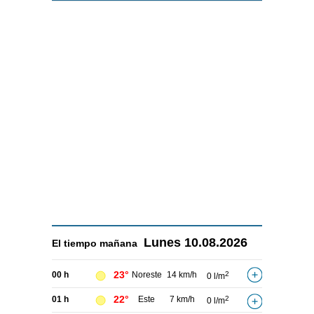
Lunes
10.08.2026
El tiempo
mañana
23°
00 h
Noreste
14 km/h
2
0 l/m
22°
01 h
Este
7 km/h
2
0 l/m