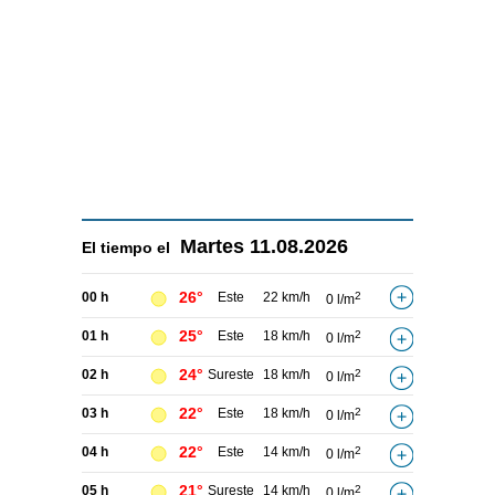
Martes
11.08.2026
El tiempo el
26°
00 h
Este
22 km/h
2
0 l/m
25°
01 h
Este
18 km/h
2
0 l/m
24°
02 h
Sureste
18 km/h
2
0 l/m
22°
03 h
Este
18 km/h
2
0 l/m
22°
04 h
Este
14 km/h
2
0 l/m
21°
05 h
Sureste
14 km/h
2
0 l/m