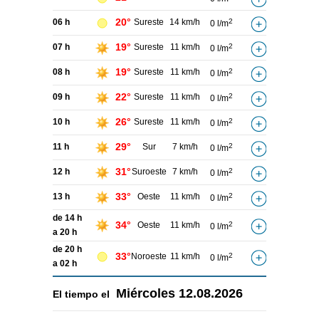
20°
06 h
Sureste
14 km/h
2
0 l/m
19°
07 h
Sureste
11 km/h
2
0 l/m
19°
08 h
Sureste
11 km/h
2
0 l/m
22°
09 h
Sureste
11 km/h
2
0 l/m
26°
10 h
Sureste
11 km/h
2
0 l/m
29°
11 h
Sur
7 km/h
2
0 l/m
31°
12 h
Suroeste
7 km/h
2
0 l/m
33°
13 h
Oeste
11 km/h
2
0 l/m
de 14 h
34°
Oeste
11 km/h
2
0 l/m
a 20 h
de 20 h
33°
Noroeste
11 km/h
2
0 l/m
a 02 h
Miércoles
12.08.2026
El tiempo el