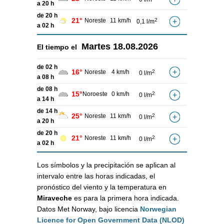
a 20 h
de 20 h
21°
Noreste
11 km/h
2
0,1 l/m
a 02 h
Martes
18.08.2026
El tiempo el
de 02 h
16°
Noreste
4 km/h
2
0 l/m
a 08 h
de 08 h
15°
Noroeste
0 km/h
2
0 l/m
a 14 h
de 14 h
25°
Noreste
11 km/h
2
0 l/m
a 20 h
de 20 h
21°
Noreste
11 km/h
2
0 l/m
a 02 h
Los símbolos y la precipitación se aplican al
intervalo entre las horas indicadas, el
pronóstico del viento y la temperatura en
Miraveche
es para la primera hora indicada.
Datos Met Norway, bajo licencia
Norwegian
Licence for Open Government Data (NLOD)