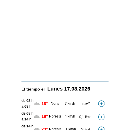
Lunes
17.08.2026
El tiempo el
de 02 h
18°
Norte
7 km/h
2
0 l/m
a 08 h
de 08 h
18°
Noreste
4 km/h
2
0,1 l/m
a 14 h
de 14 h
23°
Noreste
11 km/h
2
0 l/m