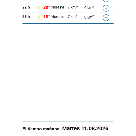
20°
22 h
Noreste
7 km/h
2
0 l/m
18°
23 h
Noreste
7 km/h
2
0 l/m
Martes
11.08.2026
El tiempo
mañana