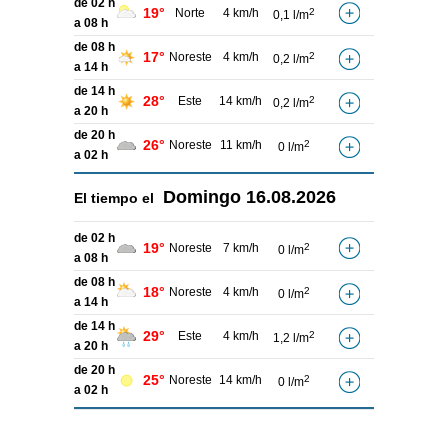
de 02 h
19°
Norte
4 km/h
2
0,1 l/m
a 08 h
de 08 h
17°
Noreste
4 km/h
2
0,2 l/m
a 14 h
de 14 h
28°
Este
14 km/h
2
0,2 l/m
a 20 h
de 20 h
26°
Noreste
11 km/h
2
0 l/m
a 02 h
Domingo
16.08.2026
El tiempo el
de 02 h
19°
Noreste
7 km/h
2
0 l/m
a 08 h
de 08 h
18°
Noreste
4 km/h
2
0 l/m
a 14 h
de 14 h
29°
Este
4 km/h
2
1,2 l/m
a 20 h
de 20 h
25°
Noreste
14 km/h
2
0 l/m
a 02 h