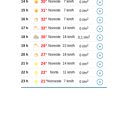
30°
14 h
Noreste
7 km/h
2
0 l/m
31°
15 h
Noreste
7 km/h
2
0 l/m
32°
16 h
Noreste
7 km/h
2
0 l/m
32°
17 h
Noreste
14 km/h
2
0 l/m
30°
18 h
Noreste
18 km/h
2
0,1 l/m
28°
19 h
Noreste
22 km/h
2
0 l/m
27°
20 h
Noreste
18 km/h
2
0 l/m
24°
21 h
Noreste
14 km/h
2
0 l/m
22°
22 h
Norte
11 km/h
2
0 l/m
21°
23 h
Noroeste
7 km/h
2
0 l/m