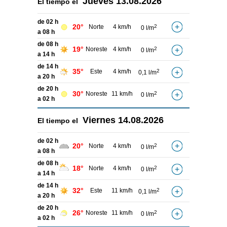
Jueves
13.08.2026
El tiempo el
de 02 h
20°
Norte
4 km/h
2
0 l/m
a 08 h
de 08 h
19°
Noreste
4 km/h
2
0 l/m
a 14 h
de 14 h
35°
Este
4 km/h
2
0,1 l/m
a 20 h
de 20 h
30°
Noreste
11 km/h
2
0 l/m
a 02 h
Viernes
14.08.2026
El tiempo el
de 02 h
20°
Norte
4 km/h
2
0 l/m
a 08 h
de 08 h
18°
Norte
4 km/h
2
0 l/m
a 14 h
de 14 h
32°
Este
11 km/h
2
0,1 l/m
a 20 h
de 20 h
26°
Noreste
11 km/h
2
0 l/m
a 02 h