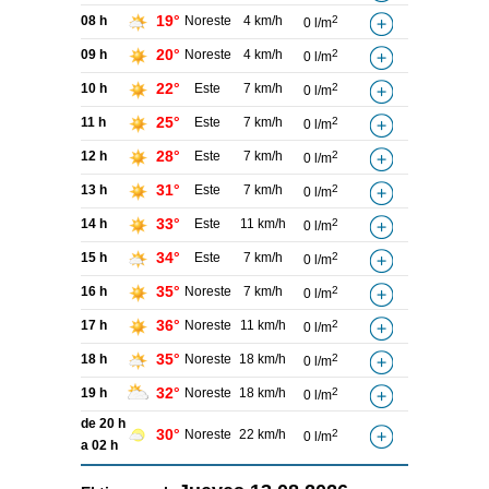
19°
08 h
Noreste
4 km/h
2
0 l/m
20°
09 h
Noreste
4 km/h
2
0 l/m
22°
10 h
Este
7 km/h
2
0 l/m
25°
11 h
Este
7 km/h
2
0 l/m
28°
12 h
Este
7 km/h
2
0 l/m
31°
13 h
Este
7 km/h
2
0 l/m
33°
14 h
Este
11 km/h
2
0 l/m
34°
15 h
Este
7 km/h
2
0 l/m
35°
16 h
Noreste
7 km/h
2
0 l/m
36°
17 h
Noreste
11 km/h
2
0 l/m
35°
18 h
Noreste
18 km/h
2
0 l/m
32°
19 h
Noreste
18 km/h
2
0 l/m
de 20 h
30°
Noreste
22 km/h
2
0 l/m
a 02 h