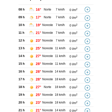
16°
08 h
Norte
7 km/h
2
0 l/m
17°
09 h
Norte
7 km/h
2
0 l/m
19°
10 h
Noreste
7 km/h
2
0 l/m
21°
11 h
Noreste
7 km/h
2
0 l/m
23°
12 h
Noreste
7 km/h
2
0 l/m
25°
13 h
Noreste
11 km/h
2
0 l/m
27°
14 h
Noreste
11 km/h
2
0 l/m
28°
15 h
Noreste
11 km/h
2
0 l/m
28°
16 h
Noreste
14 km/h
2
0 l/m
28°
17 h
Noreste
18 km/h
2
0 l/m
27°
18 h
Norte
18 km/h
2
0 l/m
25°
19 h
Noreste
18 km/h
2
0 l/m
23°
20 h
Noreste
18 km/h
2
0 l/m
21°
21 h
Noreste
14 km/h
2
0 l/m