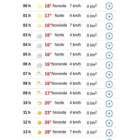
18°
00 h
Noreste
7 km/h
2
0 l/m
17°
01 h
Norte
4 km/h
2
0 l/m
16°
02 h
Noroeste
7 km/h
2
0 l/m
16°
03 h
Norte
4 km/h
2
0 l/m
16°
04 h
Norte
7 km/h
2
0 l/m
16°
05 h
Norte
7 km/h
2
0 l/m
16°
06 h
Noroeste
4 km/h
2
0 l/m
16°
07 h
Noroeste
4 km/h
2
0 l/m
16°
08 h
Noroeste
4 km/h
2
0 l/m
17°
09 h
Noroeste
4 km/h
2
0 l/m
20°
10 h
Norte
4 km/h
2
0 l/m
23°
11 h
Noreste
4 km/h
2
0 l/m
26°
12 h
Noreste
4 km/h
2
0 l/m
28°
13 h
Noreste
7 km/h
2
0 l/m