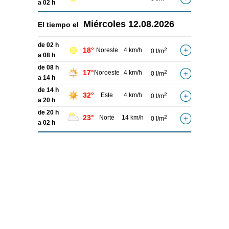
a 02 h
Miércoles
12.08.2026
El tiempo el
de 02 h
18°
Noreste
4 km/h
2
0 l/m
a 08 h
de 08 h
17°
Noroeste
4 km/h
2
0 l/m
a 14 h
de 14 h
32°
Este
4 km/h
2
0 l/m
a 20 h
de 20 h
23°
Norte
14 km/h
2
0 l/m
a 02 h