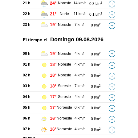
24°
21 h
Noreste
14 km/h
2
0,3 l/m
21°
22 h
Norte
11 km/h
2
0,1 l/m
19°
23 h
Noreste
7 km/h
2
0 l/m
Domingo
09.08.2026
El tiempo el
19°
00 h
Noreste
4 km/h
2
0 l/m
18°
01 h
Noreste
4 km/h
2
0 l/m
18°
02 h
Noreste
4 km/h
2
0 l/m
18°
03 h
Sureste
7 km/h
2
0 l/m
17°
04 h
Sureste
4 km/h
2
0 l/m
17°
05 h
Noroeste
0 km/h
2
0 l/m
16°
06 h
Noroeste
4 km/h
2
0 l/m
16°
07 h
Noroeste
4 km/h
2
0 l/m