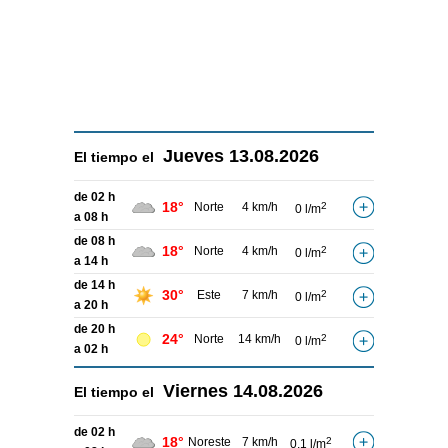
Jueves
13.08.2026
El tiempo el
de 02 h
18°
Norte
4 km/h
2
0 l/m
a 08 h
de 08 h
18°
Norte
4 km/h
2
0 l/m
a 14 h
de 14 h
30°
Este
7 km/h
2
0 l/m
a 20 h
de 20 h
24°
Norte
14 km/h
2
0 l/m
a 02 h
Viernes
14.08.2026
El tiempo el
de 02 h
18°
Noreste
7 km/h
2
0,1 l/m