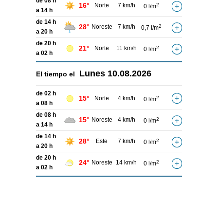
de 08 h
16°
Norte
7 km/h
2
0 l/m
a 14 h
de 14 h
28°
Noreste
7 km/h
2
0,7 l/m
a 20 h
de 20 h
21°
Norte
11 km/h
2
0 l/m
a 02 h
Lunes
10.08.2026
El tiempo el
de 02 h
15°
Norte
4 km/h
2
0 l/m
a 08 h
de 08 h
15°
Noreste
4 km/h
2
0 l/m
a 14 h
de 14 h
28°
Este
7 km/h
2
0 l/m
a 20 h
de 20 h
24°
Noreste
14 km/h
2
0 l/m
a 02 h