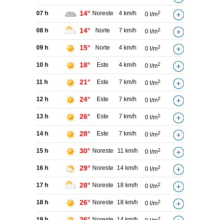
14°
07 h
Noreste
4 km/h
2
0 l/m
14°
08 h
Norte
7 km/h
2
0 l/m
15°
09 h
Norte
4 km/h
2
0 l/m
18°
10 h
Este
4 km/h
2
0 l/m
21°
11 h
Este
7 km/h
2
0 l/m
24°
12 h
Este
7 km/h
2
0 l/m
26°
13 h
Este
7 km/h
2
0 l/m
28°
14 h
Este
7 km/h
2
0 l/m
30°
15 h
Noreste
11 km/h
2
0 l/m
29°
16 h
Noreste
14 km/h
2
0 l/m
28°
17 h
Noreste
18 km/h
2
0 l/m
26°
18 h
Noreste
18 km/h
2
0 l/m
26°
19 h
Noreste
14 km/h
2