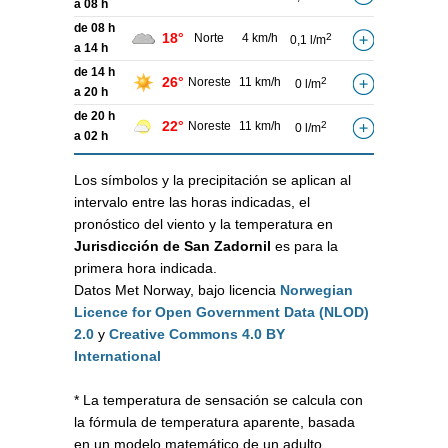
a 08 h
de 08 h
18°
Norte
4 km/h
2
0,1 l/m
a 14 h
de 14 h
26°
Noreste
11 km/h
2
0 l/m
a 20 h
de 20 h
22°
Noreste
11 km/h
2
0 l/m
a 02 h
Los símbolos y la precipitación se aplican al
intervalo entre las horas indicadas, el
pronóstico del viento y la temperatura en
Jurisdicción de San Zadornil
es para la
primera hora indicada.
Datos Met Norway, bajo licencia
Norwegian
Licence for Open Government Data (NLOD)
2.0
y
Creative Commons 4.0 BY
International
* La temperatura de sensación se calcula con
la fórmula de temperatura aparente, basada
en un modelo matemático de un adulto,