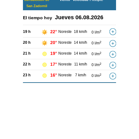
San Zadornil
Jueves
06.08.2026
El tiempo hoy
22°
19 h
Noreste
18 km/h
2
0 l/m
20°
20 h
Noreste
14 km/h
2
0 l/m
19°
21 h
Noreste
14 km/h
2
0 l/m
17°
22 h
Noreste
11 km/h
2
0 l/m
16°
23 h
Noreste
7 km/h
2
0 l/m