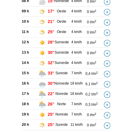
15°
08 h
Noroeste
4 km/h
2
0 l/m
17°
09 h
Oeste
4 km/h
2
0 l/m
21°
10 h
Oeste
4 km/h
2
0 l/m
25°
11 h
Oeste
4 km/h
2
0 l/m
28°
12 h
Suroeste
4 km/h
2
0 l/m
30°
13 h
Suroeste
4 km/h
2
0 l/m
32°
14 h
Suroeste
4 km/h
2
0 l/m
33°
15 h
Sureste
7 km/h
2
0,4 l/m
30°
16 h
Noroeste
18 km/h
2
6,1 l/m
22°
17 h
Noreste
18 km/h
2
0,2 l/m
26°
18 h
Norte
7 km/h
2
0,3 l/m
25°
19 h
Noreste
7 km/h
2
0 l/m
25°
20 h
Sureste
11 km/h
2
0 l/m