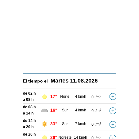
Martes
11.08.2026
El tiempo el
de 02 h
17°
Norte
4 km/h
2
0 l/m
a 08 h
de 08 h
16°
Sur
4 km/h
2
0 l/m
a 14 h
de 14 h
33°
Sur
7 km/h
2
0 l/m
a 20 h
de 20 h
26°
Noreste
14 km/h
2
0 l/m