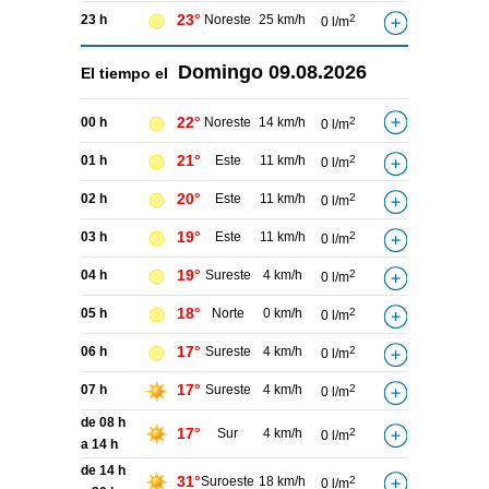
23°
23 h
Noreste
25 km/h
2
0 l/m
Domingo
09.08.2026
El tiempo el
22°
00 h
Noreste
14 km/h
2
0 l/m
21°
01 h
Este
11 km/h
2
0 l/m
20°
02 h
Este
11 km/h
2
0 l/m
19°
03 h
Este
11 km/h
2
0 l/m
19°
04 h
Sureste
4 km/h
2
0 l/m
18°
05 h
Norte
0 km/h
2
0 l/m
17°
06 h
Sureste
4 km/h
2
0 l/m
17°
07 h
Sureste
4 km/h
2
0 l/m
de 08 h
17°
Sur
4 km/h
2
0 l/m
a 14 h
de 14 h
31°
Suroeste
18 km/h
2
0 l/m