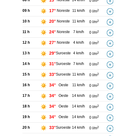
15°
08 h
Noreste
14 km/h
0 l/m
17°
09 h
Noreste
11 km/h
2
0 l/m
20°
10 h
Noreste
11 km/h
2
0 l/m
24°
11 h
Noreste
7 km/h
2
0 l/m
27°
12 h
Noreste
4 km/h
2
0 l/m
29°
13 h
Suroeste
4 km/h
2
0 l/m
31°
14 h
Suroeste
7 km/h
2
0 l/m
33°
15 h
Suroeste
11 km/h
2
0 l/m
34°
16 h
Oeste
11 km/h
2
0 l/m
34°
17 h
Oeste
14 km/h
2
0 l/m
34°
18 h
Oeste
14 km/h
2
0 l/m
34°
19 h
Oeste
14 km/h
2
0 l/m
33°
20 h
Suroeste
14 km/h
2
0 l/m