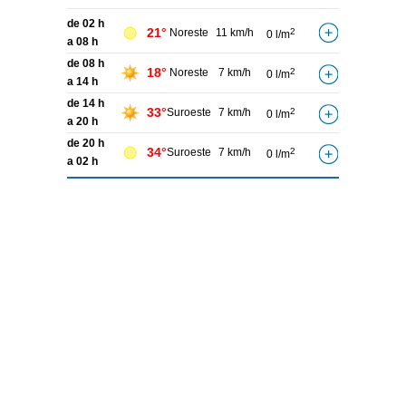
de 02 h
21°
Noreste
11 km/h
2
0 l/m
a 08 h
de 08 h
18°
Noreste
7 km/h
2
0 l/m
a 14 h
de 14 h
33°
Suroeste
7 km/h
2
0 l/m
a 20 h
de 20 h
34°
Suroeste
7 km/h
2
0 l/m
a 02 h