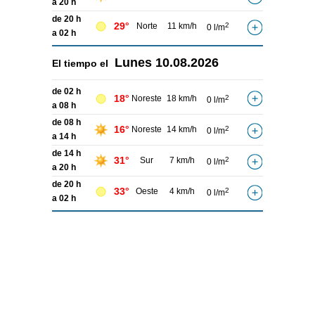
a 20 h
de 20 h
29°
Norte
11 km/h
2
0 l/m
a 02 h
Lunes
10.08.2026
El tiempo el
de 02 h
18°
Noreste
18 km/h
2
0 l/m
a 08 h
de 08 h
16°
Noreste
14 km/h
2
0 l/m
a 14 h
de 14 h
31°
Sur
7 km/h
2
0 l/m
a 20 h
de 20 h
33°
Oeste
4 km/h
2
0 l/m
a 02 h