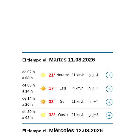
Martes
11.08.2026
El tiempo el
de 02 h
21°
Noreste
11 km/h
2
0 l/m
a 08 h
de 08 h
17°
Este
4 km/h
2
0 l/m
a 14 h
de 14 h
33°
Sur
11 km/h
2
0 l/m
a 20 h
de 20 h
33°
Oeste
11 km/h
2
0 l/m
a 02 h
Miércoles
12.08.2026
El tiempo el