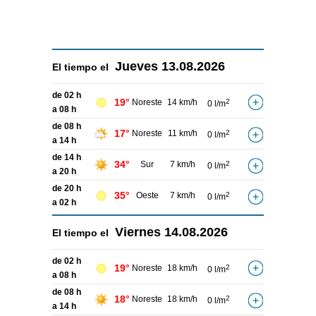
Jueves
13.08.2026
El tiempo el
de 02 h
19°
Noreste
14 km/h
2
0 l/m
a 08 h
de 08 h
17°
Noreste
11 km/h
2
0 l/m
a 14 h
de 14 h
34°
Sur
7 km/h
2
0 l/m
a 20 h
de 20 h
35°
Oeste
7 km/h
2
0 l/m
a 02 h
Viernes
14.08.2026
El tiempo el
de 02 h
19°
Noreste
18 km/h
2
0 l/m
a 08 h
de 08 h
18°
Noreste
18 km/h
2
0 l/m
a 14 h