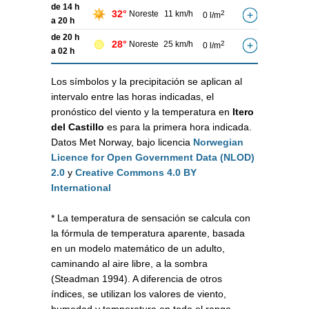
de 14 h
32°
Noreste
11 km/h
2
0 l/m
a 20 h
de 20 h
28°
Noreste
25 km/h
2
0 l/m
a 02 h
Los símbolos y la precipitación se aplican al
intervalo entre las horas indicadas, el
pronóstico del viento y la temperatura en
Itero
del Castillo
es para la primera hora indicada.
Datos Met Norway, bajo licencia
Norwegian
Licence for Open Government Data (NLOD)
2.0
y
Creative Commons 4.0 BY
International
* La temperatura de sensación se calcula con
la fórmula de temperatura aparente, basada
en un modelo matemático de un adulto,
caminando al aire libre, a la sombra
(Steadman 1994). A diferencia de otros
índices, se utilizan los valores de viento,