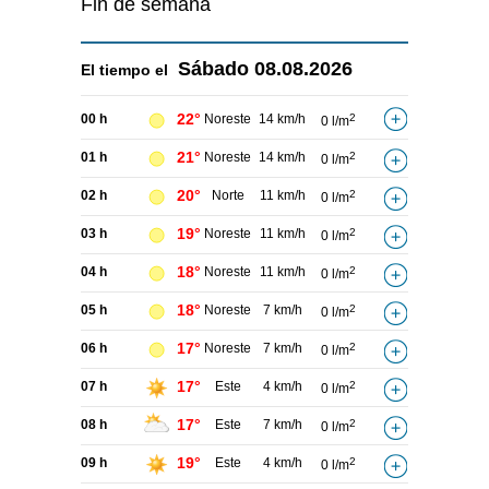
Fin de semana
Sábado
08.08.2026
El tiempo el
22°
00 h
Noreste
14 km/h
2
0 l/m
21°
01 h
Noreste
14 km/h
2
0 l/m
20°
02 h
Norte
11 km/h
2
0 l/m
19°
03 h
Noreste
11 km/h
2
0 l/m
18°
04 h
Noreste
11 km/h
2
0 l/m
18°
05 h
Noreste
7 km/h
2
0 l/m
17°
06 h
Noreste
7 km/h
2
0 l/m
17°
07 h
Este
4 km/h
2
0 l/m
17°
08 h
Este
7 km/h
2
0 l/m
19°
09 h
Este
4 km/h
2
0 l/m