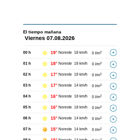
El tiempo
mañana
Viernes
07.08.2026
19°
00 h
Noreste
18 km/h
2
0 l/m
18°
01 h
Noreste
18 km/h
2
0 l/m
17°
02 h
Noreste
18 km/h
2
0 l/m
17°
03 h
Noreste
14 km/h
2
0 l/m
16°
04 h
Noreste
18 km/h
2
0 l/m
16°
05 h
Noreste
18 km/h
2
0 l/m
15°
06 h
Noreste
14 km/h
2
0 l/m
15°
07 h
Noreste
14 km/h
2
0 l/m
2