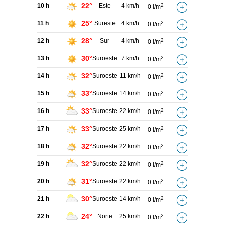
22°
10 h
Este
4 km/h
2
0 l/m
25°
11 h
Sureste
4 km/h
2
0 l/m
28°
12 h
Sur
4 km/h
2
0 l/m
30°
13 h
Suroeste
7 km/h
2
0 l/m
32°
14 h
Suroeste
11 km/h
2
0 l/m
33°
15 h
Suroeste
14 km/h
2
0 l/m
33°
16 h
Suroeste
22 km/h
2
0 l/m
33°
17 h
Suroeste
25 km/h
2
0 l/m
32°
18 h
Suroeste
22 km/h
2
0 l/m
32°
19 h
Suroeste
22 km/h
2
0 l/m
31°
20 h
Suroeste
22 km/h
2
0 l/m
30°
21 h
Suroeste
14 km/h
2
0 l/m
24°
22 h
Norte
25 km/h
2
0 l/m