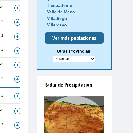
Trespaderne
2
m
Valle de Mena
Villadiego
2
m
Villarcayo
2
m
Ver más poblaciones
2
m
Otras Provincias:
2
m
2
m
Radar de Precipitación
2
m
2
m
2
m