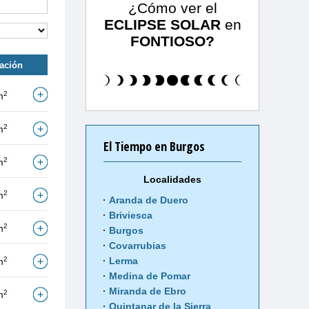
¿Cómo ver el
ECLIPSE SOLAR
en
FONTIOSO?
tación
2
m
2
m
El Tiempo en Burgos
2
m
Localidades
2
m
Aranda de Duero
Briviesca
2
m
Burgos
Covarrubias
2
Lerma
m
Medina de Pomar
Miranda de Ebro
2
m
Quintanar de la Sierra