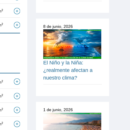
2
m
2
m
8 de junio, 2026
El Niño y la Niña:
¿realmente afectan a
nuestro clima?
2
m
2
m
2
1 de junio, 2026
m
2
m