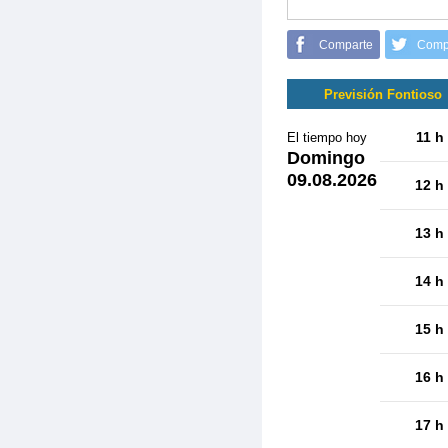
Comparte
Comp
Previsión Fontioso
11 h
El tiempo hoy
Domingo
09.08.2026
12 h
13 h
14 h
15 h
16 h
17 h