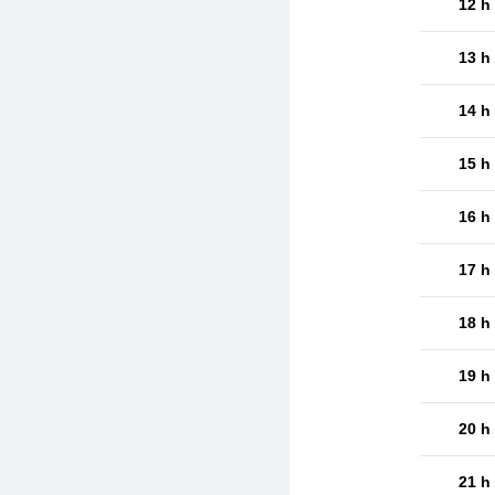
12 h
13 h
14 h
15 h
16 h
17 h
18 h
19 h
20 h
21 h