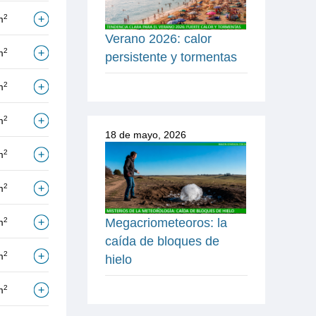
2
m
Verano 2026: calor
2
m
persistente y tormentas
2
m
2
m
18 de mayo, 2026
2
m
2
m
Megacriometeoros: la
2
m
caída de bloques de
2
m
hielo
2
m