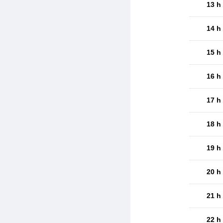
13 h
14 h
15 h
16 h
17 h
18 h
19 h
20 h
21 h
22 h