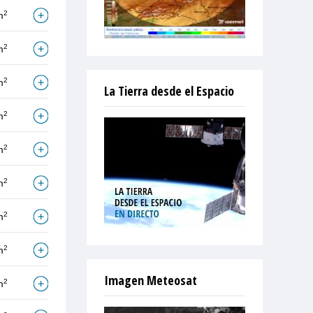
2
m
2
m
2
m
La Tierra desde el Espacio
2
m
2
m
2
m
2
m
2
m
Imagen Meteosat
2
m