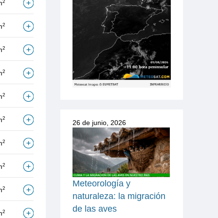
2
m
2
m
2
m
2
m
2
m
2
m
26 de junio, 2026
2
m
2
m
Meteorología y
2
m
naturaleza: la migración
de las aves
2
m