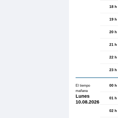
18 h
19 h
20 h
21 h
22 h
23 h
00 h
El tiempo
mañana
Lunes
01 h
10.08.2026
02 h