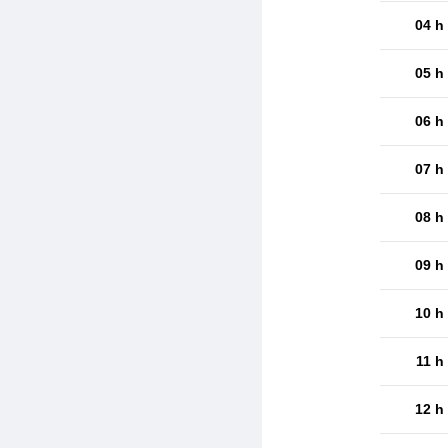
04 h
05 h
06 h
07 h
08 h
09 h
10 h
11 h
12 h