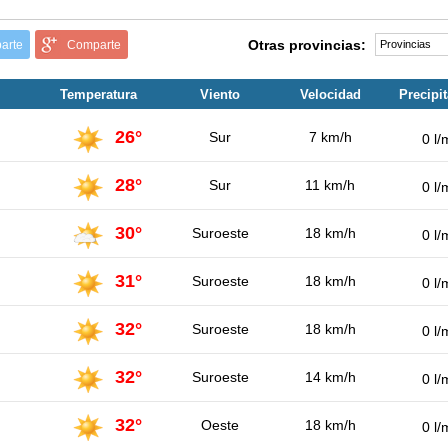
Otras provincias:
arte
Comparte
Temperatura
Viento
Velocidad
Precipi
26°
Sur
7 km/h
0 l/
28°
Sur
11 km/h
0 l/
30°
Suroeste
18 km/h
0 l/
31°
Suroeste
18 km/h
0 l/
32°
Suroeste
18 km/h
0 l/
32°
Suroeste
14 km/h
0 l/
32°
Oeste
18 km/h
0 l/