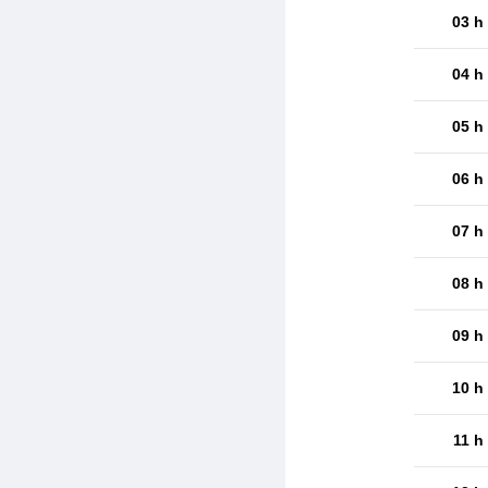
03 h
04 h
05 h
06 h
07 h
08 h
09 h
10 h
11 h