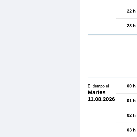
22 h
23 h
00 h
El tiempo el
Martes
11.08.2026
01 h
02 h
03 h