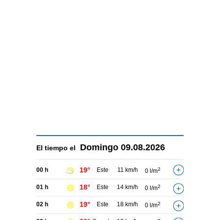
Domingo
09.08.2026
El tiempo el
19°
00 h
Este
11 km/h
2
0 l/m
18°
01 h
Este
14 km/h
2
0 l/m
19°
02 h
Este
18 km/h
2
0 l/m