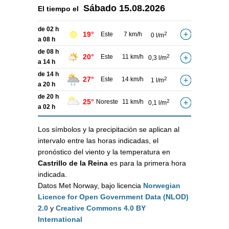
Sábado
15.08.2026
El tiempo el
de 02 h
19°
Este
7 km/h
2
0 l/m
a 08 h
de 08 h
20°
Este
11 km/h
2
0,3 l/m
a 14 h
de 14 h
27°
Este
14 km/h
2
1 l/m
a 20 h
de 20 h
25°
Noreste
11 km/h
2
0,1 l/m
a 02 h
Los símbolos y la precipitación se aplican al
intervalo entre las horas indicadas, el
pronóstico del viento y la temperatura en
Castrillo de la Reina
es para la primera hora
indicada.
Datos Met Norway, bajo licencia
Norwegian
Licence for Open Government Data (NLOD)
2.0
y
Creative Commons 4.0 BY
International