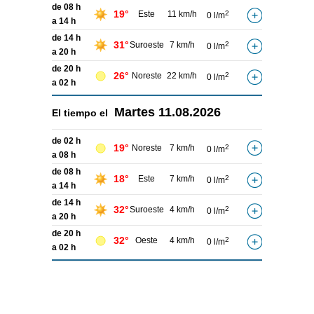
de 08 h
19°
Este
11 km/h
2
0 l/m
a 14 h
de 14 h
31°
Suroeste
7 km/h
2
0 l/m
a 20 h
de 20 h
26°
Noreste
22 km/h
2
0 l/m
a 02 h
Martes
11.08.2026
El tiempo el
de 02 h
19°
Noreste
7 km/h
2
0 l/m
a 08 h
de 08 h
18°
Este
7 km/h
2
0 l/m
a 14 h
de 14 h
32°
Suroeste
4 km/h
2
0 l/m
a 20 h
de 20 h
32°
Oeste
4 km/h
2
0 l/m
a 02 h