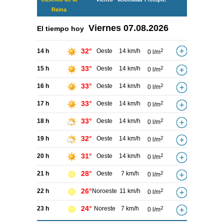
Reina
Viernes
07.08.2026
El tiempo hoy
32°
14 h
Oeste
14 km/h
2
0 l/m
33°
15 h
Oeste
14 km/h
2
0 l/m
33°
16 h
Oeste
14 km/h
2
0 l/m
33°
17 h
Oeste
14 km/h
2
0 l/m
33°
18 h
Oeste
14 km/h
2
0 l/m
32°
19 h
Oeste
14 km/h
2
0 l/m
31°
20 h
Oeste
14 km/h
2
0 l/m
28°
21 h
Oeste
7 km/h
2
0 l/m
26°
22 h
Noroeste
11 km/h
2
0 l/m
24°
23 h
Noreste
7 km/h
2
0 l/m