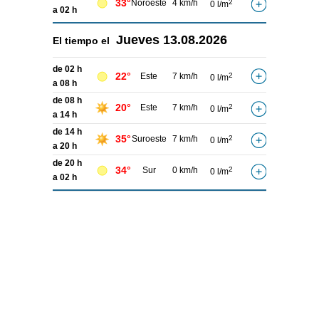
33°
Noroeste
4 km/h
2
0 l/m
a 02 h
Jueves
13.08.2026
El tiempo el
de 02 h
22°
Este
7 km/h
2
0 l/m
a 08 h
de 08 h
20°
Este
7 km/h
2
0 l/m
a 14 h
de 14 h
35°
Suroeste
7 km/h
2
0 l/m
a 20 h
de 20 h
34°
Sur
0 km/h
2
0 l/m
a 02 h