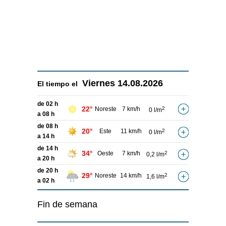
Viernes
14.08.2026
El tiempo el
de 02 h
22°
Noreste
7 km/h
2
0 l/m
a 08 h
de 08 h
20°
Este
11 km/h
2
0 l/m
a 14 h
de 14 h
34°
Oeste
7 km/h
2
0,2 l/m
a 20 h
de 20 h
29°
Noreste
14 km/h
2
1,6 l/m
a 02 h
Fin de semana