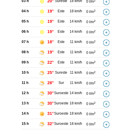
20°
03 h
Sureste
18 km/h
2
0 l/m
19°
04 h
Este
18 km/h
2
0 l/m
19°
05 h
Este
14 km/h
2
0 l/m
19°
06 h
Este
14 km/h
2
0 l/m
18°
07 h
Este
11 km/h
2
0 l/m
19°
08 h
Este
11 km/h
2
0 l/m
22°
09 h
Este
11 km/h
2
0 l/m
25°
10 h
Sureste
11 km/h
2
0 l/m
28°
11 h
Sur
11 km/h
2
0 l/m
30°
12 h
Suroeste
14 km/h
2
0 l/m
30°
13 h
Suroeste
18 km/h
2
0 l/m
31°
14 h
Suroeste
18 km/h
2
0 l/m
32°
15 h
Suroeste
18 km/h
2
0 l/m