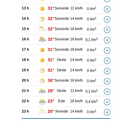
31°
13 h
Suroeste
11 km/h
2
0 l/m
32°
14 h
Suroeste
14 km/h
2
0 l/m
32°
15 h
Suroeste
18 km/h
2
0 l/m
32°
16 h
Suroeste
18 km/h
2
0,1 l/m
31°
17 h
Suroeste
18 km/h
2
0 l/m
31°
18 h
Oeste
14 km/h
2
0 l/m
31°
19 h
Oeste
14 km/h
2
0 l/m
30°
20 h
Suroeste
18 km/h
2
0 l/m
28°
21 h
Oeste
11 km/h
2
0,1 l/m
23°
22 h
Este
18 km/h
2
0,4 l/m
20°
23 h
Noreste
14 km/h
2
0 l/m