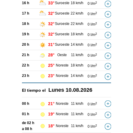
33°
16 h
Suroeste
18 km/h
2
0 l/m
32°
17 h
Suroeste
22 km/h
2
0 l/m
32°
18 h
Suroeste
22 km/h
2
0 l/m
32°
19 h
Suroeste
18 km/h
2
0 l/m
31°
20 h
Suroeste
14 km/h
2
0 l/m
28°
21 h
Oeste
11 km/h
2
0 l/m
25°
22 h
Noreste
18 km/h
2
0 l/m
23°
23 h
Noreste
14 km/h
2
0 l/m
Lunes
10.08.2026
El tiempo el
21°
00 h
Noreste
11 km/h
2
0 l/m
19°
01 h
Noreste
11 km/h
2
0 l/m
de 02 h
18°
Noreste
11 km/h
2
0 l/m
a 08 h