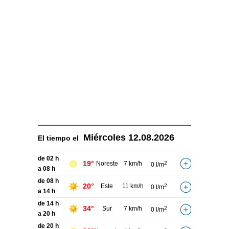
Miércoles
12.08.2026
El tiempo el
de 02 h
19°
Noreste
7 km/h
2
0 l/m
a 08 h
de 08 h
20°
Este
11 km/h
2
0 l/m
a 14 h
de 14 h
34°
Sur
7 km/h
2
0 l/m
a 20 h
de 20 h