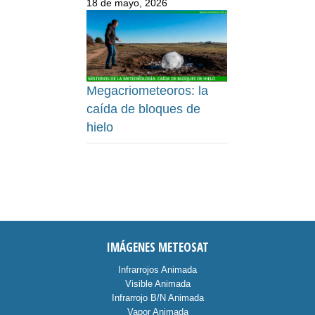
18 de mayo, 2026
Megacriometeoros: la
caída de bloques de
hielo
IMÁGENES METEOSAT
Infrarrojos Animada
Visible Animada
Infrarrojo B/N Animada
Vapor Animada