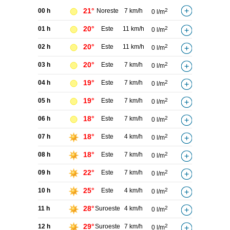
21°
00 h
Noreste
7 km/h
2
0 l/m
20°
01 h
Este
11 km/h
2
0 l/m
20°
02 h
Este
11 km/h
2
0 l/m
20°
03 h
Este
7 km/h
2
0 l/m
19°
04 h
Este
7 km/h
2
0 l/m
19°
05 h
Este
7 km/h
2
0 l/m
18°
06 h
Este
7 km/h
2
0 l/m
18°
07 h
Este
4 km/h
2
0 l/m
18°
08 h
Este
7 km/h
2
0 l/m
22°
09 h
Este
7 km/h
2
0 l/m
25°
10 h
Este
4 km/h
2
0 l/m
28°
11 h
Suroeste
4 km/h
2
0 l/m
29°
12 h
Suroeste
7 km/h
2
0 l/m