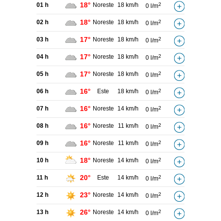
18°
01 h
Noreste
18 km/h
2
0 l/m
18°
02 h
Noreste
18 km/h
2
0 l/m
17°
03 h
Noreste
18 km/h
2
0 l/m
17°
04 h
Noreste
18 km/h
2
0 l/m
17°
05 h
Noreste
18 km/h
2
0 l/m
16°
06 h
Este
18 km/h
2
0 l/m
16°
07 h
Noreste
14 km/h
2
0 l/m
16°
08 h
Noreste
11 km/h
2
0 l/m
16°
09 h
Noreste
11 km/h
2
0 l/m
18°
10 h
Noreste
14 km/h
2
0 l/m
20°
11 h
Este
14 km/h
2
0 l/m
23°
12 h
Noreste
14 km/h
2
0 l/m
26°
13 h
Noreste
14 km/h
2
0 l/m