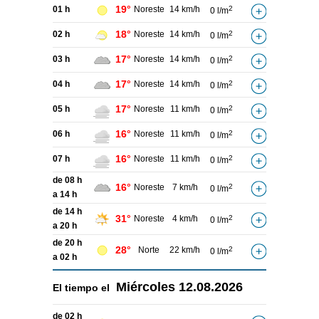
19°
01 h
Noreste
14 km/h
2
0 l/m
18°
02 h
Noreste
14 km/h
2
0 l/m
17°
03 h
Noreste
14 km/h
2
0 l/m
17°
04 h
Noreste
14 km/h
2
0 l/m
17°
05 h
Noreste
11 km/h
2
0 l/m
16°
06 h
Noreste
11 km/h
2
0 l/m
16°
07 h
Noreste
11 km/h
2
0 l/m
de 08 h
16°
Noreste
7 km/h
2
0 l/m
a 14 h
de 14 h
31°
Noreste
4 km/h
2
0 l/m
a 20 h
de 20 h
28°
Norte
22 km/h
2
0 l/m
a 02 h
Miércoles
12.08.2026
El tiempo el
de 02 h