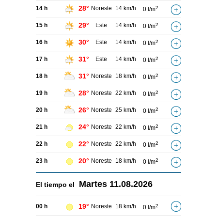
28°
14 h
Noreste
14 km/h
2
0 l/m
29°
15 h
Este
14 km/h
2
0 l/m
30°
16 h
Este
14 km/h
2
0 l/m
31°
17 h
Este
14 km/h
2
0 l/m
31°
18 h
Noreste
18 km/h
2
0 l/m
28°
19 h
Noreste
22 km/h
2
0 l/m
26°
20 h
Noreste
25 km/h
2
0 l/m
24°
21 h
Noreste
22 km/h
2
0 l/m
22°
22 h
Noreste
22 km/h
2
0 l/m
20°
23 h
Noreste
18 km/h
2
0 l/m
Martes
11.08.2026
El tiempo el
19°
00 h
Noreste
18 km/h
2
0 l/m