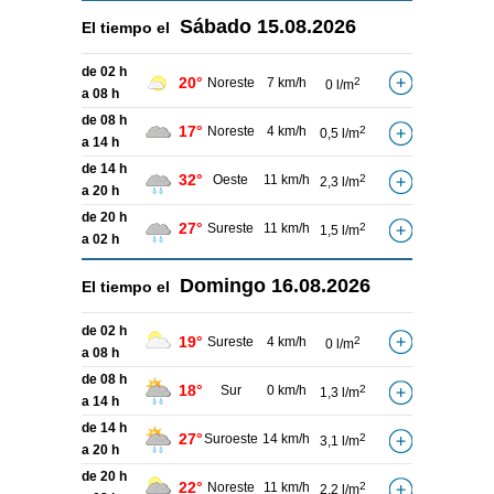
Sábado
15.08.2026
El tiempo el
de 02 h
20°
Noreste
7 km/h
2
0 l/m
a 08 h
de 08 h
17°
Noreste
4 km/h
2
0,5 l/m
a 14 h
de 14 h
32°
Oeste
11 km/h
2
2,3 l/m
a 20 h
de 20 h
27°
Sureste
11 km/h
2
1,5 l/m
a 02 h
Domingo
16.08.2026
El tiempo el
de 02 h
19°
Sureste
4 km/h
2
0 l/m
a 08 h
de 08 h
18°
Sur
0 km/h
2
1,3 l/m
a 14 h
de 14 h
27°
Suroeste
14 km/h
2
3,1 l/m
a 20 h
de 20 h
22°
Noreste
11 km/h
2
2,2 l/m