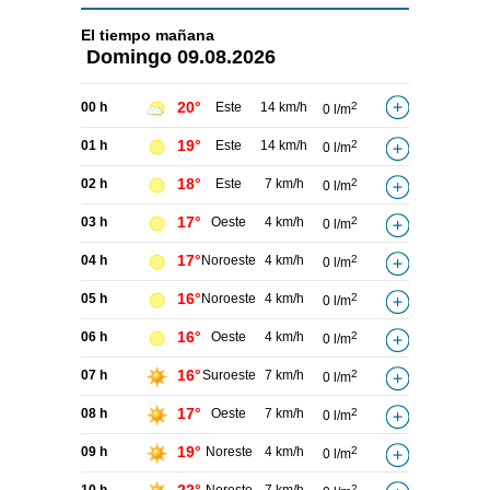
El tiempo
mañana
Domingo
09.08.2026
20°
00 h
Este
14 km/h
2
0 l/m
19°
01 h
Este
14 km/h
2
0 l/m
18°
02 h
Este
7 km/h
2
0 l/m
17°
03 h
Oeste
4 km/h
2
0 l/m
17°
04 h
Noroeste
4 km/h
2
0 l/m
16°
05 h
Noroeste
4 km/h
2
0 l/m
16°
06 h
Oeste
4 km/h
2
0 l/m
16°
07 h
Suroeste
7 km/h
2
0 l/m
17°
08 h
Oeste
7 km/h
2
0 l/m
19°
09 h
Noreste
4 km/h
2
0 l/m
2