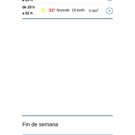
a 20 h
de 20 h
33°
Noreste
18 km/h
2
0 l/m
a 02 h
Fin de semana