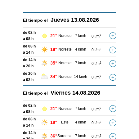
Jueves
13.08.2026
El tiempo el
de 02 h
21°
Noreste
7 km/h
2
0 l/m
a 08 h
de 08 h
18°
Noreste
4 km/h
2
0 l/m
a 14 h
de 14 h
35°
Noreste
7 km/h
2
0 l/m
a 20 h
de 20 h
34°
Noreste
14 km/h
2
0 l/m
a 02 h
Viernes
14.08.2026
El tiempo el
de 02 h
21°
Noreste
7 km/h
2
0 l/m
a 08 h
de 08 h
18°
Este
4 km/h
2
0 l/m
a 14 h
de 14 h
36°
Suroeste
7 km/h
2
0 l/m