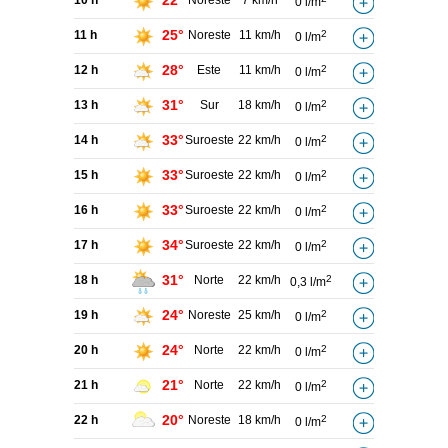
22°
10 h
Noreste
7 km/h
0 l/m
25°
11 h
Noreste
11 km/h
2
0 l/m
28°
12 h
Este
11 km/h
2
0 l/m
31°
13 h
Sur
18 km/h
2
0 l/m
33°
14 h
Suroeste
22 km/h
2
0 l/m
33°
15 h
Suroeste
22 km/h
2
0 l/m
33°
16 h
Suroeste
22 km/h
2
0 l/m
34°
17 h
Suroeste
22 km/h
2
0 l/m
31°
18 h
Norte
22 km/h
2
0,3 l/m
24°
19 h
Noreste
25 km/h
2
0 l/m
24°
20 h
Norte
22 km/h
2
0 l/m
21°
21 h
Norte
22 km/h
2
0 l/m
20°
22 h
Noreste
18 km/h
2
0 l/m