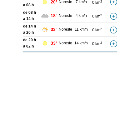
20°
Noreste
7 km/h
2
0 l/m
a 08 h
de 08 h
18°
Noreste
4 km/h
2
0 l/m
a 14 h
de 14 h
33°
Noreste
11 km/h
2
0 l/m
a 20 h
de 20 h
33°
Noreste
14 km/h
2
0 l/m
a 02 h