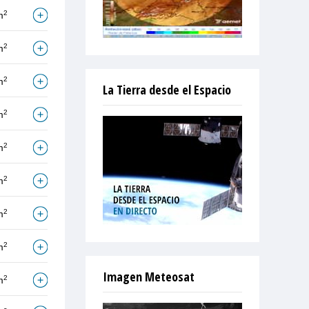
2
m
2
m
2
m
La Tierra desde el Espacio
2
m
2
m
2
m
2
m
2
m
Imagen Meteosat
2
m