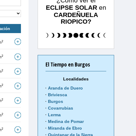
¿Cómo ver el
ECLIPSE SOLAR
en
CARDEÑUELA
RIOPICO?
tación
2
m
2
m
El Tiempo en Burgos
2
m
Localidades
2
m
Aranda de Duero
Briviesca
2
m
Burgos
Covarrubias
2
Lerma
m
Medina de Pomar
Miranda de Ebro
2
m
Quintanar de la Sierra