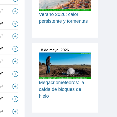
2
m
Verano 2026: calor
persistente y tormentas
2
m
2
m
2
m
18 de mayo, 2026
2
m
2
m
Megacriometeoros: la
2
m
caída de bloques de
hielo
2
m
2
m