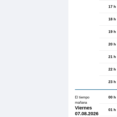
17 h
18 h
19 h
20 h
21 h
22 h
23 h
00 h
El tiempo
mañana
Viernes
01 h
07.08.2026