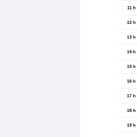
11 h
12 h
13 h
14 h
15 h
16 h
17 h
18 h
19 h