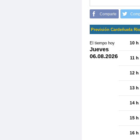
Comparte
Comp
Previsión Cardeñuela Ri
10 h
El tiempo hoy
Jueves
06.08.2026
11 h
12 h
13 h
14 h
15 h
16 h