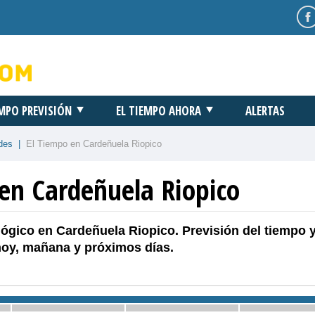
EMPO PREVISIÓN
EL TIEMPO AHORA
ALERTAS
des
|
El Tiempo en Cardeñuela Riopico
 en Cardeñuela Riopico
ógico en Cardeñuela Riopico. Previsión del tiempo 
hoy, mañana y próximos días.