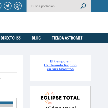
DIRECTO ISS
BLOG
TIENDA ASTROMET
El tiempo en
Cardeñuela Riopico
en sus favoritos
y