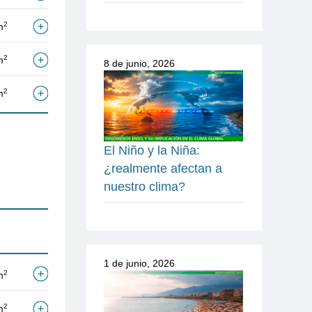
2
m
2
m
8 de junio, 2026
2
m
El Niño y la Niña:
¿realmente afectan a
nuestro clima?
1 de junio, 2026
2
m
2
m