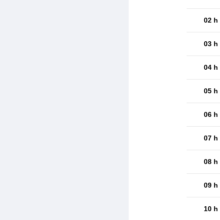
02 h
03 h
04 h
05 h
06 h
07 h
08 h
09 h
10 h