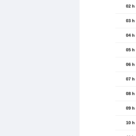
02 h
03 h
04 h
05 h
06 h
07 h
08 h
09 h
10 h