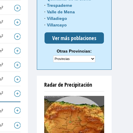
Trespaderne
2
m
Valle de Mena
Villadiego
2
m
Villarcayo
2
m
Ver más poblaciones
2
m
Otras Provincias:
2
m
2
m
Radar de Precipitación
2
m
2
m
2
m