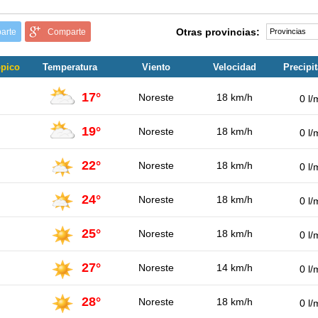
Otras provincias:
arte
Comparte
opico
Temperatura
Viento
Velocidad
Precipi
17°
Noreste
18 km/h
0 l/
19°
Noreste
18 km/h
0 l/
22°
Noreste
18 km/h
0 l/
24°
Noreste
18 km/h
0 l/
25°
Noreste
18 km/h
0 l/
27°
Noreste
14 km/h
0 l/
28°
Noreste
18 km/h
0 l/