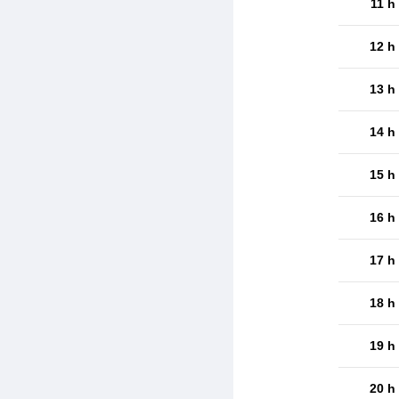
11 h
12 h
13 h
14 h
15 h
16 h
17 h
18 h
19 h
20 h