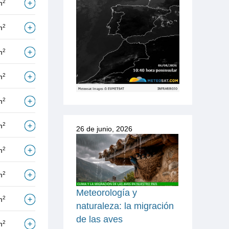
2
m
2
m
2
m
2
m
2
m
2
m
26 de junio, 2026
2
m
2
m
Meteorología y
2
m
naturaleza: la migración
de las aves
2
m