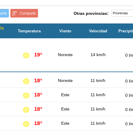
Otras provincias:
arte
Comparte
la
Temperatura
Viento
Velocidad
Precipi
19°
Noreste
14 km/h
0 l/
18°
Noreste
11 km/h
0 l/
18°
Este
11 km/h
0 l/
18°
Este
11 km/h
0 l/
18°
Este
11 km/h
0 l/