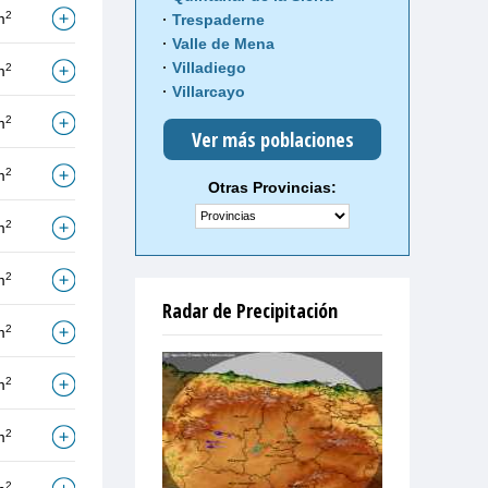
2
m
Trespaderne
Valle de Mena
Villadiego
2
m
Villarcayo
2
m
Ver más poblaciones
2
m
Otras Provincias:
2
m
2
m
Radar de Precipitación
2
m
2
m
2
m
2