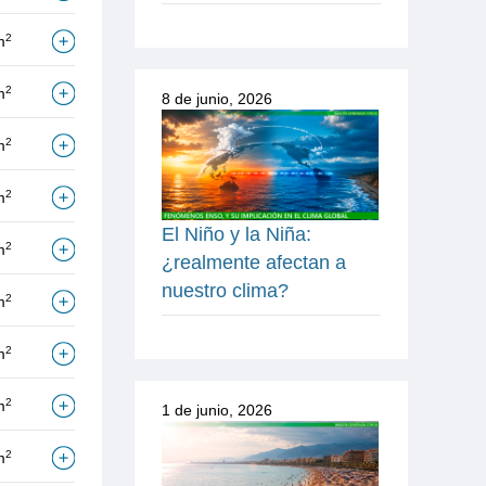
2
m
2
m
8 de junio, 2026
2
m
2
m
El Niño y la Niña:
2
m
¿realmente afectan a
nuestro clima?
2
m
2
m
2
m
1 de junio, 2026
2
m