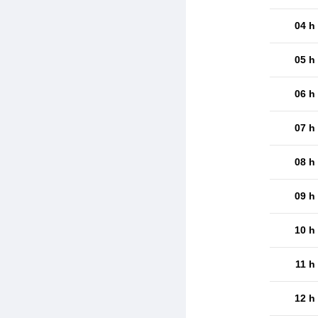
04 h
05 h
06 h
07 h
08 h
09 h
10 h
11 h
12 h