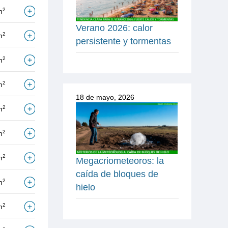
2
m
Verano 2026: calor
2
m
persistente y tormentas
2
m
2
m
18 de mayo, 2026
2
m
2
m
2
m
Megacriometeoros: la
caída de bloques de
2
m
hielo
2
m