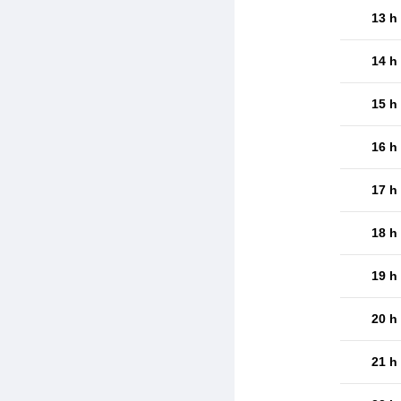
13 h
14 h
15 h
16 h
17 h
18 h
19 h
20 h
21 h