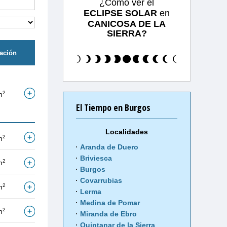
¿Cómo ver el
ECLIPSE SOLAR
en
CANICOSA DE LA
SIERRA?
tación
2
m
El Tiempo en Burgos
Localidades
2
m
Aranda de Duero
Briviesca
2
m
Burgos
Covarrubias
2
m
Lerma
Medina de Pomar
2
m
Miranda de Ebro
Quintanar de la Sierra