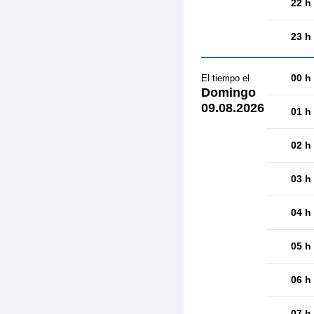
22 h
23 h
00 h
El tiempo el
Domingo
09.08.2026
01 h
02 h
03 h
04 h
05 h
06 h
07 h