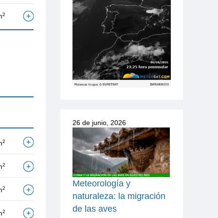
2
m
26 de junio, 2026
2
m
2
m
Meteorología y
2
m
naturaleza: la migración
de las aves
2
m