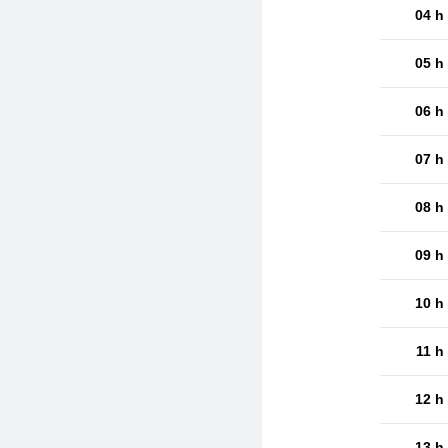
04 h
05 h
06 h
07 h
08 h
09 h
10 h
11 h
12 h
13 h