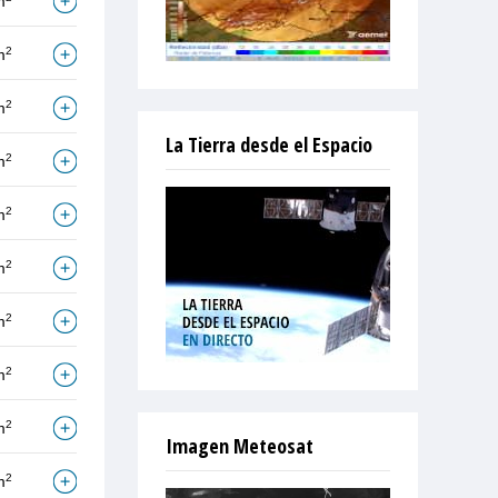
m
2
m
2
m
La Tierra desde el Espacio
2
m
2
m
2
m
2
m
2
m
2
m
Imagen Meteosat
2
m