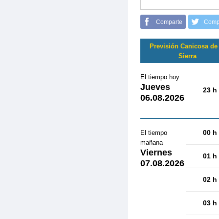
Comparte
Comp
Previsión Canicosa de 
Sierra
El tiempo hoy
Jueves
23 h
06.08.2026
00 h
El tiempo
mañana
Viernes
01 h
07.08.2026
02 h
03 h