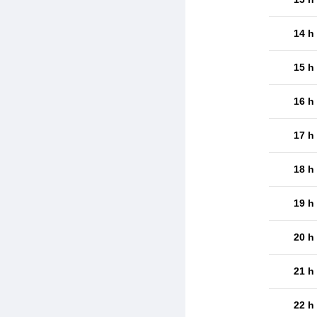
14 h
15 h
16 h
17 h
18 h
19 h
20 h
21 h
22 h