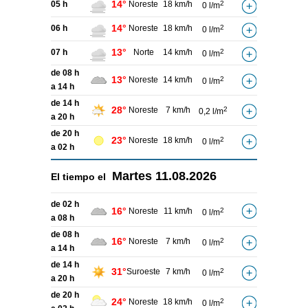
14°
05 h
Noreste
18 km/h
2
0 l/m
14°
06 h
Noreste
18 km/h
2
0 l/m
13°
07 h
Norte
14 km/h
2
0 l/m
de 08 h
13°
Noreste
14 km/h
2
0 l/m
a 14 h
de 14 h
28°
Noreste
7 km/h
2
0,2 l/m
a 20 h
de 20 h
23°
Noreste
18 km/h
2
0 l/m
a 02 h
Martes
11.08.2026
El tiempo el
de 02 h
16°
Noreste
11 km/h
2
0 l/m
a 08 h
de 08 h
16°
Noreste
7 km/h
2
0 l/m
a 14 h
de 14 h
31°
Suroeste
7 km/h
2
0 l/m
a 20 h
de 20 h
24°
Noreste
18 km/h
2
0 l/m