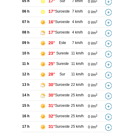
17°
05 h
Sur
7 km/h
2
0 l/m
17°
06 h
Suroeste
7 km/h
2
0 l/m
16°
07 h
Suroeste
4 km/h
2
0 l/m
17°
08 h
Suroeste
4 km/h
2
0 l/m
20°
09 h
Este
7 km/h
2
0 l/m
23°
10 h
Sureste
11 km/h
2
0 l/m
25°
11 h
Sureste
11 km/h
2
0 l/m
28°
12 h
Sur
11 km/h
2
0 l/m
30°
13 h
Suroeste
22 km/h
2
0 l/m
30°
14 h
Suroeste
25 km/h
2
0 l/m
31°
15 h
Suroeste
25 km/h
2
0 l/m
32°
16 h
Suroeste
25 km/h
2
0 l/m
31°
17 h
Suroeste
25 km/h
2
0 l/m