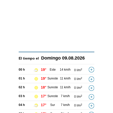
Domingo
09.08.2026
El tiempo el
19°
00 h
Este
14 km/h
2
0 l/m
19°
01 h
Sureste
11 km/h
2
0 l/m
18°
02 h
Sureste
11 km/h
2
0 l/m
17°
03 h
Sureste
7 km/h
2
0 l/m
17°
04 h
Sur
7 km/h
2
0 l/m