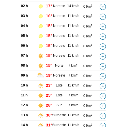
17°
02 h
Noreste
14 km/h
2
0 l/m
16°
03 h
Noreste
11 km/h
2
0 l/m
15°
04 h
Noreste
11 km/h
2
0 l/m
15°
05 h
Noreste
11 km/h
2
0 l/m
15°
06 h
Noreste
11 km/h
2
0 l/m
15°
07 h
Noreste
11 km/h
2
0 l/m
15°
08 h
Norte
7 km/h
2
0 l/m
19°
09 h
Noreste
7 km/h
2
0 l/m
23°
10 h
Este
11 km/h
2
0 l/m
25°
11 h
Este
7 km/h
2
0 l/m
28°
12 h
Sur
7 km/h
2
0 l/m
30°
13 h
Suroeste
11 km/h
2
0 l/m
31°
14 h
Suroeste
11 km/h
2
0 l/m