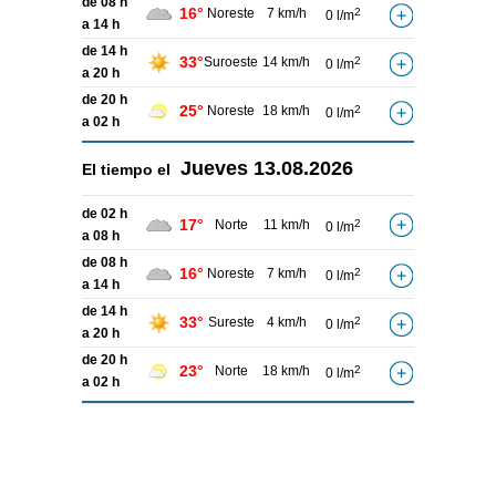
de 08 h
16°
Noreste
7 km/h
2
0 l/m
a 14 h
de 14 h
33°
Suroeste
14 km/h
2
0 l/m
a 20 h
de 20 h
25°
Noreste
18 km/h
2
0 l/m
a 02 h
Jueves
13.08.2026
El tiempo el
de 02 h
17°
Norte
11 km/h
2
0 l/m
a 08 h
de 08 h
16°
Noreste
7 km/h
2
0 l/m
a 14 h
de 14 h
33°
Sureste
4 km/h
2
0 l/m
a 20 h
de 20 h
23°
Norte
18 km/h
2
0 l/m
a 02 h