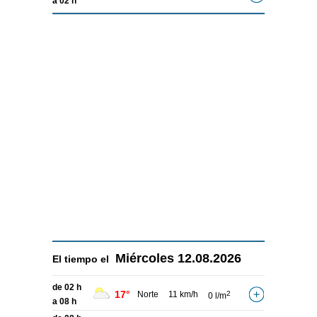
a 02 h
Miércoles
12.08.2026
El tiempo el
de 02 h
17°
Norte
11 km/h
2
0 l/m
a 08 h