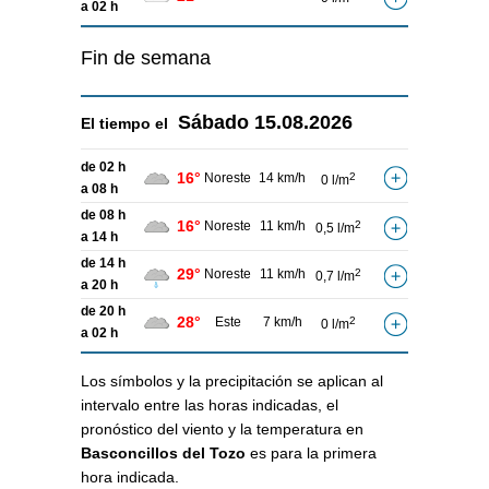
a 02 h
Fin de semana
Sábado
15.08.2026
El tiempo el
de 02 h
16°
Noreste
14 km/h
2
0 l/m
a 08 h
de 08 h
16°
Noreste
11 km/h
2
0,5 l/m
a 14 h
de 14 h
29°
Noreste
11 km/h
2
0,7 l/m
a 20 h
de 20 h
28°
Este
7 km/h
2
0 l/m
a 02 h
Los símbolos y la precipitación se aplican al
intervalo entre las horas indicadas, el
pronóstico del viento y la temperatura en
Basconcillos del Tozo
es para la primera
hora indicada.