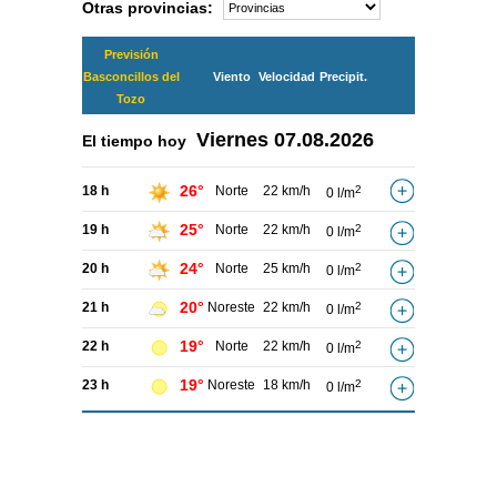
Otras provincias:
Previsión
Basconcillos del
Viento
Velocidad
Precipit.
Tozo
Viernes
07.08.2026
El tiempo hoy
26°
18 h
Norte
22 km/h
2
0 l/m
25°
19 h
Norte
22 km/h
2
0 l/m
24°
20 h
Norte
25 km/h
2
0 l/m
20°
21 h
Noreste
22 km/h
2
0 l/m
19°
22 h
Norte
22 km/h
2
0 l/m
19°
23 h
Noreste
18 km/h
2
0 l/m