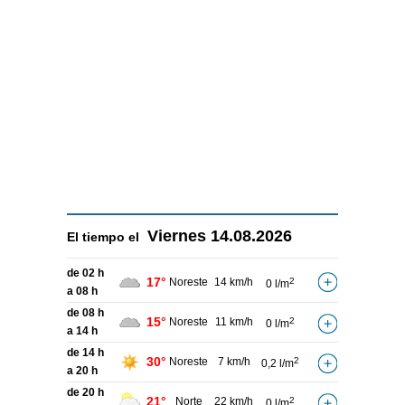
Viernes
14.08.2026
El tiempo el
de 02 h
17°
Noreste
14 km/h
2
0 l/m
a 08 h
de 08 h
15°
Noreste
11 km/h
2
0 l/m
a 14 h
de 14 h
30°
Noreste
7 km/h
2
0,2 l/m
a 20 h
de 20 h
21°
Norte
22 km/h
2
0 l/m