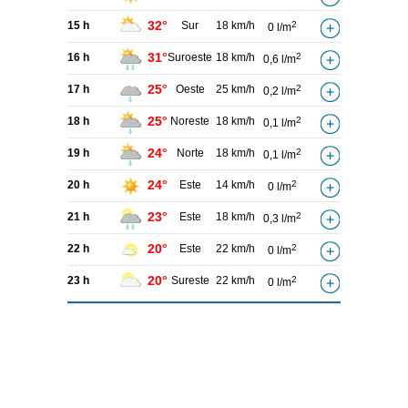
32°
15 h
Sur
18 km/h
2
0 l/m
31°
16 h
Suroeste
18 km/h
2
0,6 l/m
25°
17 h
Oeste
25 km/h
2
0,2 l/m
25°
18 h
Noreste
18 km/h
2
0,1 l/m
24°
19 h
Norte
18 km/h
2
0,1 l/m
24°
20 h
Este
14 km/h
2
0 l/m
23°
21 h
Este
18 km/h
2
0,3 l/m
20°
22 h
Este
22 km/h
2
0 l/m
20°
23 h
Sureste
22 km/h
2
0 l/m