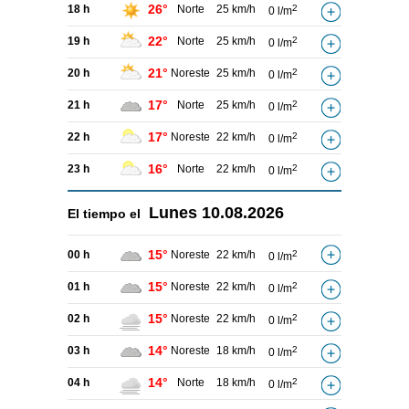
26°
18 h
Norte
25 km/h
2
0 l/m
22°
19 h
Norte
25 km/h
2
0 l/m
21°
20 h
Noreste
25 km/h
2
0 l/m
17°
21 h
Norte
25 km/h
2
0 l/m
17°
22 h
Noreste
22 km/h
2
0 l/m
16°
23 h
Norte
22 km/h
2
0 l/m
Lunes
10.08.2026
El tiempo el
15°
00 h
Noreste
22 km/h
2
0 l/m
15°
01 h
Noreste
22 km/h
2
0 l/m
15°
02 h
Noreste
22 km/h
2
0 l/m
14°
03 h
Noreste
18 km/h
2
0 l/m
14°
04 h
Norte
18 km/h
2
0 l/m