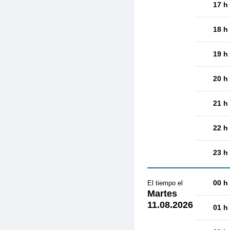
17 h
18 h
19 h
20 h
21 h
22 h
23 h
00 h
El tiempo el
Martes
11.08.2026
01 h