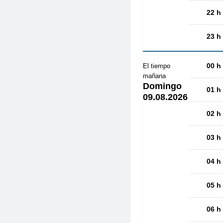
22 h
23 h
00 h
El tiempo
mañana
Domingo
01 h
09.08.2026
02 h
03 h
04 h
05 h
06 h