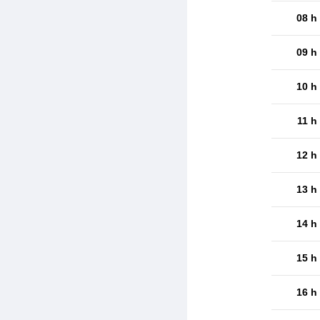
08 h
09 h
10 h
11 h
12 h
13 h
14 h
15 h
16 h