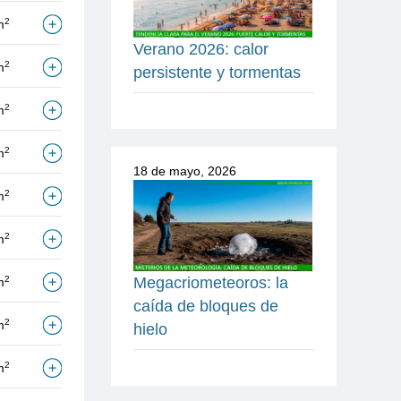
2
m
Verano 2026: calor
2
m
persistente y tormentas
2
m
2
m
18 de mayo, 2026
2
m
2
m
Megacriometeoros: la
2
m
caída de bloques de
2
m
hielo
2
m