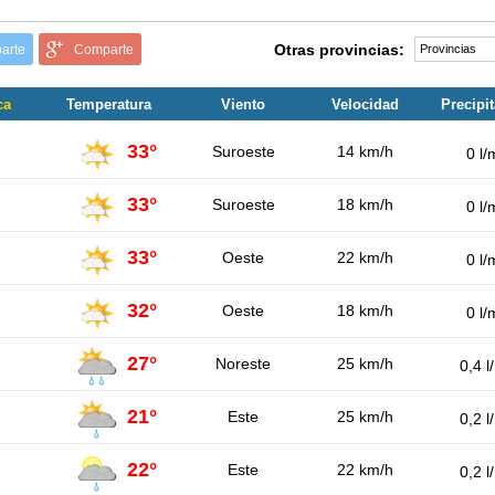
Otras provincias:
arte
Comparte
ca
Temperatura
Viento
Velocidad
Precipi
33°
Suroeste
14 km/h
0 l/
33°
Suroeste
18 km/h
0 l/
33°
Oeste
22 km/h
0 l/
32°
Oeste
18 km/h
0 l/
27°
Noreste
25 km/h
0,4 l
21°
Este
25 km/h
0,2 l
22°
Este
22 km/h
0,2 l