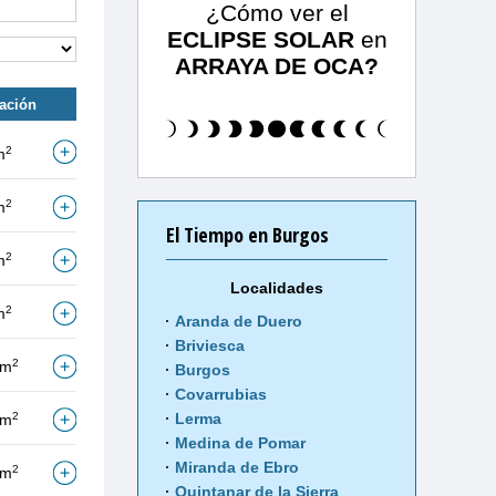
¿Cómo ver el
ECLIPSE SOLAR
en
ARRAYA DE OCA?
tación
2
m
2
m
El Tiempo en Burgos
2
m
Localidades
2
m
Aranda de Duero
Briviesca
2
/m
Burgos
Covarrubias
2
Lerma
/m
Medina de Pomar
Miranda de Ebro
2
/m
Quintanar de la Sierra