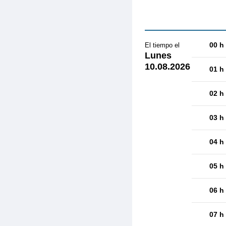
00 h
El tiempo el
Lunes
10.08.2026
01 h
02 h
03 h
04 h
05 h
06 h
07 h