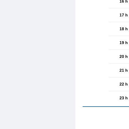
16 h
17 h
18 h
19 h
20 h
21 h
22 h
23 h