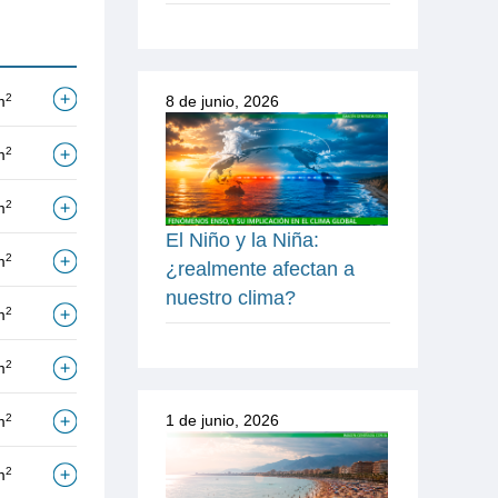
2
m
8 de junio, 2026
2
m
2
m
El Niño y la Niña:
2
m
¿realmente afectan a
nuestro clima?
2
m
2
m
2
1 de junio, 2026
m
2
m