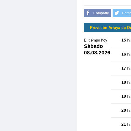
Comparte
Comp
Previsión Arraya de O
15 h
El tiempo hoy
Sábado
08.08.2026
16 h
17 h
18 h
19 h
20 h
21 h