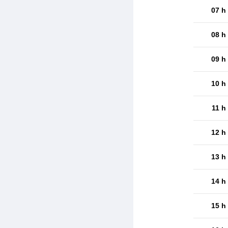
07 h
08 h
09 h
10 h
11 h
12 h
13 h
14 h
15 h