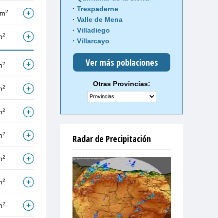
Trespaderne
2
/m
Valle de Mena
Villadiego
2
m
Villarcayo
Ver más poblaciones
2
m
Otras Provincias:
2
m
2
m
2
m
Radar de Precipitación
2
m
2
m
2
m