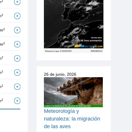
2
m
2
m
2
/m
2
/m
2
m
2
m
26 de junio, 2026
2
m
2
m
Meteorología y
naturaleza: la migración
de las aves