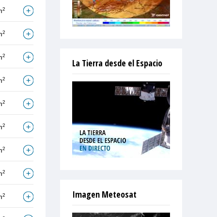
2
m
2
m
2
m
La Tierra desde el Espacio
2
m
2
m
2
m
2
m
2
m
Imagen Meteosat
2
m