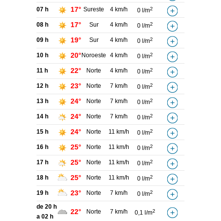
17°
07 h
Sureste
4 km/h
2
0 l/m
17°
08 h
Sur
4 km/h
2
0 l/m
19°
09 h
Sur
4 km/h
2
0 l/m
20°
10 h
Noroeste
4 km/h
2
0 l/m
22°
11 h
Norte
4 km/h
2
0 l/m
23°
12 h
Norte
7 km/h
2
0 l/m
24°
13 h
Norte
7 km/h
2
0 l/m
24°
14 h
Norte
7 km/h
2
0 l/m
24°
15 h
Norte
11 km/h
2
0 l/m
25°
16 h
Norte
11 km/h
2
0 l/m
25°
17 h
Norte
11 km/h
2
0 l/m
25°
18 h
Norte
11 km/h
2
0 l/m
23°
19 h
Norte
7 km/h
2
0 l/m
de 20 h
22°
Norte
7 km/h
2
0,1 l/m
a 02 h