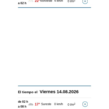
22°
Noroeste
4 km/h
2
0 l/m
a 02 h
Viernes
14.08.2026
El tiempo el
de 02 h
17°
Sureste
0 km/h
2
0 l/m
a 08 h