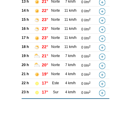
21°
13 h
Norte
7 km/h
2
0 l/m
22°
14 h
Norte
11 km/h
2
0 l/m
23°
15 h
Norte
11 km/h
2
0 l/m
23°
16 h
Norte
11 km/h
2
0 l/m
23°
17 h
Norte
11 km/h
2
0 l/m
22°
18 h
Norte
11 km/h
2
0 l/m
21°
19 h
Norte
7 km/h
2
0 l/m
20°
20 h
Norte
7 km/h
2
0 l/m
19°
21 h
Norte
4 km/h
2
0 l/m
17°
22 h
Este
4 km/h
2
0 l/m
17°
23 h
Sur
4 km/h
2
0 l/m