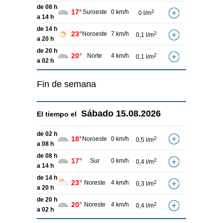
de 08 h
17°
Suroeste
0 km/h
2
0 l/m
a 14 h
de 14 h
23°
Noroeste
7 km/h
2
0,1 l/m
a 20 h
de 20 h
20°
Norte
4 km/h
2
0,1 l/m
a 02 h
Fin de semana
Sábado
15.08.2026
El tiempo el
de 02 h
18°
Noroeste
0 km/h
2
0,5 l/m
a 08 h
de 08 h
17°
Sur
0 km/h
2
0,4 l/m
a 14 h
de 14 h
23°
Noreste
4 km/h
2
0,3 l/m
a 20 h
de 20 h
20°
Noreste
4 km/h
2
0,4 l/m
a 02 h