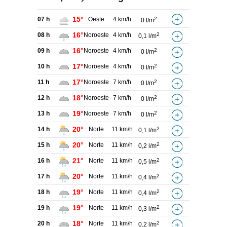
15°
07 h
Oeste
4 km/h
2
0 l/m
16°
08 h
Noroeste
4 km/h
2
0,1 l/m
16°
09 h
Noroeste
4 km/h
2
0 l/m
17°
10 h
Noroeste
4 km/h
2
0 l/m
17°
11 h
Noroeste
7 km/h
2
0 l/m
18°
12 h
Noroeste
7 km/h
2
0 l/m
19°
13 h
Noroeste
7 km/h
2
0 l/m
20°
14 h
Norte
11 km/h
2
0,1 l/m
20°
15 h
Norte
11 km/h
2
0,2 l/m
21°
16 h
Norte
11 km/h
2
0,5 l/m
20°
17 h
Norte
11 km/h
2
0,4 l/m
19°
18 h
Norte
11 km/h
2
0,4 l/m
19°
19 h
Norte
11 km/h
2
0,3 l/m
18°
20 h
Norte
11 km/h
2
0,2 l/m