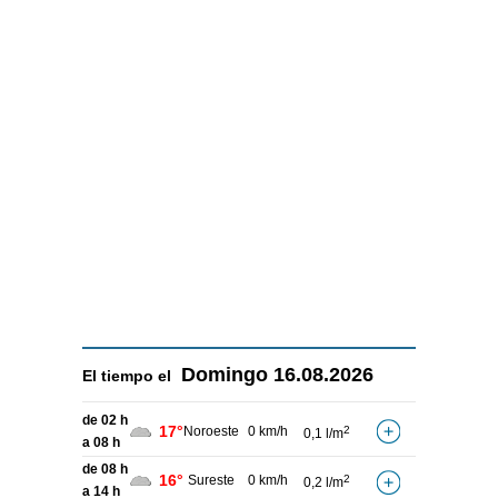
Domingo
16.08.2026
El tiempo el
de 02 h
17°
Noroeste
0 km/h
2
0,1 l/m
a 08 h
de 08 h
16°
Sureste
0 km/h
2
0,2 l/m
a 14 h