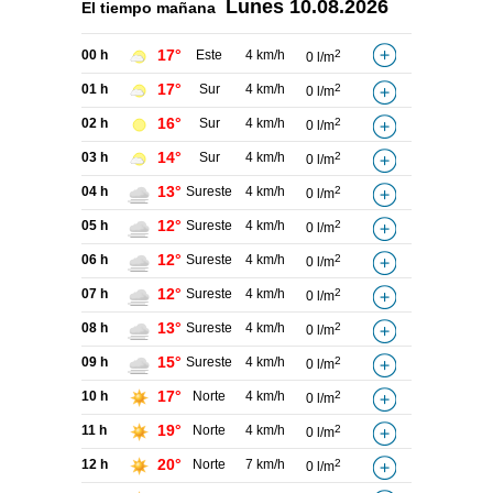
Lunes
10.08.2026
El tiempo
mañana
17°
00 h
Este
4 km/h
2
0 l/m
17°
01 h
Sur
4 km/h
2
0 l/m
16°
02 h
Sur
4 km/h
2
0 l/m
14°
03 h
Sur
4 km/h
2
0 l/m
13°
04 h
Sureste
4 km/h
2
0 l/m
12°
05 h
Sureste
4 km/h
2
0 l/m
12°
06 h
Sureste
4 km/h
2
0 l/m
12°
07 h
Sureste
4 km/h
2
0 l/m
13°
08 h
Sureste
4 km/h
2
0 l/m
15°
09 h
Sureste
4 km/h
2
0 l/m
17°
10 h
Norte
4 km/h
2
0 l/m
19°
11 h
Norte
4 km/h
2
0 l/m
20°
12 h
Norte
7 km/h
2
0 l/m