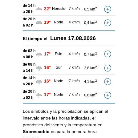
de 14 h
22°
Noreste
7 km/h
2
0,5 l/m
a 20 h
de 20 h
19°
Norte
4 km/h
2
0,4 l/m
a 02 h
Lunes
17.08.2026
El tiempo el
de 02 h
17°
Este
4 km/h
2
0,7 l/m
a 08 h
de 08 h
16°
Sur
7 km/h
2
2,8 l/m
a 14 h
de 14 h
16°
Norte
7 km/h
2
4,1 l/m
a 20 h
de 20 h
17°
Norte
7 km/h
2
0,6 l/m
a 02 h
Los símbolos y la precipitación se aplican al
intervalo entre las horas indicadas, el
pronóstico del viento y la temperatura en
Sobrescobio
es para la primera hora