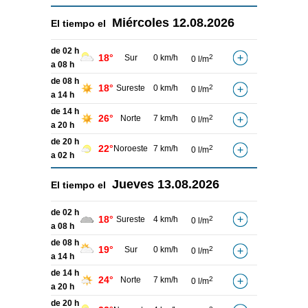
Miércoles
12.08.2026
El tiempo el
de 02 h
18°
Sur
0 km/h
2
0 l/m
a 08 h
de 08 h
18°
Sureste
0 km/h
2
0 l/m
a 14 h
de 14 h
26°
Norte
7 km/h
2
0 l/m
a 20 h
de 20 h
22°
Noroeste
7 km/h
2
0 l/m
a 02 h
Jueves
13.08.2026
El tiempo el
de 02 h
18°
Sureste
4 km/h
2
0 l/m
a 08 h
de 08 h
19°
Sur
0 km/h
2
0 l/m
a 14 h
de 14 h
24°
Norte
7 km/h
2
0 l/m
a 20 h
de 20 h