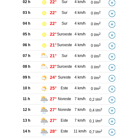
22°
02 h
Sur
4 km/h
2
0 l/m
22°
03 h
Sur
4 km/h
2
0 l/m
22°
04 h
Sur
4 km/h
2
0 l/m
22°
05 h
Suroeste
4 km/h
2
0 l/m
21°
06 h
Suroeste
4 km/h
2
0 l/m
21°
07 h
Sur
4 km/h
2
0 l/m
22°
08 h
Suroeste
4 km/h
2
0 l/m
24°
09 h
Sureste
4 km/h
2
0 l/m
25°
10 h
Este
4 km/h
2
0 l/m
27°
11 h
Noreste
7 km/h
2
0,2 l/m
27°
12 h
Noreste
7 km/h
2
0,4 l/m
27°
13 h
Este
7 km/h
2
0,1 l/m
28°
14 h
Este
11 km/h
2
0,7 l/m