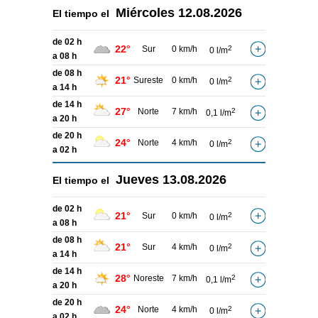
Miércoles
12.08.2026
El tiempo el
de 02 h
22°
Sur
0 km/h
2
0 l/m
a 08 h
de 08 h
21°
Sureste
0 km/h
2
0 l/m
a 14 h
de 14 h
27°
Norte
7 km/h
2
0,1 l/m
a 20 h
de 20 h
24°
Norte
4 km/h
2
0 l/m
a 02 h
Jueves
13.08.2026
El tiempo el
de 02 h
21°
Sur
0 km/h
2
0 l/m
a 08 h
de 08 h
21°
Sur
4 km/h
2
0 l/m
a 14 h
de 14 h
28°
Noreste
7 km/h
2
0,1 l/m
a 20 h
de 20 h
24°
Norte
4 km/h
2
0 l/m
a 02 h