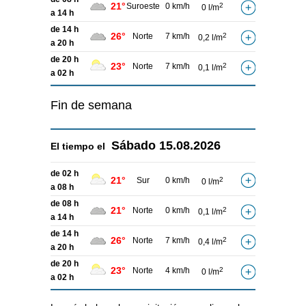
21°
Suroeste
0 km/h
2
0 l/m
a 14 h
de 14 h
26°
Norte
7 km/h
2
0,2 l/m
a 20 h
de 20 h
23°
Norte
7 km/h
2
0,1 l/m
a 02 h
Fin de semana
Sábado
15.08.2026
El tiempo el
de 02 h
21°
Sur
0 km/h
2
0 l/m
a 08 h
de 08 h
21°
Norte
0 km/h
2
0,1 l/m
a 14 h
de 14 h
26°
Norte
7 km/h
2
0,4 l/m
a 20 h
de 20 h
23°
Norte
4 km/h
2
0 l/m
a 02 h