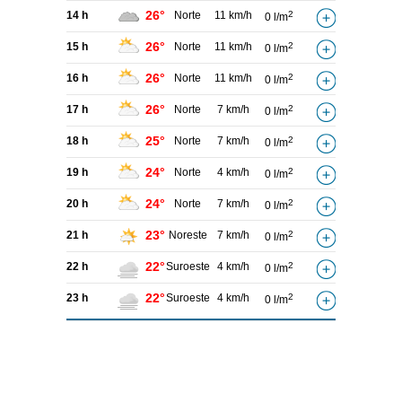
26°
14 h
Norte
11 km/h
2
0 l/m
26°
15 h
Norte
11 km/h
2
0 l/m
26°
16 h
Norte
11 km/h
2
0 l/m
26°
17 h
Norte
7 km/h
2
0 l/m
25°
18 h
Norte
7 km/h
2
0 l/m
24°
19 h
Norte
4 km/h
2
0 l/m
24°
20 h
Norte
7 km/h
2
0 l/m
23°
21 h
Noreste
7 km/h
2
0 l/m
22°
22 h
Suroeste
4 km/h
2
0 l/m
22°
23 h
Suroeste
4 km/h
2
0 l/m