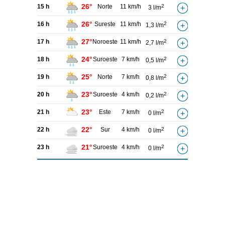
26°
15 h
Norte
11 km/h
2
3 l/m
26°
16 h
Sureste
11 km/h
2
1,3 l/m
27°
17 h
Noroeste
11 km/h
2
2,7 l/m
24°
18 h
Suroeste
7 km/h
2
0,5 l/m
25°
19 h
Norte
7 km/h
2
0,8 l/m
23°
20 h
Suroeste
4 km/h
2
0,2 l/m
23°
21 h
Este
7 km/h
2
0 l/m
22°
22 h
Sur
4 km/h
2
0 l/m
21°
23 h
Suroeste
4 km/h
2
0 l/m