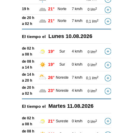
21°
19 h
Norte
7 km/h
2
0 l/m
de 20 h
21°
Norte
7 km/h
2
0,1 l/m
a 02 h
Lunes
10.08.2026
El tiempo el
de 02 h
19°
Sur
4 km/h
2
0 l/m
a 08 h
de 08 h
19°
Sur
0 km/h
2
0 l/m
a 14 h
de 14 h
26°
Noreste
7 km/h
2
0,1 l/m
a 20 h
de 20 h
23°
Noreste
4 km/h
2
0 l/m
a 02 h
Martes
11.08.2026
El tiempo el
de 02 h
21°
Sureste
0 km/h
2
0 l/m
a 08 h
de 08 h