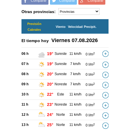
Comparte
Comparte
Comparte
Otras provincias:
Previsión
Viento
Velocidad
Precipit.
Cabrales
Viernes
07.08.2026
El tiempo hoy
19°
06 h
Sureste
11 km/h
2
0 l/m
19°
07 h
Sureste
7 km/h
2
0 l/m
20°
08 h
Sureste
7 km/h
2
0 l/m
20°
09 h
Noreste
7 km/h
2
0 l/m
22°
10 h
Este
11 km/h
2
0 l/m
23°
11 h
Noreste
11 km/h
2
0 l/m
24°
12 h
Norte
11 km/h
2
0 l/m
25°
13 h
Norte
11 km/h
2
0 l/m