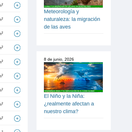
2
m
Meteorología y
naturaleza: la migración
2
m
de las aves
2
m
2
m
8 de junio, 2026
2
m
2
m
2
m
El Niño y la Niña:
¿realmente afectan a
2
m
nuestro clima?
2
m
2