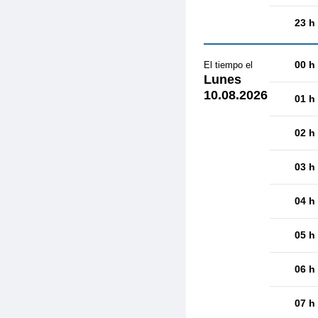
23 h
00 h
El tiempo el
Lunes
10.08.2026
01 h
02 h
03 h
04 h
05 h
06 h
07 h