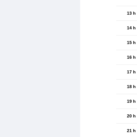
13 h
14 h
15 h
16 h
17 h
18 h
19 h
20 h
21 h