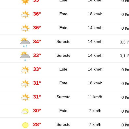
0 l/
36°
Este
18 km/h
0 l/
36°
Este
14 km/h
0 l/
34°
Sureste
14 km/h
0,3 l
33°
Sureste
14 km/h
0,1 l
33°
Este
14 km/h
0 l/
31°
Este
18 km/h
0 l/
31°
Sureste
11 km/h
0 l/
30°
Este
7 km/h
0 l/
28°
Sureste
7 km/h
0 l/