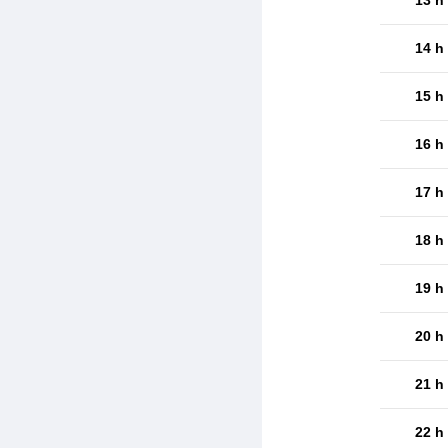
14 h
15 h
16 h
17 h
18 h
19 h
20 h
21 h
22 h