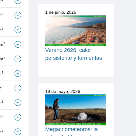
m
1 de junio, 2026
2
m
2
m
2
/m
Verano 2026: calor
persistente y tormentas
2
/m
2
m
2
m
18 de mayo, 2026
2
m
2
m
Megacriometeoros: la
2
m