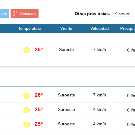
Otras provincias:
arte
Comparte
Temperatura
Viento
Velocidad
Precipi
26°
Sureste
7 km/h
0 l/
26°
Suroeste
7 km/h
0 l/
25°
Suroeste
4 km/h
0 l/
25°
Suroeste
4 km/h
0 l/