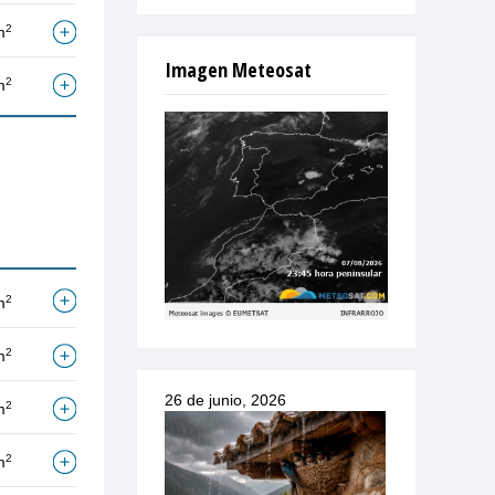
2
m
Imagen Meteosat
2
m
2
m
2
m
26 de junio, 2026
2
m
2
m