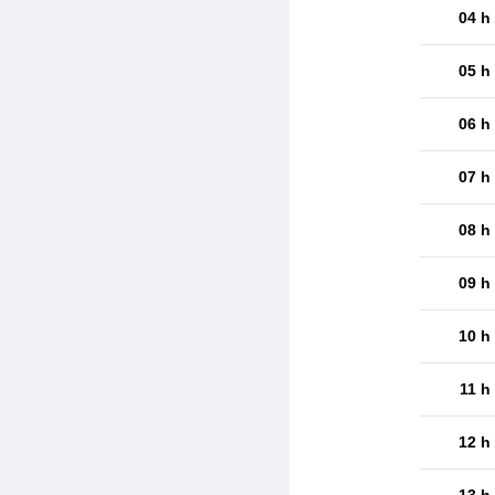
04 h
05 h
06 h
07 h
08 h
09 h
10 h
11 h
12 h
13 h