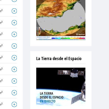
2
m
2
m
2
m
2
m
2
La Tierra desde el Espacio
m
2
m
2
m
2
m
2
m