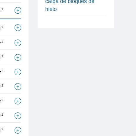
caída de bloques de
hielo
2
m
2
m
2
m
2
m
2
m
2
m
2
m
2
m
2
m