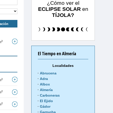
¿Cómo ver el
ECLIPSE SOLAR
en
TÍJOLA?
tación
2
m
El Tiempo en Almería
Localidades
Abrucena
Adra
2
m
Albox
Almería
2
m
Carboneras
El Ejido
2
m
Gádor
Garrucha