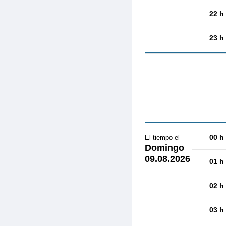
22 h
23 h
00 h
El tiempo el
Domingo
09.08.2026
01 h
02 h
03 h