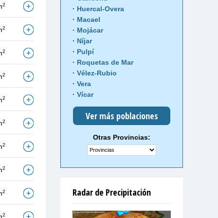
2
m
Huercal-Overa
Macael
2
m
Mojácar
Níjar
Pulpí
2
m
Roquetas de Mar
Vélez-Rubio
2
m
Vera
Vícar
2
m
Ver más poblaciones
2
m
Otras Provincias:
2
m
2
m
Radar de Precipitación
2
m
2
m