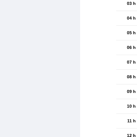
03 h
04 h
05 h
06 h
07 h
08 h
09 h
10 h
11 h
12 h